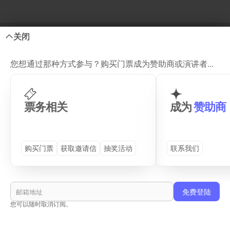
关闭
您想通过那种方式参与？购买门票成为赞助商或演讲者...
Site Map
票务相关
成为
赞助商
GENERAL
DETAILS
购买门票
获取邀请信
抽奖活动
联系我们
首页
プログラム (TS26)
演讲嘉宾
往届活动
合作企业
周边活动
活动场地
查看和服租赁
您可以随时取消订阅。
购买门票