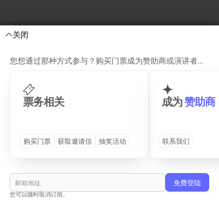
关闭
您想通过那种方式参与？购买门票成为赞助商或演讲者...
Site Map
票务相关
成为
赞助商
GENERAL
DETAILS
购买门票
获取邀请信
抽奖活动
联系我们
首页
プログラム (TS26)
演讲嘉宾
往届活动
合作企业
周边活动
活动场地
查看和服租赁
您可以随时取消订阅。
购买门票