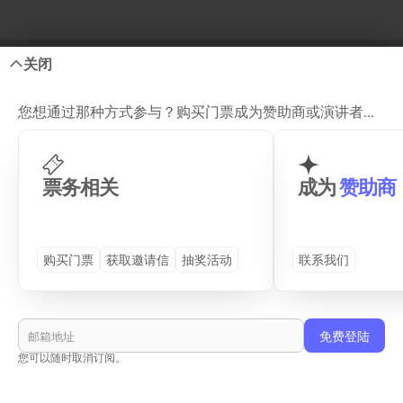
关闭
您想通过那种方式参与？购买门票成为赞助商或演讲者...
Site Map
票务相关
成为
赞助商
GENERAL
DETAILS
购买门票
获取邀请信
抽奖活动
联系我们
首页
プログラム (TS26)
演讲嘉宾
往届活动
合作企业
周边活动
活动场地
查看和服租赁
您可以随时取消订阅。
购买门票