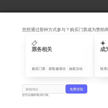
您想通过那种方式参与？购买门票成为赞助商或
Site Map
票务相关
成
购买门票
获取邀请信
抽奖活动
联系
GENERAL
DETAILS
首页
プログラム (TS26)
演讲嘉宾
往届活动
您可以随时取消订阅。
合作企业
周边活动
活动场地
查看和服租赁