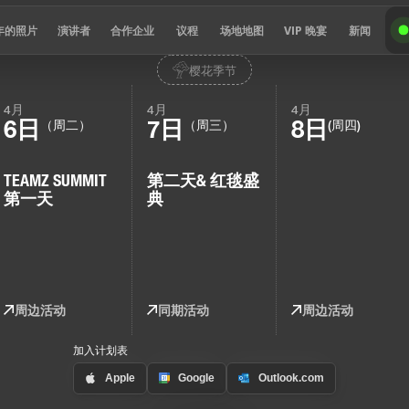
 年的照片
演讲者
合作企业
议程
场地地图
VIP 晚宴
新闻
樱花季节
4月
4月
4月
6日
7日
8日
（周二）
（周三）
(周四)
TEAMZ SUMMIT
第二天
& 红毯盛
第一天
典
周边活动
同期活动
周边活动
加入计划表