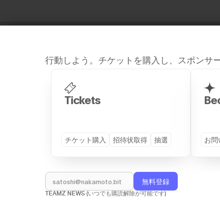
行動しよう。チケットを購入し、スポンサ
Site Map
Tickets
Be
チケット購入
招待状取得
抽選
お問
GENERAL
DETAILS
トップページ
プログラム (TS26)
スピーカー
VIP Dinner
TEAMZ NEWS (いつでも購読解除が可能です)
パートナー企業
サイドイベント
会場
着物レンタルを見