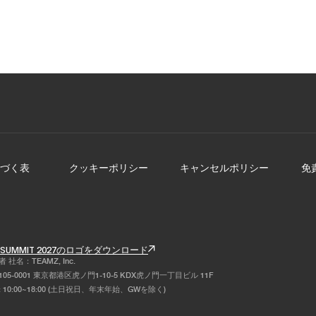
2019
2018
2017
づく表
クッキーポリシー
キャンセルポリシー
免
Z SUMMIT 2027のロゴをダウンロード
社名：TEAMZ, Inc.
05-0001 東京都港区虎ノ門1-10-5 KDX虎ノ門一丁目ビル 11F
 10:00~18:00 (土日祝日、年末年始、GWを除く)