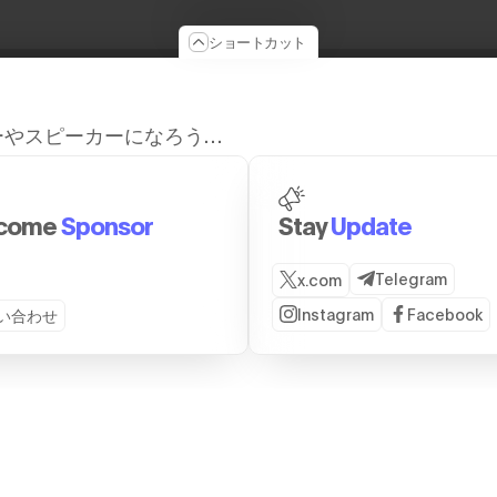
ショートカット
ーやスピーカーになろう…
come
Sponsor
Stay
Update
Telegram
x.com
Instagram
Facebook
い合わせ
JOIN US
PAST EVENTS
SERV
Partnership
2026
株式
Sponsorship
2025
ブー
Host A Side Event
2024
る
Travel To Japan
2023