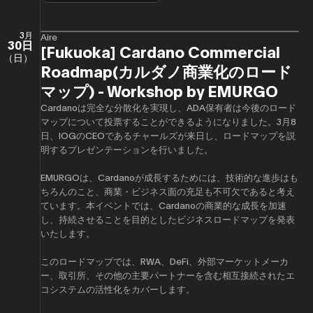
3月
Aire
30日
[Fukuoka] Cardano Commercial
（日）
Roadmap(カルダノ商業化のロード
マップ) - Workshop by EMURGO
Cardanoは完全な分散化を実現し、ADA保有者は今後のロード
マップについて投票することができるようになりました。3月8
日、IOGのCEOであるチャールズが来日し、ロードマップを説
明するプレゼンテーションを行いました。
​EMURGOは、Cardanoが成長するためには、技術的な進歩はも
ちろんのこと、商業・ビジネス面の充足も不可欠であると考え
ています。本イベントでは、Cardanoの商業的な成長を加速
し、持続させることを目的としたビジネスロードマップを発表
いたします。
このロードマップでは、RWA、DeFi、外部マーケットメーカ
ー、取引所、その他の主要パートナーを含む相互接続されたエ
コシステムの活性化をカバーします。