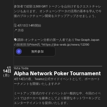
​参加者で総額 2,500 GRT トークンを山分けするクエストチャレ
ンジもあります。 オンチェーンデータの活用の基本を学んで今
後のブロックチェーン開発をステップアップさせましょう。
​🗓️ 4月13日14時開始
📍 渋谷
🗣️講師-オンチェーン分析の第一人者でありThe Graph Japan
の技術担当Prism氏 *https://jba-web.jp/news/12390
無料参加
4月
Yuta Toda
14日
Alpha Network Poker Tournament
（月）
4月14日の夜、Teamz公式サイドイベントとして、ポーカート
ーナメントを開催いたします🎉🎉
​ミートアップ形式のサイドイベントが一般的な中、今回のイベ
ントではポーカーを媒体としてより親密なネットワーキングと
エンターテイメントを提供いたします。