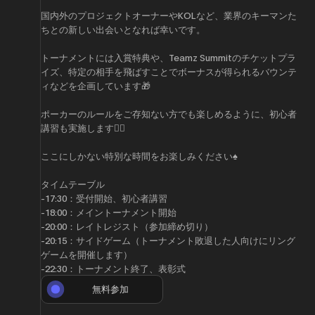
​国内外のプロジェクトオーナーやKOLなど、業界のキーマンた
ちとの新しい出会いとなれば幸いです。
​トーナメントには入賞特典や、Teamz Summitのチケットプラ
イズ、特定の相手を飛ばすことでボーナスが得られるバウンテ
ィなどを企画しています🎁
ポーカーのルールをご存知ない方でも楽しめるように、初心者
講習も実施します🙆‍♂️
​ここにしかない特別な時間をお楽しみください♠️
​タイムテーブル
​-17:30：受付開始、初心者講習
​-18:00：メイントーナメント開始
​-20:00：レイトレジスト（参加締め切り）
​-20:15：サイドゲーム（トーナメント敗退した人向けにリング
ゲームを開催します）
​-22:30：トーナメント終了、表彰式
無料参加