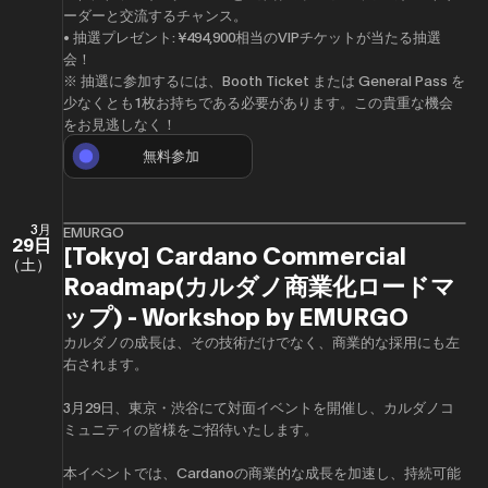
ーダーと交流するチャンス。
• 抽選プレゼント: ¥494,900相当のVIPチケットが当たる抽選
会！
※ 抽選に参加するには、Booth Ticket または General Pass を
少なくとも1枚お持ちである必要があります。この貴重な機会
をお見逃しなく！
無料参加
3月
EMURGO
29日
[Tokyo] Cardano Commercial
（土）
Roadmap(カルダノ商業化ロードマ
ップ) - Workshop by EMURGO
​カルダノの成長は、その技術だけでなく、商業的な採用にも左
右されます。
​3月29日、東京・渋谷にて対面イベントを開催し、カルダノコ
ミュニティの皆様をご招待いたします。
​本イベントでは、Cardanoの商業的な成長を加速し、持続可能