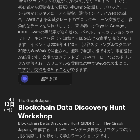
通信×クラウド」の視点から探る特別なリアルイベントです。
初心者から経験者まで幅広い参加者を歓迎し、ブロックチェー
ン技術がビジネスに与える影響、通信インフラとWeb3の融
合、AWSによる金融グレードのブロックチェーン支援など、多
角的なテーマを深掘りします。登壇者にはCrypto Garage、
KDDI、AWSの専門家が名を連ね、パネルディスカッションやネ
ットワーキングを通じて知識と人脈を広げる貴重な機会となり
ます。イベントは2025年4月10日、渋谷スクランブルスクエア
39階のWeWorkで開催され、無料で参加可能ですが、事前登録
が必須です。会場ではクラフトビールやコーヒーなどのドリン
クが提供され、カジュアルな雰囲気の中でWeb3の未来につい
て学び、交流を深めることができます。
無料参加
4月
The Graph Japan
13日
Blockchain Data Discovery Hunt
（日）
Workshop
Blockchain Data Discovery Hunt (BDDH) は、The Graph
Japanが主催する、オンチェーンデータ検索とサブグラフの活
用を実際に手を動かして学ぶワークショップです。