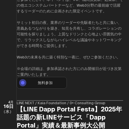
の他エコシステムパートナーなど、Web3分野の最前線で活躍
するリーダーのために企画された限定イベントです。
サミット初日の夜、業界のリーダーや先駆者たちと共に集い、
意義あるつながりを築き、知見を共有し、コラボレーションの
可能性を探りましょう。上質なドリンクと心地よい雰囲気の中
で、リラックスしながらハイレベルな議論やネットワーキング
ができる時間をご提供します。
Web3の未来を共に築く特別な一夜に、ぜひご参加ください。
※会場の詳細は、参加承認された方にのみ開催日が近づき次第
ご案内いたします。
無料参加
4月
LINE NEXT / Kaia Foundation / 0x Consulting Group
16日
【LINE Dapp Portal Festa】2025年
（水）
話題の新LINEサービス「Dapp
Portal」実績＆最新事例大公開