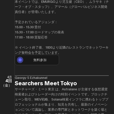
​本イベントでは、EMURGOより児玉健（CEO）、ムラサキ（チ
ーフ・オブ・スタッフ）、アマール（グローバルビジネス開発
責任者）が登壇いたします。
​予定されているアジェンダ：
​​15.00 - 15.30 受付
​​15.30 - 17.00 ロードマップの発表
​​17.00 - 18.00 質疑応答
​​※ イベント終了後、1830より近隣のレストランでネットワーキ
ング食時会を予定しています。
無料参加
4月
Georgy S Ezhakunnel
4日
Searchers Meet Tokyo
（金）
サーチャーズ・ミート東京 は、Astralane が主催する仮想通貨
検索者およびトレーダー向けの特別イベントです。ブロックチ
ェーン取引、MEV戦略、Solana検索インフラに携わるトッププ
ロフェッショナルが集まり、知見を共有し、最新のイノベーシ
ョンについて議論し、業界の専門家とネットワークを築く場と