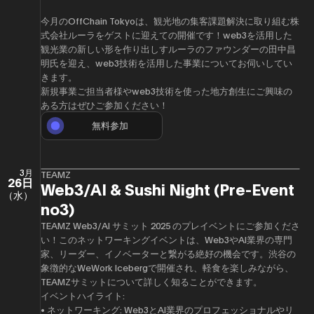
今月のOffChain Tokyoは、観光地の集客課題解決に取り組む株
式会社ルーラをゲストに迎えての開催です！web3を活用した
観光業の新しい形を作り出しすルーラのファウンダーの田中昌
明氏を迎え、web3技術を活用した事業についてお伺いしてい
きます。
新規事業ご担当者様やweb3技術を使った地方創生にご興味の
ある方はぜひご参加ください！
無料参加
3月
TEAMZ
26日
Web3/AI & Sushi Night (Pre-Event
（水）
no3)
TEAMZ Web3/AI サミット 2025 のプレイベントにご参加くださ
い！このネットワーキングイベントは、Web3やAI業界の専門
家、リーダー、イノベーターと繋がる絶好の機会です。渋谷の
象徴的なWeWork Icebergで開催され、軽食を楽しみながら、
TEAMZサミットについて詳しく知ることができます。
イベントハイライト:
• ネットワーキング: Web3とAI業界のプロフェッショナルやリ