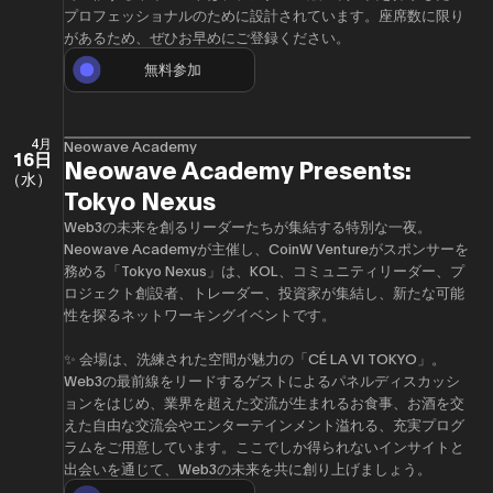
プロフェッショナルのために設計されています。座席数に限り
があるため、ぜひお早めにご登録ください。
無料参加
4月
Neowave Academy
16日
Neowave Academy Presents:
（水）
Tokyo Nexus
​Web3の未来を創るリーダーたちが集結する特別な一夜。
Neowave Academyが主催し、CoinW Ventureがスポンサーを
務める「Tokyo Nexus」は、KOL、コミュニティリーダー、プ
ロジェクト創設者、トレーダー、投資家が集結し、新たな可能
性を探るネットワーキングイベントです。
​✨ 会場は、洗練された空間が魅力の「CÉ LA VI TOKYO」。
Web3の最前線をリードするゲストによるパネルディスカッシ
ョンをはじめ、業界を超えた交流が生まれるお食事、お酒を交
えた自由な交流会やエンターテインメント溢れる、充実プログ
ラムをご用意しています。ここでしか得られないインサイトと
出会いを通じて、Web3の未来を共に創り上げましょう。