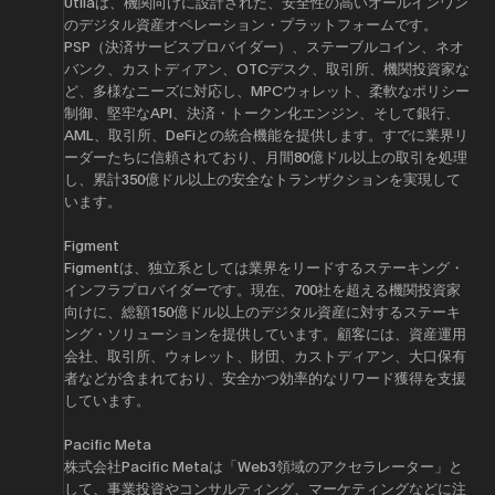
​Utilaは、機関向けに設計された、安全性の高いオールインワン
のデジタル資産オペレーション・プラットフォームです。
PSP（決済サービスプロバイダー）、ステーブルコイン、ネオ
バンク、カストディアン、OTCデスク、取引所、機関投資家な
ど、多様なニーズに対応し、MPCウォレット、柔軟なポリシー
制御、堅牢なAPI、決済・トークン化エンジン、そして銀行、
AML、取引所、DeFiとの統合機能を提供します。すでに業界リ
ーダーたちに信頼されており、月間80億ドル以上の取引を処理
し、累計350億ドル以上の安全なトランザクションを実現して
います。
​Figment
​Figmentは、独立系としては業界をリードするステーキング・
インフラプロバイダーです。現在、700社を超える機関投資家
向けに、総額150億ドル以上のデジタル資産に対するステーキ
ング・ソリューションを提供しています。顧客には、資産運用
会社、取引所、ウォレット、財団、カストディアン、大口保有
者などが含まれており、安全かつ効率的なリワード獲得を支援
しています。
​Pacific Meta
​​株式会社Pacific Metaは「Web3領域のアクセラレーター」と
して、事業投資やコンサルティング、マーケティングなどに注