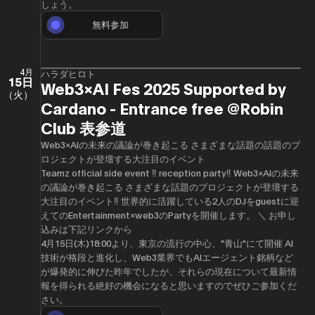
しょう。
無料参加
4月
ハラダヒロト
15日
Web3×AI Fes 2025 Supported by
（火）
Cardano - Entrance free @Robin
Club 表参道
Web3×AIの未来の議論が巻き起こる さまざまな話題の話題のプ
ロジェクトが登壇する大注目のイベント
Teamz official side event ‼︎ reception party‼︎ Web3×AIの未来
の議論が巻き起こる さまざまな話題のプロジェクトが登壇する
大注目のイベント‼︎ 世界的に活躍している2人のDJをguestに迎
えてのEntertainment×web3のPartyを開催します。 ＼ お申し
込みは下記リンクから
4月15日(木)18:00より、東京の流行の中心、"青山"にて開催 AI
技術が格段と進化し、Web3業界でもAIエージェント銘柄など
が爆発的に伸びた昨年でしたが、それらの現在について最新情
報を得られる絶好の機会になると思いますのでぜひご参加くだ
さい。