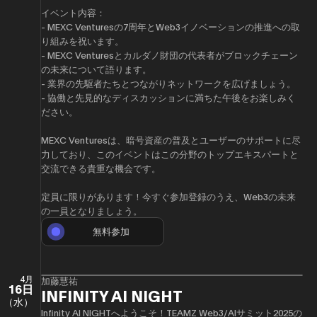
イベント内容：
- MEXC Venturesの7周年とWeb3イノベーションの推進への取
り組みを祝います。
- MEXC Venturesとカルダノ財団の代表者がブロックチェーン
の未来について語ります。
- 業界の先駆者たちとつながりネットワークを広げましょう。
- 協働と先見的なディスカッションに満ちた午後をお楽しみく
ださい。
MEXC Venturesは、暗号資産の普及とユーザーのサポートに尽
力しており、このイベントはこの分野のトップエキスパートと
交流できる貴重な機会です。
定員に限りがあります！今すぐ参加登録のうえ、Web3の未来
の一員となりましょう。
無料参加
4月
加藤慧祐
16日
INFINITY AI NIGHT
（水）
Infinity AI NIGHTへようこそ！TEAMZ Web3/AIサミット2025の