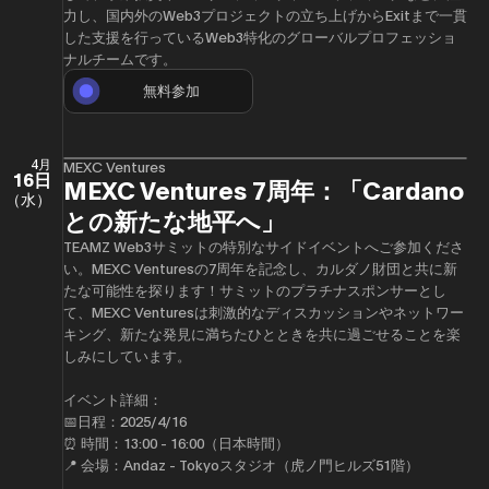
力し、国内外のWeb3プロジェクトの立ち上げからExitまで一貫
した支援を行っているWeb3特化のグローバルプロフェッショ
ナルチームです。
無料参加
4月
MEXC Ventures
16日
MEXC Ventures 7周年：「Cardano
（水）
との新たな地平へ」
TEAMZ Web3サミットの特別なサイドイベントへご参加くださ
い。MEXC Venturesの7周年を記念し、カルダノ財団と共に新
たな可能性を探ります！サミットのプラチナスポンサーとし
て、MEXC Venturesは刺激的なディスカッションやネットワー
キング、新たな発見に満ちたひとときを共に過ごせることを楽
しみにしています。
イベント詳細：
📅日程：2025/4/16
⏰ 時間：13:00 - 16:00（日本時間）
📍 会場：Andaz - Tokyoスタジオ（虎ノ門ヒルズ51階）