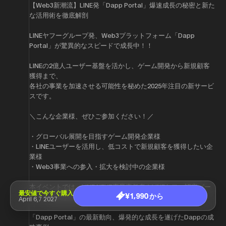
【Web3新潮流】LINE発「Dapp Portal」爆速成長の秘密と新た
な活用術を徹底解剖
LINEヤフーグループ発、Web3プラットフォーム「Dapp
Portal」が驚異的なスピードで成長中！！
LINEの2億人ユーザー基盤を活かし、ゲーム開発から新規顧客
獲得まで、
各社の事業を加速させる可能性を秘めた2025年注目の新サービ
スです。
＼こんな企業様、ぜひご参加ください！／
・グローバル展開を目指すゲーム開発企業様
・LINEユーザーを活用し、低コストで新規顧客を獲得したい企
業様
・Web3事業への参入・拡大を検討中の企業様
本イベントでは、LINE NEXT事業責任者やLINEヤフー認定パー
最安値で今すぐ購入
¥1,990 から
トナー企業が登壇。
April 6,7 2027
「Dapp Portal」の最新動向、爆発的な成長を遂げたDappの成