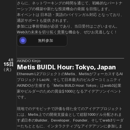
さらに、ネットワーキングの時間を通じて、戦略的なパートナ
ーシップの構築や新たな投資機会の発掘 を目指します。
本イベントは 日本語・英語のバイリンガル対応 となっており、
通訳サポートも提供 されます。
参加には事前登録が必須 であり、当日受付はございません。
Web3の未来を切り拓く貴重な機会を、ぜひお見逃しなく！
無料参加
4月
AKINDO Kinjo
15日
Metis BUIDL Hour: Tokyo, Japan
（火）
Ethereum L2プロジェクトの​Metis、MetisがフォーカスするAI
プロジェクトLazAI、そして日本最大のビルダーコミュニティ
AKINDOが主催する「Metis BUILD Hour: Tokyo」はweb3起業
家やビルダーのための賞金$1000となるアイデアソンイベント
です。
現地でのデモピッチで評価を得た全てのアイデアプロジェクト
には、Metis上での開発支援金として総額1000ドル分配されま
す💰日本のBuilder、Developer、Founder、そしてweb3リーダ
ーたちとともに、インタラクティブなアイデアソンに参加しま