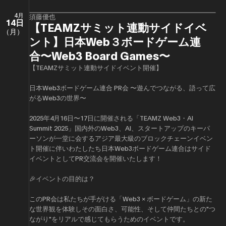
4月
須藤優也
14日
【TEAMZサミット連動サイドイベ
（月）
ント】日本Web３ボードゲーム連
合〜Web3 Board Games〜
【TEAMZサミット連動サイドイベント開催】
日本Web3ボードゲーム連合 PR会 〜遊んでつながる、語って広
がるWeb3の世界〜
2025年4月16日〜17日に開催される「TEAMZ Web3・AI
Summit 2025」国内外のWeb3、AI、スタートアップのキーパ
ーソンが一堂に会するアジア最大級のブロックチェーンイベン
ト開催に伴いわたしたち日本Web3ボードゲーム連合はサイド
イベントとしてPR交流会を開催いたします！
🎉イベントの目的は？
このPR会は私たちが手がける「Web3 × ボードゲーム」の新た
な世界観を体験しその面白さ、可能性、そして仲間たちとの"つ
ながり"をリアルで感じてもらうためのイベントです。