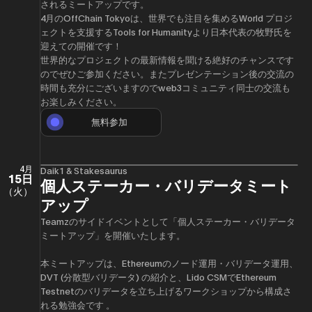
されるミートアップです。
4月のOffChain Tokyoは、世界でも注目を集めるWorld プロジ
ェクトを支援するTools for Humanityより日本代表の牧野氏を
迎えての開催です！
世界的なプロジェクトの最新情報を聞ける絶好のチャンスです
のでぜひご参加ください。またプレゼンテーション後の交流の
時間も充分にございますのでweb3コミュニティ同士の交流も
お楽しみください。
無料参加
4月
Daik1 & Stakesaurus
15日
個人ステーカー・バリデータミート
（火）
アップ
Teamzのサイドイベントとして「個人ステーカー・バリデータ
ミートアップ」を開催いたします。
​本ミートアップは、Ethereumのノード運用・バリデータ運用、
DVT (分散型バリデータ) の紹介と、Lido CSMでEthereum
Testnetのバリデータを立ち上げるワークショップから構成さ
れる勉強会です 。