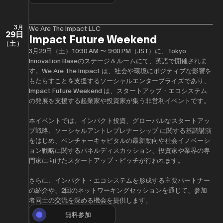
3月
We Are The Impact LLC
29日
Impact Future Weekend
（土）
3月29日（土）10:30 AM 〜 9:00 PM（JST）に、Tokyo
Innovation Baseのステージ＆ルームにて、英語で開催されま
す。We Are The Impact は、社会や環境にポジティブな影響を
もたらすことを支援するソーシャルエンタープライズであり、
Impact Future Weekend は、スタートアップ・エコシステム
の発展を支援する起業家や投資家が集う非営利イベントです。
本イベントでは、インパクト投資、グローバルなスタートアッ
プ戦略、ソーシャルアントレプレナーシップ に関する基調講演
をはじめ、ベンチャーキャピタルの最新動向や社会イノベーシ
ョン戦略に関するパネルディスカッション、投資家や業界の専
門家に向けたスタートアップ・ピッチが行われます。
さらに、インパクト・エコシステムを形成する主要パートナー
の紹介や、2回のネットワーキングセッションを通じて、参加
者同士の交流を深める機会を提供します。
無料参加