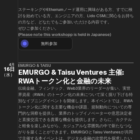
​ステーキングやEtherrumノード運用に興味がある方、すでに検
討を始めている方、エンジニアの方、Lido CSMに関心をお持ち
の方など、どなたでもご参加いただける内容です。
ぜひご参加ください。
(Please note this workshopp is held in Japanese)
無料参加
4月
EMURGO & TAISU
16日
EMURGO & Taisu Ventures 主催:
（水）
RWAトークン化と金融の未来
伝統金融、フィンテック、Web3業界のリーダーが集い、実世
界資産（RWA）のトークン化の未来について深く掘り下げる特
別なイブニングイベントを開催します。本イベントでは、RWA
トークン化に関する主要な機会や課題、規制動向についての専
門的な洞察を提供し、業界のトップイノベーターや意思決定者
と直接交流できる貴重な機会を提供します。さらに、カクテル
と軽食を楽しみながら、カジュアルな雰囲気の中で新たなつな
がりを築くことができます。EMURGOとTaisu Venturesが共同
で主催する本イベントは、デジタル金融の次世代を探求したい