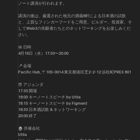
ノート講演が行われます。
​講演の後は、厳選された地元の酒蔵6軒による日本酒の試飲
と、上質なフィンガーフードをご用意。ビルダー、投資家、そ
してWeb3の先駆者たちとのネットワーキングをお楽しみくだ
さい。
​​📅 日時
​4月16日（水）17:30〜20:00
​​📍 会場
​​Pacific Hub, 〒105-0014 東京都港区芝2-2-12 浜松町PREX 801
​📕 アジェンダ
​​​17:30 開場
​​​18:00 キーノートスピーチ by Utila
​18:15 キーノートスピーチ by Figment
​18:30 日本酒試飲 & ネットワーキング
​​​20:00 終了
🏠 共催会社
​Utila