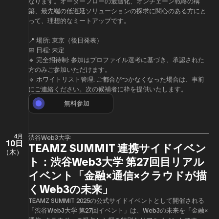
なります。オーダーフローの最適化、オンチェーン戦略の構
築、最先端の低遅延ソリューションの探求に関心のある方にと
って、理想的なミートアップです。
📍 場所: 東京（後日発表）
📅 日程: 未定
🔹 完全招待制: 参加はプロファイル選考に基づき、承認された
方のみご参加いただけます。
🔹 ホワイトリスト管理: ご都合がつかなくなった場合は、事前
にご連絡ください。次の候補者に枠を提供いたします。
無料参加
4月
渋谷Web3大学
10日
TEAMZ SUMMIT 連携サイドイベン
（木）
ト：渋谷Web3大学 第27回目リアル
イベント「金融×通信×クラウドが描
くWeb3の未来」
TEAMZ SUMMIT 2025の公式サイドイベントとして開催される
「渋谷Web3大学 第27回イベント」は、Web3の未来を「金融×