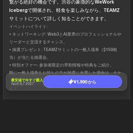
繋がる絶好の機会です。渋谷の象徴的なWeWork
Icebergで開催され、軽食を楽しみながら、TEAMZ
サミットについて詳しく知ることができます。
イベントハイライト:
• ネットワーキング: Web3とAI業界のプロフェッショナルや
リーダーと交流するチャンス。
• 抽選プレゼント: TEAMZサミットの一般入場券（$150相
当）が当たる抽選会。
• 特別オファー: 参加者限定の早割情報や特典をご紹介。
既に一般入場券をお持ちの方が抽選に当選した場合は、チケ
ット代金が払い戻されます。この貴重な機会をお見逃しな
最安値で今すぐ購入
¥1,990 から
April 6,7 2027
く！
イベント詳細:
18:00
開場・オープニング
18:30 ~
パネルディスカッション
18:45
登壇者：TEAMZ CEO Tianyu Yang、TV Asahi 先