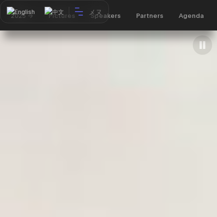
メヌ
English
中文
2025 ->
Pictures
Speakers
Partners
Agenda