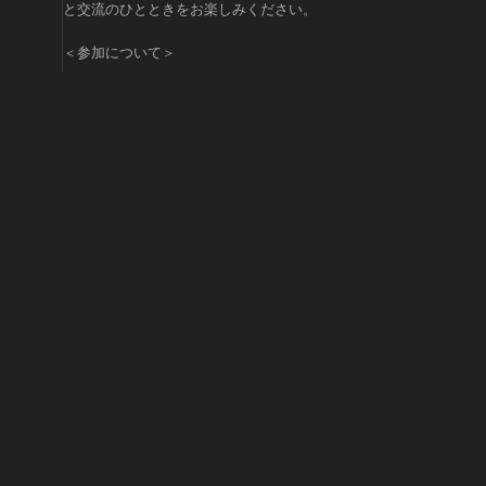
と交流のひとときをお楽しみください。
​​＜参加について＞
​​本イベントは 完全招待制 のイベントです。 招待、または事前
承認を受けたゲストのみご参加いただけます。
​​ご招待対象
​​• Web3 Fintech / AI 業界関係者 • 決済・Wallet事業者 •
Netstarsパートナー企業 • 投資家 VC • TEAMZ Summit 登壇
者・関係者 • 招待ゲスト
​​＜内容＞
​​• 国内外の業界リーダーとのネットワーキング • ディナーおよ
びドリンクのご提供 • Web3 / Fintech業界の交流 • 新たなビジ
ネス連携・長期的パートナーシップ構築の機会
​​＜重要事項＞
​​本イベントは 非公開の招待制イベント となります。 参加人数
には限りがあり、事前承認が必要となります。