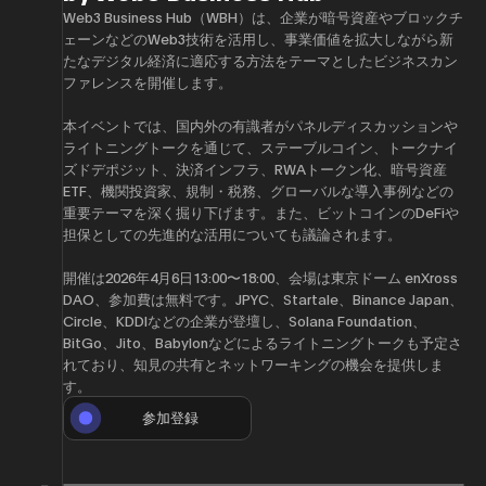
Web3 Business Hub（WBH）は、企業が暗号資産やブロックチ
ェーンなどのWeb3技術を活用し、事業価値を拡大しながら新
たなデジタル経済に適応する方法をテーマとしたビジネスカン
ファレンスを開催します。
本イベントでは、国内外の有識者がパネルディスカッションや
ライトニングトークを通じて、ステーブルコイン、トークナイ
ズドデポジット、決済インフラ、RWAトークン化、暗号資産
ETF、機関投資家、規制・税務、グローバルな導入事例などの
重要テーマを深く掘り下げます。また、ビットコインのDeFiや
担保としての先進的な活用についても議論されます。
開催は2026年4月6日13:00〜18:00、会場は東京ドーム enXross
DAO、参加費は無料です。JPYC、Startale、Binance Japan、
Circle、KDDIなどの企業が登壇し、Solana Foundation、
BitGo、Jito、Babylonなどによるライトニングトークも予定さ
れており、知見の共有とネットワーキングの機会を提供しま
す。
参加登録