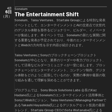
4月
Soneium
6日
The Entertainment Shift
（月）
Soneium、Taisu Ventures、Startale Groupによる特別な発表
イベントとして、エンターテインメントとAIの交差点で次世代
のデジタル体験を形作るビジョナリー、ビルダー、イノベータ
ーが集結します。本イベントでは、Soneiumの新たな展開に関
する重要な発表が予定されており、今後のエンターテインメン
トとWeb3の方向性を示す内容が紹介されます。
Taisu VenturesとSonyのブロックチェーンプロジェクト
Soneiumが中心となり、業界のリーダーや有力プロジェクト、
そして活発なビルダーコミュニティが一堂に会します。ブロッ
クチェーンがエンターテインメント、コンテンツ制作、デジタ
ル体験をどのように拡張しているのか、実際の事例や最新の取
り組みを通して理解を深めることができます。
プログラムでは、Sony Block Solutions Labs 会長のKaz
Hadano氏によるSoneiumのエンターテインメント活用事例と
SonyのWeb3ビジョン、Taisu VenturesのManaging Partnerで
あるTakashi Hayashida氏によるデジタルアセット投資の最新
トレンド、Startale Group CEOのSota Watanabe氏による