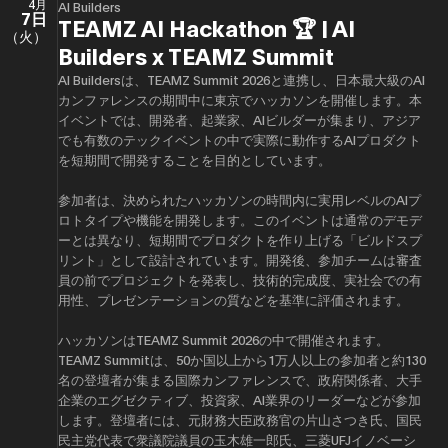
4月
AI Builders
7日
TEAMZ AI Hackathon 🏆 | AI
（火）
Builders x TEAMZ Summit
AI Buildersは、TEAMZ Summit 2026と連携し、日本最大級のAI
カンファレンスの期間中に東京でハッカソンを開催します。本
イベントでは、開発者、起業家、AIビルダーが集まり、アジア
でも有数のテックイベントの中で実際に動作するAIプロダクト
を短期間で開発することを目的としています。
参加者は、決められたハッカソンの時間内に実用レベルのAIプ
ロトタイプや機能を開発します。このイベントは通常のデモデ
ーとは異なり、短期間でプロダクトを作り上げる「ビルドスプ
リント」として設計されています。開発後、参加チームは審査
員の前でプロジェクトを発表し、技術的完成度、実社会での有
用性、プレゼンテーションの質などを基準に評価されます。
ハッカソンはTEAMZ Summit 2026の中で開催されます。
TEAMZ Summitは、50か国以上から1万人以上の参加者と約130
名の登壇者が集まる国際カンファレンスで、政府関係者、大手
企業のエグゼクティブ、投資家、AI業界のリーダーなどが参加
します。登壇者には、元財務大臣政務官の片山さつき氏、国民
民主党代表で衆議院議員の玉木雄一郎氏、三菱UFJイノベーシ