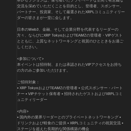
交流を深めていただくことを目的とし、登壇者、スポンサー、
パートナー、投資家、そして厳選されたXRPLコミュニティリー
ダーの皆さまが一堂に会します。
​日本のWeb3、金融、そして企業分野を代表するリーダーの
方々、ならびにXRP TokyoおよびTEAMZの登壇者・VIPゲスト
とともに、上質なネットワーキングと祝賀のひとときをお過ご
しください。
<参加について>
​本イベントは招待制、または承認されたVIPアクセスをお持ち
の方のみご参加いただけます。
​ご招待対象：
​• XRP TokyoおよびTEAMZの登壇者 • 公式スポンサー・パート
ナー • VIPチケット保有者 • 招待されたゲストおよびXRPLコミ
ュニティリーダー
​<内容>
​• 国内外の業界リーダーとのプライベートネットワーキング •
ドリンクおよび軽食のご提供 • XRPLコミュニティの祝賀交流 •
ステージを超えた長期的な関係構築の機会