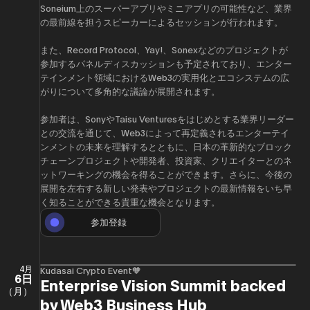
Soneium上のスーパーアプリやミニアプリの可能性など、業界
の最前線を担うスピーカーによるセッションが行われます。
また、Record Protocol、Yay!、Sonexなどのプロジェクトが
参加するパネルディスカッションも予定されており、エンター
テインメント領域におけるWeb3の実用化とエコシステムの広
がりについて多角的な議論が展開されます。
参加者は、SonyやTaisu Venturesをはじめとする業界リーダー
との交流を通じて、Web3によって再定義されるエンターテイ
ンメントの未来を理解するとともに、日本の革新的なブロック
チェーンプロジェクトや開発者、投資家、クリエイターとのネ
ットワーキングの機会を得ることができます。さらに、今後の
展開を左右する新しい発表やプロジェクトの最新情報をいち早
く知ることができる貴重な機会となります。
参加登録
4月
Kudasai Crypto Event🧡
6日
Enterprise Vision Summit backed
（月）
by Web3 Business Hub