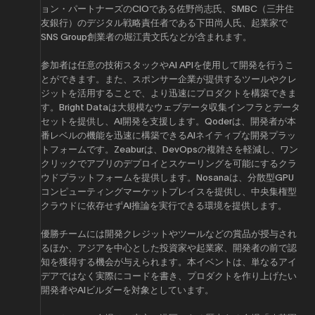
ョン・パートナーズのCIOである佐野尚志氏、SMBC（三井住
友銀行）のデジタル戦略責任者である下田尚人氏、起業家で
SNS Group創業者の堀江貴文氏などが含まれます。
参加者は任意の技術スタックやAI APIを使用して開発を行うこ
とができます。また、スポンサー企業が提供するツールやクレ
ジットを活用することで、より迅速にプロダクトを構築できま
す。Bright Dataは大規模なウェブデータ収集インフラとデータ
セットを提供し、AI開発を支援します。Qoderは、開発者が本
番レベルの機能を迅速に構築できるAIネイティブな開発プラッ
トフォームです。Zeaburは、DevOpsの複雑さを軽減し、ワン
クリックでアプリのデプロイとスケーリングを可能にするクラ
ウドプラットフォームを提供します。Nosanaは、分散型GPU
コンピューティングマーケットプレイスを提供し、中央集権型
クラウドに依存せずAI推論を実行できる環境を提供します。
優勝チームには開発クレジットやツールなどの賞品が授与され
るほか、アジアを中心とした投資家や起業家、開発者の前で認
知を獲得する機会が与えられます。本イベントは、単なるアイ
デアではなく実際にコードを書き、プロダクトを作り上げたい
開発者やAIビルダーを対象としています。