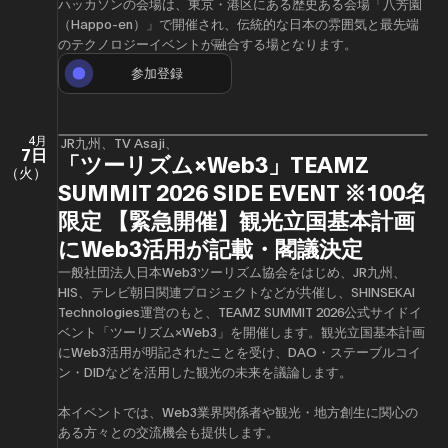
ハッカソンの会場は、東京・港区にある歴史ある会場「八芳園
（Happo-en）」で開催され、伝統的な日本の雰囲気と最先端
のテクノロジーイベントが融合する場となります。
参加登録
4月
JR九州、TV Asaji、
7日
「ツーリズム×Web3」TEAMZ
（火）
SUMMIT 2026 SIDE EVENT ※100名
限定 【緊急開催】観光立国基本計画
にWeb3活用が記載・閣議決定
一般社団法人日本Web3ツーリズム協会をはじめ、JR九州、
HIS、テレビ朝日関連プロジェクトなどが共催し、SHINSEKAI
Technologies運営のもと、TEAMZ SUMMIT 2026公式サイドイ
ベント「ツーリズム×Web3」を開催します。観光立国基本計画
にWeb3活用が明記されたことを受け、DAO・ステーブルコイ
ン・DIDなどを活用した観光の未来を議論します。
本イベントでは、Web3業界関係者や観光・地方創生に関心の
ある方々との交流機会も提供します。