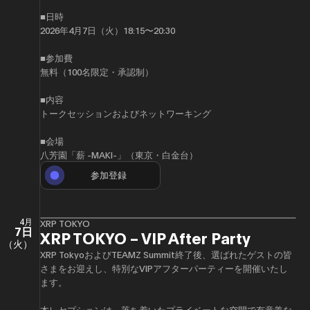
■日時
2026年4月7日（火）18:15〜20:30
■参加費
無料（100名限定・承認制）
■内容
トークセッションおよびネットワーキング
■会場
八芳園「薪 -MAKI-」（東京・白金台）
参加登録
4月
XRP TOKYO
7日
XRP TOKYO – VIP After Party
（火）
XRP TokyoおよびTEAMZ Summit終了後、選ばれたゲストの皆
さまをお迎えし、特別なVIPアフターパーティーを開催いたし
ます。
​本レセプションは、落ち着いたプライベートな空間で有意義な