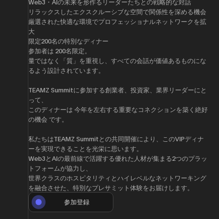
Web3・AIの未来を形作るリーダーたちとの戦略的な対話
リラックスしたエクスクルーシブな空間で関係性を深める機会
厳選された快適な環境でプロフェッショナルネットワークを拡
大
限定200名の特別なディナー
参加者は 200名限定。
量ではなく「質」を重視し、すべての会話が価値あるものにな
るよう設計されています。
TEAMZ Summitに参加する創業者、投資家、業界リーダーにと
って、
このディナーは 今年を左右する重要なコネクションを築く絶好
の機会 です。
私たちはTEAMZ Summitとの共同開催により、このVIPディナ
ーを実現できることを光栄に思います。
Web3とAIの最前線で活躍する優れた人材が集まる2つのプラッ
トフォームが協力し、
世界クラスのホスピタリティとハイレベルなネットワーキング
を融合させた、特別なプレサミット体験をお届けします。
参加登録