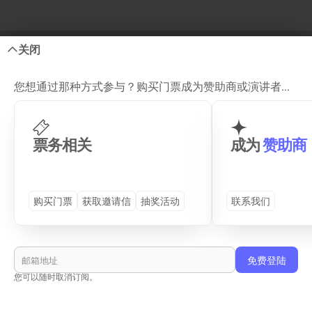
关闭
您想通过那种方式参与？购买门票成为赞助商或演讲者...
Site Map
票务相关
成为
赞助商
GENERAL
DETAILS
购买门票
获取邀请信
抽奖活动
联系我们
首页
プログラム (TS26)
演讲嘉宾
往届活动
合作企业
周边活动
活动场地
查看和服租赁
您可以随时取消订阅。
购买门票