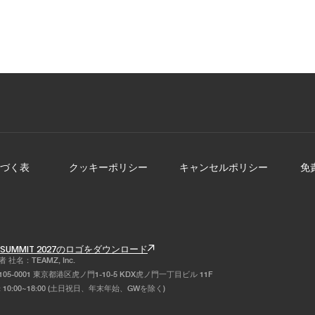
2019
2018
2017
づく表
クッキーポリシー
キャンセルポリシー
免
Z SUMMIT 2027のロゴをダウンロード
社名：TEAMZ, Inc.
05-0001 東京都港区虎ノ門1-10-5 KDX虎ノ門一丁目ビル 11F
 10:00~18:00 (土日祝日、年末年始、GWを除く)