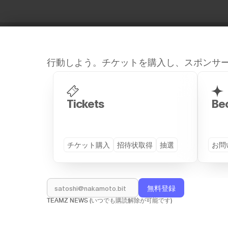
行動しよう。チケットを購入し、スポンサ
Site Map
Tickets
Be
チケット購入
招待状取得
抽選
お問
GENERAL
DETAILS
トップページ
プログラム (TS26)
スピーカー
VIP Dinner
TEAMZ NEWS (いつでも購読解除が可能です)
パートナー企業
サイドイベント
会場
着物レンタルを見