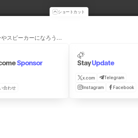
ショートカット
ーやスピーカーになろう…
come
Sponsor
Stay
Update
Telegram
x.com
Instagram
Facebook
い合わせ
JOIN US
PAST EVENTS
SERV
Partnership
2026
株式
Sponsorship
2025
ブー
Host A Side Event
2024
る
Travel To Japan
2023