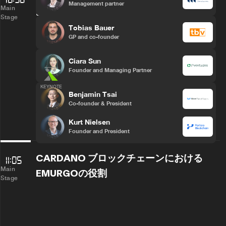
Management partner
Main
adoption.
Stage
Tobias Bauer
GP and co-founder
Ciara Sun
Founder and Managing Partner
KEYNOTE
Benjamin Tsai
Co-founder & President
Kurt Nielsen
Founder and President
CARDANO ブロックチェーンにおける
11:05
Main
EMURGOの役割
Stage