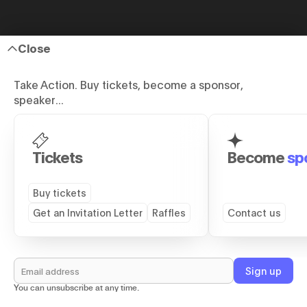
Close
Take Action. Buy tickets, become a sponsor,
speaker...
Tickets
Become
sp
Buy tickets
Get an Invitation Letter
Raffles
Contact us
You can unsubscribe at any time.