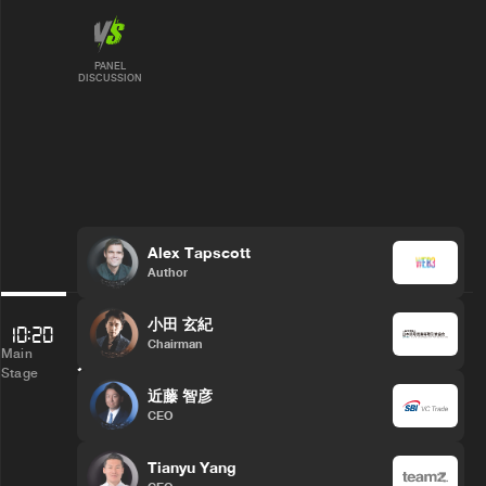
PANEL
DISCUSSION
Alex Tapscott
Author
2024年トップWeb3ベンチャーキャピタ
小田 玄紀
10:20
Chairman
Main
ル投資のトレンド
Stage
近藤 智彦
CEO
Tianyu Yang