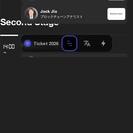
Jack Jia
ブロックチェーンアナリスト
Second Stage
Ticket 2026
Pitch セッション
14:00
~
16:00
Henry Zhang
2nd Stage
Founder & CEO
Merida Pan
COO
原田 浩志
JANCTION CEO Jasmy CFO
JasmyLabCEO
Aro Kondo
CEO & Co-Founder