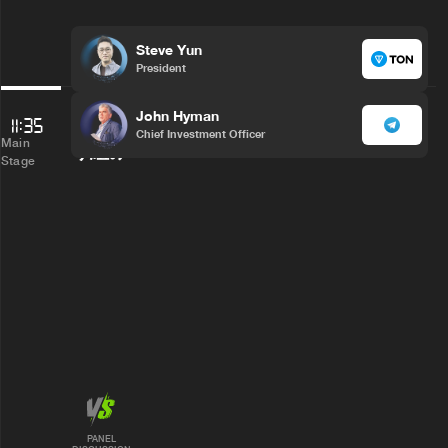
Steve Yun
President
Web3とAIに対する国内外大手企業の取
John Hyman
11:35
Chief Investment Officer
Main
り組み
Stage
PANEL