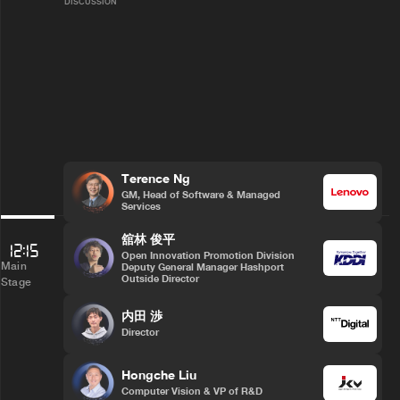
DISCUSSION
Terence Ng
GM, Head of Software & Managed
Services
舘林 俊平
ランチタイム
12:15
Open Innovation Promotion Division
Main
Deputy General Manager Hashport
ランチタイムをお楽しみください
Outside Director
Stage
内田 渉
Director
Hongche Liu
午後
Computer Vision & VP of R&D