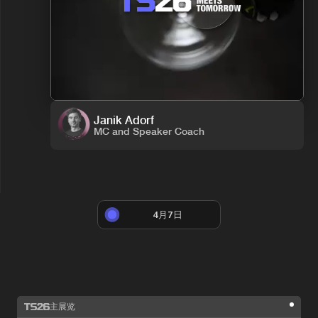
Janik Adorf
MC and Speaker Coach
4月7日
主展览