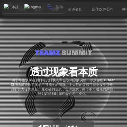
2026年
菜单
日本語
English
报告
图片
摘要
演讲者们
合作伙伴公司
VI
透过现象看本质
由于每位演讲者的日程安排状态和会议内容的调整，以及超出TEAMZ
SUMMIT管理范围的不可预见的情况，主大厅的议程可能会发生变化。
我们努力提供最新、最准确的信息，但请注意，由于不可避免的原因，
计划详情和时间可能会发生变化。
楼
日期
April 8