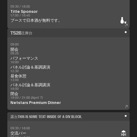
09:30 / 18:00
Title Sponsor
17:00 / 18:40
ブースで日本酒が無料です。
主舞台
09:00
開会
09:25
パフォーマンス
10:00
パネル討論＆基調講演
12:30
昼食休憩
13:00
パネル討論＆基調講演
18:00
閉会
19:00 / 21:00 (April 7)
Netstars Premium Dinner
露台
THIS IS SOME TEXT INSIDE OF A DIV BLOCK.
09:30 / 18:00
交流バー