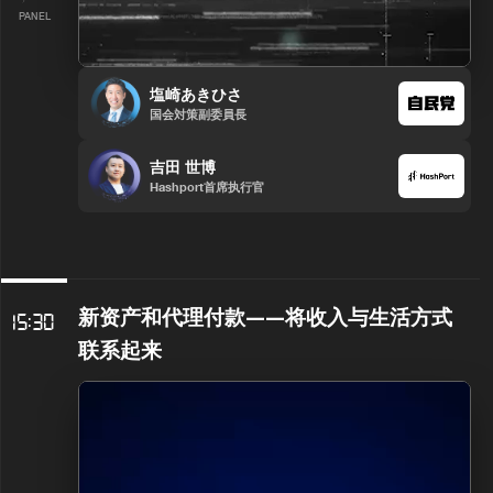
PANEL
塩崎あきひさ
国会対策副委員長
吉田 世博
Hashport首席执行官
新资产和代理付款——将收入与生活方式
15:30
联系起来