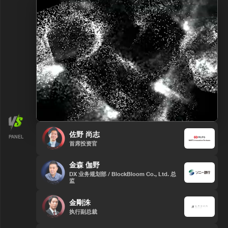
佐野 尚志
PANEL
首席投资官
金森 伽野
DX 业务规划部 / BlockBloom Co., Ltd. 总
监
金剛洙
执行副总裁