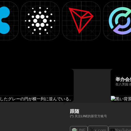
举办会
在八芳园 (
跟随
(*) 关注LINE的新官方账号
LINE
x.com
YouTub