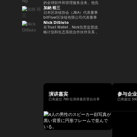
括欧洲中央银行（ECB）和欧洲投
银行DX业务规划经理的身份推广
易业务。之后，他加入了松尾实验
的全球软件和管理服务业务。他负
位接受过古典音乐正规培训的音乐
联网品牌的发展，首先是The
际金融（FATF、FSB等）。毕业
资银行（EIB）在内的国际金融机
加納 裕三
与Web3相关的新业务规划。
室株式会社，一直负责机器学习项
责推动战略性微软云解决方案提供
家，曾担任BAFTA（英国电影电
Motley Fool、America Online
于一桥大学法学院。我在哈佛大学
构拥有超过15年的经验，在金融
目的规划、PoC 和开发。他于
商 (CSP) 计划，并与微软合作推
日本区块链协会（JBA）代表董事
视艺术学院）的顾问委员会成员和
Greenhouse和Earthlink的推出。
攻读了计算机科学专业 AI。
监管、治理和合规方面拥有深厚的
2022年就任公司董事，还成立了
进整体相关服务解决方案。他在安
bitFlyer区块链有限公司代表董事
亚洲青年管弦乐团的董事会成员。
作为教育背景，她获得了纽约州立
专业知识。我获得了罗马托尔维加
Nick DiSisto
一个专门研究生成式人工智能的新
全、软件、云和人工智能生态系统
高盛证券有限公司等，他在
如有必要，可以准备更自然、更精
大学布法罗分校的创意写作硕士学
塔大学关于健全监管和监管机构制
风险投资基金。
领域领导全球市场的重要战略合作
2014/1年共同创立了bitFlyer有限
在Trust Wallet，Nick负责监督战
致的日语版本来介绍演讲者。
位。他获得了雪城大学的两个学士
裁权限的法学博士学位。
伙伴关系和销售。 自2011年加入
公司。 自bitFlyer成立以来，它一
略计划和生态系统合作伙伴关系，
学位，自2000年以来，他还曾在
联想以来，Terence Ng领导了联
直在努力就国内法律的修订提出建
这些举措和生态系统合作伙伴关系
同一所大学担任著名的纽豪斯公共
想与安全、娱乐、电子商务和金融
议，制定自我监管规则等，并先后
对该平台的增长和用户体验至关重
传播学院的顾问委员会成员。此
科技等领域的领先互联网公司的全
担任加密资产（虚拟货币）交易公
要。 他的努力涵盖了广泛的重要
外，Turpin被认为是波多黎各比特
球合作伙伴关系。它还促进了
司bitFlyer USA, Inc.的首席执行官
领域，例如DeFi合作伙伴关系、
币和加密资产社区的先驱，并于
AR/VR的战略合作伙伴关系。
和bitFlyer EUROPE S.A.的董事
法定货币开/关通道、MEV（最大
2016年初获得了该领域的第一份
Terence Ng 在索尼电子、惠普、
长，从全球角度为加密资产（虚拟
提取价值）措施和核心基础设施合
投资者优惠认证（《投资者法
Navteq 公司和诺基亚等领先科技
货币）交易所行业的发展做出了贡
作伙伴关系，旨在为全球数百万用
令》）。
品牌的营销、产品开发和业务开发
献。目前，除了担任成立于
户提供更易于使用、安全和可扩展
方面拥有 20 多年的经验。他在技
2019/5年的bitFlyer区块链有限公
的加密资产。Nick 正在用户体验
术行业的领先业务战略方面有着良
司的代表董事外，他还担任日本区
和区块链技术的交叉点推动创新，
好的记录。 Terence Ng 拥有新加
块链协会（JBA）的代表董事、一
同时与产品、安全、工程和营销等
坡南洋理工大学的商业研究学士学
般注册协会日本元界顾问、
各个部门密切合作。Nick 专注于
演讲嘉宾
参与企
位。他目前居住在新加坡，是区块
ISO/TC307全国审议委员会代表
“将代码转化为现实世界的价值”，
已有超过 700 位演讲嘉宾登台分享
已有超过 50
链和人工智能技术的狂热粉丝。
委员会成员和国防部意见领袖。
正在将自托管钱包发展为下一代金
他们还以专家身份参加了2018年
融基础设施方面发挥作用，并正在
七国集团就业创新部长级会议、
塑造其未来。
2019年G20/V20虚拟资产服务提
供商峰会以及由内阁秘书处主办的
公私数据利用促进基本计划执行委
员会等，并雄心勃勃地致力于
web3行业的发展。