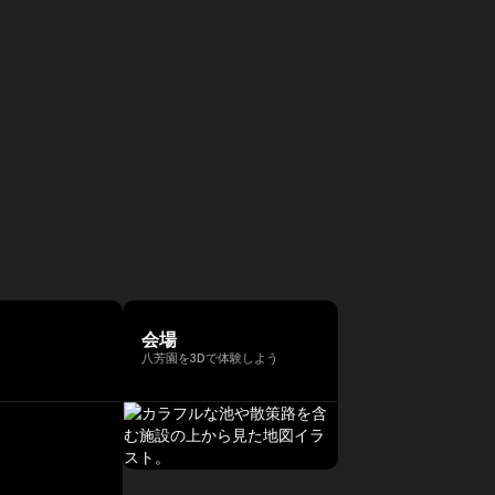
会場
八芳園を3Dで体験しよう