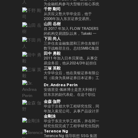
实验室，这是一个课后数字实验
Turpin是一位经验丰富的高管，作
经济学研究生院CARF的受邀研究
在加入MUIP之前，他曾在独立风
为金融机构参与大型银行核心系统
千野 剛司
室，旨在培养发散思维和设计思维
为连续创业者和投资者活跃了超过
员。翻译内容包括 “比特币和区块
险投资公司Global Brain参与国内
开发和咨询服务。在微软工作后，
等技能，而这些技能在传统教育体
35年，并成功退出多次。基于这
链：支持加密货币的技术”（NTT
和国际创业投资和CVC管理。在
他参与了三菱日联金融集团的创新
从庆应义塾大学毕业后，他于
系中并不受到重视。他还是
一往绩，成立了位于波多黎各的家
Publishing）和 “掌握以太坊——
此之前，他在索尼担任品类经理，
业务并领导了DX项目。在AU
2006年加入东京证券交易所。
山田 岳樹
ThinkBlaze的创始人，
族办公室Transform Capital。他
构建智能合约和去中心化应用程
经营海外业务，负责为技术投资和
Financial Holdings担任执行官、
2008年金融危机后，他参与了债
ThinkBlaze是Outblaze的研究部
也被称为比特币的早期投资者和思
序”（O'Reilly Japan）。合著了
合资设立以及零售能源业务等新业
首席数字官和IT总经理以及微软的
务违约管理流程改进项目，领导了
自 2017 年加入 FLOW TRADERS
门，负责研究技术中具有社会意义
想领袖（思想领袖），他参与了包
《Web3的未解决问题》（日经英
务项目提供资金。
业务执行官兼金融创新部门经理之
日本证券清算组织的场外衍生品
的机构交易团队以来，Takeki 一
下田 尚人
的问题。自2018年以来，Yat一直
括以太坊和泰达币在内的重大区块
国石油公司）和《13人对Web3加
后，他目前担任现任职务。通用公
（信用违约互换和利率互换）结算
直为机构投资者提供流动性服务，
是游戏行业使用区块链和NFT（不
链项目的初始营销和咨询。由于这
密资产的未来预测》（朝日新闻出
司协会 FINOVATORS 成立。
项目，并负责日本交易所集团清算
通过大宗交易覆盖包括 ETF、国
三井住友金融集团和三井住友银行
可替代代币）的早期支持者。人们
些成就，它被CNBC称为 “加密教
版社）。
2021年被任命为日本区块链协会
结算领域的业务规划。自2016年
际债券及数字资产在内的多种资产
数字战略部主任。总结SMBC集团
田中 勇毅
认为，这将使游戏玩家能够真正拥
父（加密教父）”。BitAngels 于
理事。毕业于同志社大学，在东京
以来，我一直在PWCJapan首席
类别，工作地点涵盖新加坡及香
在数字资产方面的工作。日本银行
有游戏中的资产和数据，进而拥有
2013 年共同创立，BitAngels
大学完成了第17次EMP。
执行官办公室（企业规划）支持领
港。 他同时负责日本业务的整体
结算与结算服务局顾问，任期至
2011 年加入日本贝莱德。从事交
价值本身。Yat 对去中心化应用程
Fund 1 于 2014 年共同创立。该
导团队的战略讨论。2018/7年，
发展，与日本国内的机构投资者、
2025/6。结算与结算管理局利用
易业务后，他从2024/3年起担任
三塚 英毅
序和数字资产的潜力有了清晰的认
基金以以太坊众筹中以每枚代币
他加入了运营全球加密资产交易所
ETF 发行方、交易平台、证券交
新技术（Project Agora等）参与
贝莱德全球市场经理，负责监督交
识，很快带领 Animoca Brands
30美分的价格投资100万美元而闻
Kraken的Payward, Inc.（美
易所以及加密资产交易所保持密切
规划和推广先进的结算项目，以及
易、证券借贷和现金管理。他还曾
大学毕业后，他在美银证券有限公
在区块链、游戏、NFT 和开放的
名。图尔平也是2015年开发了 “比
国），并为金融服务局的注册做出
合作。 FLOW TRADERS 已连续
关于人工智能对金融系统的影响的
在日本的数字战略领域工作。自
司（前身为美林证券日本证券）工
元宇宙中占据了领导地位。
特币四季模型（比特币的四季）”
了贡献。从2020/3年起，他就任
多年获得东京证券交易所颁发的
国际研究。他还参与了各种国际政
2025 年 1 月起，他还担任全球产
作，在法国巴黎银行证券有限公司
Dr. Andrea Perin
Animoca Brands已经开发了多个
的人，他于2024年由天马出版社
公司在日本的代表。2022/7 年，
“最佳做市商”奖项。作为一家上市
策讨论机构，例如国际清算银行结
品解决方案部，负责监督同一部门
担任多个职位后，他成为全球市场
安德里亚·佩林博士是意大利银行
以NFT为中心的子公司和产品组，
出版的《比特币超级周期》一书获
他就任币安驻日本代表。完成了牛
公司，FLOW TRADERS 亦积极参
算市场基础设施委员会
的过渡管理。
管理部的首席运营官。在Web3公
驻东京的副代表处。在这个职位
还投资了540多家区块链相关公
得了高度赞誉，并因准确预测
津大学工商管理硕士（MBA）学
与包括现货加密资产及加密资产
（CPMI）、七国集团数字支付专
司Animoca Brands Co., Ltd.成
上，我负责日本、韩国、台湾、澳
金森 伽野
司，以建立世界上最大的区块链投
2024/11年初比特币的历史高点更
位。
ETF 在内的数字资产流动性提
家组（2023年联席主席）、金融
立时担任首席运营官后，他自
大利亚和新西兰的经济政策讨论和
毕业于京都大学工程研究生院，同
资组合之一。迄今为止，Yat先生
新而受到关注。在进入数字资产领
供，致力于连接传统金融与数字资
稳定委员会（FSB）创新网络和
2024/3年以来一直担任现任职
宏观经济和金融趋势的分析。我们
年加入索尼公司。从事产品设计开
获得了许多荣誉，并被世界经济论
域之前，他创立了Market
产行业。
BIS/中央银行CBDC小组。在日本
务。
还努力通过与当地金融和监管机
金剛洙
发、产品策划和营销工作。之后，
坛选为 “明日全球领袖” 之一，在
Wire（现为GlobeNewsWire）。
银行，他还先后担任过长崎分行经
构、机构投资者和商界的对话，增
我以互联网证券和经验丰富的客户
毕业于东京大学工程系，并在同一
DHL/SCMP大奖中被选为 “年度青
该公司目前是阿波罗环球管理旗下
理、香港办事处经理、金融机构局
进对意大利经济的理解，进一步加
体验、CX策略推广等方式推出了
研究生院完成了工程学研究生院的
年企业家”，并被Cointelegraph
的一个业务部门，规模约为5亿美
国际科科长（负责巴塞尔监管）、
强两国之间的经济和金融关系。他
Terence Ng
一项新的金融科技业务。于2022
课程。加入花旗证券有限公司，从
评选为 “区块链行业值得关注的
元。此外，作为消费互联网早期营
国际局规划师等职务。在财务省，
在中央银行、银行监管机构以及包
年加入索尼银行，目前正在以索尼
事日本政府债券和利率衍生品的交
Terence Ng 领导联想 SSG 集团
100位人物”。此外，Yat先生是一
销的先驱，他参与了数十个著名互
他作为国际组织司的规划官负责国