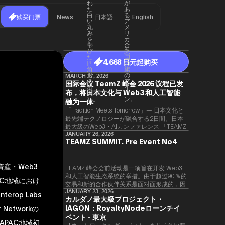
购买门票
News
日本語
English
4,668 日元起购买
MARCH 17, 2026
国际会议 TeamZ 峰会 2026 议程已发
布，将日本文化与 Web3 和人工智能
融为一体
「Tradition Meets Tomorrow」— 日本文化と
最先端テクノロジーが融合する2日間。日本
最大級のWeb3・AIカンファレンス 「TEAMZ
Summit 2026」 が、2026年4月7日・8日に
JANUARY 26, 2026
TEAMZ SUMMIT. Pre Event No4
東京・八芳園にて開催されます。今年のテー
マは 「Tradition Meets Tomorrow」。日本の
伝統文化と最先端のテクノロジーが融合す
資産・Web3
る、特別な2日間となります。このたび、公
TEAMZ 峰会会前活动是一项旨在开发 Web3
式アジェンダが公開されました。（※登壇者
和人工智能生态系统的举措。由于超过90％的
C地域におけ
のスケジュール等の都合により、開催までに
交易和新的合作伙伴关系是面对面形成的，因
内容が変更となる可能性があります。）
此TEAMZ将在本次活动之前举行一次数量有
JANUARY 23, 2026
erop Labs
カルダノ最大級プロジェクト・
限的交流会议，以在轻松的氛围中促进高质量
IAGON：RoyaltyNodeローンチイ
 Networkの
的交流。
ベント - 東京
APAC地域初