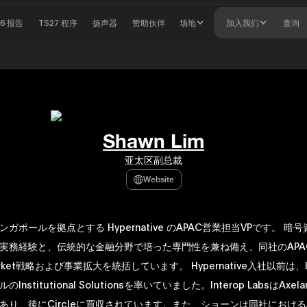
26 报告
TS27 程序
扬声器
赞助伙伴
场地
加入我们
查询
Shawn Lim
亚太区副总裁
Website
ガポールを拠点とする Hypernative のAPAC営業担当VPです。 暗号
実務経験と、伝統的な金融分野で培った専門性を兼ね備え、同社のAPA
arket戦略および事業拡大を統括しています。 Hypernative入社以前は、Int
nstitutional Solutionsを率いていました。Interop LabsはAxelar
あり、後にCircleに買収されています。また、ショーンは同社における