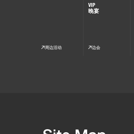
VIP
晚宴
周边活动
边会