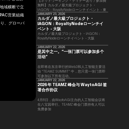
【ネットワーキング・ディナーあり / 参加費
無料】カルダノ最大級プロジェクト・
地域横断で立
IAGON：RoyaltyNodeローンチイベント - 東
PAC営業組織
京
JANUARY 23, 2026
カルダノ最大級プロジェクト・
たり、グローバ
IAGON：RoyaltyNodeローンチイ
ベント - 大阪
​カルダノ最大級プロジェクト・IAGON：
RoyaltyNodeローンチイベント - 大阪
JANUARY 22, 2026
是其中之一。“一张门票可以参加多个
活动”
在即将在东京举行的Web3和人工智能主要活
动 “TEAMZ SUMMIT” 中，您只需一张门票即
可参加以下所有活动。
JANUARY 22, 2026
2026 年 TEAMZ 峰会与 WaytoAGI 签
署合作协议
4月8日，由WaytoAGI主办的人工智能会议将
在八宝园举行。TEAMZ 峰会门票持有人可以
免费参加