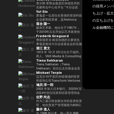
竞选第三个任期进步党代表选举。
责信息技术）大臣、国土、基础设
と共同事業を行う。報道・討論・
DAOTRON的创始人，以及全球
查尔斯·霍斯金森是区块链技术的
の採用メンバ
他被任命为该党代理秘书长，在平
施、运输和旅游、内阁常务委员会
お笑い・アート・ファッションな
最大的加密货币交易所之一HTX的
先驱和去中心化平台 “卡尔达诺
Yat Siu
成29年（2017年）的第48届众议
主席等职务，并以自民党信息技术
ど多様な動画や雑誌の企画や出演
顾问。 他也被称为阿里巴巴创始
（卡尔达诺）” 的创始人。他最初
ち上げ・拡大
院选举中获得82,345张选票，并
战略和特别任务委员会主席的身份
にも関わる。著書『22世紀の資
人马云培育的人，成为 2025/4 年
是以太坊的联合创始人之一，在数
萧逸是一位居住在香港的资深科技
当选第四任期（由香川县第二区希
领导自民党的信息技术政策。平成
本主義：やがてお金は絶滅する』
全球数字资产行业最著名和最有影
学逻辑和密码学方面有着深厚的背
企业家和投资者，是Animoca
の立ち上げを
落合 陽一
望党正式批准），并竞选希望党联
30/10年第四届安倍改组内阁中任
『22世紀の民主主義：選挙はア
响力的人物之一，登上了《福布
景。卡尔达诺的特点是在学术研究
Brands的联合创始人兼执行主
ル金融機関に
合代表选举。希望党代表（11
命了信息技术大臣和负责特殊任务
ルゴリズムになり、政治家はネコ
斯》杂志的封面。 此外，它在国
和同行评审的基础上开发的，旨在
席。Animoca Brands是区块链和
媒体艺术家。他出生于1987年，
月-）平成30年（2018年）全国民
（科学和技术/知识产权战略/酷日
になる』、番組「成田悠輔と愛す
际上获得了高度赞誉，例如多次入
促进金融普惠和智能合约。目前，
游戏领域的全球领导者，其使命是
于2010年左右开始以艺术家身份
Frederik Gregaard
主党联合代表（5月至9月）全国
本战略/太空政策）的部长。负责
べき非生産性の世界」「夜明け前
选福布斯 “30岁以下30人（消费技
他以输入输出全球（IOG）首席执
为全球游戏玩家和互联网用户提供
工作。她的作品以物化、转型和对
民主党代表（9月〜）新国民民主
数字改革的部长在Reiwa 2的须贺
のPLAYERS」「成田悠輔の聞か
术部门）”。 2025/8 年，我登上
行官的身份领导卡尔达诺的技术开
数字产权。通过这样做，我们的目
边界地区群众的钦佩为主题。筑波
弗雷德里克·格雷加德的主要优先
党通过令和2（2020）支部党成立
内阁中就职。第一任数字事务部长
れちゃいけない話」「walk」
了 “蓝色起源 NS-34” 任务，并作
发。
标是实现一个更公平的数字框架，
大学/东京大学副教授，2025年日
事项是推动卡尔达诺基金会的实施
堀江 貴文
并成为代表（9月）（9月），在
在Reiwa 3就职。现任自民党公共
「書く気がおきない」など。
为世界上第 712 位宇航员前往太
这将有助于建立新的资产类别、边
本国际博览会（大阪/关西世博
战略，领导每项使命的整合和执
令和3（2021）第49届众议院选
关系部主任兼数字社会促进部经
空。 他的兴趣涵盖科技、投资、
玩边赚的经济和开放的元宇宙。
会）主题项目制作人。写真集《渴
行，并实现快速价值创造，以使用
1972 年 10 月 29 日出生于福冈。
举的第49届众议院选举中获得
理。
艺术、慈善、游戏和太空探索。
Yat 于 1990 年在德国雅达利开始
望弥撒（2019年阿曼那）》和
卡尔达诺实现包容性和公平的增
商人。SNS Media & Consulting
Tiena Sekharan
94,530张选票，当选为众议员到
了他的职业生涯。1995年，他移
NFT作品《波浪的再数字化
长。在加入基金会之前，他在瑞士
Co., Ltd. 的创始人目前，他们活
目前为止，第 5 学期
居香港，创立了香港
（2021年基金会）》等获得了
和斯堪的纳维亚国家工作了17年
跃于火箭开发、应用生产以及作为
Tiena Sekharan（Tiena
2025.05.01。8月财政部（现为财
Cybercity/Freenation，这是亚
2016年PrixarElectronica荣誉
以上，在专业服务和金融行业工
预防医学促进协会对人们进行预防
Sekharan）担任以太坊基金会亚
Michael Terpin
务部）在职1997/7至1999/6借调
洲第一个免费网页和免费电子邮件
奖、欧盟的StartsPrize和2019年
作，专注于资本市场、数字资产管
医学教育等各个领域。会员制在线
太地区（APAC）地区机构负责
至外务省（中东第一司）
服务提供商。1998 年，他创立了
SXSWCreative
理、私人银行和交易基础设施。
沙龙 “堀江隆文创新大学（HIU）”
人，并通过促进企业领域的采用来
迈克尔·特平是区块链领域的投资
20007/2001/6 金融厅证券交易监
Outblaze，该公司被公认为多语
ExperienceArrowardsCreative
正在开发各种项目，拥有近700名
领导以太坊生态系统的发展。他的
和咨询公司Transform Ventures
鳩貝 淳一郎
督委员会 2001/7 至 2002/6 国税
言白标网络服务的先驱。
ExperienceArrowards。《阿波
会员。
职业生涯始于传统金融行业，曾担
的创始人兼首席执行官，同时也是
厅大阪国税局总务科科长 2002/7
Outblaze的消息业务于2009年被
罗》杂志40岁以下40位艺术与科
http://salon.horiemon.com 这
任雷曼兄弟、法国巴黎银行和摩根
Supercycle Genesis Partners,
2002 年加入日本银行。2020年至
至 2005/6（负责特别任务的部长
出售给了IBM，然后Outblaze转
技，亚洲数字艺术奖卓越奖，以及
本书《如果你花钱，就用它来保护
大通等重要职位。在加入以太坊基
LP的首席执行官兼首席投资官
2024年担任结算和结算管理局金
佐野 尚志
官专家）2005/7 至 2005/8 财政
变为孵化器，旨在促进在数字娱乐
日本媒体艺术节艺术部评审委员会
自己的身体》。“CHATGPT 与
金会之前，我属于摩根大通的区块
（CIO）。该基金是世界上第一个
融科技小组负责人。2024-2025
部首席审计局
领域开发服务和产品的项目和公
推荐的许多作品。
“没有未来工作的人”、“2035 年日
链部门KineXYS，负责推广摩根大
专门研究比特币的算法加密资产对
年，金融科技中心副主任兼数字货
作为三菱日联创新伙伴的首席投资
司。Animoca Brands就是这样一
本堀右卫门在 10 年后对未来的完
通硬币和代币化存款等产品。
冲基金，它建立了一个投资假设，
币验证组负责人。他从 2025/7 年
官，他负责资产管理规模为800亿
藤井 達人
家孵化公司，它成立于2014年。
整预测” 等
即比特币每个周期都以高价出售，
起被借调，目前担任现任职务。自
日元的基金中的创业投资和业务发
2017 年，我们建立了道尔顿学习
并以最低价格回购更多比特币。
2025/4以来，他一直是东京大学
展，主要是在日本、美国和亚洲。
自 1998 年以来，他一直在 IBM