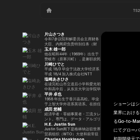
TS
片山さつき
令和7参议院和解委员会主席财务
大臣、内阁府负责特别任务（财
玉木 雄一郎
政）税收特别措施和补贴审查的部
长（高志内阁）
他在昭和44年（1969年）出生于
赞岐市（原寒川町），是兼职农民
川崎ひでと
的长子，他于昭和63（1988）毕
业于高松高中，平成5年（1993
平成 18/3 毕业于法政大学经济系
年）毕业于东京大学法学院，同年
平成 18/4 加入株式会社NTT
塩崎あきひさ
加入财政部 ※1 平成9年（1997
DOCOMO 平成 29/8 众议院议员
年），在平成完成哈佛大学研究生
川崎二郎秘书 玲和 3/10 在第 49
在读完松山市立道后小学和爱光初
院（肯尼迪学院）Isei
届众议院大选中首次当选 玲和
中和高中后，从东京大学法学院毕
平井 卓也
17（2005），正在竞选第 44 届
6/10 在第50届众议院大选中连任
业后，他是长岛/小野/常松律师事
众议院选举。在获得70,177张选
玲和 6/11 内务通信国会副大臣
务所的合伙人律师。2021年，他
1958 年出生于香川县高松。毕业
ショーンはシン
票但以浪人身份失败了4年之后，
（第二届石原内阁） Reiwa 7/10
在众议院大选（爱媛县第一区）中
于上智大学外语系英语系。在担任
成田 悠輔
他在第45届众议院选举中获得了
数字部长议会副部长、内阁府议会
首次当选。前国会卫生、劳工和福
电通株式会社、西日本广播公司等
業界における
109,863张选票，在平成
副部长（第一届高中内阁） 玲和
利部副部长。在党内，在经历过副
公司的总裁兼代表董事后，他在
経済学者・零細事業者・三流タレ
24（2012）第46届众议院选举中
8/2 数字部长议会副部长、内阁府
秘书长的经历后，他成为国会对策
2000年的第42届众议院选举中首
ント。専門は、データ・アルゴリ
るGo-to-M
H.E. Justin Sun
获得79,153张选票，赢得第二个
议会副部长（第二届高中内阁）
委员会副主席。情报战略部、科
次当选。从那时起，他已经连续
ズム・ポエム・思想を組み合わせ
任期，在平成26（2014）第47届
学、技术和创新战略部以及
10次当选。他先后担任过自民党
たビジネスと公共政策の想像とデ
Justin Sun阁下是格林纳达驻世界
にてグローバルのI
众议院选举中获得78,797张选
AI/Web3小组委员会的秘书负责
经济、工业和总务部主席、政治事
ザイン。多分野の学術誌・学会に
贸易组织（WTO）大使和前常驻
初期開発元で
Charles Hoskinson
票，并在平成28（2016）民主党
人。
务研究委员会副主席、内阁府（负
研究を発表、多くの企業や自治体
代表，世界领先的区块链和