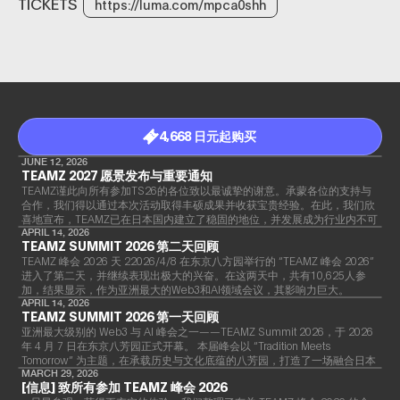
TICKETS
https://luma.com/mpca0shh
4,668 日元起购买
JUNE 12, 2026
TEAMZ 2027 愿景发布与重要通知
TEAMZ谨此向所有参加TS26的各位致以最诚挚的谢意。承蒙各位的支持与
合作，我们得以通过本次活动取得丰硕成果并收获宝贵经验。在此，我们欣
喜地宣布，TEAMZ已在日本国内建立了稳固的地位，并发展成为行业内不可
或缺的盛会。
APRIL 14, 2026
TEAMZ SUMMIT 2026 第二天回顾
TEAMZ 峰会 2026 天 22026/4/8 在东京八方园举行的 “TEAMZ 峰会 2026”
进入了第二天，并继续表现出极大的兴奋。在这两天中，共有10,625人参
加，结果显示，作为亚洲最大的Web3和AI领域会议，其影响力巨大。
APRIL 14, 2026
TEAMZ SUMMIT 2026 第一天回顾
亚洲最大级别的 Web3 与 AI 峰会之一——TEAMZ Summit 2026，于 2026
年 4 月 7 日在东京八芳园正式开幕。 本届峰会以 “Tradition Meets
Tomorrow” 为主题，在承载历史与文化底蕴的八芳园，打造了一场融合日本
传统精神与前沿科技创新的独特盛会。
MARCH 29, 2026
[信息] 致所有参加 TEAMZ 峰会 2026