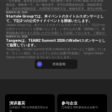
~ 尽早参观，获得更充实的体验 ~ 我们整理了有关 TEAMZ 峰会 2026 的全
面信息。请检查一下。在一般信息中，您可以查看各种信息，例如彩票信
息，合作伙伴福利信息，办理登机手续的方法，食物专区等。请充分利用。
详情
MARCH 28, 2026
Startale Groupでは、本イベントのタイトルスポンサーとし
て、下記2つの公式サイドイベントを開催いたします。
Startale Groupでは、本イベントのタイトルスポンサーとして、下記2つの
公式サイドイベントを開催いたします。いずれも少人数・招待制にて、業
界関係者の皆さまと交流いただける場として企画しております。ご都合が
合いましたら、ぜひご参加ください。
MARCH 24, 2026
Tangemは、TEAMZ Summit 2026 のWalletスポンサーとし
て協賛しています。
Tangemは、TEAMZ Summit 2026 のWalletスポンサーとして協賛していま
す。サミット初日、チェックインされた先着100名様に、Tangem Wallet
Sakura Limited Edition をプレゼントいたします。
所有新闻
演讲嘉宾
参与企业
已有超过 700 位演讲嘉宾登台分
已有超过 500 家知名企业参与
享