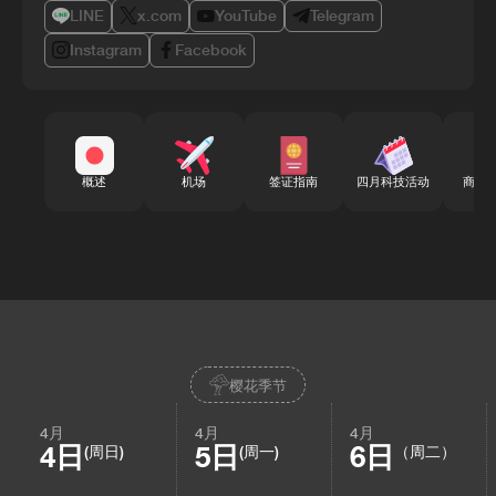
LINE
x.com
YouTube
Telegram
Instagram
Facebook
概述
机场
签证指南
四月科技活动
商务
樱花季节
4月
4月
4月
4日
5日
6日
(周日)
(周一)
（周二）