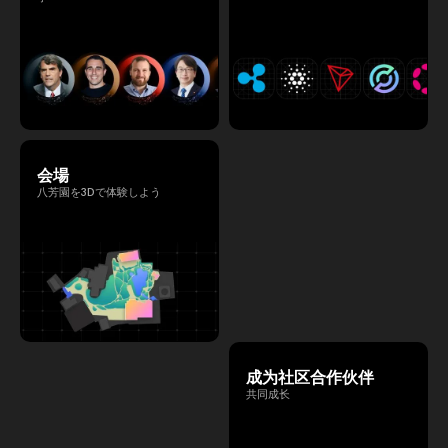
会場
八芳園を3Dで体験しよう
成为社区合作伙伴
共同成长