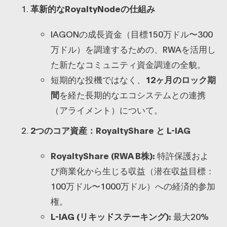
革新的なRoyaltyNodeの仕組み
​IAGONの成長資金（目標150万ドル〜300
万ドル）を調達するための、RWAを活用し
た新たなコミュニティ資金調達の全貌。
​短期的な投機ではなく、
12ヶ月のロック期
間
を経た長期的なエコシステムとの連携
（アライメント）について。
2つのコア資産：RoyaltyShare と L-IAG
RoyaltyShare (RWA B株):
特許保護およ
び商業化から生じる収益（潜在収益目標：
100万ドル〜1000万ドル）への経済的参加
権。
L-IAG (リキッドステーキング):
最大20%