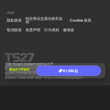
LEGAL
特定商业交易法相关说
隐私政策
Cookie 政策
明
取消政策
免责声明
行为准则
邀请函
下载 TEAMZ SUMMIT 2027 标志
销售方 公司名称：TEAMZ, Inc.
最低价立即购买
¥1,990 起
2027年4月6日至7日
地址：〒105-0001 东京都港区虎之门1-10-5 KDX虎之门一丁目大厦 11F
营业时间：10:00~18:00（周末、节假日、年末年初及黄金周除外）