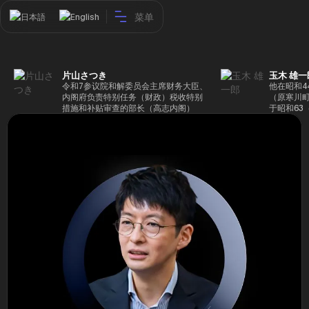
菜单
日本語
English
片山さつき
玉木 雄一
令和7参议院和解委员会主席财务大臣、
他在昭和4
内阁府负责特别任务（财政）税收特别
（原寒川
措施和补贴审查的部长（高志内阁）
于昭和63
成5年（1
院，同年加
（1997
生院（肯尼迪
正在竞选第
70,17
后，他在第
109,86
46届众议
赢得第二个
47届众议
并在平成2
任期进步
代理秘书长
第48届众
票，并当
希望党正
代表选举。