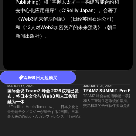
Publishing）和 “掌握以太坊——构建智能合约和
去中心化应用程序”（O'Reilly Japan）。合著了
《Web3的未解决问题》（日经英国石油公司）
和《13人对Web3加密资产的未来预测》（朝日
新闻出版社）。
4,668 日元起购买
MARCH 17, 2026
JANUARY 26, 2026
国际会议 TeamZ 峰会 2026 议程已发
TEAMZ SUMMIT. Pre Eve
布，将日本文化与 Web3 和人工智能
TEAMZ 峰会会前活动是一项旨在
和人工智能生态系统的举措。由于
融为一体
交易和新的合作伙伴关系是面对
「Tradition Meets Tomorrow」— 日本文化と
此TEAMZ将在本次活动之前举
最先端テクノロジーが融合する2日間。日本
限的交流会议，以在轻松的氛围
最大級のWeb3・AIカンファレンス 「TEAMZ
的交流。
Summit 2026」 が、2026年4月7日・8日に
東京・八芳園にて開催されます。今年のテー
マは 「Tradition Meets Tomorrow」。日本の
伝統文化と最先端のテクノロジーが融合す