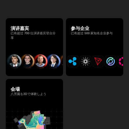
る、特別な2日間となります。このたび、公
式アジェンダが公開されました。（※登壇者
のスケジュール等の都合により、開催までに
内容が変更となる可能性があります。）
演讲嘉宾
参与企业
已有超过 700 位演讲嘉宾登台分
已有超过 500 家知名企业参与
享
会場
八芳園を3Dで体験しよう