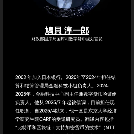
年（201
至9月）全
民民主党通
并成为代表
3（202
众议院选举
鳩貝 淳一郎
为众议员到
2025.0
财政部国库局国库司数字货币规划官员
在职1997
东第一司）2
易监督委员会 
大阪国税局总
2005/
2005/7 
2002 年加入日本银行。2020年至2024年担任结
算和结算管理局金融科技小组负责人。2024-
2025年，金融科技中心副主任兼数字货币验证组
负责人。他从 2025/7 年起被借调，目前担任现
任职务。自2025/4以来，他一直是东京大学经济
学研究生院CARF的受邀研究员。翻译内容包括
“比特币和区块链：支持加密货币的技术”（NTT