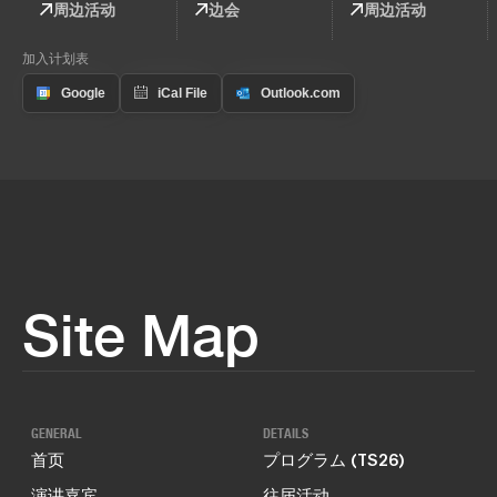
周边活动
边会
周边活动
加入计划表
Site Map
GENERAL
DETAILS
首页
プログラム (TS26)
演讲嘉宾
往届活动