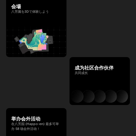
会場
八芳園を3Dで体験しよう
成为社区合作伙伴
共同成长
举办会外活动
在八芳园 (Happo-en) 最多可举
办 58 场会外活动！