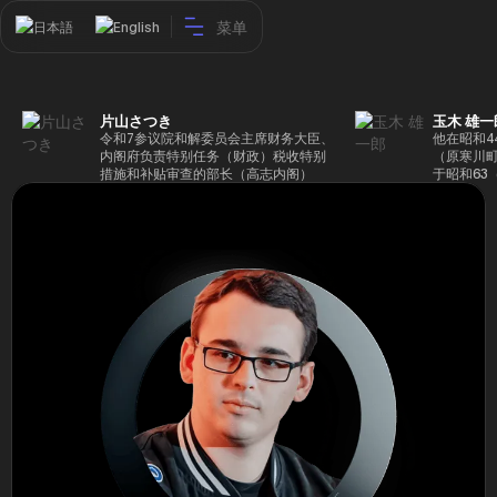
菜单
日本語
English
片山さつき
玉木 雄一
令和7参议院和解委员会主席财务大臣、
他在昭和4
内阁府负责特别任务（财政）税收特别
（原寒川
措施和补贴审查的部长（高志内阁）
于昭和63
成5年（1
院，同年加
（1997
生院（肯尼迪
正在竞选第
70,17
后，他在第
109,86
46届众议
赢得第二个
47届众议
并在平成2
任期进步
代理秘书长
第48届众
票，并当
希望党正
代表选举。