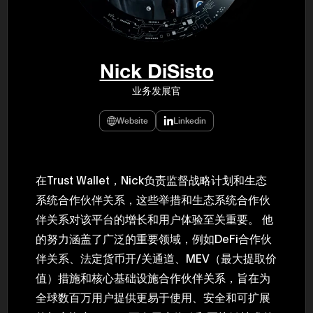
年（201
至9月）全
民民主党通
并成为代表
3（202
众议院选举
Nick DiSisto
为众议员到
2025.0
业务发展官
在职1997
东第一司）2
易监督委员会 
Website
Linkedin
大阪国税局总
2005/
2005/7 
在Trust Wallet，Nick负责监督战略计划和生态
系统合作伙伴关系，这些举措和生态系统合作伙
伴关系对该平台的增长和用户体验至关重要。 他
的努力涵盖了广泛的重要领域，例如DeFi合作伙
伴关系、法定货币开/关通道、MEV（最大提取价
值）措施和核心基础设施合作伙伴关系，旨在为
全球数百万用户提供更易于使用、安全和可扩展