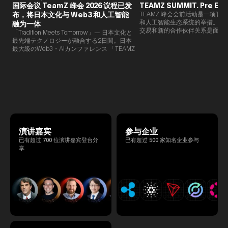
国际会议 TeamZ 峰会 2026 议程已发
TEAMZ SUMMIT. Pre Eve
布，将日本文化与 Web3 和人工智能
TEAMZ 峰会会前活动是一项旨在
和人工智能生态系统的举措。由于
融为一体
交易和新的合作伙伴关系是面对
「Tradition Meets Tomorrow」— 日本文化と
此TEAMZ将在本次活动之前举
最先端テクノロジーが融合する2日間。日本
限的交流会议，以在轻松的氛围
最大級のWeb3・AIカンファレンス 「TEAMZ
的交流。
Summit 2026」 が、2026年4月7日・8日に
東京・八芳園にて開催されます。今年のテー
マは 「Tradition Meets Tomorrow」。日本の
伝統文化と最先端のテクノロジーが融合す
る、特別な2日間となります。このたび、公
式アジェンダが公開されました。（※登壇者
のスケジュール等の都合により、開催までに
内容が変更となる可能性があります。）
演讲嘉宾
参与企业
已有超过 700 位演讲嘉宾登台分
已有超过 500 家知名企业参与
享