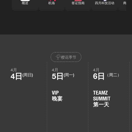
概述
机场
签证指南
四月科技活动
商务
樱花季节
4月
4月
4月
4日
5日
6日
(周日)
(周一)
（周二）
VIP
TEAMZ
晚宴
SUMMIT
第一天