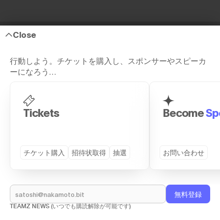
Close
行動しよう。チケットを購入し、スポンサーやスピーカ
ーになろう…
Site Map
Tickets
Become
Sp
GENERAL
DETAILS
トップページ
プログラム (TS26)
チケット購入
招待状取得
抽選
お問い合わせ
スピーカー
VIP Dinner
パートナー企業
サイドイベント
会場
着物レンタルを見る
TEAMZ NEWS (いつでも購読解除が可能です)
チケット購入