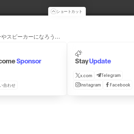
ショートカット
ーやスピーカーになろう…
come
Sponsor
Stay
Update
Telegram
x.com
Instagram
Facebook
い合わせ
JOIN US
PAST EVENTS
SERV
Partnership
2026
株式
Sponsorship
2025
ブー
Host A Side Event
2024
る
Travel To Japan
2023