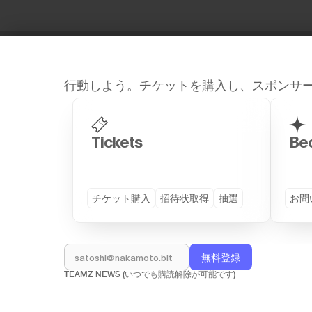
行動しよう。チケットを購入し、スポンサ
Site Map
Tickets
Be
チケット購入
招待状取得
抽選
お問
GENERAL
DETAILS
トップページ
プログラム (TS26)
スピーカー
VIP Dinner
TEAMZ NEWS (いつでも購読解除が可能です)
パートナー企業
サイドイベント
会場
着物レンタルを見