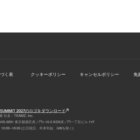
2019
2018
2017
づく表
クッキーポリシー
キャンセルポリシー
免
Z SUMMIT 2027のロゴをダウンロード
社名：TEAMZ, Inc.
05-0001 東京都港区虎ノ門1-10-5 KDX虎ノ門一丁目ビル 11F
 10:00~18:00 (土日祝日、年末年始、GWを除く)