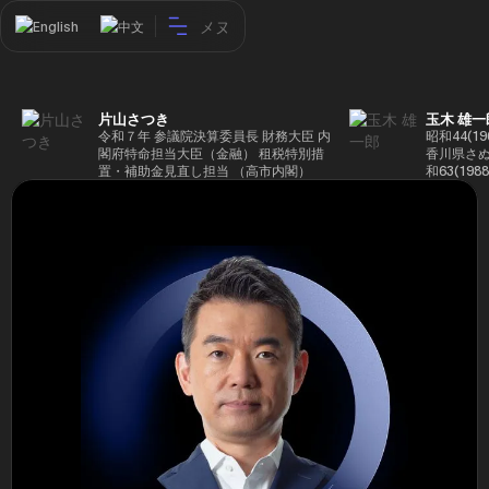
メヌ
English
中文
片山さつき
玉木 雄一
令和７年 参議院決算委員長 財務大臣 内
昭和44(1
閣府特命担当大臣（金融） 租税特別措
香川県さぬ
置・補助金見直し担当 （高市内閣）
和63(19
5(199
蔵省入省 ※
ード大学大
了 平成17
44回衆院
も惜敗 平成
活を経て、
得て初当選 
選で79,1
26(2014
得て3期目当
代表選に出
成29(201
を得て4期
区) 希望
党代表(11
主党共同代
(9月~) 