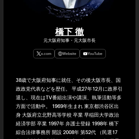
民主党設立
3(2021)
得て5期目当
院選で89
2025.05.
年8月 大蔵
橋下 徹
月~199
課) 200
元大阪府知事・元大阪市長
取引等監視委
月 国税庁 
月~200
x.com
Website
YouTube
臣秘書専門官
財務省主
38歳で大阪府知事に就任、その後大阪市長、国
政政党代表などを歴任。 平成27年12月に政界引
退し、現在はTV番組出演や講演、執筆活動等多
方面で活動中。 1969年生まれ 東京都渋谷区出
身 大阪府立北野高等学校 卒業 早稲田大学政治
経済学部 卒業 1997年 弁護士登録 1998年 橋下
綜合法律事務所 開設 2008年 第52代 （民選17