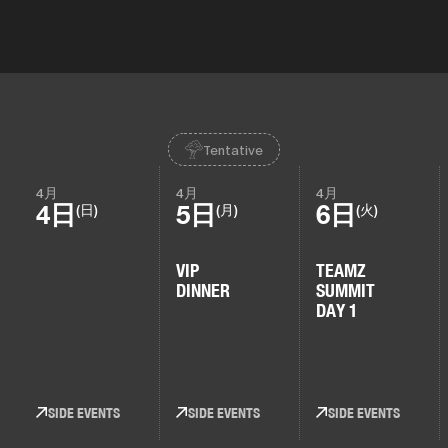
Tentative
4月
4月
4月
4日
5日
6日
(日)
(月)
(火)
VIP
TEAMZ
DINNER
SUMMIT
DAY 1
SIDE EVENTS
SIDE EVENTS
SIDE EVENTS