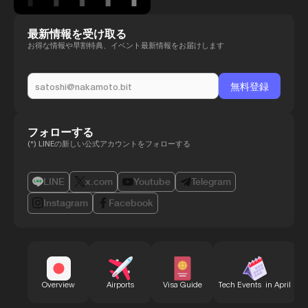
最新情報を受け取る
お得な情報や早割特典、イベント最新情報をお届けします
フォローする
(*) LINEの新しい公式アカウントをフォローする
LINE
x.com
Youtube
Telegram
Instagram
Facebook
B
Overview
Airports
Visa Guide
Tech Events in April