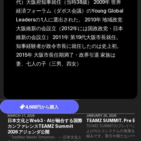
代）大阪府知事就任（当時38歳） 2009年 世界
経済フォーラム（ダボス会議）のYoung Global
Leadersの1人に選出された。 2010年 地域政党
大阪維新の会設立（2012年には国政政党・日本
維新の会設立） 2011年 第19代大阪市長就任。
知事経験者が政令市長に就任したのは史上初。
2015年 大阪市長任期満了・政界引退 家族は
妻、七人の子（三男、四女）
4,668円から購入
MARCH 17, 2026
JANUARY 26, 2026
日本文化とWeb3・AIが融合する国際
TEAMZ SUMMIT. Pre Eve
カンファレンスTEAMZ Summit
TEAMZ SUMMITのプレイベン
よびAIエコシステムの発展を目
2026 アジェンダ公開
組みです。​取引や新たなパート
「Tradition Meets Tomorrow」— 日本文化と
90％以上が対面で生まれること