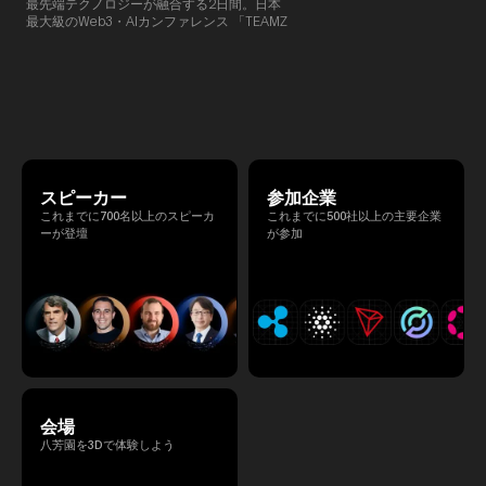
最先端テクノロジーが融合する2日間。日本
TEAMZでは本イベント前に定
最大級のWeb3・AIカンファレンス 「TEAMZ
を開催し、リラックスした雰囲
Summit 2026」 が、2026年4月7日・8日に
高いネットワーキングを促進し
東京・八芳園にて開催されます。今年のテー
マは 「Tradition Meets Tomorrow」。日本の
伝統文化と最先端のテクノロジーが融合す
る、特別な2日間となります。このたび、公
式アジェンダが公開されました。（※登壇者
のスケジュール等の都合により、開催までに
内容が変更となる可能性があります。）
スピーカー
参加企業
これまでに700名以上のスピーカ
これまでに500社以上の主要企業
ーが登壇
が参加
会場
八芳園を3Dで体験しよう