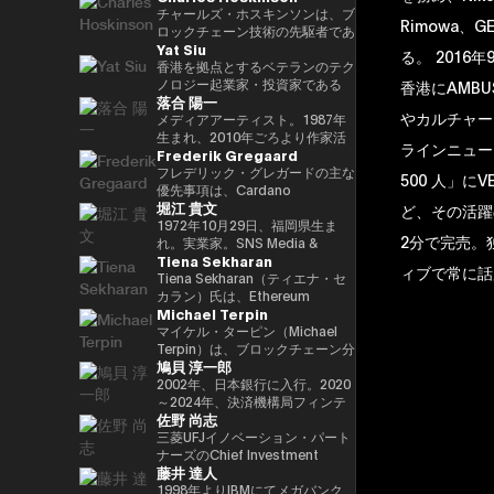
29(2017)年 第48回衆院選で
任し、自民党IT戦略特命委員会委
と共同事業を行う。報道・討論・
であり、世界をリードするブロッ
チャールズ・ホスキンソンは、ブ
Rimowa、G
82,345票を得て4期目当選(希望
員長として、自民党のIT政策を主
お笑い・アート・ファッションな
クチェーンおよびDAOである
ロックチェーン技術の先駆者であ
Yat Siu
の党公認、香川2区) 希望の党共
導。平成30年10月第4次安倍改造
ど多様な動画や雑誌の企画や出演
TRON の創設者、さらに世界最
り、分散型プラットフォーム「カ
る。 201
同代表選に出馬。希望の党代表
内閣にてIT担当大臣、内閣府特命
にも関わる。著書『22世紀の資
大級の暗号資産取引所の一つ
ルダノ（Cardano）」の創設者
香港を拠点とするベテランのテク
(11月〜) 平成30(2018)年 国民民
担当(科学技術・知的財産戦略・
本主義：やがてお金は絶滅する』
HTX のアドバイザーを務めてい
です。元々はイーサリアムの共同
ノロジー起業家・投資家である
香港にAMB
落合 陽一
主党共同代表(5月~9月) 国民民主
クールジャパン戦略・宇宙政策)
『22世紀の民主主義：選挙はア
ます。 アリババ創業者ジャッ
創設者の一人でもあり、数理論理
Yat Siu氏は、Animoca Brands
やカルチャー
党代表(9月~) 令和2(2020)年 分党
大臣就任。令和2年菅内閣にてデ
ルゴリズムになり、政治家はネコ
ク・マー氏の薫陶を受けた人物と
学と暗号学に強い背景を持ってい
の共同創業者兼エグゼクティブ・
メディアアーティスト。1987年
を経て新国民民主党設立、代表に
ジタル改革担当大臣就任。令和3
になる』、番組「成田悠輔と愛す
しても知られ、2025年4月には、
ます。カルダノは学術的な研究と
チェアマンです。Animoca
生まれ、2010年ごろより作家活
ラインニュース
Frederik Gregaard
就任(9月) 令和3(2021)年 第49回
年初代デジタル大臣就任。現在、
べき非生産性の世界」「夜明け前
グローバルなデジタル資産業界で
ピアレビューに基づいて開発され
Brandsは、世界的なブロックチ
動を始める。境界領域における物
衆院選で94,530票を得て5期目当
デジタル社会推進本部長。
のPLAYERS」「成田悠輔の聞か
最も著名かつ影響力のある人物の
たことが特徴で、金融包摂とスマ
ェーンおよびゲーム分野のリーダ
化や変換、質量への憧憬をモチー
フレデリック・グレガードの主な
500 人」にV
選 令和6(2024)年 第50回衆院選
れちゃいけない話」「walk」
一人として Forbes誌 の表紙を飾
ートコントラクトの普及を目指し
ー企業であり、世界中のゲーマー
フに作品を展開。筑波大学/東京
優先事項は、Cardano
堀江 貴文
で89,899票を得て6期目当選
「書く気がおきない」など。
りました。 また、Forbes「30
ています。現在はInput Output
やインターネット利用者にデジタ
大学准教授、2025年日本国際博
Foundation における導入戦略を
ど、その活躍
2025.05.01 現在 ※1 1993年4月
Under 30（コンシューマー・テ
Global（IOG）のCEOとしてカ
ル上の財産権を提供することを使
覧会（大阪・関西万博）テーマ事
推進し、各ミッションの統合およ
1972年10月29日、福岡県生ま
2分で完売。独
~2005年8月 大蔵省(現・財務省)
クノロジー部門）」に複数回選出
ルダノの技術開発を主導していま
命としています。これにより、新
業プロデューサー。写真集「質量
び実行を主導するとともに、
れ。実業家。SNS Media &
Tiena Sekharan
在職 1997年7月~1999年6月 外務
されるなど、国際的に高い評価を
す。
たな資産クラス、Play-and-Earn
への憧憬（amana・2019）」
Cardano を活用した包括的かつ
Consulting株式会社 ファウンダ
ィブで常に話
省出向(中近東第一課) 2000年7月
受けています。 2025年8月に
経済、そしてオープン・メタバー
NFT作品「Re-Digitalization of
公平な成長を実現するための迅速
ー。 現在はロケット開発や、ア
Tiena Sekharan（ティエナ・セ
~2001年6月 金融庁 証券取引等監
は、Blue Origin の NS-34ミッシ
スの構築に寄与する、より公平な
Waves(foundation・2021)」な
な価値創出を可能にすることで
プリのプロデュース、また予防医
カラン）氏は、Ethereum
Michael Terpin
視委員会 2001年7月~2002年6月
ョン に搭乗し、世界で712人目の
デジタルの枠組みの実現を目指し
ど。2016年PrixArsElectronica栄
す。 同財団に参画する以前は、
療普及協会として予防医療を啓蒙
Foundationのアジア太平洋
国税庁 大阪国税局総務課長 2002
宇宙飛行士として宇宙へ渡航しま
ています。 Yat氏は1990年に
誉賞 、EUよりSTARTSPrize受
スイスおよびスカンジナビア諸国
する等 様々な分野で活動する。
（APAC）地域におけるHead of
マイケル・ターピン（Michael
年7月~2005年6月 内閣府出向(特
した。 その関心分野は、テクノ
Atari Germanyでキャリアをスタ
賞、
において17年以上にわたり、プ
会員制オンラインサロン『堀江貴
Institutionsを務めており、エン
Terpin）は、ブロックチェーン分
鳩貝 淳一郎
命担当大臣秘書専門官) 2005年7
ロジー、投資、アート、慈善活
ートさせました。1995年には香
2019SXSWCreativeExperienceARROWAwards
ロフェッショナルサービスおよび
文イノベーション大学校
タープライズ分野での導入推進を
野の投資およびアドバイザリー会
月~2005年8月 財務省主計局主査
動、ゲーム、そして宇宙探査に及
港に移り、アジア初の無料ウェブ
受賞。Apollo Magazine 40
金融業界に従事し、資本市場、デ
（HIU）』では、700名近い会員
通じてEthereumエコシステムの
社 Transform Ventures の創業者
2002年、日本銀行に入行。2020
びます。
ページおよび無料メールサービス
UNDER 40 ART andTECH、
ジタル資産運用、プライベートバ
とともに多彩なプロジェクトを展
発展をリードしています。 キャ
兼CEOであり、また Supercycle
～2024年、決済機構局フィンテ
佐野 尚志
提供企業であるHong Kong
Asia Digital Art Award優秀賞、
ンキング、トレーディング・イン
開している。
リアは伝統的な金融業界からスタ
Genesis Partners, LP のCEO兼
ックグループ長。2024〜2025
Cybercity/Freenationを設立し
文化庁メディア芸術祭アート部門
フラストラクチャー分野に注力し
http://salon.horiemon.com 著
ートし、Lehman Brothers、
最高投資責任者（CIO）を務めて
年、FinTech副センター長、デジ
三菱UFJイノベーション・パート
ました。1998年には、多言語対
審査委員会推薦作品多数。
てきました。
書 『金を使うならカラダに使
BNP Paribas、JPMorganなどで
いる。同ファンドは、ビットコイ
タル通貨検証グループ長。2025
ナーズのChief Investment
藤井 達人
応のホワイトラベルWebサービ
え。』『ＣｈａｔＧＰＴ ｖｓ．
要職を歴任しました。 Ethereum
ン専業としては世界初のアルゴリ
年7月より出向し、現職。2025年
Officerとして、AUM 800億円の
スの先駆者として高く評価された
未来のない仕事をする人たち』
Foundation参画前は、
ズム型暗号資産ヘッジファンドで
4月より東京大学大学院経済学研
ファンドにおいて日・米・アジア
1998年よりIBMにてメガバンク