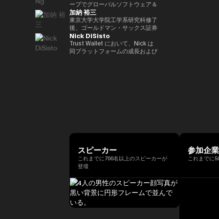
ア経済への理解促進と、二国間の
2022年 ソニー銀行入社、現在は
ィング業務に従事。 その後、株
ープでグローバルソフトウェア＆
資産の可能性を明確に見据えた
れている。 ターピンは2015年に
（バーゼル規制担当）、国際局企
経済・金融関係のさらなる強化に
加納 裕三
ソニー銀行 DX事業企画部長とし
式会社松尾研究所に参画し、機械
マネージドサービスビジネスを率
Yat氏は、Animoca Brandsをブ
「ビットコイン四季モデル
画役等を歴任。財務省では国際機
取り組んでいます。 中央銀行、
てweb3関連の新規事業企画を推
学習プロジェクトの企画から
いています。彼は、戦略的な
東京大学大学院工学系研究科修了
ロックチェーン、ゲーム、NFT、
（Four Seasons of Bitcoin）」
構課企画官として国際金融
銀行監督当局、ならびに欧州中央
進。
PoC、開発を一貫して担当。
Microsoft Cloud Solution
後、ゴールドマン・サックス証券
そしてオープン・メタバース分野
を開発した人物でもあり、2024
（FATF、FSB等）を担当。 一橋
銀行（ECB）や欧州投資銀行
Nick DiSisto
2022年より同社取締役に就任、
Provider（CSP）プログラムを推
株式会社等を経て、2014年に株
におけるリーダー的地位へと迅速
年に Skyhorse Publishing から
大学法学部卒業。ハーバード大学
（EIB）を含む国際金融機関にお
また生成AIに特化したVCファン
進し、Microsoftと連携して関連
式会社bitFlyerを共同創業。
Trust Wallet において、Nick は
に導きました。Animoca Brands
刊行された著書『Bitcoin
でComputer Science for AIを履
いて15年以上の経験を有し、金
ドを新設。
するサービスソリューション全体
bitFlyer創業以降、暗号資産の国
同プラットフォームの成長および
はNFTを中心とした複数の子会社
Supercycle』は高い評価を受
修。
融規制、ガバナンス、コンプライ
を推進する責任を負っています。
内の法改正に関する提言や自主規
ユーザー体験の中核を担う、戦略
や製品群を展開しており、さらに
け、2024年11月上旬におけるビ
アンスの分野で深い専門性を備え
彼は、セキュリティ、ソフトウェ
制ルールの策定等に尽力すると共
的イニシアティブおよびエコシス
540社を超えるブロックチェーン
ットコインの史上最高値更新を正
ています。 ローマ大学トル・ヴ
ア、クラウド、AIエコシステムに
に、暗号資産交換業者である
テム・パートナーシップを統括し
関連企業に投資を行い、世界最大
確に予測したことで注目を集め
ェルガータ校にて、健全性規制お
おける主要な戦略的パートナーシ
bitFlyer USA, Inc.のCEO、
ている。 彼の取り組みは、DeFi
級のブロックチェーン投資ポート
た。 デジタル資産分野に参入す
よび監督当局の制裁権限をテーマ
ップと販売を、グローバル市場全
bitFlyer EUROPE S.A.のチェアマ
連携、法定通貨のオン／オフラン
フォリオを築いています。 Yat氏
る以前には、Market Wire（現
とする法学博士号を取得していま
体で主導しています。 2011年に
ンを歴任。グローバルな視点で暗
プ、MEV（最大抽出価値）対
はこれまでに数多くの栄誉を受け
GlobeNewswire） を創業。同社
す。
レノボに参加して以来、Terence
号資産交換業業界の発展に貢献。
策、そしてコア・インフラパート
ており、世界経済フォーラムの
は現在、Apollo Global
Ngは、セキュリティ、エンター
2018年に自主規制団体である一
ナーシップなど、幅広い重要領域
「Global Leader of
Management 傘下で約5億ドル
テインメント、Eコマース、フィ
般社団法人日本仮想通貨交換業協
に及び、世界中の何百万人ものユ
Tomorrow」、DHL/SCMP
規模の事業部門となっている。ま
ンテックなどのセクターにわたる
会（現、一般社団法人日本暗号資
ーザーにとって、暗号資産をより
Awardsの「Young
た、消費者向けインターネット黎
主要なインターネット企業とのレ
産等取引業協会：JVCEA）を発
使いやすく、安全で、スケーラブ
Entrepreneur of the Year」、さ
明期におけるマーケティングの先
ノボのパートナーシップをグロー
起人として設立。内閣官房主催の
ルなものにすることを目的として
らにCointelegraphによる「ブロ
駆者として、The Motley Fool、
スピーカー
参加企
バルにリードしてきました。ま
官民データ活用推進基本計画実行
いる。 Nick は、プロダクト、セ
ックチェーン業界で注目すべき
America Online Greenhouse、
これまでに700名以上のスピーカーが
これまでに5
た、戦略的なAR/VRパートナー
委員会にも有識者として出席。
キュリティ、エンジニアリング、
100人」の一人にも選ばれていま
Earthlink の立ち上げをはじめ、
登壇
シップも推進しました。
現在、株式会社bitFlyer
マーケティングといった各部門と
す。 また、Yat氏はクラシック音
数十に及ぶ著名なインターネット
Terence Ngは、ソニーエレクト
Holdings代表取締役CEO、株式
密接に連携しながら、ユーザー体
楽の正式な訓練を受けた音楽家で
ブランドの成長に関与した。 学
ロニクス、ヒューレット・パッカ
会社bitFlyer 代表取締役、株式会
験とブロックチェーン技術の交差
もあり、BAFTA（英国映画テレ
歴としては、ニューヨーク州立大
ード、Navteq Corporation、ノ
社bitFlyer Blockchain代表取締
点におけるイノベーションを推進
ビ芸術アカデミー）のアドバイザ
学バッファロー校にてクリエイテ
キアなどの主要なテクノロジーブ
役、bitFlyer USA, Inc.の
している。 「コードを現実世界
リーボードメンバー、ならびに
ィブ・ライティングの修士号を取
ランドで、マーケティング、製品
Director、株式会社Custodiem
の価値へと変換する」ことに重点
Asian Youth Orchestraの理事も
得。シラキュース大学にて二つの
開発、ビジネス開発の役割を20
の取締役を務めるほか、一般社団
を置き、Nick はセルフカストデ
務めています。 必要であれば、
学士号を取得しており、2000年