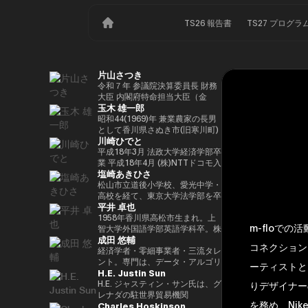
TS26 報告書
TS27 プログラ
片山さつき
令和７年 参議院決算委員長 財務
大臣 内閣府特命担当大臣（金
玉木 雄一郎
融） 租税特別措置・補助金見直
し担当 （高市内閣）
昭和44(1969)年 兼業農家の長男
として香川県さぬき市(旧寒川町)
川崎ひでと
に生まれる 昭和63(1988)年 高松
高校卒業 平成5(1993)年 東京大
平成18年3月 法政大学経済学部卒
学法学部卒業、同年大蔵省入省
業 平成18年4月 (株)NTTドコモ入
塩崎あきひさ
※1 平成9(1997)年 米国ハーバー
社 平成29年8月 衆議院議員川崎
ド大学大学院(ケネディースクー
二郎秘書 令和3年10月 第49回衆
松山市立道後小学校、愛光中学・
ル)修了 平成17(2005)年 財務省を
議院議員総選挙において初当選
高校を経て、東京大学法学部を卒
平井 卓也
退職し、第44回衆院選に立候
令和6年10月 第50回衆議院議員
業後、長島・大野・常松法律事務
補。70,177票を得るも惜敗 平成
総選挙において2期目の当選 令和
所のパートナー弁護士。 2021
1958年香川県高松市生まれ。上
m-floでの
21(2009)年 4年間の浪人生活を経
6年11月 総務大臣政務官（第二次
年、衆議院総選挙（愛媛1区）に
智大学外国語学部英語学科卒。株
成田 悠輔
て、第45回衆院選で109,863票を
石破内閣） 令和7年10月 デジタ
て初当選。元厚労大臣政務官。党
式会社電通、西日本放送代表取締
コネクションを
得て初当選 平成24(2012)年 第46
ル大臣政務官、内閣府大臣政務官
内では、副幹事長を経験した後、
役社長等を経て、2000年、第42
経済学者・零細事業者・三流タレ
回衆院選で79,153票を得て2期目
（第1次高市内閣） 令和8年2月
国会対策副委員長に就任。インテ
回衆議院選挙で初当選。以来、連
ント。専門は、データ・アルゴリ
ーティストと
H.E. Justin Sun
当選 平成26(2014)年 第47回衆院
デジタル大臣政務官、内閣府大臣
リジェンス戦略本部、科学技術イ
続10回当選。自民党経産・総務
ズム・ポエム・思想を組み合わせ
選で78,797票を得て3期目当選 平
政務官（第2次高市内閣）
ノベーション戦略本部、AI・
部会長、政務調査会副会長、内閣
たビジネスと公共政策の想像とデ
H.E. ジャスティン・サン氏は、グ
りデザイナーの
成28(2016)年 民進党代表選に出
Web3小委員会の各事務局長。
府（IT担当）大臣政務官、国土交
ザイン。多分野の学術誌・学会に
レナダの駐世界貿易機関
を務め、Nike、
Charles Hoskinson
馬。党幹事長代理を拝命 平成
通副大臣、内閣常任委員長等を歴
研究を発表、多くの企業や自治体
（WTO）大使および元常駐代表