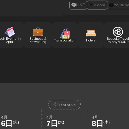
LINE
x.com
Youtub
ech Events in
Business &
Bespoke Travel
Transportation
Hotels
April
Networking
by anyBOUND
Tentative
4月
4月
4月
6日
7日
8日
(火)
(水)
(木)