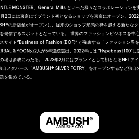
ENTLE MONSTER、General Mills といった様々なコラボレーショ
6年9月2日には東京にてブランド初となるショップを東京にオープン。202
USH®の新店舗がオープンし、従来のショップ形態の枠を超える新たな
を発信するスポットとなっている。 世界のファッションビジネスを中
サイト”Business of Fashion (BOF)” が発表する「ファッション
ERBAL & YOONの2人が5年連続選出、2022年には “Hypebeast100
の場は多岐にわたる。 2022年2月にはブランドとして初となるNFTア
自メタバース「AMBUSH® SILVER FCTRY」をオープンするなど独
題を集めている。
AMBUSH® CEO