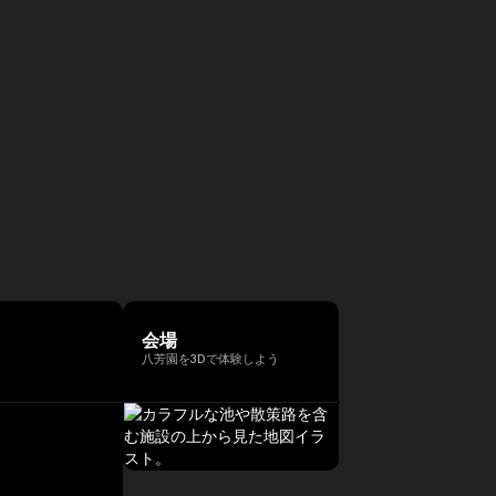
会場
八芳園を3Dで体験しよう