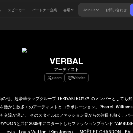
ム
スピーカー
パートナー企業
会場
Join us
お問い合わせ
VERBAL
アーティスト
x.com
Website
活動の他、超豪華ラップグループ TERIYAKI BOYZ® のメンバーとして
活かし数多くのアーティストとコラボレーション。Pharrell Willia
も交流が深い。 そのスタイルはファッション界からの注目も熱く、パ
YOONと共に2008年にスタートしたファッションブランド ”AMBUSH®
Levis、Louis Vuitton（Kim Jones）、MOËT ET CHANDON、BV