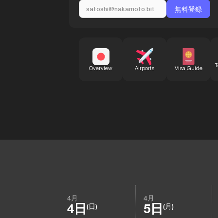
T
Overview
Airports
Visa Guide
4月
4月
4日
5日
(日)
(月)