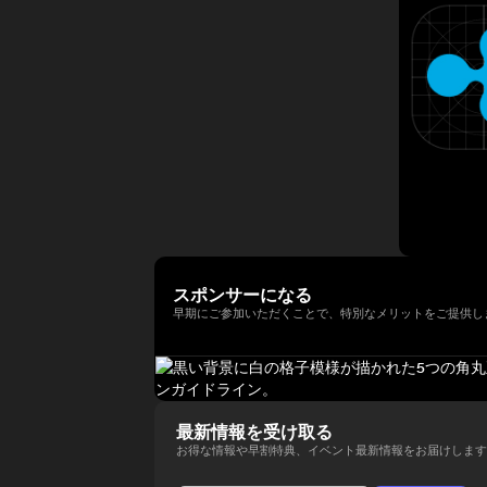
年以上にわたって経験してきまし
法人日本ブロックチェーン協会
ィ型ウォレットを次世代の金融イ
講演者紹介向けにさらに自然で洗
以降、同大学の名門 Newhouse
た。彼はテクノロジー業界でビジ
（JBA）代表理事を務める。 そ
ンフラとして進化させる役割を担
練された日本語版にも整えられま
School of Public
ネス戦略をリードする確かな実績
の他にも、ISO/TC307国内審議
い、その未来を形作っている。
す。
Communications のアドバイザ
を築いています。 Terence Ng
委員会Committee会員、防衛省
リーボードメンバーも務めてい
は、シンガポールの南洋理工大学
オピニオンリーダーなども務め、
る。 さらにターピンは、プエル
でビジネス学の学士号を取得しま
創業以来掲げるbitFlyerのミッシ
トリコにおけるビットコインおよ
した。彼は現在、シンガポールを
ョンである「ブロックチェーンで
び暗号資産コミュニティの先駆者
拠点としており、ブロックチェー
世界を簡単に。」の実現に向け、
とも見なされており、2016年初
ンとAI技術の熱心なファンです。
様々な場面でweb3業界の発展に
頭にはこの分野において初の投資
向け意欲的に活動中。
家向け優遇認定（Investor
Decree）を受けている。
スポンサーになる
早期にご参加いただくことで、特別なメリットをご提供し
最新情報を受け取る
お得な情報や早割特典、イベント最新情報をお届けします