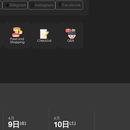
e
Telegram
Instagram
Facebook
Food and
Checklist
Q&A
Shopping
4月
4月
9日
10日
(金)
(土)