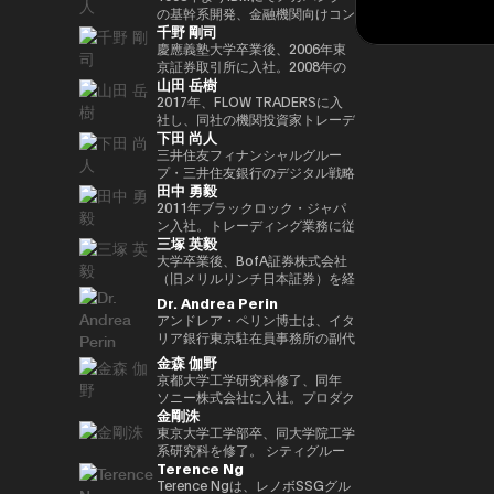
Outblazeを設立しました。2009
『２０３５ １０年後のニッポ
JPMorganのブロックチェーン部
あり、各サイクルの高値でビット
究科CARF招聘研究員。 訳書に
を中心にスタートアップ出資と事
の基幹系開発、金融機関向けコン
千野 剛司
年にはOutblazeのメッセージン
ン ホリエモンの未来予測大全』
門であるKinexysに所属し、JPM
コインを売却し、底値でより多く
『ビットコインとブロックチェー
業開発の責任者を担う。MUIP参
サル業務に従事。 Microsoftを経
グ事業をIBMに売却し、その後
など
CoinやTokenized Depositsなど
を買い戻すという投資仮説を掲げ
ン：暗号通貨を支える技術』
画以前は独立系VCのGlobal
てMUFGのイノベーション事業に
慶應義塾大学卒業後、2006年東
Outblazeを、デジタルエンター
のプロダクト推進を担当していま
ている。 ターピンは35年以上に
（NTT出版）、『マスタリン
Brainにて、国内外スタートアッ
参画しDXプロジェクトをリー
京証券取引所に入社。2008年の
山田 岳樹
テインメント分野のサービスや製
した。
わたり連続起業家および投資家と
グ・イーサリアム ―スマートコ
プ投資やCVCの運営に従事。そ
ド。 auフィナンシャルホールデ
金融危機以降、債務不履行管理プ
品を開発するプロジェクトや企業
して活躍してきた、極めて経験豊
ントラクトとDAppの構築』（オ
れ以前はソニーにて、技術投資や
ィングスにて執行役員チーフデジ
ロセスの改良プロジェクトに参画
2017年、FLOW TRADERSに入
を育成するインキュベーターへと
富なエグゼクティブであり、数多
ライリージャパン）など。共著に
JV設立等の新規事業プロジェク
タルオフィサー兼IT統括部長、
し、日本証券クリアリング機構に
社し、同社の機関投資家トレーデ
下田 尚人
転換しました。そのインキュベー
くの成功したイグジットを実現し
『Web3の未解決問題』（日経
トのファイナンス、またリテール
Microsoftで業務執行役員 金融イ
てOTCデリバティブ（クレジッ
ィング部門にて、シンガポールお
ト企業のひとつが、2014年に設
てきた。その実績を背景に、プエ
BP）、『Web3・暗号資産 13
エナジー事業のカテゴリー責任者
ノベーション本部長を務めた後、
ト・デフォルト・スワップおよび
よび香港支社を拠点にアジアの機
三井住友フィナンシャルグルー
立されたAnimoca Brandsです。
ルトリコを拠点とするファミリー
人の未来予測』（朝日新聞出
として、海外事業を運営。
現職。 一般社団法人
金利スワップ）の清算プロジェク
関投資家とのブロック取引を担
プ・三井住友銀行のデジタル戦略
田中 勇毅
2017年には、従来の教育システ
オフィス Transform Capital を
版）。
FINOVATORS設立。2021年より
トを主導するとともに、日本取引
当。ETFを中心に外国債券や暗号
部 部長。デジタルアセットに関
ムではあまり重視されてこなかっ
設立している。 また、ビットコ
日本ブロックチェーン協会理事就
所グループの清算決済分野の経営
資産を含む幅広いプロダクトにお
するSMBCグループの取り組みを
2011年ブラックロック・ジャパ
た発散的思考やデザイン思考など
インの初期投資家かつ思想的リー
任。同志社大卒、東大EMP第17
企画を担当。2016年より
いて機関投資家に流動性を提供す
取りまとめ。 2025年6月まで日
ン入社。トレーディング業務に従
三塚 英毅
のスキルを育む放課後型デジタル
ダー（thought leader）として
期修了。
PwCJapanのCEO Office（経営
る。また日本国内の証券会社、運
本銀行決済機構局参事役。決済機
事後、2024年3月よりブラックロ
ラボ、Dalton Learning Labを設
も知られ、Ethereum や Tether
企画）にて、リーダーシップチー
用会社、取引所・交換所、電子取
構局では、新しい技術を使った決
ック・グローバル・マーケッツ部
大学卒業後、BofA証券株式会社
立しました。また、テクノロジー
を含む主要ブロックチェーンプロ
ムの戦略的な議論をサポート。
引プラットフォームとのビジネス
済高度化プロジェクトの企画・推
長としてトレーディング、セキュ
（旧メリルリンチ日本証券）を経
における社会的意義のある課題を
ジェクトの初期マーケティングお
2018年7月、世界的な暗号資産取
開発を担当し、同社の日本関連の
進（Project Agora等）、AIの金
リティーズ・レンディング、キャ
て、BNPパリバ証券株式会社にて
Dr. Andrea Perin
研究するOutblazeのリサーチ部
よびアドバイザリーに関与した人
引所であるKrakenを運営する
ビジネス全般に携わる。 FLOW
融システムへの影響に関する国際
ッシュ・マネジメントを統括。ま
複数の役職を経た後、グローバル
アンドレア・ペリン博士は、イタ
門、ThinkBlazeの創設者でもあ
物である。こうした功績から、
Payward, Inc.（米国）に入社
TRADERSは東京証券取引所の
的検討等に従事。また、BIS決済
たデジタル戦略の分野においても
マーケッツ統括本部COOに就
リア銀行東京駐在員事務所の副代
ります。 2018年以降、Yat氏は
CNBC により「クリプト界のゴ
し、金融庁登録に貢献。2020年3
Best Market Makerとして毎年表
市場インフラ委員会（CPMI）、
日本にて従事。2025年1月よりグ
任。Web3企業の Animoca
表です。この職務において、日
金森 伽野
ゲーム業界におけるブロックチェ
ッドファーザー（the Godfather
月より同社日本代表就任。 2022
彰されるとともに、暗号資産等の
G7デジタル決済専門家グループ
ローバル・プロダクト・ソリュー
Brands 株式会社にて創業時より
本、韓国、台湾、オーストラリ
京都大学工学研究科修了、同年
ーンおよびNFT（非代替性トーク
of Crypto）」と称されている。
年7月Binance日本代表に就任。
デジタルアセットや海外の暗号資
（2023年共同議長）、金融安定
ション部を兼務し、同部内でトラ
COOとして参画した後、2024年
ア、ニュージーランドにおける経
ソニー株式会社に入社。プロダク
ン）の活用を早期から提唱してき
2013年には BitAngels を、2014
オックスフォード大学経営学修士
産ETFも積極的にマーケットメイ
委員会（FSB）イノベーションネ
ンジション・マネジメントを統
3月より現職。
済政策論議ならびにマクロ経済・
金剛洙
ト設計開発・商品企画・マーケテ
ました。これにより、ゲーマーは
年には BitAngels Fund 1 を共同
（MBA）修了。
クを行い、上場企業である同社は
ットワーク、BIS・中央銀行
括。
金融動向の分析を担当していま
ィング業務に従事。その後、ネッ
東京大学工学部卒、同大学院工学
ゲーム内資産やデータ、ひいては
設立。同ファンドは、イーサリア
伝統金融とデジタルアセット業界
CBDCグループなど、国際的な政
す。また、現地の金融・監督当
ト証券でフィンテック新規事業立
系研究科を修了。 シティグルー
価値そのものを真に所有できるよ
ムのクラウドセールにおいて、1
の懸け橋としての強みを持つ。
策協議体にも幅広く従事。 日本
局、機関投資家、ビジネスコミュ
Terence Ng
ち上げ、カスタマーエクスペリエ
プ証券株式会社に入社し、日本国
うになると考えられています。分
トークン30セントという価格で
銀行では、他に長崎支店長、香港
ニティとの対話を通じて、イタリ
ンス、CX戦略推進などを経験。
債・金利デリバティブのトレーデ
Terence Ngは、レノボSSGグル
散型アプリケーションとデジタル
100万ドルを投資したことで知ら
事務所長、金融機構局国際課長