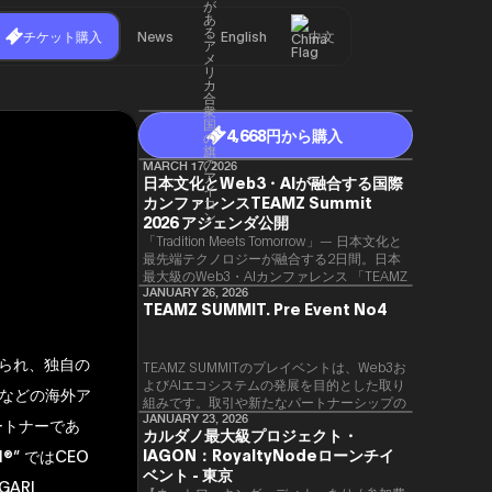
チケット購入
News
English
中文
4,668円から購入
MARCH 17, 2026
日本文化とWeb3・AIが融合する国際
カンファレンスTEAMZ Summit
2026 アジェンダ公開
「Tradition Meets Tomorrow」— 日本文化と
最先端テクノロジーが融合する2日間。日本
最大級のWeb3・AIカンファレンス 「TEAMZ
Summit 2026」 が、2026年4月7日・8日に
JANUARY 26, 2026
TEAMZ SUMMIT. Pre Event No4
東京・八芳園にて開催されます。今年のテー
マは 「Tradition Meets Tomorrow」。日本の
伝統文化と最先端のテクノロジーが融合す
も知られ、独自の
る、特別な2日間となります。このたび、公
TEAMZ SUMMITのプレイベントは、Web3お
式アジェンダが公開されました。（※登壇者
よびAIエコシステムの発展を目的とした取り
msなどの海外ア
のスケジュール等の都合により、開催までに
組みです。​取引や新たなパートナーシップの
内容が変更となる可能性があります。）
90％以上が対面で生まれることから、
JANUARY 23, 2026
ートナーであ
カルダノ最大級プロジェクト・
TEAMZでは本イベント前に定員制の交流会
IAGON：RoyaltyNodeローンチイ
” ではCEO
を開催し、リラックスした雰囲気の中で質の
高いネットワーキングを促進しています。
ベント - 東京
LGARI、