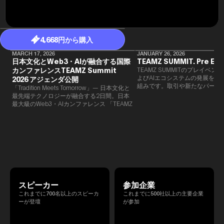
4,668円から購入
MARCH 17, 2026
JANUARY 26, 2026
日本文化とWeb3・AIが融合する国際
TEAMZ SUMMIT. Pre Eve
カンファレンスTEAMZ Summit
TEAMZ SUMMITのプレイベン
よびAIエコシステムの発展を目
2026 アジェンダ公開
組みです。​取引や新たなパート
「Tradition Meets Tomorrow」— 日本文化と
90％以上が対面で生まれること
最先端テクノロジーが融合する2日間。日本
TEAMZでは本イベント前に定
最大級のWeb3・AIカンファレンス 「TEAMZ
を開催し、リラックスした雰囲
Summit 2026」 が、2026年4月7日・8日に
高いネットワーキングを促進し
東京・八芳園にて開催されます。今年のテー
マは 「Tradition Meets Tomorrow」。日本の
伝統文化と最先端のテクノロジーが融合す
る、特別な2日間となります。このたび、公
式アジェンダが公開されました。（※登壇者
のスケジュール等の都合により、開催までに
内容が変更となる可能性があります。）
スピーカー
参加企業
これまでに700名以上のスピーカ
これまでに500社以上の主要企業
ーが登壇
が参加