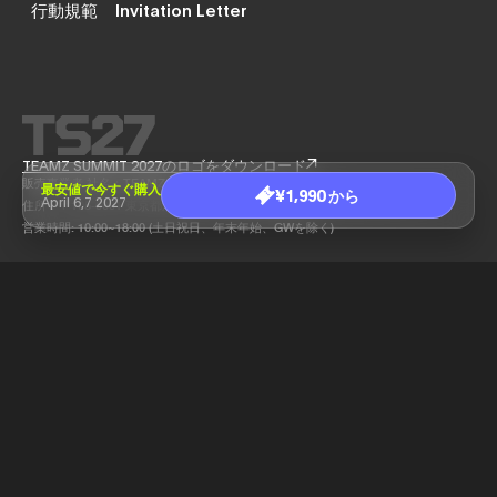
行動規範
Invitation Letter
TEAMZ SUMMIT 2027のロゴをダウンロード
販売事業者 社名：TEAMZ, Inc.
最安値で今すぐ購入
¥1,990 から
April 6,7 2027
住所：〒105-0001 東京都港区虎ノ門1-10-5 KDX虎ノ門一丁目ビル 11F
営業時間: 10:00~18:00 (土日祝日、年末年始、GWを除く)