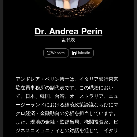
民主党設立
3(2021)
得て5期目当
院選で89
2025.05.
年8月 大蔵
Dr. Andrea Perin
月~199
課) 200
副代表
取引等監視委
月 国税庁 
月~200
Website
Linkedin
臣秘書専門官
財務省主
アンドレア・ペリン博士は、イタリア銀行東京
駐在員事務所の副代表です。この職務におい
て、日本、韓国、台湾、オーストラリア、ニュ
ージーランドにおける経済政策論議ならびにマ
クロ経済・金融動向の分析を担当しています。
また、現地の金融・監督当局、機関投資家、ビ
ジネスコミュニティとの対話を通じて、イタリ