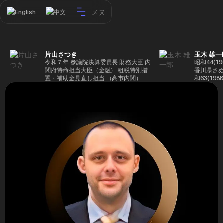
メヌ
English
中文
片山さつき
玉木 雄一
令和７年 参議院決算委員長 財務大臣 内
昭和44(1
閣府特命担当大臣（金融） 租税特別措
香川県さぬ
置・補助金見直し担当 （高市内閣）
和63(19
5(199
蔵省入省 ※
ード大学大
了 平成17
44回衆院
も惜敗 平成
活を経て、
得て初当選 
選で79,1
26(2014
得て3期目当
代表選に出
成29(201
を得て4期
区) 希望
党代表(11
主党共同代
(9月~) 