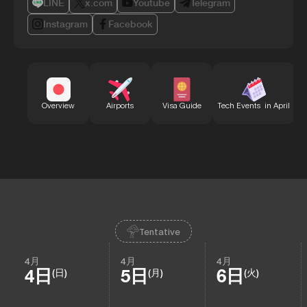
LINE
x.com
Youtube
Telegram
Instagram
Facebook
B
Overview
Airports
Visa Guide
Tech Events in April
Tentative
4月
4月
4月
4日
5日
6日
(日)
(月)
(火)