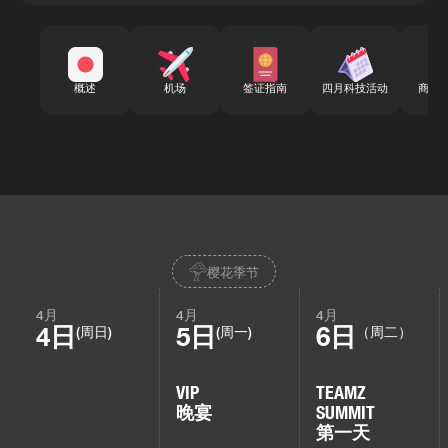
概述
机场
签证指南
四月科技活动
商务
樱花季节
4月
4月
4月
4日
5日
6日
(周日)
(周一)
（周二）
VIP
TEAMZ
晚宴
SUMMIT
第一天