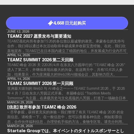
4,668 日元起购买
JUNE 12, 2026
TEAMZ 2027 愿景发布与重要通知
TEAMZ谨此向所有参加TS26的各位致以最诚挚的谢意。承蒙各位的支持与
合作，我们得以通过本次活动取得丰硕成果并收获宝贵经验。在此，我们欣
喜地宣布，TEAMZ已在日本国内建立了稳固的地位，并发展成为行业内不可
或缺的盛会。
APRIL 14, 2026
TEAMZ SUMMIT 2026 第二天回顾
TEAMZ 峰会 2026 天 22026/4/8 在东京八方园举行的 “TEAMZ 峰会 2026”
进入了第二天，并继续表现出极大的兴奋。在这两天中，共有10,625人参
加，结果显示，作为亚洲最大的Web3和AI领域会议，其影响力巨大。
APRIL 14, 2026
TEAMZ SUMMIT 2026 第一天回顾
亚洲最大级别的 Web3 与 AI 峰会之一——TEAMZ Summit 2026，于 2026
年 4 月 7 日在东京八芳园正式开幕。 本届峰会以 “Tradition Meets
Tomorrow” 为主题，在承载历史与文化底蕴的八芳园，打造了一场融合日本
传统精神与前沿科技创新的独特盛会。
MARCH 29, 2026
[信息] 致所有参加 TEAMZ 峰会 2026
~ 尽早参观，获得更充实的体验 ~ 我们整理了有关 TEAMZ 峰会 2026 的全
面信息。请检查一下。在一般信息中，您可以查看各种信息，例如彩票信
息，合作伙伴福利信息，办理登机手续的方法，食物专区等。请充分利用。
详情
MARCH 28, 2026
Startale Groupでは、本イベントのタイトルスポンサーとし