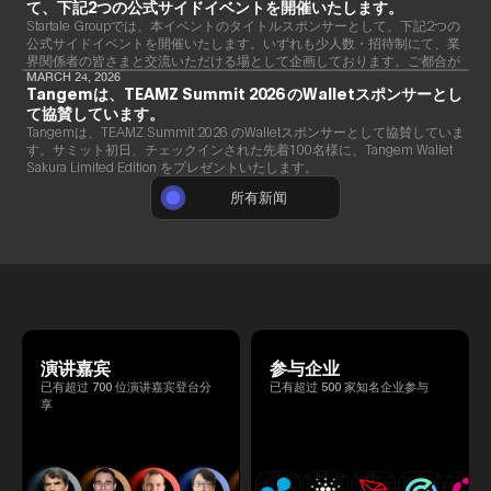
て、下記2つの公式サイドイベントを開催いたします。
Startale Groupでは、本イベントのタイトルスポンサーとして、下記2つの
公式サイドイベントを開催いたします。いずれも少人数・招待制にて、業
界関係者の皆さまと交流いただける場として企画しております。ご都合が
合いましたら、ぜひご参加ください。
MARCH 24, 2026
Tangemは、TEAMZ Summit 2026 のWalletスポンサーとし
て協賛しています。
Tangemは、TEAMZ Summit 2026 のWalletスポンサーとして協賛していま
す。サミット初日、チェックインされた先着100名様に、Tangem Wallet
Sakura Limited Edition をプレゼントいたします。
所有新闻
演讲嘉宾
参与企业
已有超过 700 位演讲嘉宾登台分
已有超过 500 家知名企业参与
享