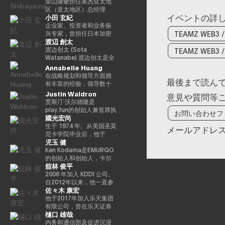
务和金融科技等领域的领
交易公司bitFlyer USA,
如DeFi合作伙伴关系、法
入bitFlyer有限公司后，他
柴山隆敏担任莱杰亚太地
中被选为 “年度青年企业
先驱，他参与了数十个著
先互联网公司的全球合作
Inc.的首席执行官和
定货币开/关通道、
曾担任首席财务官和公
区（亚太地区）总经理
家”，并被Cointelegraph
名互联网品牌的发展，首
イベントの詳
小田 玄紀
伙伴关系。它还促进了
bitFlyer EUROPE S.A.的董
MEV（最大提取价值）措
关，负责与金融监管相关
（亚太地区负责人）。它
评选为 “区块链行业值得关
先是The Motley Fool、
AR/VR的战略合作伙伴关
事长，从全球角度为加密
施和核心基础设施合作伙
的系统开发。自2022年以
监督为Web3行业和机构投
企业家、投资者和业务振
注的100位人物”。此外，
America Online
TEAMZ WEB3 
系。 Terence Ng 在索尼
资产（虚拟货币）交易所
伴关系，旨在为全球数百
来，他一直负责新业务，
资者提供数字资产安全解
兴专家，曾担任日本加密
Yat先生是一位接受过古典
Greenhouse和Earthlink
渡辺 創太
电子、惠普、Navteq 公司
行业的发展做出了贡献。
万用户提供更易于使用、
目前是集团首席采购官。
决方案的情况。到目前为
资产交易协会（JVCEA）
音乐正规培训的音乐家，
的推出。作为教育背景，
和诺基亚等领先科技品牌
目前，除了担任成立于
安全和可扩展的加密资
从2025年起担任
止，他作为分析师和投资
的代表董事（主席）、SBI
渡边创太 (Sota
TEAMZ WEB3
曾担任BAFTA（英国电影
她获得了纽约州立大学布
的营销、产品开发和业务
2019/5年的bitFlyer区块
产。Nick 正在用户体验和
Custodiem有限公司的董
者一直活跃在企业振兴和
Holdings的董事总经理和
Watanabe) 渡边创太是全
电视艺术学院）的顾问委
法罗分校的创意写作硕士
开发方面拥有 20 多年的经
链有限公司的代表董事
区块链技术的交叉点推动
事，他推动了国内加密资
不良投资领域超过17年。
Bitpoint Japan Co., Ltd
球 Web3 生态系统中的先
Annabelle Huang
员会成员和亚洲青年管弦
学位。他获得了雪城大学
验。他在技术行业的领先
外，他还担任日本区块链
创新，同时与产品、安
产ETF的形成项目等。
在摩根大通和高盛等投资
的代表董事。自2001年成
驱力量，也是日本最具影
乐团的董事会成员。如有
的两个学士学位，自2000
在战略规划和领导方面拥
最後まで読ん
业务战略方面有着良好的
协会（JBA）的代表董事、
全、工程和营销等各个部
银行开始职业生涯后，他
立自己的公司以来，我们
响力的科技企业家之一。
必要，可以准备更自然、
年以来，他还曾在同一所
有丰富的经验，领导数十
记录。 Terence Ng 拥有
一般注册协会日本元界顾
门密切合作。Nick 专注于
加入了美国对冲基金戴维
已经开展了各种业务。
作为 Startale Group 的创
更精致的日语版本来介绍
大学担任著名的纽豪斯公
亿美元的加密资产平台
Justin Waldron
意見や質問等
新加坡南洋理工大学的商
问、ISO/TC307全国审议
“将代码转化为现实世界的
森·肯普纳资本管理公司。
2016年，他创立了加密货
始人兼 CEO，渡边致力于
演讲者。
共传播学院的顾问委员会
贾斯汀·沃尔德隆是
业研究学士学位。他目前
委员会代表委员会成员和
价值”，正在将自托管钱包
之后，他与他人共同创立
币交易所Bitpoint并成为
构建去中心化互联网的基
成员。此外，Turpin被认
play.fun的创始人兼首席执
お問い合わせフ
居住在新加坡，是区块链
国防部意见领袖。 他们还
发展为下一代金融基础设
了总部位于新加坡的投资
其首席执行官。2019年，
础设施，其核心使命是“将
为是波多黎各比特币和加
國光宏尚
行官，该平台可以为每款
和人工智能技术的狂热粉
以专家身份参加了2018年
施方面发挥作用，并正在
基金3D Investment
他被世界经济论坛选为全
世界带入链上（bringing
密资产社区的先驱，并于
游戏提供即时的真实奖
生于 1974 年。从美国圣莫
メールアドレ
丝。
七国集团就业创新部长级
塑造其未来。
Partners。此外，在为数
球青年领袖。
the world onchain）”。
2016年初获得了该领域的
励。此外，除了作为
尼卡学院毕业后，他于
会议、2019年G20/V20虚
字资产提供抵押管理和托
渡边因领导日本最大的公
第一份投资者优惠认证
児玉 健
Playco的联合创始人兼总
2004 年加入 At Movie
拟资产服务提供商峰会以
管服务的Copper，他曾担
共区块链 Astar Network
（《投资者法令》）。
裁外，我们还投资于有前
Co., Ltd.同年，他就任导
Ken Kodama是EMURGO
及由内阁秘书处主办的公
任亚太地区收入经理（亚
而声名鹊起，该网络已成
途的日本初创企业，这些
演，负责制作电影和电视
的创始人和创始人，卡尔
私数据利用促进基本计划
太区收入主管），并领导
为日本 Web3 基础设施的
舘林 俊平
初创公司有望作为涩谷区
剧以及开展新业务。龟尾
达诺的联合创始人之一，
执行委员会等，并雄心勃
了公司在亚太地区的业务
基石。渡边职业生涯的一
政府发起的涩谷创业支持
株式会社成立于2007年，
也是世界领先的区块链平
2006 年加入 KDDI 公司。
勃地致力于web3行业的发
增长。
个重要里程碑是与索尼集
计划的顾问以及X&KSK的
担任总裁兼首席执行官一
台之一。凭借在加密货币
自2012年以来，他一直参
展。
团合作，通过 Sony Block
佐々木 康宏
合作伙伴。 他还以天使投
职。他于2021年从公司退
和区块链领域超过十年的
与风险支持计划
Solutions Labs 共同开发
资者的身份活跃，投资了
休，成为金融家有限公司
经验，他通过深厚的专业
KDDI_Labo、风险投资基
他于2017年加入乐天集团
了以太坊二层（Layer-2）
60多家公司，尤其以
的代表董事兼首席执行
知识和长期愿景考虑了该
金和KDDI开放创新基金，
有限公司，曾在乐天证券
区块链——Soneium。这
樋口 雄哉
Zynga的联合创始人而闻
官，该公司于2019年与
行业的发展。他的使命是
主要负责体育、娱乐、XR
株式会社担任IT部门经理
一举措将日本的区块链技
名。2021年，它被《商业
ThirdVerse有限公司共同
通过区块链技术重新定义
和Web3领域的投资和联
兼金融科技部副总经理，
内务和通信部及促进沉浸