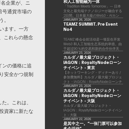
和人工智能融为一体
どの著名企業が、ニ
「Tradition Meets Tomorrow」— 日本
暗号通貨市場の
文化と最先端テクノロジーが融合する
2日間。日本最大級のWeb3・AIカン
う。
ファレンス 「TEAMZ Summit 2026」
JANUARY 26, 2026
TEAMZ SUMMIT. Pre Event
が、2026年4月7日・8日に東京・八
います。一方
No4
芳園にて開催されます。今年のテーマ
は 「Tradition Meets Tomorrow」。日
、これらの懸念
本の伝統文化と最先端のテクノロジー
TEAMZ 峰会会前活动是一项旨在开发
が融合する、特別な2日間となりま
Web3 和人工智能生态系统的举措。由
す。このたび、公式アジェンダが公開
于超过90％的交易和新的合作伙伴关
されました。（※登壇者のスケジュー
系是面对面形成的，因此TEAMZ将在
JANUARY 23, 2026
カルダノ最大級プロジェクト・
ル等の都合により、開催までに内容が
本次活动之前举行一次数量有限的交流
変更となる可能性があります。）
IAGON：RoyaltyNodeローン
会议，以在轻松的氛围中促进高质量的
インの価格に追
交流。
チイベント - 東京
【ネットワーキング・ディナーあり /
り安全かつ規制
参加費無料】カルダノ最大級プロジェ
クト・IAGON：RoyaltyNodeローンチ
イベント - 東京
JANUARY 23, 2026
カルダノ最大級プロジェクト・
IAGON：RoyaltyNodeローン
チイベント - 大阪
した。これは、
​カルダノ最大級プロジェクト・
投資家に新たな
IAGON：RoyaltyNodeローンチイベン
ト - 大阪
JANUARY 22, 2026
是其中之一。“一张门票可以参加
多个活动”