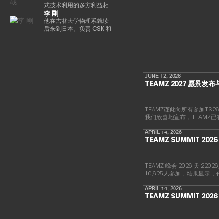
术定位在消费娱乐、人工
内幕》选为 “前100名种子
成立。他的书是《元界与
信任和价值的概念，加速
盟。自2025/4以来，他一
自2018/9以来一直担任该
式技术利用的多方利益相
智能和大众普及的交汇
李 剛
投资者” 之一。
网络3》（MDN 公司）。
实现下一代金融创新。Ken
直担任现任职务。
公司的现任职务。目前，
关者合作会议的一名成员
点。 在代币化数字资产和
总部设在新加坡，领导
正在推广各种措施，以帮
在大学毕业后在一家信用
他在吉林大学物理系就读
现实世界金融领域，渡边
EMURGO考虑发展全球金
助提高整个国内加密资产
卡公司找到了一份工作。
后来到日本。负责 CSK 和
主导了与 SBI Holdings 的
融价值链，并考虑加入专
行业的安全水平。毕业于
我在 2006 年转到了雅虎，
新日铁解决方案的思科网
战略合作伙伴关系，以推
注于技术和创新投资的风
东京工业大学研究生院。
在制定业务战略和负责媒
络的设计和建设。2009
进创新基础设施建设，其
险投资基金Taisu
体和广告领域的支付/银行
年，他创立了网星并担任
中包括完全合规的日元稳
Ventures的投资委员会。
服务方面积累了丰富的经
总裁兼首席执行官一职。
定币，以及针对代币化股
验。他被借调到日本网络
自成立以来，它一直专注
票和现实世界资产
银行（现为PayPay银
于国际通信网关业务，并
JUNE 12, 2026
（RWA）优化的区块链开
TEAMZ 2027 愿景发
行），启动了商业金融服
一直在利用支付x技术的力
发。
务，并从事企业管理和营
量进行市场创造和行为创
销业务。他还负责
新。
Megabank和雅虎之间的
TEAMZ谨此向所有参加T
数字营销子公司（JV）的
我们欣喜地宣布，TEAMZ
董事。之后，他在DeNA和
MobilityTechnologies（现
APRIL 14, 2026
为GO）从事MaaS业务，
TEAMZ SUMMIT 20
并参与了GO的发布阶段。
实施了多个项目负责人。
2021年加入NEC后，他负
TEAMZ 峰会 2026 天 
责新的数字服务业务，例
10,625人参加，结果显示
如web3、生物识别、元宇
宙和秘密计算。
APRIL 14, 2026
TEAMZ SUMMIT 20