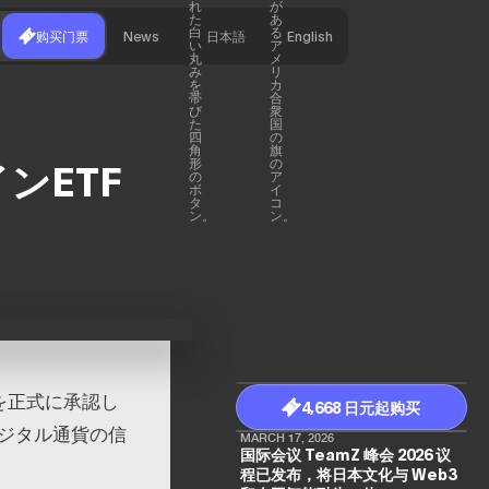
购买门票
News
日本語
English
ンETF
を正式に承認し
4,668 日元起购买
ジタル通貨の信
MARCH 17, 2026
国际会议 TeamZ 峰会 2026 议
程已发布，将日本文化与 Web3