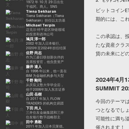
3. ビットコインET
希望党正式批准），并竞
特殊任务（科学和技术/知
る』、番組「成田悠輔と
“30岁以下30人（消费技术
席执行官的身份领导卡尔
做，我们的目标是实现一
教授，2025年日本国际博
导每项使命的整合和执
1972 年 10 月 29 日出生
选希望党联合代表选举。
识产权战略/酷日本战略/太
愛すべき非生産性の世
部门）”。 2025/8 年，我
达诺的技术开发。
个更公平的数字框架，这
览会（大阪/关西世博会）
行，并实现快速价值创
于福冈。商人。SNS
ビットコインE
Tiena Sekharan
希望党代表（11月-）平成
空政策）的部长。负责数
界」「夜明け前の
登上了 “蓝色起源 NS-34”
将有助于建立新的资产类
主题项目制作人。写真集
造，以使用卡尔达诺实现
Media & Consulting Co.,
30年（2018年）全国民主
字改革的部长在Reiwa 2的
PLAYERS」「成田悠輔の
任务，并作为世界上第
别、边玩边赚的经济和开
《渴望弥撒（2019年阿曼
包容性和公平的增长。在
Ltd. 的创始人目前，他们
Tiena Sekharan（Tiena
期的には、こ
党联合代表（5月至9月）
须贺内阁中就职。第一任
聞かれちゃいけない話」
712 位宇航员前往太空。
放的元宇宙。Yat 于 1990
那）》和NFT作品《波浪
加入基金会之前，他在瑞
活跃于火箭开发、应用生
Sekharan）担任以太坊基
Michael Terpin
全国民主党代表（9月〜）
数字事务部长在Reiwa 3就
「walk」「書く気がおき
他的兴趣涵盖科技、投
年在德国雅达利开始了他
的再数字化（2021年基金
士和斯堪的纳维亚国家工
产以及作为预防医学促进
金会亚太地区（APAC）地
新国民民主党通过令和
职。现任自民党公共关系
ない」など。
资、艺术、慈善、游戏和
的职业生涯。1995年，他
会）》等获得了2016年
作了17年以上，在专业服
协会对人们进行预防医学
区机构负责人，并通过促
迈克尔·特平是区块链领域
2（2020）支部党成立并
部主任兼数字社会促进部
太空探索。
移居香港，创立了香港
PrixarElectronica荣誉
务和金融行业工作，专注
教育等各个领域。会员制
进企业领域的采用来领导
的投资和咨询公司
この承認は、
鳩貝 淳一郎
成为代表（9月）（9
经理。
Cybercity/Freenation，
奖、欧盟的StartsPrize和
于资本市场、数字资产管
在线沙龙 “堀江隆文创新大
以太坊生态系统的发展。
Transform Ventures的创
月），在令和3（2021）
这是亚洲第一个免费网页
2019年SXSWCreative
理、私人银行和交易基础
学（HIU）” 正在开发各种
他的职业生涯始于传统金
始人兼首席执行官，同时
2002 年加入日本银行。
たな資産クラス
第49届众议院选举的第49
和免费电子邮件服务提供
ExperienceArrowardsCreative
设施。
项目，拥有近700名会员。
融行业，曾担任雷曼兄
也是Supercycle Genesis
2020年至2024年担任结算
佐野 尚志
貨の未来にど
届众议院选举中获得
商。1998 年，他创立了
ExperienceArrowards。
http://salon.horiemon.com
弟、法国巴黎银行和摩根
Partners, LP的首席执行官
和结算管理局金融科技小
94,530张选票，当选为众
Outblaze，该公司被公认
《阿波罗》杂志40岁以下
这本书《如果你花钱，就
大通等重要职位。在加入
兼首席投资官（CIO）。该
组负责人。2024-2025
作为三菱日联创新伙伴的
议员到目前为止，第 5 学
为多语言白标网络服务的
40位艺术与科技，亚洲数
用它来保护自己的身
以太坊基金会之前，我属
基金是世界上第一个专门
年，金融科技中心副主任
首席投资官，他负责资产
藤井 達人
期 2025.05.01。8月财政
先驱。Outblaze的消息业
字艺术奖卓越奖，以及日
体》。“CHATGPT 与 “没
于摩根大通的区块链部门
研究比特币的算法加密资
兼数字货币验证组负责
管理规模为800亿日元的基
部（现为财务部）在职
务于2009年被出售给了
本媒体艺术节艺术部评审
有未来工作的人”、“2035
KineXYS，负责推广摩根
产对冲基金，它建立了一
人。他从 2025/7 年起被借
金中的创业投资和业务发
自 1998 年以来，他一直在
1997/7至1999/6借调至外
IBM，然后Outblaze转变
委员会推荐的许多作品。
年日本堀右卫门在 10 年后
大通硬币和代币化存款等
个投资假设，即比特币每
调，目前担任现任职务。
展，主要是在日本、美国
IBM 为金融机构参与大型
2024年4月
千野 剛司
务省（中东第一司）
为孵化器，旨在促进在数
对未来的完整预测” 等
产品。
个周期都以高价出售，并
自2025/4以来，他一直是
和亚洲。在加入MUIP之
银行核心系统开发和咨询
20007/2001/6 金融厅证
字娱乐领域开发服务和产
以最低价格回购更多比特
东京大学经济学研究生院
前，他曾在独立风险投资
服务。在微软工作后，他
从庆应义塾大学毕业后，
SUMMIT 2
券交易监督委员会 2001/7
品的项目和公司。
币。Turpin是一位经验丰
CARF的受邀研究员。翻译
公司Global Brain参与国
参与了三菱日联金融集团
他于2006年加入东京证券
山田 岳樹
至 2002/6 国税厅大阪国税
Animoca Brands就是这
富的高管，作为连续创业
内容包括 “比特币和区块
内和国际创业投资和CVC
的创新业务并领导了DX项
交易所。2008年金融危机
局总务科科长 2002/7 至
样一家孵化公司，它成立
者和投资者活跃了超过35
链：支持加密货币的技术”
管理。在此之前，他在索
目。在AU Financial
后，他参与了债务违约管
自 2017 年加入 FLOW
今回のテーマは
2005/6（负责特别任务的
于2014年。2017 年，我
年，并成功退出多次。基
（NTT Publishing）和
尼担任品类经理，经营海
Holdings担任执行官、首
理流程改进项目，领导了
TRADERS 的机构交易团
下田 尚人
部长官专家）2005/7 至
们建立了道尔顿学习实验
于这一往绩，成立了位于
“掌握以太坊——构建智能
外业务，负责为技术投资
席数字官和IT总经理以及
日本证券清算组织的场外
队以来，Takeki 一直为机
つとなるでし
2005/8 财政部首席审计局
室，这是一个课后数字实
波多黎各的家族办公室
合约和去中心化应用程序”
和合资设立以及零售能源
微软的业务执行官兼金融
衍生品（信用违约互换和
构投资者提供流动性服
三井住友金融集团和三井
验室，旨在培养发散思维
Transform Capital。他也
（O'Reilly Japan）。合著
业务等新业务项目提供资
创新部门经理之后，他目
利率互换）结算项目，并
务，通过大宗交易覆盖包
住友银行数字战略部主
可能性に満ち溢
田中 勇毅
和设计思维等技能，而这
被称为比特币的早期投资
了《Web3的未解决问题》
金。
前担任现任职务。通用公
负责日本交易所集团清算
括 ETF、国际债券及数字
任。总结SMBC集团在数
催されます！
些技能在传统教育体系中
者和思想领袖（思想领
（日经英国石油公司）和
司协会 FINOVATORS 成
结算领域的业务规划。自
资产在内的多种资产类
字资产方面的工作。日本
2011 年加入日本贝莱德。