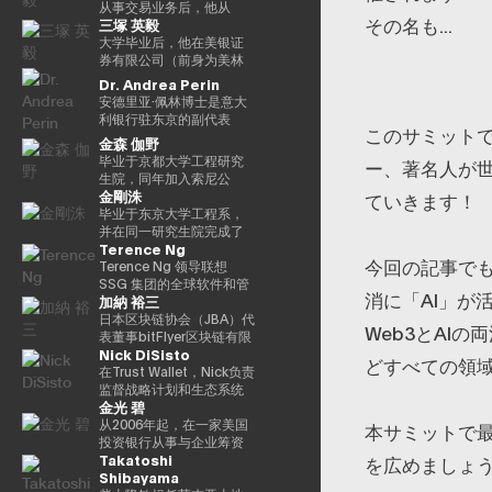
并不受到重视。他还是
袖），他参与了包括以太
《13人对Web3加密资产
立。2021年被任命为日本
2016年以来，我一直在
别，工作地点涵盖新加坡
银行结算与结算服务局顾
从事交易业务后，他从
その名も...
三塚 英毅
ThinkBlaze的创始人，
坊和泰达币在内的重大区
的未来预测》（朝日新闻
区块链协会理事。毕业于
PWCJapan首席执行官办
及香港。 他同时负责日本
问，任期至2025/6。结算
2024/3年起担任贝莱德全
ThinkBlaze是Outblaze的
块链项目的初始营销和咨
出版社）。
同志社大学，在东京大学
公室（企业规划）支持领
业务的整体发展，与日本
与结算管理局利用新技术
球市场经理，负责监督交
大学毕业后，他在美银证
研究部门，负责研究技术
询。由于这些成就，它被
完成了第17次EMP。
导团队的战略讨论。
国内的机构投资者、ETF
（Project Agora等）参与
易、证券借贷和现金管
券有限公司（前身为美林
中具有社会意义的问题。
CNBC称为 “加密教父（加
2018/7年，他加入了运营
发行方、交易平台、证券
规划和推广先进的结算项
理。他还曾在日本的数字
证券日本证券）工作，在
Dr. Andrea Perin
自2018年以来，Yat一直是
密教父）”。BitAngels 于
全球加密资产交易所
交易所以及加密资产交易
目，以及关于人工智能对
战略领域工作。自 2025 年
法国巴黎银行证券有限公
安德里亚·佩林博士是意大
游戏行业使用区块链和
2013 年共同创立，
Kraken的Payward, Inc.
所保持密切合作。 FLOW
金融系统的影响的国际研
1 月起，他还担任全球产品
司担任多个职位后，他成
利银行驻东京的副代表
NFT（不可替代代币）的
BitAngels Fund 1 于
（美国），并为金融服务
TRADERS 已连续多年获
究。他还参与了各种国际
解决方案部，负责监督同
为全球市场管理部的首席
このサミットで
处。在这个职位上，我负
金森 伽野
早期支持者。人们认为，
2014 年共同创立。该基金
局的注册做出了贡献。从
得东京证券交易所颁发的
政策讨论机构，例如国际
一部门的过渡管理。
运营官。在Web3公司
责日本、韩国、台湾、澳
毕业于京都大学工程研究
ー、著名人が
这将使游戏玩家能够真正
以以太坊众筹中以每枚代
2020/3年起，他就任公司
“最佳做市商”奖项。作为一
清算银行结算市场基础设
Animoca Brands Co.,
大利亚和新西兰的经济政
生院，同年加入索尼公
拥有游戏中的资产和数
币30美分的价格投资100
在日本的代表。2022/7
家上市公司，FLOW
施委员会（CPMI）、七国
Ltd.成立时担任首席运营官
策讨论和宏观经济和金融
金剛洙
司。从事产品设计开发、
ていきます！
据，进而拥有价值本身。
万美元而闻名。图尔平也
年，他就任币安驻日本代
TRADERS 亦积极参与包
集团数字支付专家组
后，他自2024/3年以来一
趋势的分析。我们还努力
产品策划和营销工作。之
毕业于东京大学工程系，
Yat 对去中心化应用程序和
是2015年开发了 “比特币
表。完成了牛津大学工商
括现货加密资产及加密资
（2023年联席主席）、金
直担任现任职务。
通过与当地金融和监管机
后，我以互联网证券和经
并在同一研究生院完成了
数字资产的潜力有了清晰
四季模型（比特币的四
管理硕士（MBA）学位。
产 ETF 在内的数字资产流
融稳定委员会（FSB）创
构、机构投资者和商界的
Terence Ng
验丰富的客户体验、CX策
工程学研究生院的课程。
的认识，很快带领
季）” 的人，他于2024年
动性提供，致力于连接传
新网络和BIS/中央银行
对话，增进对意大利经济
今回の記事で
略推广等方式推出了一项
加入花旗证券有限公司，
Terence Ng 领导联想
Animoca Brands 在区块
由天马出版社出版的《比
统金融与数字资产行业。
CBDC小组。在日本银
的理解，进一步加强两国
新的金融科技业务。于
从事日本政府债券和利率
SSG 集团的全球软件和管
链、游戏、NFT 和开放的
特币超级周期》一书获得
行，他还先后担任过长崎
之间的经济和金融关系。
消に「AI」が
加納 裕三
2022年加入索尼银行，目
衍生品的交易业务。之
理服务业务。他负责推动
元宇宙中占据了领导地
了高度赞誉，并因准确预
分行经理、香港办事处经
他在中央银行、银行监管
前正在以索尼银行DX业务
后，他加入了松尾实验室
战略性微软云解决方案提
日本区块链协会（JBA）代
位。Animoca Brands已
测2024/11年初比特币的
理、金融机构局国际科科
Web3とAI
机构以及包括欧洲中央银
规划经理的身份推广与
株式会社，一直负责机器
供商 (CSP) 计划，并与微
表董事bitFlyer区块链有限
经开发了多个以NFT为中
历史高点更新而受到关
长（负责巴塞尔监管）、
行（ECB）和欧洲投资银
Nick DiSisto
Web3相关的新业务规划。
学习项目的规划、PoC 和
软合作推进整体相关服务
公司代表董事高盛证券有
心的子公司和产品组，还
注。在进入数字资产领域
国际局规划师等职务。在
どすべての領
行（EIB）在内的国际金融
开发。他于2022年就任公
解决方案。他在安全、软
限公司等，他在2014/1年
在Trust Wallet，Nick负责
投资了540多家区块链相关
之前，他创立了Market
财务省，他作为国际组织
机构拥有超过15年的经
司董事，还成立了一个专
件、云和人工智能生态系
共同创立了bitFlyer有限公
监督战略计划和生态系统
公司，以建立世界上最大
Wire（现为
司的规划官负责国际金融
验，在金融监管、治理和
金光 碧
门研究生成式人工智能的
统领域领导全球市场的重
司。 自bitFlyer成立以来，
合作伙伴关系，这些举措
的区块链投资组合之一。
GlobeNewsWire）。该公
（FATF、FSB等）。毕业
合规方面拥有深厚的专业
新风险投资基金。
要战略合作伙伴关系和销
它一直在努力就国内法律
和生态系统合作伙伴关系
从2006年起，在一家美国
本サミットで
迄今为止，Yat先生获得了
司目前是阿波罗环球管理
于一桥大学法学院。我在
知识。我获得了罗马托尔
售。 自2011年加入联想以
的修订提出建议，制定自
对该平台的增长和用户体
投资银行从事与企业筹资
许多荣誉，并被世界经济
旗下的一个业务部门，规
哈佛大学攻读了计算机科
维加塔大学关于健全监管
Takatoshi
来，Terence Ng领导了联
我监管规则等，并先后担
验至关重要。 他的努力涵
和并购相关的衍生结构设
を広めましょ
论坛选为 “明日全球领袖”
模约为5亿美元。此外，作
学专业 AI。
和监管机构制裁权限的法
Shibayama
想与安全、娱乐、电子商
任加密资产（虚拟货币）
盖了广泛的重要领域，例
计工作达10年。2016年加
之一，在DHL/SCMP大奖
为消费互联网早期营销的
学博士学位。