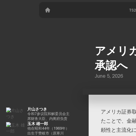
TS
アメリカ
承認へ
June 5, 2026
片山さつき
アメリカ証券取
令和7参议院和解委员会主
席财务大臣、内阁府负责
たことで、金
玉木 雄一郎
特别任务（财政）税收特
别措施和补贴审查的部长
他在昭和44年（1969年）
頼性と主流化
（高志内阁）
出生于赞岐市（原寒川