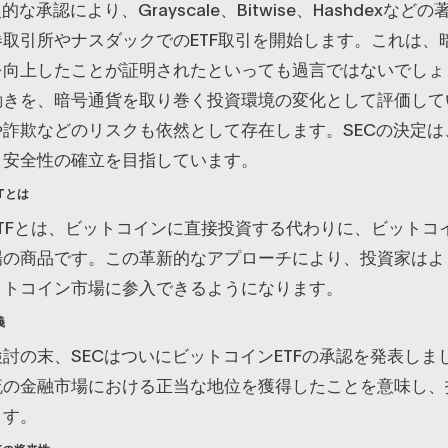
的な承認により、Grayscale、Bitwise、Hashdexな
取引所やナスダックでのETF取引を開始します。これは、
を向上したことが証明されたといっても過言ではないでしょ
動きを、暗号通貨を取り巻く投資環境の変化として評価して
詐欺などのリスクも依然として存在します。SECの決定は
と安全性の確立を目指しています。
Tとは
TFとは、ビットコインに直接投資する代わりに、ビットコ
場の商品です。この革新的なアプローチにより、投資家はよ
ットコイン市場に参入できるようになります。
義
討の末、SECはついにビットコインETFの承認を発表しま
流の金融市場における正当な地位を獲得したことを意味し、
ます。