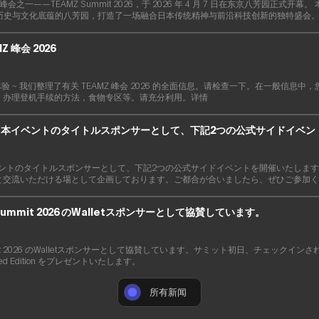
峰会之一——TEAMZ Summit 2026，于 2026 年 4 月 7 日在东京八芳园正式开幕。 本届峰会
，在承载历史与文化底蕴的八芳园，打造了一场融合日本传统精神与前沿科技创新的独特盛会
Z 峰会 2026
验 ~ 我们整理了有关 TEAMZ 峰会 2026 的全面信息。请检查一下。在一般信息
，办理登机手续的方法，食物专区等。请充分利用。详情
upでは、本イベントのタイトルスポンサーとして、下記2つの公式サイドイベ
では、本イベントのタイトルスポンサーとして、下記2つの公式サイドイベントを開催いたし
と交流いただける場として企画しております。ご都合が合いましたら、ぜひご参加く
Summit 2026 のWalletスポンサーとして協賛しています。
ummit 2026 のWalletスポンサーとして協賛しています。サミット初日、チェックイン
Limited Edition をプレゼントいたします。
所有新闻