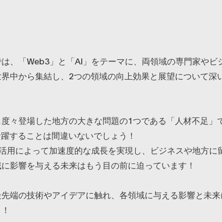
は、「Web3」と「AI」をテーマに、両領域の専門家やビ
世界中から集結し、2つの領域の向上効果と展望について深
も度々登場した地方の大きな問題の1つである「人材不足」
活躍することは間違いないでしょう！
の両活用によって加速度的な成長を実現し、ビジネスや地方に
域に影響を与える未来はもう目の前に迫っています！
最先端の技術やアイデアに触れ、各領域に与える影響と未来
う！