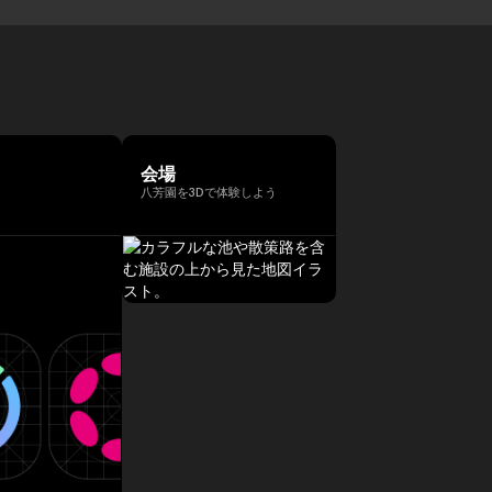
会場
八芳園を3Dで体験しよう