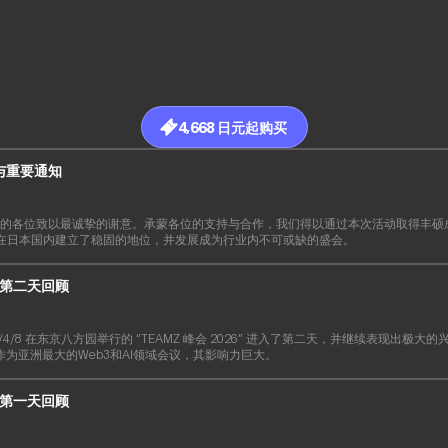
4,668 日元起购买
布与重要通知
S26的各位致以最诚挚的谢意。承蒙各位的支持与合作，我们得以通过本次活动取得丰
已在日本国内建立了稳固的地位，并发展成为行业内不可或缺的盛会。
26 第二天回顾
22026/4/8 在东京八方园举行的 “TEAMZ 峰会 2026” 进入了第二天，并继续表现出
，作为亚洲最大的Web3和AI领域会议，其影响力巨大。
26 第一天回顾