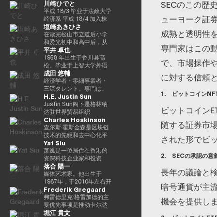
川崎ひでと
SECのこの歴史
町），是兼职农民的长
子，他于昭和63（1988）
平成 18/3 毕业于法政大学
ューヨーク証券
毕业于高松高中，平成5年
经济系 平成 18/4 加入株
塩崎あきひさ
（1993年）毕业于东京大
式会社NTT DOCOMO 平
成熟と透明性
学法学院，同年加入财政
成 29/8 众议院议员川崎二
在读完松山市立道后小学
部 ※1 平成9年（1997
郎秘书 玲和 3/10 在第 49
和爱光初中和高中后，从
専門家はこの
平井 卓也
年），在平成完成哈佛大
届众议院大选中首次当选
东京大学法学院毕业后，
学研究生院（肯尼迪学
玲和 6/10 在第50届众议院
他是长岛/小野/常松律师事
1958 年出生于香川县高
で、市場操作や
院）Isei 17（2005），正
大选中连任 玲和 6/11 内
务所的合伙人律师。2021
松。毕业于上智大学外语
成田 悠輔
在竞选第 44 届众议院选
务通信国会副大臣（第二
年，他在众议院大选（爱
系英语系。在担任电通株
に対する信頼
举。在获得70,177张选票
届石原内阁） Reiwa 7/10
媛县第一区）中首次当
式会社、西日本广播公司
経済学者・零細事業者・
但以浪人身份失败了4年之
数字部长议会副部长、内
选。前国会卫生、劳工和
等公司的总裁兼代表董事
三流タレント。専門は、
1. ビットコインNF
H.E. Justin Sun
后，他在第45届众议院选
阁府议会副部长（第一届
福利部副部长。在党内，
后，他在2000年的第42届
データ・アルゴリズム・
举中获得了109,863张选
高中内阁） 玲和 8/2 数字
在经历过副秘书长的经历
众议院选举中首次当选。
ポエム・思想を組み合わ
Justin Sun阁下是格林纳
ビットコインE
票，在平成24（2012）第
部长议会副部长、内阁府
后，他成为国会对策委员
从那时起，他已经连续10
せたビジネスと公共政策
达驻世界贸易组织
Charles Hoskinson
46届众议院选举中获得
议会副部长（第二届高中
会副主席。情报战略部、
次当选。他先后担任过自
の想像とデザイン。多分
（WTO）大使和前常驻代
随する証券市
79,153张选票，赢得第二
内阁）
科学、技术和创新战略部
民党经济、工业和总务部
野の学術誌・学会に研究
表，世界领先的区块链和
查尔斯·霍斯金森是区块链
个任期，在平成
以及AI/Web3小组委员会
主席、政治事务研究委员
を発表、多くの企業や自
DAOTRON的创始人，以
技术的先驱和去中心化平
された形でビ
Yat Siu
26（2014）第47届众议院
的秘书负责人。
会副主席、内阁府（负责
治体と共同事業を行う。
及全球最大的加密货币交
台 “卡尔达诺（卡尔达
选举中获得78,797张选
信息技术）大臣、国土、
報道・討論・お笑い・ア
易所之一HTX的顾问。 他
诺）” 的创始人。他最初是
萧逸是一位居住在香港的
2. SECの承認の意
票，并在平成28（2016）
基础设施、运输和旅游、
ート・ファッションなど
也被称为阿里巴巴创始人
以太坊的联合创始人之
资深科技企业家和投资
落合 陽一
民主党竞选第三个任期进
内阁常务委员会主席等职
多様な動画や雑誌の企画
马云培育的人，成为
一，在数学逻辑和密码学
者，是Animoca Brands
長年の議論と検
步党代表选举。他被任命
务，并以自民党信息技术
や出演にも関わる。著書
2025/4 年全球数字资产行
方面有着深厚的背景。卡
的联合创始人兼执行主
媒体艺术家。他出生于
为该党代理秘书长，在平
战略和特别任务委员会主
『22世紀の資本主義：や
业最著名和最有影响力的
尔达诺的特点是在学术研
席。Animoca Brands是
1987年，于2010年左右开
暗号通貨が主
Frederik Gregaard
成29年（2017年）的第48
席的身份领导自民党的信
がてお金は絶滅する』
人物之一，登上了《福布
究和同行评审的基础上开
区块链和游戏领域的全球
始以艺术家身份工作。她
届众议院选举中获得
息技术政策。平成30/10年
『22世紀の民主主義：選
斯》杂志的封面。 此外，
发的，旨在促进金融普惠
领导者，其使命是为全球
的作品以物化、转型和对
弗雷德里克·格雷加德的主
機会を提供し
82,345张选票，并当选第
第四届安倍改组内阁中任
挙はアルゴリズムにな
它在国际上获得了高度赞
和智能合约。目前，他以
游戏玩家和互联网用户提
边界地区群众的钦佩为主
要优先事项是推动卡尔达
堀江 貴文
四任期（由香川县第二区
命了信息技术大臣和负责
り、政治家はネコにな
誉，例如多次入选福布斯
输入输出全球（IOG）首
供数字产权。通过这样
题。筑波大学/东京大学副
诺基金会的实施战略，领