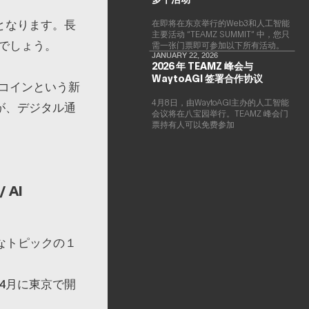
となります。長
在即将在东京举行的Web3和人工智能
主要活动 “TEAMZ SUMMIT” 中，您只
でしょう。
需一张门票即可参加以下所有活动。
JANUARY 22, 2026
2026 年 TEAMZ 峰会与
WaytoAGI 签署合作协议
コインという新
4月8日，由WaytoAGI主办的人工智能
が、デジタル通
会议将在八宝园举行。TEAMZ 峰会门
票持有人可以免费参加
 AI
なトピックの１
年4月に東京で開