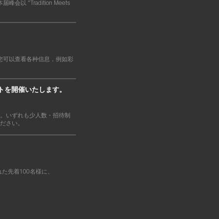
以 “Tradition Meets
。
中，您可以查看各种信息，例如彩
ントを開催いたします。
ます。いずれも少人数・招待制
ださい。
された先着100名様に、