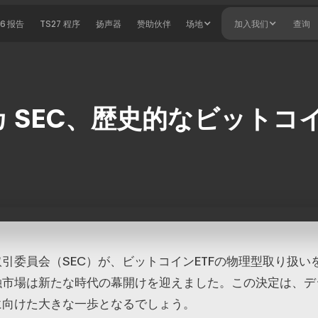
26 报告
TS27 程序
扬声器
赞助伙伴
场地
加入我们
查询
 SEC、歴史的なビットコイ
引委員会（SEC）が、ビットコインETFの物理型取り扱い
融市場は新たな時代の幕開けを迎えました。この決定は、デ
に向けた大きな一歩となるでしょう。