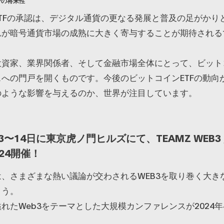
Fの将来性
TFの承認は、デジタル通貨の更なる発展と普及の足がかり
れが暗号通貨市場の成熟に大きく寄与することが期待される
投資家、業界関係者、そして金融市場全体にとって、ビット
への門戸を開くものです。今後のビットコインETFの動向
のような影響を与えるのか、世界が注目しています。
13〜14日に東京虎ノ門ヒルズにて、TEAMZ WEB3 /
024開催！
、さまざまな熱い議論が交わされるWEB3を取り巻く大き
ょう。
れたWeb3をテーマとした大規模カンファレンスが2024