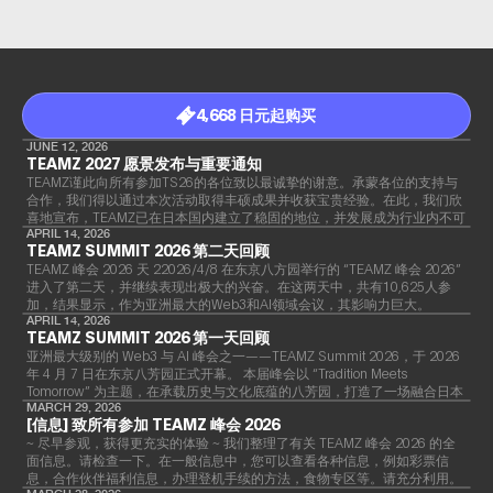
4,668 日元起购买
JUNE 12, 2026
TEAMZ 2027 愿景发布与重要通知
TEAMZ谨此向所有参加TS26的各位致以最诚挚的谢意。承蒙各位的支持与
合作，我们得以通过本次活动取得丰硕成果并收获宝贵经验。在此，我们欣
喜地宣布，TEAMZ已在日本国内建立了稳固的地位，并发展成为行业内不可
或缺的盛会。
APRIL 14, 2026
TEAMZ SUMMIT 2026 第二天回顾
TEAMZ 峰会 2026 天 22026/4/8 在东京八方园举行的 “TEAMZ 峰会 2026”
进入了第二天，并继续表现出极大的兴奋。在这两天中，共有10,625人参
加，结果显示，作为亚洲最大的Web3和AI领域会议，其影响力巨大。
APRIL 14, 2026
TEAMZ SUMMIT 2026 第一天回顾
亚洲最大级别的 Web3 与 AI 峰会之一——TEAMZ Summit 2026，于 2026
年 4 月 7 日在东京八芳园正式开幕。 本届峰会以 “Tradition Meets
Tomorrow” 为主题，在承载历史与文化底蕴的八芳园，打造了一场融合日本
传统精神与前沿科技创新的独特盛会。
MARCH 29, 2026
[信息] 致所有参加 TEAMZ 峰会 2026
~ 尽早参观，获得更充实的体验 ~ 我们整理了有关 TEAMZ 峰会 2026 的全
面信息。请检查一下。在一般信息中，您可以查看各种信息，例如彩票信
息，合作伙伴福利信息，办理登机手续的方法，食物专区等。请充分利用。