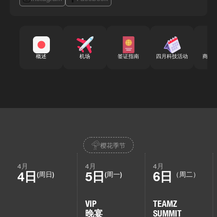
概述
机场
签证指南
四月科技活动
商务
樱花季节
4月
4月
4月
4日
5日
6日
(周日)
(周一)
（周二）
VIP
TEAMZ
晚宴
SUMMIT