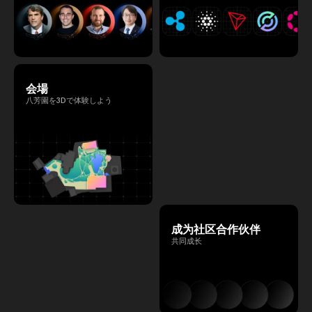
会場
八芳園を3Dで体験しよう
成为社区合作伙伴
共同成长