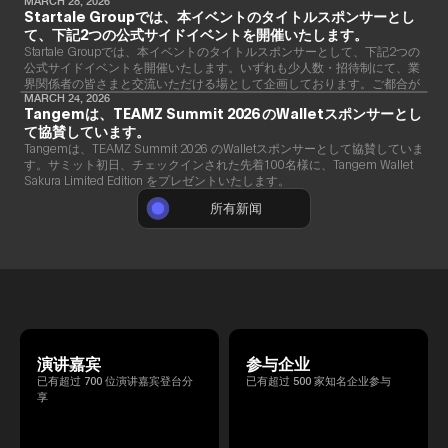
详情
MARCH 28, 2026
Startale Groupでは、本イベントのタイトルスポンサーとし
て、下記2つの公式サイドイベントを開催いたします。
Startale Groupでは、本イベントのタイトルスポンサーとして、下記2つの
公式サイドイベントを開催いたします。いずれも少人数・招待制にて、業
界関係者の皆さまと交流いただける場として企画しております。ご都合が
合いましたら、ぜひご参加ください。
MARCH 24, 2026
Tangemは、TEAMZ Summit 2026 のWalletスポンサーとし
て協賛しています。
Tangemは、TEAMZ Summit 2026 のWalletスポンサーとして協賛していま
す。サミット初日、チェックインされた先着100名様に、Tangem Wallet
Sakura Limited Edition をプレゼントいたします。
所有新闻
演讲嘉宾
参与企业
已有超过 700 位演讲嘉宾登台分
已有超过 500 家知名企业参与
享