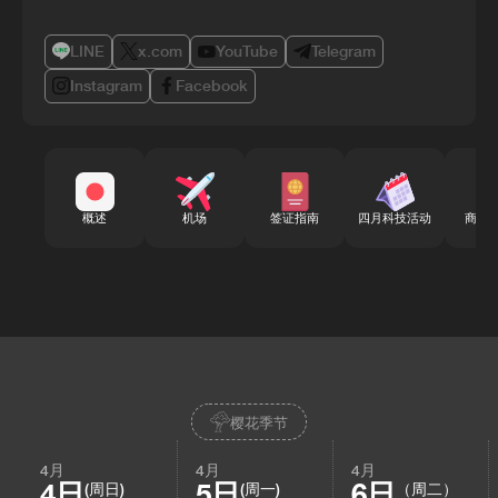
LINE
x.com
YouTube
Telegram
Instagram
Facebook
概述
机场
签证指南
四月科技活动
商务
樱花季节
4月
4月
4月
4日
5日
6日
(周日)
(周一)
（周二）