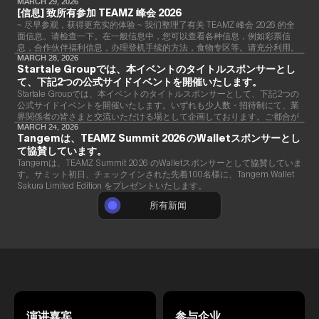
传统精神与前沿科技创新的独特盛会。
MARCH 29, 2026
[信息] 致所有参加 TEAMZ 峰会 2026
~ 尽早参观，获得更充实的体验 ~ 我们整理了有关 TEAMZ 峰会 2026 的全
面信息。请检查一下。在一般信息中，您可以查看各种信息，例如彩票信
息，合作伙伴福利信息，办理登机手续的方法，食物专区等。请充分利用。
详情
MARCH 28, 2026
Startale Groupでは、本イベントのタイトルスポンサーとし
て、下記2つの公式サイドイベントを開催いたします。
Startale Groupでは、本イベントのタイトルスポンサーとして、下記2つの
公式サイドイベントを開催いたします。いずれも少人数・招待制にて、業
界関係者の皆さまと交流いただける場として企画しております。ご都合が
合いましたら、ぜひご参加ください。
MARCH 24, 2026
Tangemは、TEAMZ Summit 2026 のWalletスポンサーとし
て協賛しています。
Tangemは、TEAMZ Summit 2026 のWalletスポンサーとして協賛していま
す。サミット初日、チェックインされた先着100名様に、Tangem Wallet
Sakura Limited Edition をプレゼントいたします。
所有新闻
演讲嘉宾
参与企业