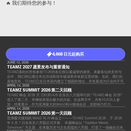
🔥 我们期待您的参与！
4,668 日元起购买
JUNE 12, 2026
TEAMZ 2027 愿景发布与重要通知
TEAMZ谨此向所有参加TS26的各位致以最诚挚的谢意。承蒙各位的支持与
合作，我们得以通过本次活动取得丰硕成果并收获宝贵经验。在此，我们欣
喜地宣布，TEAMZ已在日本国内建立了稳固的地位，并发展成为行业内不可
或缺的盛会。
APRIL 14, 2026
TEAMZ SUMMIT 2026 第二天回顾
TEAMZ 峰会 2026 天 22026/4/8 在东京八方园举行的 “TEAMZ 峰会 2026”
进入了第二天，并继续表现出极大的兴奋。在这两天中，共有10,625人参
加，结果显示，作为亚洲最大的Web3和AI领域会议，其影响力巨大。
APRIL 14, 2026
TEAMZ SUMMIT 2026 第一天回顾
亚洲最大级别的 Web3 与 AI 峰会之一——TEAMZ Summit 2026，于 2026
年 4 月 7 日在东京八芳园正式开幕。 本届峰会以 “Tradition Meets
Tomorrow” 为主题，在承载历史与文化底蕴的八芳园，打造了一场融合日本