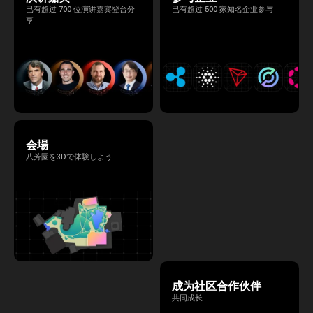
已有超过 700 位演讲嘉宾登台分
已有超过 500 家知名企业参与
享
会場
八芳園を3Dで体験しよう
成为社区合作伙伴
共同成长