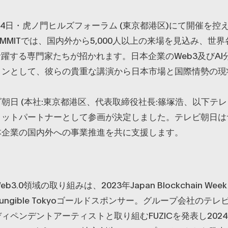
 14日・虎ノ門ヒルズフォーラム (東京都港区)にて開催を控え
I SUMMITでは、国内外から5,000人以上の来場を見込み、世
活躍する専門家たちが招かれます。日本企業のWeb3及びAI
ョンとして、彼らの貴重な講演から日本市場と国際情勢の現
朝日 (本社:東京都港区、代表取締役社長:篠塚浩、以下テレ
ミットパートナーとして参画が決定しました。テレビ朝日は
本企業の国内外への事業推進を共に支援します。
3.0領域の取り組みは、2023年Japan Blockchain We
Fungible Tokyoゴールドスポンサー。グループ会社のテ
ィペンデントアーティストと取り組むFUZICを発表し202