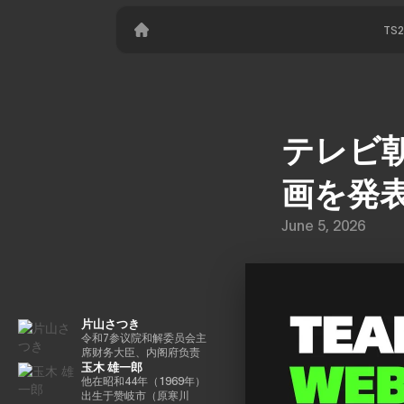
TS
テレビ
画を発
June 5, 2026
片山さつき
令和7参议院和解委员会主
席财务大臣、内阁府负责
玉木 雄一郎
特别任务（财政）税收特
别措施和补贴审查的部长
他在昭和44年（1969年）
（高志内阁）
出生于赞岐市（原寒川