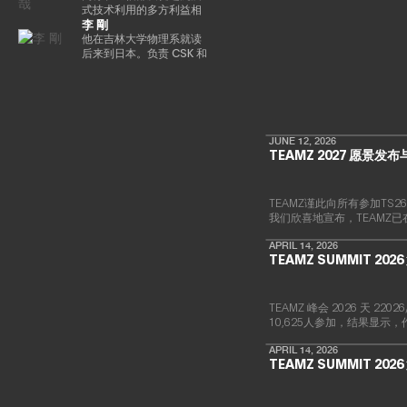
术定位在消费娱乐、人工
内幕》选为 “前100名种子
成立。他的书是《元界与
信任和价值的概念，加速
盟。自2025/4以来，他一
自2018/9以来一直担任该
式技术利用的多方利益相
智能和大众普及的交汇
李 剛
投资者” 之一。
网络3》（MDN 公司）。
实现下一代金融创新。Ken
直担任现任职务。
公司的现任职务。目前，
关者合作会议的一名成员
点。 在代币化数字资产和
总部设在新加坡，领导
正在推广各种措施，以帮
在大学毕业后在一家信用
他在吉林大学物理系就读
现实世界金融领域，渡边
EMURGO考虑发展全球金
助提高整个国内加密资产
卡公司找到了一份工作。
后来到日本。负责 CSK 和
主导了与 SBI Holdings 的
融价值链，并考虑加入专
行业的安全水平。毕业于
我在 2006 年转到了雅虎，
新日铁解决方案的思科网
战略合作伙伴关系，以推
注于技术和创新投资的风
东京工业大学研究生院。
在制定业务战略和负责媒
络的设计和建设。2009
进创新基础设施建设，其
险投资基金Taisu
体和广告领域的支付/银行
年，他创立了网星并担任
中包括完全合规的日元稳
Ventures的投资委员会。
服务方面积累了丰富的经
总裁兼首席执行官一职。
定币，以及针对代币化股
验。他被借调到日本网络
自成立以来，它一直专注
票和现实世界资产
银行（现为PayPay银
于国际通信网关业务，并
JUNE 12, 2026
（RWA）优化的区块链开
TEAMZ 2027 愿景发
行），启动了商业金融服
一直在利用支付x技术的力
发。
务，并从事企业管理和营
量进行市场创造和行为创
销业务。他还负责
新。
Megabank和雅虎之间的
TEAMZ谨此向所有参加T
数字营销子公司（JV）的
我们欣喜地宣布，TEAMZ
董事。之后，他在DeNA和
MobilityTechnologies（现
APRIL 14, 2026
为GO）从事MaaS业务，
TEAMZ SUMMIT 20
并参与了GO的发布阶段。
实施了多个项目负责人。
2021年加入NEC后，他负
TEAMZ 峰会 2026 天 
责新的数字服务业务，例
10,625人参加，结果显示
如web3、生物识别、元宇
宙和秘密计算。
APRIL 14, 2026
TEAMZ SUMMIT 20