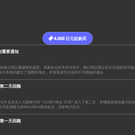
4,668 日元起购买
布与重要通知
S26的各位致以最诚挚的谢意。承蒙各位的支持与合作，我们得以通过本次活动取得丰
已在日本国内建立了稳固的地位，并发展成为行业内不可或缺的盛会。
26 第二天回顾
22026/4/8 在东京八方园举行的 “TEAMZ 峰会 2026” 进入了第二天，并继续表现出
，作为亚洲最大的Web3和AI领域会议，其影响力巨大。
26 第一天回顾