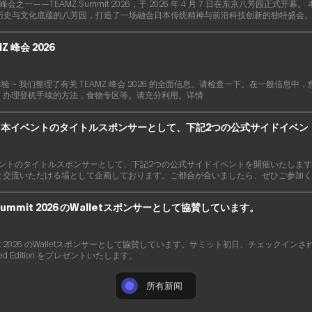
峰会之一——TEAMZ Summit 2026，于 2026 年 4 月 7 日在东京八芳园正式开幕。 本届峰会
，在承载历史与文化底蕴的八芳园，打造了一场融合日本传统精神与前沿科技创新的独特盛会
Z 峰会 2026
验 ~ 我们整理了有关 TEAMZ 峰会 2026 的全面信息。请检查一下。在一般信息
，办理登机手续的方法，食物专区等。请充分利用。详情
upでは、本イベントのタイトルスポンサーとして、下記2つの公式サイドイベ
では、本イベントのタイトルスポンサーとして、下記2つの公式サイドイベントを開催いたし
と交流いただける場として企画しております。ご都合が合いましたら、ぜひご参加く
Summit 2026 のWalletスポンサーとして協賛しています。
ummit 2026 のWalletスポンサーとして協賛しています。サミット初日、チェックイン
Limited Edition をプレゼントいたします。
所有新闻