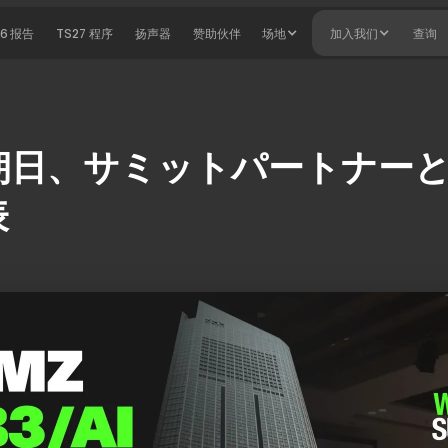
26 报告
TS27 程序
扬声器
赞助伙伴
场地
加入我们
查询
朝日、サミットパートナー
表