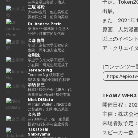
予定。Token
并不受到重视。他还是
袖），他参与了包括以太
《13人对Web3加密资产
立。2021年被任命为日本
2016年以来，我一直在
别，工作地点涵盖新加坡
银行结算与结算服务局顾
从事交易业务后，他从
三塚 英毅
ThinkBlaze的创始人，
坊和泰达币在内的重大区
的未来预测》（朝日新闻
区块链协会理事。毕业于
PWCJapan首席执行官办
及香港。 他同时负责日本
问，任期至2025/6。结算
2024/3年起担任贝莱德全
出展。
ThinkBlaze是Outblaze的
块链项目的初始营销和咨
出版社）。
同志社大学，在东京大学
公室（企业规划）支持领
业务的整体发展，与日本
与结算管理局利用新技术
球市场经理，负责监督交
大学毕业后，他在美银证
研究部门，负责研究技术
询。由于这些成就，它被
完成了第17次EMP。
导团队的战略讨论。
国内的机构投资者、ETF
（Project Agora等）参与
易、证券借贷和现金管
券有限公司（前身为美林
また、2021
中具有社会意义的问题。
CNBC称为 “加密教父（加
2018/7年，他加入了运营
发行方、交易平台、证券
规划和推广先进的结算项
理。他还曾在日本的数字
证券日本证券）工作，在
Dr. Andrea Perin
自2018年以来，Yat一直是
密教父）”。BitAngels 于
全球加密资产交易所
交易所以及加密资产交易
目，以及关于人工智能对
战略领域工作。自 2025 年
法国巴黎银行证券有限公
原画、人気漫画
安德里亚·佩林博士是意大
游戏行业使用区块链和
2013 年共同创立，
Kraken的Payward, Inc.
所保持密切合作。 FLOW
金融系统的影响的国际研
1 月起，他还担任全球产品
司担任多个职位后，他成
利银行驻东京的副代表
NFT（不可替代代币）的
BitAngels Fund 1 于
（美国），并为金融服务
TRADERS 已连续多年获
究。他还参与了各种国际
解决方案部，负责监督同
为全球市场管理部的首席
以上のイベント
处。在这个职位上，我负
金森 伽野
早期支持者。人们认为，
2014 年共同创立。该基金
局的注册做出了贡献。从
得东京证券交易所颁发的
政策讨论机构，例如国际
一部门的过渡管理。
运营官。在Web3公司
责日本、韩国、台湾、澳
毕业于京都大学工程研究
这将使游戏玩家能够真正
以以太坊众筹中以每枚代
2020/3年起，他就任公司
“最佳做市商”奖项。作为一
清算银行结算市场基础设
Animoca Brands Co.,
ア・クリエイ
大利亚和新西兰的经济政
生院，同年加入索尼公
拥有游戏中的资产和数
币30美分的价格投资100
在日本的代表。2022/7
家上市公司，FLOW
施委员会（CPMI）、七国
Ltd.成立时担任首席运营官
策讨论和宏观经济和金融
金剛洙
司。从事产品设计开发、
据，进而拥有价值本身。
万美元而闻名。图尔平也
年，他就任币安驻日本代
TRADERS 亦积极参与包
集团数字支付专家组
后，他自2024/3年以来一
趋势的分析。我们还努力
产品策划和营销工作。之
毕业于东京大学工程系，
Yat 对去中心化应用程序和
是2015年开发了 “比特币
表。完成了牛津大学工商
括现货加密资产及加密资
（2023年联席主席）、金
直担任现任职务。
通过与当地金融和监管机
后，我以互联网证券和经
并在同一研究生院完成了
[コンテンツ一
数字资产的潜力有了清晰
四季模型（比特币的四
管理硕士（MBA）学位。
产 ETF 在内的数字资产流
融稳定委员会（FSB）创
构、机构投资者和商界的
Terence Ng
验丰富的客户体验、CX策
工程学研究生院的课程。
的认识，很快带领
季）” 的人，他于2024年
动性提供，致力于连接传
新网络和BIS/中央银行
对话，增进对意大利经济
略推广等方式推出了一项
加入花旗证券有限公司，
Terence Ng 领导联想
https://epio.t
Animoca Brands 在区块
由天马出版社出版的《比
统金融与数字资产行业。
CBDC小组。在日本银
的理解，进一步加强两国
新的金融科技业务。于
从事日本政府债券和利率
SSG 集团的全球软件和管
链、游戏、NFT 和开放的
特币超级周期》一书获得
行，他还先后担任过长崎
之间的经济和金融关系。
加納 裕三
2022年加入索尼银行，目
衍生品的交易业务。之
理服务业务。他负责推动
元宇宙中占据了领导地
了高度赞誉，并因准确预
分行经理、香港办事处经
他在中央银行、银行监管
前正在以索尼银行DX业务
后，他加入了松尾实验室
战略性微软云解决方案提
日本区块链协会（JBA）代
位。Animoca Brands已
测2024/11年初比特币的
理、金融机构局国际科科
机构以及包括欧洲中央银
TEAMZ WEB3 
规划经理的身份推广与
株式会社，一直负责机器
供商 (CSP) 计划，并与微
表董事bitFlyer区块链有限
经开发了多个以NFT为中
历史高点更新而受到关
长（负责巴塞尔监管）、
行（ECB）和欧洲投资银
Nick DiSisto
Web3相关的新业务规划。
学习项目的规划、PoC 和
软合作推进整体相关服务
公司代表董事高盛证券有
心的子公司和产品组，还
注。在进入数字资产领域
国际局规划师等职务。在
行（EIB）在内的国际金融
開催日程：202
开发。他于2022年就任公
解决方案。他在安全、软
限公司等，他在2014/1年
在Trust Wallet，Nick负责
投资了540多家区块链相关
之前，他创立了Market
财务省，他作为国际组织
机构拥有超过15年的经
司董事，还成立了一个专
件、云和人工智能生态系
共同创立了bitFlyer有限公
监督战略计划和生态系统
公司，以建立世界上最大
Wire（现为
司的规划官负责国际金融
验，在金融监管、治理和
主催：株式会社T
金光 碧
门研究生成式人工智能的
统领域领导全球市场的重
司。 自bitFlyer成立以来，
合作伙伴关系，这些举措
的区块链投资组合之一。
GlobeNewsWire）。该公
（FATF、FSB等）。毕业
合规方面拥有深厚的专业
新风险投资基金。
要战略合作伙伴关系和销
它一直在努力就国内法律
和生态系统合作伙伴关系
从2006年起，在一家美国
迄今为止，Yat先生获得了
司目前是阿波罗环球管理
于一桥大学法学院。我在
来場者数予定：
知识。我获得了罗马托尔
售。 自2011年加入联想以
的修订提出建议，制定自
对该平台的增长和用户体
投资银行从事与企业筹资
许多荣誉，并被世界经济
旗下的一个业务部门，规
哈佛大学攻读了计算机科
维加塔大学关于健全监管
Takatoshi
来，Terence Ng领导了联
我监管规则等，并先后担
验至关重要。 他的努力涵
和并购相关的衍生结构设
论坛选为 “明日全球领袖”
模约为5亿美元。此外，作
学专业 AI。
スピーカー数：
和监管机构制裁权限的法
Shibayama
想与安全、娱乐、电子商
任加密资产（虚拟货币）
盖了广泛的重要领域，例
计工作达10年。2016年加
之一，在DHL/SCMP大奖
为消费互联网早期营销的
学博士学位。