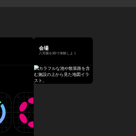
会場
八芳園を3Dで体験しよう