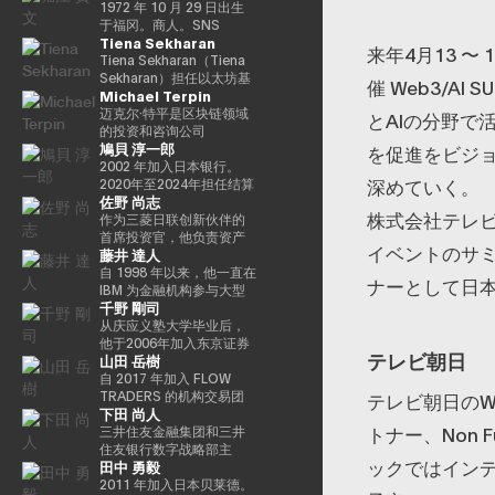
希望党正式批准），并竞
特殊任务（科学和技术/知
る』、番組「成田悠輔と
“30岁以下30人（消费技术
席执行官的身份领导卡尔
做，我们的目标是实现一
教授，2025年日本国际博
导每项使命的整合和执
1972 年 10 月 29 日出生
选希望党联合代表选举。
识产权战略/酷日本战略/太
愛すべき非生産性の世
部门）”。 2025/8 年，我
达诺的技术开发。
个更公平的数字框架，这
览会（大阪/关西世博会）
行，并实现快速价值创
于福冈。商人。SNS
Tiena Sekharan
希望党代表（11月-）平成
空政策）的部长。负责数
界」「夜明け前の
登上了 “蓝色起源 NS-34”
将有助于建立新的资产类
主题项目制作人。写真集
造，以使用卡尔达诺实现
Media & Consulting Co.,
来年4月13 〜
30年（2018年）全国民主
字改革的部长在Reiwa 2的
PLAYERS」「成田悠輔の
任务，并作为世界上第
别、边玩边赚的经济和开
《渴望弥撒（2019年阿曼
包容性和公平的增长。在
Ltd. 的创始人目前，他们
Tiena Sekharan（Tiena
党联合代表（5月至9月）
须贺内阁中就职。第一任
聞かれちゃいけない話」
712 位宇航员前往太空。
放的元宇宙。Yat 于 1990
那）》和NFT作品《波浪
加入基金会之前，他在瑞
活跃于火箭开发、应用生
Sekharan）担任以太坊基
催 Web3/A
Michael Terpin
全国民主党代表（9月〜）
数字事务部长在Reiwa 3就
「walk」「書く気がおき
他的兴趣涵盖科技、投
年在德国雅达利开始了他
的再数字化（2021年基金
士和斯堪的纳维亚国家工
产以及作为预防医学促进
金会亚太地区（APAC）地
新国民民主党通过令和
职。现任自民党公共关系
ない」など。
资、艺术、慈善、游戏和
的职业生涯。1995年，他
会）》等获得了2016年
作了17年以上，在专业服
协会对人们进行预防医学
区机构负责人，并通过促
迈克尔·特平是区块链领域
とAIの分野で
2（2020）支部党成立并
部主任兼数字社会促进部
太空探索。
移居香港，创立了香港
PrixarElectronica荣誉
务和金融行业工作，专注
教育等各个领域。会员制
进企业领域的采用来领导
的投资和咨询公司
鳩貝 淳一郎
成为代表（9月）（9
经理。
Cybercity/Freenation，
奖、欧盟的StartsPrize和
于资本市场、数字资产管
在线沙龙 “堀江隆文创新大
以太坊生态系统的发展。
Transform Ventures的创
を促進をビジ
月），在令和3（2021）
这是亚洲第一个免费网页
2019年SXSWCreative
理、私人银行和交易基础
学（HIU）” 正在开发各种
他的职业生涯始于传统金
始人兼首席执行官，同时
2002 年加入日本银行。
深めていく。
第49届众议院选举的第49
和免费电子邮件服务提供
ExperienceArrowardsCreative
设施。
项目，拥有近700名会员。
融行业，曾担任雷曼兄
也是Supercycle Genesis
2020年至2024年担任结算
佐野 尚志
届众议院选举中获得
商。1998 年，他创立了
ExperienceArrowards。
http://salon.horiemon.com
弟、法国巴黎银行和摩根
Partners, LP的首席执行官
和结算管理局金融科技小
株式会社テレビ
94,530张选票，当选为众
Outblaze，该公司被公认
《阿波罗》杂志40岁以下
这本书《如果你花钱，就
大通等重要职位。在加入
兼首席投资官（CIO）。该
组负责人。2024-2025
作为三菱日联创新伙伴的
议员到目前为止，第 5 学
为多语言白标网络服务的
40位艺术与科技，亚洲数
用它来保护自己的身
以太坊基金会之前，我属
基金是世界上第一个专门
年，金融科技中心副主任
首席投资官，他负责资产
イベントのサ
藤井 達人
期 2025.05.01。8月财政
先驱。Outblaze的消息业
字艺术奖卓越奖，以及日
体》。“CHATGPT 与 “没
于摩根大通的区块链部门
研究比特币的算法加密资
兼数字货币验证组负责
管理规模为800亿日元的基
部（现为财务部）在职
务于2009年被出售给了
本媒体艺术节艺术部评审
有未来工作的人”、“2035
KineXYS，负责推广摩根
产对冲基金，它建立了一
人。他从 2025/7 年起被借
金中的创业投资和业务发
自 1998 年以来，他一直在
ナーとして日
1997/7至1999/6借调至外
IBM，然后Outblaze转变
委员会推荐的许多作品。
年日本堀右卫门在 10 年后
大通硬币和代币化存款等
个投资假设，即比特币每
调，目前担任现任职务。
展，主要是在日本、美国
IBM 为金融机构参与大型
千野 剛司
务省（中东第一司）
为孵化器，旨在促进在数
对未来的完整预测” 等
产品。
个周期都以高价出售，并
自2025/4以来，他一直是
和亚洲。在加入MUIP之
银行核心系统开发和咨询
20007/2001/6 金融厅证
字娱乐领域开发服务和产
以最低价格回购更多比特
东京大学经济学研究生院
前，他曾在独立风险投资
服务。在微软工作后，他
从庆应义塾大学毕业后，
券交易监督委员会 2001/7
品的项目和公司。
币。Turpin是一位经验丰
CARF的受邀研究员。翻译
公司Global Brain参与国
参与了三菱日联金融集团
他于2006年加入东京证券
テレビ朝日
山田 岳樹
至 2002/6 国税厅大阪国税
Animoca Brands就是这
富的高管，作为连续创业
内容包括 “比特币和区块
内和国际创业投资和CVC
的创新业务并领导了DX项
交易所。2008年金融危机
局总务科科长 2002/7 至
样一家孵化公司，它成立
者和投资者活跃了超过35
链：支持加密货币的技术”
管理。在此之前，他在索
目。在AU Financial
后，他参与了债务违约管
自 2017 年加入 FLOW
2005/6（负责特别任务的
于2014年。2017 年，我
年，并成功退出多次。基
（NTT Publishing）和
尼担任品类经理，经营海
Holdings担任执行官、首
理流程改进项目，领导了
TRADERS 的机构交易团
テレビ朝日のWeb
下田 尚人
部长官专家）2005/7 至
们建立了道尔顿学习实验
于这一往绩，成立了位于
“掌握以太坊——构建智能
外业务，负责为技术投资
席数字官和IT总经理以及
日本证券清算组织的场外
队以来，Takeki 一直为机
トナー、Non 
2005/8 财政部首席审计局
室，这是一个课后数字实
波多黎各的家族办公室
合约和去中心化应用程序”
和合资设立以及零售能源
微软的业务执行官兼金融
衍生品（信用违约互换和
构投资者提供流动性服
三井住友金融集团和三井
验室，旨在培养发散思维
Transform Capital。他也
（O'Reilly Japan）。合著
业务等新业务项目提供资
创新部门经理之后，他目
利率互换）结算项目，并
务，通过大宗交易覆盖包
住友银行数字战略部主
ックではインデ
田中 勇毅
和设计思维等技能，而这
被称为比特币的早期投资
了《Web3的未解决问题》
金。
前担任现任职务。通用公
负责日本交易所集团清算
括 ETF、国际债券及数字
任。总结SMBC集团在数
些技能在传统教育体系中
者和思想领袖（思想领
（日经英国石油公司）和
司协会 FINOVATORS 成
结算领域的业务规划。自
资产在内的多种资产类
字资产方面的工作。日本
2011 年加入日本贝莱德。