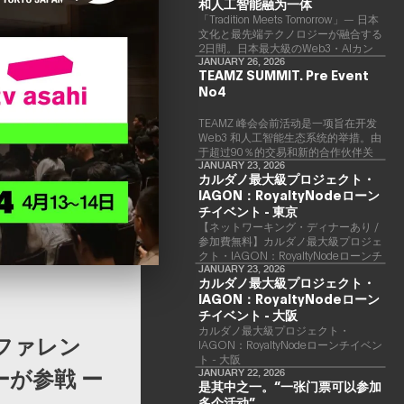
和人工智能融为一体
「Tradition Meets Tomorrow」— 日本
文化と最先端テクノロジーが融合する
2日間。日本最大級のWeb3・AIカン
ファレンス 「TEAMZ Summit 2026」
JANUARY 26, 2026
TEAMZ SUMMIT. Pre Event
が、2026年4月7日・8日に東京・八
No4
芳園にて開催されます。今年のテーマ
は 「Tradition Meets Tomorrow」。日
本の伝統文化と最先端のテクノロジー
TEAMZ 峰会会前活动是一项旨在开发
が融合する、特別な2日間となりま
Web3 和人工智能生态系统的举措。由
す。このたび、公式アジェンダが公開
于超过90％的交易和新的合作伙伴关
されました。（※登壇者のスケジュー
系是面对面形成的，因此TEAMZ将在
JANUARY 23, 2026
カルダノ最大級プロジェクト・
ル等の都合により、開催までに内容が
本次活动之前举行一次数量有限的交流
変更となる可能性があります。）
IAGON：RoyaltyNodeローン
会议，以在轻松的氛围中促进高质量的
交流。
チイベント - 東京
【ネットワーキング・ディナーあり /
参加費無料】カルダノ最大級プロジェ
クト・IAGON：RoyaltyNodeローンチ
イベント - 東京
JANUARY 23, 2026
カルダノ最大級プロジェクト・
IAGON：RoyaltyNodeローン
チイベント - 大阪
​カルダノ最大級プロジェクト・
カンファレン
IAGON：RoyaltyNodeローンチイベン
ト - 大阪
ナーが参戦 ー
JANUARY 22, 2026
是其中之一。“一张门票可以参加
多个活动”