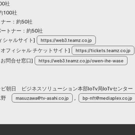
00社
100社
ナー：約50社
ートナー：約50社
オフィシャルサイト]
https://web3.teamz.co.jp
024 オフィシャル チケットサイト]
https://tickets.teamz.co.jp
24 お問合せ窓口]
https://web3.teamz.co.jp/owen-ihe-wase
ビ朝日 ビジネスソリューション本部IoTv局IoTvセンター
水野
,
masuzawa@tv-asahi.co.jp
bp-nft@mediaplex.co.jp