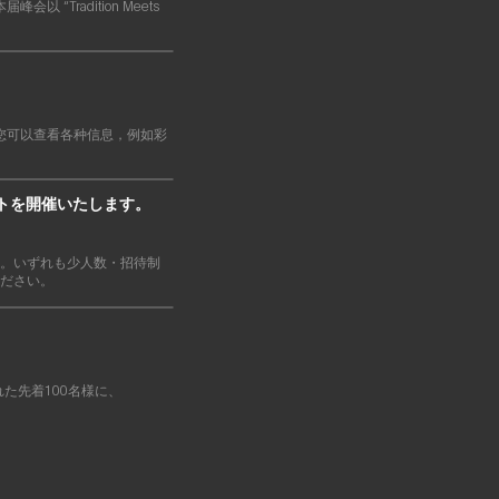
以 “Tradition Meets
。
中，您可以查看各种信息，例如彩
ントを開催いたします。
ます。いずれも少人数・招待制
ださい。
された先着100名様に、