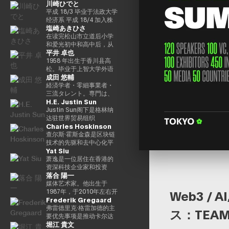
川崎ひでと
町），是兼职农民的长
子，他于昭和63（1988）
平成 18/3 毕业于法政大学
毕业于高松高中，平成5年
经济系 平成 18/4 加入株
塩崎あきひさ
（1993年）毕业于东京大
式会社NTT DOCOMO 平
学法学院，同年加入财政
成 29/8 众议院议员川崎二
在读完松山市立道后小学
部 ※1 平成9年（1997
郎秘书 玲和 3/10 在第 49
和爱光初中和高中后，从
平井 卓也
年），在平成完成哈佛大
届众议院大选中首次当选
东京大学法学院毕业后，
学研究生院（肯尼迪学
玲和 6/10 在第50届众议院
他是长岛/小野/常松律师事
1958 年出生于香川县高
院）Isei 17（2005），正
大选中连任 玲和 6/11 内
务所的合伙人律师。2021
松。毕业于上智大学外语
成田 悠輔
在竞选第 44 届众议院选
务通信国会副大臣（第二
年，他在众议院大选（爱
系英语系。在担任电通株
举。在获得70,177张选票
届石原内阁） Reiwa 7/10
媛县第一区）中首次当
式会社、西日本广播公司
経済学者・零細事業者・
但以浪人身份失败了4年之
数字部长议会副部长、内
选。前国会卫生、劳工和
等公司的总裁兼代表董事
三流タレント。専門は、
H.E. Justin Sun
后，他在第45届众议院选
阁府议会副部长（第一届
福利部副部长。在党内，
后，他在2000年的第42届
データ・アルゴリズム・
举中获得了109,863张选
高中内阁） 玲和 8/2 数字
在经历过副秘书长的经历
众议院选举中首次当选。
ポエム・思想を組み合わ
Justin Sun阁下是格林纳
票，在平成24（2012）第
部长议会副部长、内阁府
后，他成为国会对策委员
从那时起，他已经连续10
せたビジネスと公共政策
达驻世界贸易组织
Charles Hoskinson
46届众议院选举中获得
议会副部长（第二届高中
会副主席。情报战略部、
次当选。他先后担任过自
の想像とデザイン。多分
（WTO）大使和前常驻代
79,153张选票，赢得第二
内阁）
科学、技术和创新战略部
民党经济、工业和总务部
野の学術誌・学会に研究
表，世界领先的区块链和
查尔斯·霍斯金森是区块链
个任期，在平成
以及AI/Web3小组委员会
主席、政治事务研究委员
を発表、多くの企業や自
DAOTRON的创始人，以
技术的先驱和去中心化平
Yat Siu
26（2014）第47届众议院
的秘书负责人。
会副主席、内阁府（负责
治体と共同事業を行う。
及全球最大的加密货币交
台 “卡尔达诺（卡尔达
选举中获得78,797张选
信息技术）大臣、国土、
報道・討論・お笑い・ア
易所之一HTX的顾问。 他
诺）” 的创始人。他最初是
萧逸是一位居住在香港的
票，并在平成28（2016）
基础设施、运输和旅游、
ート・ファッションなど
也被称为阿里巴巴创始人
以太坊的联合创始人之
资深科技企业家和投资
落合 陽一
民主党竞选第三个任期进
内阁常务委员会主席等职
多様な動画や雑誌の企画
马云培育的人，成为
一，在数学逻辑和密码学
者，是Animoca Brands
步党代表选举。他被任命
务，并以自民党信息技术
や出演にも関わる。著書
2025/4 年全球数字资产行
方面有着深厚的背景。卡
的联合创始人兼执行主
媒体艺术家。他出生于
为该党代理秘书长，在平
战略和特别任务委员会主
『22世紀の資本主義：や
业最著名和最有影响力的
尔达诺的特点是在学术研
席。Animoca Brands是
1987年，于2010年左右开
Web3 / 
Frederik Gregaard
成29年（2017年）的第48
席的身份领导自民党的信
がてお金は絶滅する』
人物之一，登上了《福布
究和同行评审的基础上开
区块链和游戏领域的全球
始以艺术家身份工作。她
届众议院选举中获得
息技术政策。平成30/10年
『22世紀の民主主義：選
斯》杂志的封面。 此外，
发的，旨在促进金融普惠
领导者，其使命是为全球
的作品以物化、转型和对
弗雷德里克·格雷加德的主
ス：TEAM
82,345张选票，并当选第
第四届安倍改组内阁中任
挙はアルゴリズムにな
它在国际上获得了高度赞
和智能合约。目前，他以
游戏玩家和互联网用户提
边界地区群众的钦佩为主
要优先事项是推动卡尔达
堀江 貴文
四任期（由香川县第二区
命了信息技术大臣和负责
り、政治家はネコにな
誉，例如多次入选福布斯
输入输出全球（IOG）首
供数字产权。通过这样
题。筑波大学/东京大学副
诺基金会的实施战略，领