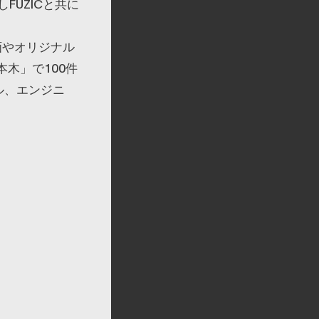
FUZICと共に
画やオリジナル
木」で100件
ル、エンジニ