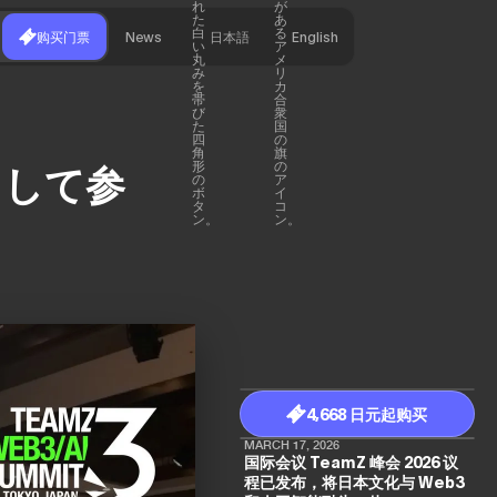
购买门票
News
日本語
English
として参
4,668 日元起购买
MARCH 17, 2026
国际会议 TeamZ 峰会 2026 议
程已发布，将日本文化与 Web3