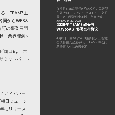
在即将在东京举行的Web3和人工智能
る、TEAMZ主
主要活动 “TEAMZ SUMMIT” 中，您只
需一张门票即可参加以下所有活动。
界各国からWEB3
JANUARY 22, 2026
2026 年 TEAMZ 峰会与
分野の事業展開
WaytoAGI 签署合作协议
状・業界理解を
4月8日，由WaytoAGI主办的人工智能
会议将在八宝园举行。TEAMZ 峰会门
票持有人可以免费参加
ビ朝日)は、本
サミットパート
ekメディアパー
レビ朝日ミュージ
4年にリリース