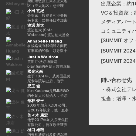
务和金融科技等领域的领
交易公司bitFlyer USA,
如DeFi合作伙伴关系、法
入bitFlyer有限公司后，他
柴山隆敏担任莱杰亚太地
中被选为 “年度青年企业
先驱，他参与了数十个著
出展企業：約1
先互联网公司的全球合作
Inc.的首席执行官和
定货币开/关通道、
曾担任首席财务官和公
区（亚太地区）总经理
家”，并被Cointelegraph
名互联网品牌的发展，首
小田 玄紀
伙伴关系。它还促进了
bitFlyer EUROPE S.A.的董
MEV（最大提取价值）措
关，负责与金融监管相关
（亚太地区负责人）。它
VC＆投資家：約
评选为 “区块链行业值得关
先是The Motley Fool、
AR/VR的战略合作伙伴关
事长，从全球角度为加密
施和核心基础设施合作伙
的系统开发。自2022年以
监督为Web3行业和机构投
企业家、投资者和业务振
注的100位人物”。此外，
America Online
系。 Terence Ng 在索尼
资产（虚拟货币）交易所
伴关系，旨在为全球数百
来，他一直负责新业务，
资者提供数字资产安全解
兴专家，曾担任日本加密
メディアパート
Yat先生是一位接受过古典
Greenhouse和Earthlink
渡辺 創太
电子、惠普、Navteq 公司
行业的发展做出了贡献。
万用户提供更易于使用、
目前是集团首席采购官。
决方案的情况。到目前为
资产交易协会（JVCEA）
音乐正规培训的音乐家，
的推出。作为教育背景，
コミュニティパ
和诺基亚等领先科技品牌
目前，除了担任成立于
安全和可扩展的加密资
从2025年起担任
止，他作为分析师和投资
的代表董事（主席）、SBI
渡边创太 (Sota
曾担任BAFTA（英国电影
她获得了纽约州立大学布
的营销、产品开发和业务
2019/5年的bitFlyer区块
产。Nick 正在用户体验和
Custodiem有限公司的董
者一直活跃在企业振兴和
Holdings的董事总经理和
Watanabe) 渡边创太是全
电视艺术学院）的顾问委
法罗分校的创意写作硕士
[SUMMIT 
开发方面拥有 20 多年的经
链有限公司的代表董事
区块链技术的交叉点推动
事，他推动了国内加密资
不良投资领域超过17年。
Bitpoint Japan Co., Ltd
球 Web3 生态系统中的先
Annabelle Huang
员会成员和亚洲青年管弦
学位。他获得了雪城大学
验。他在技术行业的领先
外，他还担任日本区块链
创新，同时与产品、安
产ETF的形成项目等。
在摩根大通和高盛等投资
的代表董事。自2001年成
驱力量，也是日本最具影
乐团的董事会成员。如有
的两个学士学位，自2000
在战略规划和领导方面拥
业务战略方面有着良好的
协会（JBA）的代表董事、
全、工程和营销等各个部
银行开始职业生涯后，他
立自己的公司以来，我们
响力的科技企业家之一。
[SUMMIT 2
必要，可以准备更自然、
年以来，他还曾在同一所
有丰富的经验，领导数十
记录。 Terence Ng 拥有
一般注册协会日本元界顾
门密切合作。Nick 专注于
加入了美国对冲基金戴维
已经开展了各种业务。
作为 Startale Group 的创
更精致的日语版本来介绍
大学担任著名的纽豪斯公
亿美元的加密资产平台
Justin Waldron
新加坡南洋理工大学的商
问、ISO/TC307全国审议
“将代码转化为现实世界的
森·肯普纳资本管理公司。
2016年，他创立了加密货
始人兼 CEO，渡边致力于
[SUMMIT 20
演讲者。
共传播学院的顾问委员会
贾斯汀·沃尔德隆是
业研究学士学位。他目前
委员会代表委员会成员和
价值”，正在将自托管钱包
之后，他与他人共同创立
币交易所Bitpoint并成为
构建去中心化互联网的基
成员。此外，Turpin被认
play.fun的创始人兼首席执
居住在新加坡，是区块链
国防部意见领袖。 他们还
发展为下一代金融基础设
了总部位于新加坡的投资
其首席执行官。2019年，
础设施，其核心使命是“将
为是波多黎各比特币和加
國光宏尚
行官，该平台可以为每款
和人工智能技术的狂热粉
以专家身份参加了2018年
施方面发挥作用，并正在
基金3D Investment
他被世界经济论坛选为全
世界带入链上（bringing
密资产社区的先驱，并于
游戏提供即时的真实奖
生于 1974 年。从美国圣莫
丝。
七国集团就业创新部长级
塑造其未来。
Partners。此外，在为数
球青年领袖。
the world onchain）”。
問い合わせ先
2016年初获得了该领域的
励。此外，除了作为
尼卡学院毕业后，他于
会议、2019年G20/V20虚
字资产提供抵押管理和托
渡边因领导日本最大的公
第一份投资者优惠认证
児玉 健
Playco的联合创始人兼总
2004 年加入 At Movie
・株式会社テレ
拟资产服务提供商峰会以
管服务的Copper，他曾担
共区块链 Astar Network
（《投资者法令》）。
裁外，我们还投资于有前
Co., Ltd.同年，他就任导
Ken Kodama是EMURGO
及由内阁秘书处主办的公
任亚太地区收入经理（亚
而声名鹊起，该网络已成
途的日本初创企业，这些
演，负责制作电影和电视
的创始人和创始人，卡尔
担当：増澤・
私数据利用促进基本计划
太区收入主管），并领导
为日本 Web3 基础设施的
舘林 俊平
初创公司有望作为涩谷区
剧以及开展新业务。龟尾
达诺的联合创始人之一，
执行委员会等，并雄心勃
了公司在亚太地区的业务
基石。渡边职业生涯的一
政府发起的涩谷创业支持
株式会社成立于2007年，
也是世界领先的区块链平
2006 年加入 KDDI 公司。
勃地致力于web3行业的发
增长。
个重要里程碑是与索尼集
计划的顾问以及X&KSK的
担任总裁兼首席执行官一
台之一。凭借在加密货币
自2012年以来，他一直参
展。
团合作，通过 Sony Block
佐々木 康宏
合作伙伴。 他还以天使投
职。他于2021年从公司退
和区块链领域超过十年的
与风险支持计划
Solutions Labs 共同开发
资者的身份活跃，投资了
休，成为金融家有限公司
经验，他通过深厚的专业
KDDI_Labo、风险投资基
他于2017年加入乐天集团
了以太坊二层（Layer-2）
60多家公司，尤其以
的代表董事兼首席执行
知识和长期愿景考虑了该
金和KDDI开放创新基金，
有限公司，曾在乐天证券
区块链——Soneium。这
樋口 雄哉
Zynga的联合创始人而闻
官，该公司于2019年与
行业的发展。他的使命是
主要负责体育、娱乐、XR
株式会社担任IT部门经理
一举措将日本的区块链技
名。2021年，它被《商业
ThirdVerse有限公司共同
通过区块链技术重新定义
和Web3领域的投资和联
兼金融科技部副总经理，
内务和通信部及促进沉浸