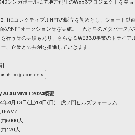
2049シンガポールにて地方創生のWeb3プロジェクトを発表し
年12月にコレクティブルNFTの販売を初めとし、ショート動
家のNFTオークション等を実施。「光と星のメタバース六本
を行う等の実績もあり、さらなるWEB3.0事業のトライア
ター、企業との共創を推進していきます。
覧]
v-asahi.co.jp/contents
/ AI SUMMIT 2024概要
4年4月13日(土)14日(日) 虎ノ門ヒルズフォーラム
EAMZ
約5000人
約120人