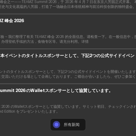
峰会之一——TEAMZ Summit 2026，于 2026 年 4 月 7 日在东京八芳园正式开幕。 本届峰会
，在承载历史与文化底蕴的八芳园，打造了一场融合日本传统精神与前沿科技创新的独特盛会
Z 峰会 2026
验 ~ 我们整理了有关 TEAMZ 峰会 2026 的全面信息。请检查一下。在一般信息
，办理登机手续的方法，食物专区等。请充分利用。详情
upでは、本イベントのタイトルスポンサーとして、下記2つの公式サイドイベ
では、本イベントのタイトルスポンサーとして、下記2つの公式サイドイベントを開催いたし
と交流いただける場として企画しております。ご都合が合いましたら、ぜひご参加く
Summit 2026 のWalletスポンサーとして協賛しています。
ummit 2026 のWalletスポンサーとして協賛しています。サミット初日、チェックイン
Limited Edition をプレゼントいたします。
所有新闻