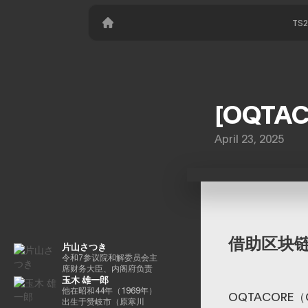
TS
[OQTA
April 23, 2025
借助区块
片山さつき
令和7参议院和解委员会主
席财务大臣、内阁府负责
玉木 雄一郎
特别任务（财政）税收特
别措施和补贴审查的部长
他在昭和44年（1969年）
OQTACORE
（高志内阁）
出生于赞岐市（原寒川