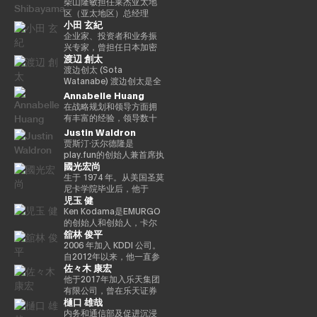
务和金融科技等领域的领
交易公司bitFlyer USA,
如DeFi合作伙伴关系、法
入bitFlyer有限公司后，他
柴山隆敏担任莱杰亚太地
中被选为 “年度青年企业
先驱，他参与了数十个著
先互联网公司的全球合作
Inc.的首席执行官和
定货币开/关通道、
曾担任首席财务官和公
区（亚太地区）总经理
家”，并被Cointelegraph
名互联网品牌的发展，首
小田 玄紀
伙伴关系。它还促进了
bitFlyer EUROPE S.A.的董
MEV（最大提取价值）措
关，负责与金融监管相关
（亚太地区负责人）。它
评选为 “区块链行业值得关
先是The Motley Fool、
AR/VR的战略合作伙伴关
事长，从全球角度为加密
施和核心基础设施合作伙
的系统开发。自2022年以
监督为Web3行业和机构投
企业家、投资者和业务振
注的100位人物”。此外，
America Online
系。 Terence Ng 在索尼
资产（虚拟货币）交易所
伴关系，旨在为全球数百
来，他一直负责新业务，
资者提供数字资产安全解
兴专家，曾担任日本加密
Yat先生是一位接受过古典
Greenhouse和Earthlink
渡辺 創太
电子、惠普、Navteq 公司
行业的发展做出了贡献。
万用户提供更易于使用、
目前是集团首席采购官。
决方案的情况。到目前为
资产交易协会（JVCEA）
音乐正规培训的音乐家，
的推出。作为教育背景，
和诺基亚等领先科技品牌
目前，除了担任成立于
安全和可扩展的加密资
从2025年起担任
止，他作为分析师和投资
的代表董事（主席）、SBI
渡边创太 (Sota
曾担任BAFTA（英国电影
她获得了纽约州立大学布
的营销、产品开发和业务
2019/5年的bitFlyer区块
产。Nick 正在用户体验和
Custodiem有限公司的董
者一直活跃在企业振兴和
Holdings的董事总经理和
Watanabe) 渡边创太是全
电视艺术学院）的顾问委
法罗分校的创意写作硕士
开发方面拥有 20 多年的经
链有限公司的代表董事
区块链技术的交叉点推动
事，他推动了国内加密资
不良投资领域超过17年。
Bitpoint Japan Co., Ltd
球 Web3 生态系统中的先
Annabelle Huang
员会成员和亚洲青年管弦
学位。他获得了雪城大学
验。他在技术行业的领先
外，他还担任日本区块链
创新，同时与产品、安
产ETF的形成项目等。
在摩根大通和高盛等投资
的代表董事。自2001年成
驱力量，也是日本最具影
乐团的董事会成员。如有
的两个学士学位，自2000
在战略规划和领导方面拥
业务战略方面有着良好的
协会（JBA）的代表董事、
全、工程和营销等各个部
银行开始职业生涯后，他
立自己的公司以来，我们
响力的科技企业家之一。
必要，可以准备更自然、
年以来，他还曾在同一所
有丰富的经验，领导数十
记录。 Terence Ng 拥有
一般注册协会日本元界顾
门密切合作。Nick 专注于
加入了美国对冲基金戴维
已经开展了各种业务。
作为 Startale Group 的创
更精致的日语版本来介绍
大学担任著名的纽豪斯公
亿美元的加密资产平台
Justin Waldron
新加坡南洋理工大学的商
问、ISO/TC307全国审议
“将代码转化为现实世界的
森·肯普纳资本管理公司。
2016年，他创立了加密货
始人兼 CEO，渡边致力于
演讲者。
共传播学院的顾问委员会
贾斯汀·沃尔德隆是
业研究学士学位。他目前
委员会代表委员会成员和
价值”，正在将自托管钱包
之后，他与他人共同创立
币交易所Bitpoint并成为
构建去中心化互联网的基
成员。此外，Turpin被认
play.fun的创始人兼首席执
居住在新加坡，是区块链
国防部意见领袖。 他们还
发展为下一代金融基础设
了总部位于新加坡的投资
其首席执行官。2019年，
础设施，其核心使命是“将
为是波多黎各比特币和加
國光宏尚
行官，该平台可以为每款
和人工智能技术的狂热粉
以专家身份参加了2018年
施方面发挥作用，并正在
基金3D Investment
他被世界经济论坛选为全
世界带入链上（bringing
密资产社区的先驱，并于
游戏提供即时的真实奖
生于 1974 年。从美国圣莫
丝。
七国集团就业创新部长级
塑造其未来。
Partners。此外，在为数
球青年领袖。
the world onchain）”。
2016年初获得了该领域的
励。此外，除了作为
尼卡学院毕业后，他于
会议、2019年G20/V20虚
字资产提供抵押管理和托
渡边因领导日本最大的公
第一份投资者优惠认证
児玉 健
Playco的联合创始人兼总
2004 年加入 At Movie
拟资产服务提供商峰会以
管服务的Copper，他曾担
共区块链 Astar Network
（《投资者法令》）。
裁外，我们还投资于有前
Co., Ltd.同年，他就任导
Ken Kodama是EMURGO
及由内阁秘书处主办的公
任亚太地区收入经理（亚
而声名鹊起，该网络已成
途的日本初创企业，这些
演，负责制作电影和电视
的创始人和创始人，卡尔
私数据利用促进基本计划
太区收入主管），并领导
为日本 Web3 基础设施的
舘林 俊平
初创公司有望作为涩谷区
剧以及开展新业务。龟尾
达诺的联合创始人之一，
执行委员会等，并雄心勃
了公司在亚太地区的业务
基石。渡边职业生涯的一
政府发起的涩谷创业支持
株式会社成立于2007年，
也是世界领先的区块链平
2006 年加入 KDDI 公司。
勃地致力于web3行业的发
增长。
个重要里程碑是与索尼集
计划的顾问以及X&KSK的
担任总裁兼首席执行官一
台之一。凭借在加密货币
自2012年以来，他一直参
展。
团合作，通过 Sony Block
佐々木 康宏
合作伙伴。 他还以天使投
职。他于2021年从公司退
和区块链领域超过十年的
与风险支持计划
Solutions Labs 共同开发
资者的身份活跃，投资了
休，成为金融家有限公司
经验，他通过深厚的专业
KDDI_Labo、风险投资基
他于2017年加入乐天集团
了以太坊二层（Layer-2）
60多家公司，尤其以
的代表董事兼首席执行
知识和长期愿景考虑了该
金和KDDI开放创新基金，
有限公司，曾在乐天证券
区块链——Soneium。这
樋口 雄哉
Zynga的联合创始人而闻
官，该公司于2019年与
行业的发展。他的使命是
主要负责体育、娱乐、XR
株式会社担任IT部门经理
一举措将日本的区块链技
名。2021年，它被《商业
ThirdVerse有限公司共同
通过区块链技术重新定义
和Web3领域的投资和联
兼金融科技部副总经理，
内务和通信部及促进沉浸