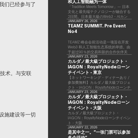
和人工智能融为一体
我们已经参与了
「Tradition Meets Tomorrow」— 日本
文化と最先端テクノロジーが融合する
2日間。日本最大級のWeb3・AIカン
ファレンス 「TEAMZ Summit 2026」
JANUARY 26, 2026
TEAMZ SUMMIT. Pre Event
が、2026年4月7日・8日に東京・八
No4
芳園にて開催されます。今年のテーマ
は 「Tradition Meets Tomorrow」。日
本の伝統文化と最先端のテクノロジー
TEAMZ 峰会会前活动是一项旨在开发
が融合する、特別な2日間となりま
Web3 和人工智能生态系统的举措。由
す。このたび、公式アジェンダが公開
于超过90％的交易和新的合作伙伴关
されました。（※登壇者のスケジュー
系是面对面形成的，因此TEAMZ将在
JANUARY 23, 2026
カルダノ最大級プロジェクト・
ル等の都合により、開催までに内容が
本次活动之前举行一次数量有限的交流
変更となる可能性があります。）
IAGON：RoyaltyNodeローン
会议，以在轻松的氛围中促进高质量的
交流。
チイベント - 東京
 技术。与安联
【ネットワーキング・ディナーあり /
参加費無料】カルダノ最大級プロジェ
クト・IAGON：RoyaltyNodeローンチ
イベント - 東京
JANUARY 23, 2026
カルダノ最大級プロジェクト・
IAGON：RoyaltyNodeローン
チイベント - 大阪
​カルダノ最大級プロジェクト・
设施建设等一切
IAGON：RoyaltyNodeローンチイベン
ト - 大阪
JANUARY 22, 2026
是其中之一。“一张门票可以参加
多个活动”