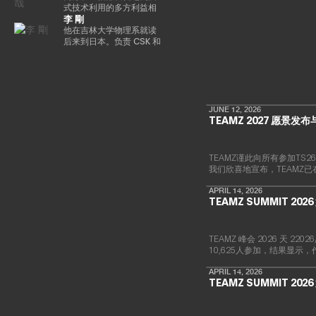
术定位在消费娱乐、人工
内幕》选为 “前100名种子
成立。他的书是《元界与
信任和价值的概念，加速
盟。自2025/4以来，他一
自2018/9以来一直担任该
式技术利用的多方利益相
智能和大众普及的交汇
李 剛
投资者” 之一。
网络3》（MDN 公司）。
实现下一代金融创新。Ken
直担任现任职务。
公司的现任职务。目前，
关者合作会议的一名成员
点。 在代币化数字资产和
总部设在新加坡，领导
正在推广各种措施，以帮
在大学毕业后在一家信用
他在吉林大学物理系就读
现实世界金融领域，渡边
EMURGO考虑发展全球金
助提高整个国内加密资产
卡公司找到了一份工作。
后来到日本。负责 CSK 和
主导了与 SBI Holdings 的
融价值链，并考虑加入专
行业的安全水平。毕业于
我在 2006 年转到了雅虎，
新日铁解决方案的思科网
战略合作伙伴关系，以推
注于技术和创新投资的风
东京工业大学研究生院。
在制定业务战略和负责媒
络的设计和建设。2009
进创新基础设施建设，其
险投资基金Taisu
体和广告领域的支付/银行
年，他创立了网星并担任
中包括完全合规的日元稳
Ventures的投资委员会。
服务方面积累了丰富的经
总裁兼首席执行官一职。
定币，以及针对代币化股
验。他被借调到日本网络
自成立以来，它一直专注
票和现实世界资产
银行（现为PayPay银
于国际通信网关业务，并
JUNE 12, 2026
（RWA）优化的区块链开
TEAMZ 2027 愿景发
行），启动了商业金融服
一直在利用支付x技术的力
发。
务，并从事企业管理和营
量进行市场创造和行为创
销业务。他还负责
新。
Megabank和雅虎之间的
TEAMZ谨此向所有参加T
数字营销子公司（JV）的
我们欣喜地宣布，TEAMZ
董事。之后，他在DeNA和
MobilityTechnologies（现
APRIL 14, 2026
为GO）从事MaaS业务，
TEAMZ SUMMIT 20
并参与了GO的发布阶段。
实施了多个项目负责人。
2021年加入NEC后，他负
TEAMZ 峰会 2026 天 
责新的数字服务业务，例
10,625人参加，结果显示
如web3、生物识别、元宇
宙和秘密计算。
APRIL 14, 2026
TEAMZ SUMMIT 20