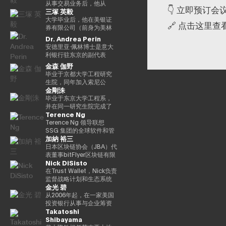
并不受到重视。他还是
袖），他参与了包括以太
《13人对Web3加密资产
立。2021年被任命为日本
2016年以来，我一直在
别，工作地点涵盖新加坡
银行结算与结算服务局顾
从事交易业务后，他从
👇 立即预订会
三塚 英毅
ThinkBlaze的创始人，
坊和泰达币在内的重大区
的未来预测》（朝日新闻
区块链协会理事。毕业于
PWCJapan首席执行官办
及香港。 他同时负责日本
问，任期至2025/6。结算
2024/3年起担任贝莱德全
ThinkBlaze是Outblaze的
块链项目的初始营销和咨
出版社）。
同志社大学，在东京大学
公室（企业规划）支持领
业务的整体发展，与日本
与结算管理局利用新技术
球市场经理，负责监督交
大学毕业后，他在美银证
🔗 点击这里
研究部门，负责研究技术
询。由于这些成就，它被
完成了第17次EMP。
导团队的战略讨论。
国内的机构投资者、ETF
（Project Agora等）参与
易、证券借贷和现金管
券有限公司（前身为美林
中具有社会意义的问题。
CNBC称为 “加密教父（加
2018/7年，他加入了运营
发行方、交易平台、证券
规划和推广先进的结算项
理。他还曾在日本的数字
证券日本证券）工作，在
Dr. Andrea Perin
自2018年以来，Yat一直是
密教父）”。BitAngels 于
全球加密资产交易所
交易所以及加密资产交易
目，以及关于人工智能对
战略领域工作。自 2025 年
法国巴黎银行证券有限公
安德里亚·佩林博士是意大
游戏行业使用区块链和
2013 年共同创立，
Kraken的Payward, Inc.
所保持密切合作。 FLOW
金融系统的影响的国际研
1 月起，他还担任全球产品
司担任多个职位后，他成
利银行驻东京的副代表
NFT（不可替代代币）的
BitAngels Fund 1 于
（美国），并为金融服务
TRADERS 已连续多年获
究。他还参与了各种国际
解决方案部，负责监督同
为全球市场管理部的首席
处。在这个职位上，我负
金森 伽野
早期支持者。人们认为，
2014 年共同创立。该基金
局的注册做出了贡献。从
得东京证券交易所颁发的
政策讨论机构，例如国际
一部门的过渡管理。
运营官。在Web3公司
责日本、韩国、台湾、澳
毕业于京都大学工程研究
这将使游戏玩家能够真正
以以太坊众筹中以每枚代
2020/3年起，他就任公司
“最佳做市商”奖项。作为一
清算银行结算市场基础设
Animoca Brands Co.,
大利亚和新西兰的经济政
生院，同年加入索尼公
拥有游戏中的资产和数
币30美分的价格投资100
在日本的代表。2022/7
家上市公司，FLOW
施委员会（CPMI）、七国
Ltd.成立时担任首席运营官
策讨论和宏观经济和金融
金剛洙
司。从事产品设计开发、
据，进而拥有价值本身。
万美元而闻名。图尔平也
年，他就任币安驻日本代
TRADERS 亦积极参与包
集团数字支付专家组
后，他自2024/3年以来一
趋势的分析。我们还努力
产品策划和营销工作。之
毕业于东京大学工程系，
Yat 对去中心化应用程序和
是2015年开发了 “比特币
表。完成了牛津大学工商
括现货加密资产及加密资
（2023年联席主席）、金
直担任现任职务。
通过与当地金融和监管机
后，我以互联网证券和经
并在同一研究生院完成了
数字资产的潜力有了清晰
四季模型（比特币的四
管理硕士（MBA）学位。
产 ETF 在内的数字资产流
融稳定委员会（FSB）创
构、机构投资者和商界的
Terence Ng
验丰富的客户体验、CX策
工程学研究生院的课程。
的认识，很快带领
季）” 的人，他于2024年
动性提供，致力于连接传
新网络和BIS/中央银行
对话，增进对意大利经济
略推广等方式推出了一项
加入花旗证券有限公司，
Terence Ng 领导联想
Animoca Brands 在区块
由天马出版社出版的《比
统金融与数字资产行业。
CBDC小组。在日本银
的理解，进一步加强两国
新的金融科技业务。于
从事日本政府债券和利率
SSG 集团的全球软件和管
链、游戏、NFT 和开放的
特币超级周期》一书获得
行，他还先后担任过长崎
之间的经济和金融关系。
加納 裕三
2022年加入索尼银行，目
衍生品的交易业务。之
理服务业务。他负责推动
元宇宙中占据了领导地
了高度赞誉，并因准确预
分行经理、香港办事处经
他在中央银行、银行监管
前正在以索尼银行DX业务
后，他加入了松尾实验室
战略性微软云解决方案提
日本区块链协会（JBA）代
位。Animoca Brands已
测2024/11年初比特币的
理、金融机构局国际科科
机构以及包括欧洲中央银
规划经理的身份推广与
株式会社，一直负责机器
供商 (CSP) 计划，并与微
表董事bitFlyer区块链有限
经开发了多个以NFT为中
历史高点更新而受到关
长（负责巴塞尔监管）、
行（ECB）和欧洲投资银
Nick DiSisto
Web3相关的新业务规划。
学习项目的规划、PoC 和
软合作推进整体相关服务
公司代表董事高盛证券有
心的子公司和产品组，还
注。在进入数字资产领域
国际局规划师等职务。在
行（EIB）在内的国际金融
开发。他于2022年就任公
解决方案。他在安全、软
限公司等，他在2014/1年
在Trust Wallet，Nick负责
投资了540多家区块链相关
之前，他创立了Market
财务省，他作为国际组织
机构拥有超过15年的经
司董事，还成立了一个专
件、云和人工智能生态系
共同创立了bitFlyer有限公
监督战略计划和生态系统
公司，以建立世界上最大
Wire（现为
司的规划官负责国际金融
验，在金融监管、治理和
金光 碧
门研究生成式人工智能的
统领域领导全球市场的重
司。 自bitFlyer成立以来，
合作伙伴关系，这些举措
的区块链投资组合之一。
GlobeNewsWire）。该公
（FATF、FSB等）。毕业
合规方面拥有深厚的专业
新风险投资基金。
要战略合作伙伴关系和销
它一直在努力就国内法律
和生态系统合作伙伴关系
从2006年起，在一家美国
迄今为止，Yat先生获得了
司目前是阿波罗环球管理
于一桥大学法学院。我在
知识。我获得了罗马托尔
售。 自2011年加入联想以
的修订提出建议，制定自
对该平台的增长和用户体
投资银行从事与企业筹资
许多荣誉，并被世界经济
旗下的一个业务部门，规
哈佛大学攻读了计算机科
维加塔大学关于健全监管
Takatoshi
来，Terence Ng领导了联
我监管规则等，并先后担
验至关重要。 他的努力涵
和并购相关的衍生结构设
论坛选为 “明日全球领袖”
模约为5亿美元。此外，作
学专业 AI。
和监管机构制裁权限的法
Shibayama
想与安全、娱乐、电子商
任加密资产（虚拟货币）
盖了广泛的重要领域，例
计工作达10年。2016年加
之一，在DHL/SCMP大奖
为消费互联网早期营销的
学博士学位。