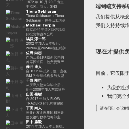
希望党正式批准），并竞
特殊任务（科学和技术/知
る』、番組「成田悠輔と
“30岁以下30人（消费技术
席执行官的身份领导卡尔
做，我们的目标是实现一
教授，2025年日本国际博
导每项使命的整合和执
1972 年 10 月 29 日出生
端到端支持系
选希望党联合代表选举。
识产权战略/酷日本战略/太
愛すべき非生産性の世
部门）”。 2025/8 年，我
达诺的技术开发。
个更公平的数字框架，这
览会（大阪/关西世博会）
行，并实现快速价值创
于福冈。商人。SNS
Tiena Sekharan
希望党代表（11月-）平成
空政策）的部长。负责数
界」「夜明け前の
登上了 “蓝色起源 NS-34”
将有助于建立新的资产类
主题项目制作人。写真集
造，以使用卡尔达诺实现
Media & Consulting Co.,
我们提供从概
30年（2018年）全国民主
字改革的部长在Reiwa 2的
PLAYERS」「成田悠輔の
任务，并作为世界上第
别、边玩边赚的经济和开
《渴望弥撒（2019年阿曼
包容性和公平的增长。在
Ltd. 的创始人目前，他们
Tiena Sekharan（Tiena
党联合代表（5月至9月）
须贺内阁中就职。第一任
聞かれちゃいけない話」
712 位宇航员前往太空。
放的元宇宙。Yat 于 1990
那）》和NFT作品《波浪
加入基金会之前，他在瑞
活跃于火箭开发、应用生
Sekharan）担任以太坊基
我们支持持续
Michael Terpin
全国民主党代表（9月〜）
数字事务部长在Reiwa 3就
「walk」「書く気がおき
他的兴趣涵盖科技、投
年在德国雅达利开始了他
的再数字化（2021年基金
士和斯堪的纳维亚国家工
产以及作为预防医学促进
金会亚太地区（APAC）地
新国民民主党通过令和
职。现任自民党公共关系
ない」など。
资、艺术、慈善、游戏和
的职业生涯。1995年，他
会）》等获得了2016年
作了17年以上，在专业服
协会对人们进行预防医学
区机构负责人，并通过促
迈克尔·特平是区块链领域
2（2020）支部党成立并
部主任兼数字社会促进部
太空探索。
移居香港，创立了香港
PrixarElectronica荣誉
务和金融行业工作，专注
教育等各个领域。会员制
进企业领域的采用来领导
的投资和咨询公司
鳩貝 淳一郎
成为代表（9月）（9
经理。
Cybercity/Freenation，
奖、欧盟的StartsPrize和
于资本市场、数字资产管
在线沙龙 “堀江隆文创新大
以太坊生态系统的发展。
Transform Ventures的创
月），在令和3（2021）
这是亚洲第一个免费网页
2019年SXSWCreative
理、私人银行和交易基础
学（HIU）” 正在开发各种
他的职业生涯始于传统金
始人兼首席执行官，同时
2002 年加入日本银行。
第49届众议院选举的第49
和免费电子邮件服务提供
ExperienceArrowardsCreative
设施。
项目，拥有近700名会员。
融行业，曾担任雷曼兄
也是Supercycle Genesis
2020年至2024年担任结算
现在才提供
佐野 尚志
届众议院选举中获得
商。1998 年，他创立了
ExperienceArrowards。
http://salon.horiemon.com
弟、法国巴黎银行和摩根
Partners, LP的首席执行官
和结算管理局金融科技小
94,530张选票，当选为众
Outblaze，该公司被公认
《阿波罗》杂志40岁以下
这本书《如果你花钱，就
大通等重要职位。在加入
兼首席投资官（CIO）。该
组负责人。2024-2025
作为三菱日联创新伙伴的
议员到目前为止，第 5 学
为多语言白标网络服务的
40位艺术与科技，亚洲数
用它来保护自己的身
以太坊基金会之前，我属
基金是世界上第一个专门
年，金融科技中心副主任
首席投资官，他负责资产
藤井 達人
期 2025.05.01。8月财政
先驱。Outblaze的消息业
字艺术奖卓越奖，以及日
体》。“CHATGPT 与 “没
于摩根大通的区块链部门
研究比特币的算法加密资
兼数字货币验证组负责
管理规模为800亿日元的基
部（现为财务部）在职
务于2009年被出售给了
本媒体艺术节艺术部评审
有未来工作的人”、“2035
KineXYS，负责推广摩根
产对冲基金，它建立了一
人。他从 2025/7 年起被借
金中的创业投资和业务发
自 1998 年以来，他一直在
目前，它仅限
1997/7至1999/6借调至外
IBM，然后Outblaze转变
委员会推荐的许多作品。
年日本堀右卫门在 10 年后
大通硬币和代币化存款等
个投资假设，即比特币每
调，目前担任现任职务。
展，主要是在日本、美国
IBM 为金融机构参与大型
千野 剛司
务省（中东第一司）
为孵化器，旨在促进在数
对未来的完整预测” 等
产品。
个周期都以高价出售，并
自2025/4以来，他一直是
和亚洲。在加入MUIP之
银行核心系统开发和咨询
20007/2001/6 金融厅证
字娱乐领域开发服务和产
以最低价格回购更多比特
东京大学经济学研究生院
前，他曾在独立风险投资
服务。在微软工作后，他
从庆应义塾大学毕业后，
为您的业
券交易监督委员会 2001/7
品的项目和公司。
币。Turpin是一位经验丰
CARF的受邀研究员。翻译
公司Global Brain参与国
参与了三菱日联金融集团
他于2006年加入东京证券
山田 岳樹
至 2002/6 国税厅大阪国税
Animoca Brands就是这
富的高管，作为连续创业
内容包括 “比特币和区块
内和国际创业投资和CVC
的创新业务并领导了DX项
交易所。2008年金融危机
我们完全
局总务科科长 2002/7 至
样一家孵化公司，它成立
者和投资者活跃了超过35
链：支持加密货币的技术”
管理。在此之前，他在索
目。在AU Financial
后，他参与了债务违约管
自 2017 年加入 FLOW
2005/6（负责特别任务的
于2014年。2017 年，我
年，并成功退出多次。基
（NTT Publishing）和
尼担任品类经理，经营海
Holdings担任执行官、首
理流程改进项目，领导了
TRADERS 的机构交易团
下田 尚人
请在预订会议时
部长官专家）2005/7 至
们建立了道尔顿学习实验
于这一往绩，成立了位于
“掌握以太坊——构建智能
外业务，负责为技术投资
席数字官和IT总经理以及
日本证券清算组织的场外
队以来，Takeki 一直为机
2005/8 财政部首席审计局
室，这是一个课后数字实
波多黎各的家族办公室
合约和去中心化应用程序”
和合资设立以及零售能源
微软的业务执行官兼金融
衍生品（信用违约互换和
构投资者提供流动性服
三井住友金融集团和三井
验室，旨在培养发散思维
Transform Capital。他也
（O'Reilly Japan）。合著
业务等新业务项目提供资
创新部门经理之后，他目
利率互换）结算项目，并
务，通过大宗交易覆盖包
住友银行数字战略部主
田中 勇毅
和设计思维等技能，而这
被称为比特币的早期投资
了《Web3的未解决问题》
金。
前担任现任职务。通用公
负责日本交易所集团清算
括 ETF、国际债券及数字
任。总结SMBC集团在数
些技能在传统教育体系中
者和思想领袖（思想领
（日经英国石油公司）和
司协会 FINOVATORS 成
结算领域的业务规划。自
资产在内的多种资产类
字资产方面的工作。日本
2011 年加入日本贝莱德。