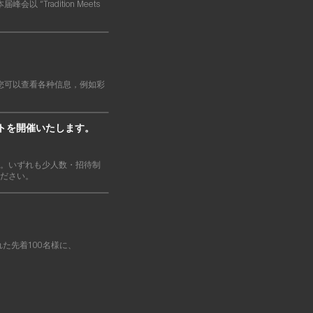
以 “Tradition Meets
。
中，您可以查看各种信息，例如彩
ントを開催いたします。
ます。いずれも少人数・招待制
ださい。
された先着100名様に、