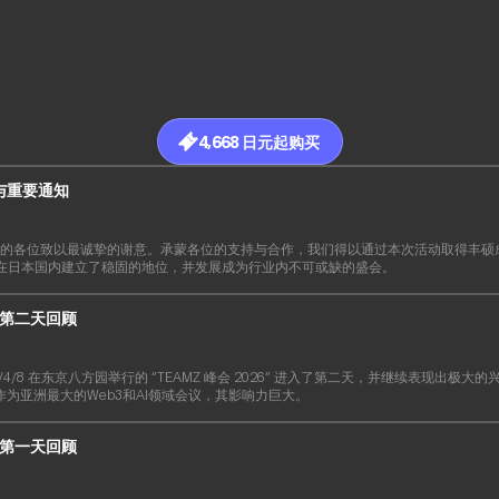
4,668 日元起购买
布与重要通知
S26的各位致以最诚挚的谢意。承蒙各位的支持与合作，我们得以通过本次活动取得丰
已在日本国内建立了稳固的地位，并发展成为行业内不可或缺的盛会。
26 第二天回顾
22026/4/8 在东京八方园举行的 “TEAMZ 峰会 2026” 进入了第二天，并继续表现出
，作为亚洲最大的Web3和AI领域会议，其影响力巨大。
26 第一天回顾