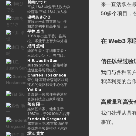
川崎ひでと
町），是兼职农民的长
来一直活跃在
子，他于昭和63（1988）
平成 18/3 毕业于法政大学
毕业于高松高中，平成5年
经济系 平成 18/4 加入株
50多个项目，
塩崎あきひさ
（1993年）毕业于东京大
式会社NTT DOCOMO 平
学法学院，同年加入财政
成 29/8 众议院议员川崎二
在读完松山市立道后小学
部 ※1 平成9年（1997
郎秘书 玲和 3/10 在第 49
和爱光初中和高中后，从
平井 卓也
年），在平成完成哈佛大
届众议院大选中首次当选
东京大学法学院毕业后，
学研究生院（肯尼迪学
玲和 6/10 在第50届众议院
他是长岛/小野/常松律师事
1958 年出生于香川县高
在 Web3
院）Isei 17（2005），正
大选中连任 玲和 6/11 内
务所的合伙人律师。2021
松。毕业于上智大学外语
成田 悠輔
在竞选第 44 届众议院选
务通信国会副大臣（第二
年，他在众议院大选（爱
系英语系。在担任电通株
举。在获得70,177张选票
届石原内阁） Reiwa 7/10
媛县第一区）中首次当
式会社、西日本广播公司
経済学者・零細事業者・
但以浪人身份失败了4年之
数字部长议会副部长、内
选。前国会卫生、劳工和
等公司的总裁兼代表董事
三流タレント。専門は、
信任以经过验
H.E. Justin Sun
后，他在第45届众议院选
阁府议会副部长（第一届
福利部副部长。在党内，
后，他在2000年的第42届
データ・アルゴリズム・
举中获得了109,863张选
高中内阁） 玲和 8/2 数字
在经历过副秘书长的经历
众议院选举中首次当选。
ポエム・思想を組み合わ
Justin Sun阁下是格林纳
票，在平成24（2012）第
部长议会副部长、内阁府
后，他成为国会对策委员
从那时起，他已经连续10
せたビジネスと公共政策
达驻世界贸易组织
我们与各种客户
Charles Hoskinson
46届众议院选举中获得
议会副部长（第二届高中
会副主席。情报战略部、
次当选。他先后担任过自
の想像とデザイン。多分
（WTO）大使和前常驻代
79,153张选票，赢得第二
内阁）
科学、技术和创新战略部
民党经济、工业和总务部
野の学術誌・学会に研究
表，世界领先的区块链和
查尔斯·霍斯金森是区块链
和泽利克的合
个任期，在平成
以及AI/Web3小组委员会
主席、政治事务研究委员
を発表、多くの企業や自
DAOTRON的创始人，以
技术的先驱和去中心化平
Yat Siu
26（2014）第47届众议院
的秘书负责人。
会副主席、内阁府（负责
治体と共同事業を行う。
及全球最大的加密货币交
台 “卡尔达诺（卡尔达
选举中获得78,797张选
信息技术）大臣、国土、
報道・討論・お笑い・ア
易所之一HTX的顾问。 他
诺）” 的创始人。他最初是
萧逸是一位居住在香港的
票，并在平成28（2016）
基础设施、运输和旅游、
ート・ファッションなど
也被称为阿里巴巴创始人
以太坊的联合创始人之
资深科技企业家和投资
高质量和高安
落合 陽一
民主党竞选第三个任期进
内阁常务委员会主席等职
多様な動画や雑誌の企画
马云培育的人，成为
一，在数学逻辑和密码学
者，是Animoca Brands
步党代表选举。他被任命
务，并以自民党信息技术
や出演にも関わる。著書
2025/4 年全球数字资产行
方面有着深厚的背景。卡
的联合创始人兼执行主
媒体艺术家。他出生于
我们处理从具
为该党代理秘书长，在平
战略和特别任务委员会主
『22世紀の資本主義：や
业最著名和最有影响力的
尔达诺的特点是在学术研
席。Animoca Brands是
1987年，于2010年左右开
Frederik Gregaard
成29年（2017年）的第48
席的身份领导自民党的信
がてお金は絶滅する』
人物之一，登上了《福布
究和同行评审的基础上开
区块链和游戏领域的全球
始以艺术家身份工作。她
事宜。
届众议院选举中获得
息技术政策。平成30/10年
『22世紀の民主主義：選
斯》杂志的封面。 此外，
发的，旨在促进金融普惠
领导者，其使命是为全球
的作品以物化、转型和对
弗雷德里克·格雷加德的主
82,345张选票，并当选第
第四届安倍改组内阁中任
挙はアルゴリズムにな
它在国际上获得了高度赞
和智能合约。目前，他以
游戏玩家和互联网用户提
边界地区群众的钦佩为主
要优先事项是推动卡尔达
堀江 貴文
四任期（由香川县第二区
命了信息技术大臣和负责
り、政治家はネコにな
誉，例如多次入选福布斯
输入输出全球（IOG）首
供数字产权。通过这样
题。筑波大学/东京大学副
诺基金会的实施战略，领