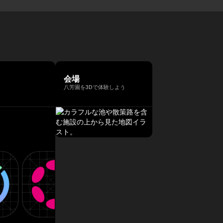
会場
八芳園を3Dで体験しよう