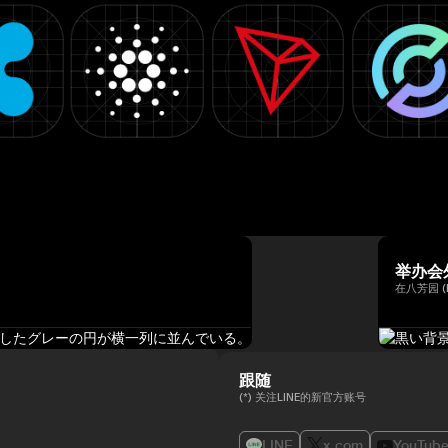
举办会
在八芳园 (
跟随
(*) 关注LINE的新官方账号
LINE
x.com
YouTub