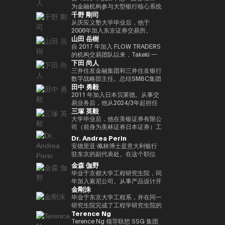
实验室，这是一个课后数字实验
Turpin是一位经验丰富的高管，作
经济学研究生院CARF的受邀研究
在加入MUIP之前，他曾在独立风
为金融机构参与大型银行核心系统
千野 剛司
室，旨在培养发散思维和设计思维
为连续创业者和投资者活跃了超过
员。翻译内容包括 “比特币和区块
险投资公司Global Brain参与国内
开发和咨询服务。在微软工作后，
等技能，而这些技能在传统教育体
35年，并成功退出多次。基于这
链：支持加密货币的技术”（NTT
和国际创业投资和CVC管理。在
他参与了三菱日联金融集团的创新
从庆应义塾大学毕业后，他于
系中并不受到重视。他还是
一往绩，成立了位于波多黎各的家
Publishing）和 “掌握以太坊——
此之前，他在索尼担任品类经理，
业务并领导了DX项目。在AU
2006年加入东京证券交易所。
山田 岳樹
ThinkBlaze的创始人，
族办公室Transform Capital。他
构建智能合约和去中心化应用程
经营海外业务，负责为技术投资和
Financial Holdings担任执行官、
2008年金融危机后，他参与了债
ThinkBlaze是Outblaze的研究部
也被称为比特币的早期投资者和思
序”（O'Reilly Japan）。合著了
合资设立以及零售能源业务等新业
首席数字官和IT总经理以及微软的
务违约管理流程改进项目，领导了
自 2017 年加入 FLOW TRADERS
门，负责研究技术中具有社会意义
想领袖（思想领袖），他参与了包
《Web3的未解决问题》（日经英
务项目提供资金。
业务执行官兼金融创新部门经理之
日本证券清算组织的场外衍生品
的机构交易团队以来，Takeki 一
下田 尚人
的问题。自2018年以来，Yat一直
括以太坊和泰达币在内的重大区块
国石油公司）和《13人对Web3加
后，他目前担任现任职务。通用公
（信用违约互换和利率互换）结算
直为机构投资者提供流动性服务，
是游戏行业使用区块链和NFT（不
链项目的初始营销和咨询。由于这
密资产的未来预测》（朝日新闻出
司协会 FINOVATORS 成立。
项目，并负责日本交易所集团清算
通过大宗交易覆盖包括 ETF、国
三井住友金融集团和三井住友银行
可替代代币）的早期支持者。人们
些成就，它被CNBC称为 “加密教
版社）。
2021年被任命为日本区块链协会
结算领域的业务规划。自2016年
际债券及数字资产在内的多种资产
数字战略部主任。总结SMBC集团
田中 勇毅
认为，这将使游戏玩家能够真正拥
父（加密教父）”。BitAngels 于
理事。毕业于同志社大学，在东京
以来，我一直在PWCJapan首席
类别，工作地点涵盖新加坡及香
在数字资产方面的工作。日本银行
有游戏中的资产和数据，进而拥有
2013 年共同创立，BitAngels
大学完成了第17次EMP。
执行官办公室（企业规划）支持领
港。 他同时负责日本业务的整体
结算与结算服务局顾问，任期至
2011 年加入日本贝莱德。从事交
价值本身。Yat 对去中心化应用程
Fund 1 于 2014 年共同创立。该
导团队的战略讨论。2018/7年，
发展，与日本国内的机构投资者、
2025/6。结算与结算管理局利用
易业务后，他从2024/3年起担任
三塚 英毅
序和数字资产的潜力有了清晰的认
基金以以太坊众筹中以每枚代币
他加入了运营全球加密资产交易所
ETF 发行方、交易平台、证券交
新技术（Project Agora等）参与
贝莱德全球市场经理，负责监督交
识，很快带领 Animoca Brands
30美分的价格投资100万美元而闻
Kraken的Payward, Inc.（美
易所以及加密资产交易所保持密切
规划和推广先进的结算项目，以及
易、证券借贷和现金管理。他还曾
大学毕业后，他在美银证券有限公
在区块链、游戏、NFT 和开放的
名。图尔平也是2015年开发了 “比
国），并为金融服务局的注册做出
合作。 FLOW TRADERS 已连续
关于人工智能对金融系统的影响的
在日本的数字战略领域工作。自
司（前身为美林证券日本证券）工
元宇宙中占据了领导地位。
特币四季模型（比特币的四季）”
了贡献。从2020/3年起，他就任
多年获得东京证券交易所颁发的
国际研究。他还参与了各种国际政
2025 年 1 月起，他还担任全球产
作，在法国巴黎银行证券有限公司
Dr. Andrea Perin
Animoca Brands已经开发了多个
的人，他于2024年由天马出版社
公司在日本的代表。2022/7 年，
“最佳做市商”奖项。作为一家上市
策讨论机构，例如国际清算银行结
品解决方案部，负责监督同一部门
担任多个职位后，他成为全球市场
安德里亚·佩林博士是意大利银行
以NFT为中心的子公司和产品组，
出版的《比特币超级周期》一书获
他就任币安驻日本代表。完成了牛
公司，FLOW TRADERS 亦积极参
算市场基础设施委员会
的过渡管理。
管理部的首席运营官。在Web3公
驻东京的副代表处。在这个职位
还投资了540多家区块链相关公
得了高度赞誉，并因准确预测
津大学工商管理硕士（MBA）学
与包括现货加密资产及加密资产
（CPMI）、七国集团数字支付专
司Animoca Brands Co., Ltd.成
上，我负责日本、韩国、台湾、澳
金森 伽野
司，以建立世界上最大的区块链投
2024/11年初比特币的历史高点更
位。
ETF 在内的数字资产流动性提
家组（2023年联席主席）、金融
立时担任首席运营官后，他自
大利亚和新西兰的经济政策讨论和
毕业于京都大学工程研究生院，同
资组合之一。迄今为止，Yat先生
新而受到关注。在进入数字资产领
供，致力于连接传统金融与数字资
稳定委员会（FSB）创新网络和
2024/3年以来一直担任现任职
宏观经济和金融趋势的分析。我们
年加入索尼公司。从事产品设计开
获得了许多荣誉，并被世界经济论
域之前，他创立了Market
产行业。
BIS/中央银行CBDC小组。在日本
务。
还努力通过与当地金融和监管机
金剛洙
发、产品策划和营销工作。之后，
坛选为 “明日全球领袖” 之一，在
Wire（现为GlobeNewsWire）。
银行，他还先后担任过长崎分行经
构、机构投资者和商界的对话，增
我以互联网证券和经验丰富的客户
毕业于东京大学工程系，并在同一
DHL/SCMP大奖中被选为 “年度青
该公司目前是阿波罗环球管理旗下
理、香港办事处经理、金融机构局
进对意大利经济的理解，进一步加
体验、CX策略推广等方式推出了
研究生院完成了工程学研究生院的
年企业家”，并被Cointelegraph
的一个业务部门，规模约为5亿美
国际科科长（负责巴塞尔监管）、
强两国之间的经济和金融关系。他
Terence Ng
一项新的金融科技业务。于2022
课程。加入花旗证券有限公司，从
评选为 “区块链行业值得关注的
元。此外，作为消费互联网早期营
国际局规划师等职务。在财务省，
在中央银行、银行监管机构以及包
年加入索尼银行，目前正在以索尼
事日本政府债券和利率衍生品的交
Terence Ng 领导联想 SSG 集团
100位人物”。此外，Yat先生是一
销的先驱，他参与了数十个著名互
他作为国际组织司的规划官负责国