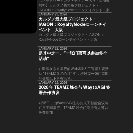
【ネットワーキング・ディナーあり / 参加費
無料】カルダノ最大級プロジェクト・
IAGON：RoyaltyNodeローンチイベント - 東
京
JANUARY 23, 2026
カルダノ最大級プロジェクト・
IAGON：RoyaltyNodeローンチイ
ベント - 大阪
​カルダノ最大級プロジェクト・IAGON：
RoyaltyNodeローンチイベント - 大阪
JANUARY 22, 2026
是其中之一。“一张门票可以参加多个
活动”
在即将在东京举行的Web3和人工智能主要活
动 “TEAMZ SUMMIT” 中，您只需一张门票即
可参加以下所有活动。
JANUARY 22, 2026
2026 年 TEAMZ 峰会与 WaytoAGI 签
署合作协议
4月8日，由WaytoAGI主办的人工智能会议将
在八宝园举行。TEAMZ 峰会门票持有人可以
免费参加