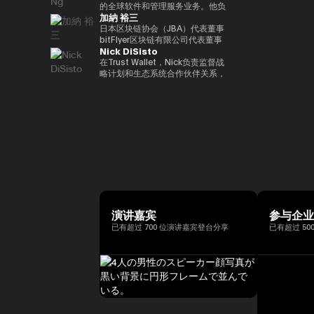
括欧洲中央银行（ECB）和欧洲投
银行DX业务规划经理的身份推广
易业务。之后，他加入了松尾实验
的全球软件和管理服务业务。他负
位接受过古典音乐正规培训的音乐
联网品牌的发展，首先是The
际金融（FATF、FSB等）。毕业
资银行（EIB）在内的国际金融机
加納 裕三
与Web3相关的新业务规划。
室株式会社，一直负责机器学习项
责推动战略性微软云解决方案提供
家，曾担任BAFTA（英国电影电
Motley Fool、America Online
于一桥大学法学院。我在哈佛大学
构拥有超过15年的经验，在金融
目的规划、PoC 和开发。他于
商 (CSP) 计划，并与微软合作推
日本区块链协会（JBA）代表董事
视艺术学院）的顾问委员会成员和
Greenhouse和Earthlink的推出。
攻读了计算机科学专业 AI。
监管、治理和合规方面拥有深厚的
2022年就任公司董事，还成立了
进整体相关服务解决方案。他在安
bitFlyer区块链有限公司代表董事
亚洲青年管弦乐团的董事会成员。
作为教育背景，她获得了纽约州立
专业知识。我获得了罗马托尔维加
Nick DiSisto
一个专门研究生成式人工智能的新
全、软件、云和人工智能生态系统
高盛证券有限公司等，他在
如有必要，可以准备更自然、更精
大学布法罗分校的创意写作硕士学
塔大学关于健全监管和监管机构制
风险投资基金。
领域领导全球市场的重要战略合作
2014/1年共同创立了bitFlyer有限
在Trust Wallet，Nick负责监督战
致的日语版本来介绍演讲者。
位。他获得了雪城大学的两个学士
裁权限的法学博士学位。
伙伴关系和销售。 自2011年加入
公司。 自bitFlyer成立以来，它一
略计划和生态系统合作伙伴关系，
学位，自2000年以来，他还曾在
联想以来，Terence Ng领导了联
直在努力就国内法律的修订提出建
这些举措和生态系统合作伙伴关系
同一所大学担任著名的纽豪斯公共
想与安全、娱乐、电子商务和金融
议，制定自我监管规则等，并先后
对该平台的增长和用户体验至关重
传播学院的顾问委员会成员。此
科技等领域的领先互联网公司的全
担任加密资产（虚拟货币）交易公
要。 他的努力涵盖了广泛的重要
外，Turpin被认为是波多黎各比特
球合作伙伴关系。它还促进了
司bitFlyer USA, Inc.的首席执行官
领域，例如DeFi合作伙伴关系、
币和加密资产社区的先驱，并于
AR/VR的战略合作伙伴关系。
和bitFlyer EUROPE S.A.的董事
法定货币开/关通道、MEV（最大
2016年初获得了该领域的第一份
Terence Ng 在索尼电子、惠普、
长，从全球角度为加密资产（虚拟
提取价值）措施和核心基础设施合
投资者优惠认证（《投资者法
Navteq 公司和诺基亚等领先科技
货币）交易所行业的发展做出了贡
作伙伴关系，旨在为全球数百万用
令》）。
品牌的营销、产品开发和业务开发
献。目前，除了担任成立于
户提供更易于使用、安全和可扩展
方面拥有 20 多年的经验。他在技
2019/5年的bitFlyer区块链有限公
的加密资产。Nick 正在用户体验
术行业的领先业务战略方面有着良
司的代表董事外，他还担任日本区
和区块链技术的交叉点推动创新，
好的记录。 Terence Ng 拥有新加
块链协会（JBA）的代表董事、一
同时与产品、安全、工程和营销等
坡南洋理工大学的商业研究学士学
般注册协会日本元界顾问、
各个部门密切合作。Nick 专注于
演讲嘉宾
参与企
位。他目前居住在新加坡，是区块
ISO/TC307全国审议委员会代表
“将代码转化为现实世界的价值”，
已有超过 700 位演讲嘉宾登台分享
已有超过 50
链和人工智能技术的狂热粉丝。
委员会成员和国防部意见领袖。
正在将自托管钱包发展为下一代金
他们还以专家身份参加了2018年
融基础设施方面发挥作用，并正在
七国集团就业创新部长级会议、
塑造其未来。
2019年G20/V20虚拟资产服务提
供商峰会以及由内阁秘书处主办的
公私数据利用促进基本计划执行委
员会等，并雄心勃勃地致力于
web3行业的发展。