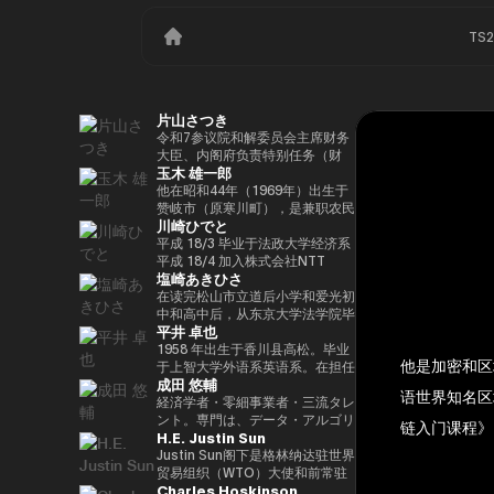
TS
片山さつき
令和7参议院和解委员会主席财务
大臣、内阁府负责特别任务（财
玉木 雄一郎
政）税收特别措施和补贴审查的部
长（高志内阁）
他在昭和44年（1969年）出生于
赞岐市（原寒川町），是兼职农民
川崎ひでと
的长子，他于昭和63（1988）毕
业于高松高中，平成5年（1993
平成 18/3 毕业于法政大学经济系
年）毕业于东京大学法学院，同年
平成 18/4 加入株式会社NTT
塩崎あきひさ
加入财政部 ※1 平成9年（1997
DOCOMO 平成 29/8 众议院议员
年），在平成完成哈佛大学研究生
川崎二郎秘书 玲和 3/10 在第 49
在读完松山市立道后小学和爱光初
院（肯尼迪学院）Isei
届众议院大选中首次当选 玲和
中和高中后，从东京大学法学院毕
平井 卓也
17（2005），正在竞选第 44 届
6/10 在第50届众议院大选中连任
业后，他是长岛/小野/常松律师事
众议院选举。在获得70,177张选
玲和 6/11 内务通信国会副大臣
务所的合伙人律师。2021年，他
1958 年出生于香川县高松。毕业
他是加密和区
票但以浪人身份失败了4年之后，
（第二届石原内阁） Reiwa 7/10
在众议院大选（爱媛县第一区）中
于上智大学外语系英语系。在担任
成田 悠輔
他在第45届众议院选举中获得了
数字部长议会副部长、内阁府议会
首次当选。前国会卫生、劳工和福
电通株式会社、西日本广播公司等
语世界知名区
109,863张选票，在平成
副部长（第一届高中内阁） 玲和
利部副部长。在党内，在经历过副
公司的总裁兼代表董事后，他在
経済学者・零細事業者・三流タレ
24（2012）第46届众议院选举中
8/2 数字部长议会副部长、内阁府
秘书长的经历后，他成为国会对策
2000年的第42届众议院选举中首
ント。専門は、データ・アルゴリ
链入门课程》
H.E. Justin Sun
获得79,153张选票，赢得第二个
议会副部长（第二届高中内阁）
委员会副主席。情报战略部、科
次当选。从那时起，他已经连续
ズム・ポエム・思想を組み合わせ
任期，在平成26（2014）第47届
学、技术和创新战略部以及
10次当选。他先后担任过自民党
たビジネスと公共政策の想像とデ
Justin Sun阁下是格林纳达驻世界
众议院选举中获得78,797张选
AI/Web3小组委员会的秘书负责
经济、工业和总务部主席、政治事
ザイン。多分野の学術誌・学会に
贸易组织（WTO）大使和前常驻
Charles Hoskinson
票，并在平成28（2016）民主党
人。
务研究委员会副主席、内阁府（负
研究を発表、多くの企業や自治体
代表，世界领先的区块链和