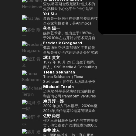
竞选第三个任期进步党代表选举。
责信息技术）大臣、国土、基础设
と共同事業を行う。報道・討論・
DAOTRON的创始人，以及全球
查尔斯·霍斯金森是区块链技术的
他被任命为该党代理秘书长，在平
施、运输和旅游、内阁常务委员会
お笑い・アート・ファッションな
最大的加密货币交易所之一HTX的
先驱和去中心化平台 “卡尔达诺
Yat Siu
成29年（2017年）的第48届众议
主席等职务，并以自民党信息技术
ど多様な動画や雑誌の企画や出演
顾问。 他也被称为阿里巴巴创始
（卡尔达诺）” 的创始人。他最初
院选举中获得82,345张选票，并
战略和特别任务委员会主席的身份
にも関わる。著書『22世紀の資
人马云培育的人，成为 2025/4 年
是以太坊的联合创始人之一，在数
萧逸是一位居住在香港的资深科技
当选第四任期（由香川县第二区希
领导自民党的信息技术政策。平成
本主義：やがてお金は絶滅する』
全球数字资产行业最著名和最有影
学逻辑和密码学方面有着深厚的背
企业家和投资者，是Animoca
落合 陽一
望党正式批准），并竞选希望党联
30/10年第四届安倍改组内阁中任
『22世紀の民主主義：選挙はア
响力的人物之一，登上了《福布
景。卡尔达诺的特点是在学术研究
Brands的联合创始人兼执行主
合代表选举。希望党代表（11
命了信息技术大臣和负责特殊任务
ルゴリズムになり、政治家はネコ
斯》杂志的封面。 此外，它在国
和同行评审的基础上开发的，旨在
席。Animoca Brands是区块链和
媒体艺术家。他出生于1987年，
月-）平成30年（2018年）全国民
（科学和技术/知识产权战略/酷日
になる』、番組「成田悠輔と愛す
际上获得了高度赞誉，例如多次入
促进金融普惠和智能合约。目前，
游戏领域的全球领导者，其使命是
于2010年左右开始以艺术家身份
Frederik Gregaard
主党联合代表（5月至9月）全国
本战略/太空政策）的部长。负责
べき非生産性の世界」「夜明け前
选福布斯 “30岁以下30人（消费技
他以输入输出全球（IOG）首席执
为全球游戏玩家和互联网用户提供
工作。她的作品以物化、转型和对
民主党代表（9月〜）新国民民主
数字改革的部长在Reiwa 2的须贺
のPLAYERS」「成田悠輔の聞か
术部门）”。 2025/8 年，我登上
行官的身份领导卡尔达诺的技术开
数字产权。通过这样做，我们的目
边界地区群众的钦佩为主题。筑波
弗雷德里克·格雷加德的主要优先
党通过令和2（2020）支部党成立
内阁中就职。第一任数字事务部长
れちゃいけない話」「walk」
了 “蓝色起源 NS-34” 任务，并作
发。
标是实现一个更公平的数字框架，
大学/东京大学副教授，2025年日
事项是推动卡尔达诺基金会的实施
堀江 貴文
并成为代表（9月）（9月），在
在Reiwa 3就职。现任自民党公共
「書く気がおきない」など。
为世界上第 712 位宇航员前往太
这将有助于建立新的资产类别、边
本国际博览会（大阪/关西世博
战略，领导每项使命的整合和执
令和3（2021）第49届众议院选
关系部主任兼数字社会促进部经
空。 他的兴趣涵盖科技、投资、
玩边赚的经济和开放的元宇宙。
会）主题项目制作人。写真集《渴
行，并实现快速价值创造，以使用
1972 年 10 月 29 日出生于福冈。
举的第49届众议院选举中获得
理。
艺术、慈善、游戏和太空探索。
Yat 于 1990 年在德国雅达利开始
望弥撒（2019年阿曼那）》和
卡尔达诺实现包容性和公平的增
商人。SNS Media & Consulting
Tiena Sekharan
94,530张选票，当选为众议员到
了他的职业生涯。1995年，他移
NFT作品《波浪的再数字化
长。在加入基金会之前，他在瑞士
Co., Ltd. 的创始人目前，他们活
目前为止，第 5 学期
居香港，创立了香港
（2021年基金会）》等获得了
和斯堪的纳维亚国家工作了17年
跃于火箭开发、应用生产以及作为
Tiena Sekharan（Tiena
2025.05.01。8月财政部（现为财
Cybercity/Freenation，这是亚
2016年PrixarElectronica荣誉
以上，在专业服务和金融行业工
预防医学促进协会对人们进行预防
Sekharan）担任以太坊基金会亚
Michael Terpin
务部）在职1997/7至1999/6借调
洲第一个免费网页和免费电子邮件
奖、欧盟的StartsPrize和2019年
作，专注于资本市场、数字资产管
医学教育等各个领域。会员制在线
太地区（APAC）地区机构负责
至外务省（中东第一司）
服务提供商。1998 年，他创立了
SXSWCreative
理、私人银行和交易基础设施。
沙龙 “堀江隆文创新大学（HIU）”
人，并通过促进企业领域的采用来
迈克尔·特平是区块链领域的投资
20007/2001/6 金融厅证券交易监
Outblaze，该公司被公认为多语
ExperienceArrowardsCreative
正在开发各种项目，拥有近700名
领导以太坊生态系统的发展。他的
和咨询公司Transform Ventures
鳩貝 淳一郎
督委员会 2001/7 至 2002/6 国税
言白标网络服务的先驱。
ExperienceArrowards。《阿波
会员。
职业生涯始于传统金融行业，曾担
的创始人兼首席执行官，同时也是
厅大阪国税局总务科科长 2002/7
Outblaze的消息业务于2009年被
罗》杂志40岁以下40位艺术与科
http://salon.horiemon.com 这
任雷曼兄弟、法国巴黎银行和摩根
Supercycle Genesis Partners,
2002 年加入日本银行。2020年至
至 2005/6（负责特别任务的部长
出售给了IBM，然后Outblaze转
技，亚洲数字艺术奖卓越奖，以及
本书《如果你花钱，就用它来保护
大通等重要职位。在加入以太坊基
LP的首席执行官兼首席投资官
2024年担任结算和结算管理局金
佐野 尚志
官专家）2005/7 至 2005/8 财政
变为孵化器，旨在促进在数字娱乐
日本媒体艺术节艺术部评审委员会
自己的身体》。“CHATGPT 与
金会之前，我属于摩根大通的区块
（CIO）。该基金是世界上第一个
融科技小组负责人。2024-2025
部首席审计局
领域开发服务和产品的项目和公
推荐的许多作品。
“没有未来工作的人”、“2035 年日
链部门KineXYS，负责推广摩根大
专门研究比特币的算法加密资产对
年，金融科技中心副主任兼数字货
作为三菱日联创新伙伴的首席投资
司。Animoca Brands就是这样一
本堀右卫门在 10 年后对未来的完
通硬币和代币化存款等产品。
冲基金，它建立了一个投资假设，
币验证组负责人。他从 2025/7 年
官，他负责资产管理规模为800亿
藤井 達人
家孵化公司，它成立于2014年。
整预测” 等
即比特币每个周期都以高价出售，
起被借调，目前担任现任职务。自
日元的基金中的创业投资和业务发
2017 年，我们建立了道尔顿学习
并以最低价格回购更多比特币。
2025/4以来，他一直是东京大学
展，主要是在日本、美国和亚洲。
自 1998 年以来，他一直在 IBM