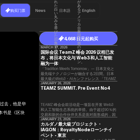
购买门票
News
日本語
English
4,668 日元起购买
MARCH 17, 2026
国际会议 TeamZ 峰会 2026 议程已发
布，将日本文化与 Web3 和人工智能
融为一体
「Tradition Meets Tomorrow」— 日本文化と
最先端テクノロジーが融合する2日間。日本
最大級のWeb3・AIカンファレンス 「TEAMZ
Summit 2026」 が、2026年4月7日・8日に
JANUARY 26, 2026
TEAMZ SUMMIT. Pre Event No4
東京・八芳園にて開催されます。今年のテー
マは 「Tradition Meets Tomorrow」。日本の
伝統文化と最先端のテクノロジーが融合す
过去，他是华
る、特別な2日間となります。このたび、公
TEAMZ 峰会会前活动是一项旨在开发 Web3
式アジェンダが公開されました。（※登壇者
和人工智能生态系统的举措。由于超过90％的
一本书是《区块
のスケジュール等の都合により、開催までに
交易和新的合作伙伴关系是面对面形成的，因
内容が変更となる可能性があります。）
此TEAMZ将在本次活动之前举行一次数量有
JANUARY 23, 2026
カルダノ最大級プロジェクト・
限的交流会议，以在轻松的氛围中促进高质量
IAGON：RoyaltyNodeローンチイ
的交流。
ベント - 東京