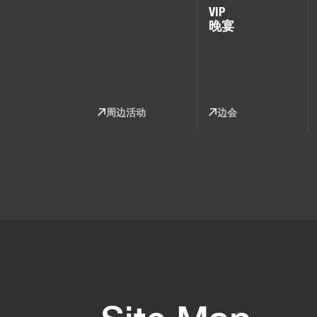
VIP
晚宴
周边活动
边会