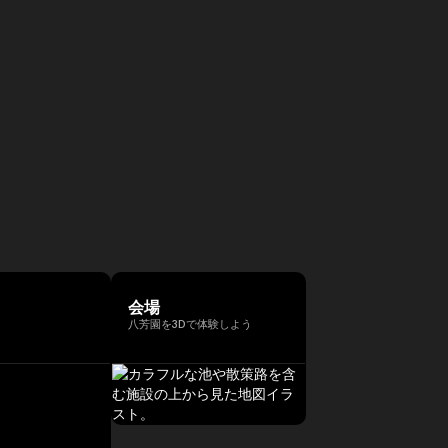
会場
八芳園を3Dで体験しよう