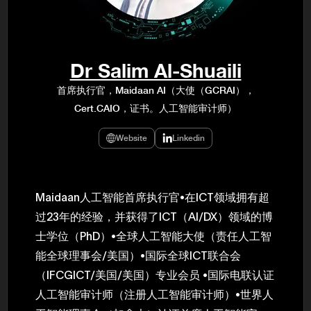
年（201
至9月）全
民民主党通
并成为代表
3（202
众议院选举
Dr Salim Al-Shuaili
为众议员到
2025.0
首席执行官，Maidaan AI（大使（GCRAI），
在职1997
Cert.CAIO，证书。人工智能审计师）
东第一司）2
易监督委员会 
大阪国税局总
Website
Linkedin
2005/
2005/7 
Maidaan人工智能首席执行官•在ICT领域拥有超
过23年的经验，并获得了ICT（AI/DX）领域的博
士学位（PhD）•全球人工智能大使（责任人工智
能全球理事会/美国）•国际全球ICT联合会
（IFCGICT/美国/美国）专业会员 •国际电联认证
人工智能审计师（注册人工智能审计师）•世界人