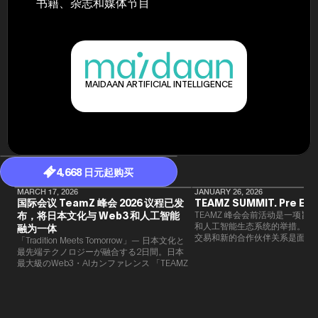
书籍、杂志和媒体节目
MAIDAAN ARTIFICIAL INTELLIGENCE
4,668 日元起购买
MARCH 17, 2026
JANUARY 26, 2026
国际会议 TeamZ 峰会 2026 议程已发
TEAMZ SUMMIT. Pre Eve
布，将日本文化与 Web3 和人工智能
TEAMZ 峰会会前活动是一项旨在
和人工智能生态系统的举措。由于
融为一体
交易和新的合作伙伴关系是面对
「Tradition Meets Tomorrow」— 日本文化と
此TEAMZ将在本次活动之前举
最先端テクノロジーが融合する2日間。日本
限的交流会议，以在轻松的氛围
最大級のWeb3・AIカンファレンス 「TEAMZ
的交流。
Summit 2026」 が、2026年4月7日・8日に
東京・八芳園にて開催されます。今年のテー
マは 「Tradition Meets Tomorrow」。日本の
伝統文化と最先端のテクノロジーが融合す