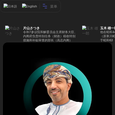
菜单
日本語
English
片山さつき
玉木 雄一
令和7参议院和解委员会主席财务大臣、
他在昭和4
内阁府负责特别任务（财政）税收特别
（原寒川
措施和补贴审查的部长（高志内阁）
于昭和63
成5年（1
院，同年加
（1997
生院（肯尼迪
正在竞选第
70,17
后，他在第
109,86
46届众议
赢得第二个
47届众议
并在平成2
任期进步
代理秘书长
第48届众
票，并当
希望党正
代表选举。