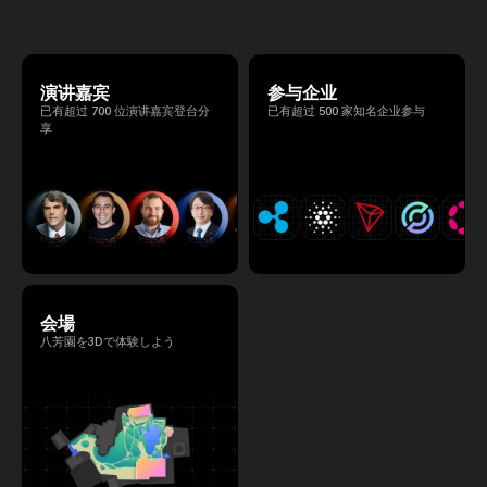
る、特別な2日間となります。このたび、公
式アジェンダが公開されました。（※登壇者
のスケジュール等の都合により、開催までに
内容が変更となる可能性があります。）
演讲嘉宾
参与企业
已有超过 700 位演讲嘉宾登台分
已有超过 500 家知名企业参与
享
会場
八芳園を3Dで体験しよう