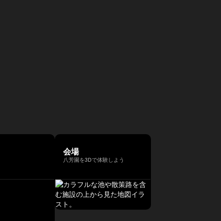
会場
八芳園を3Dで体験しよう