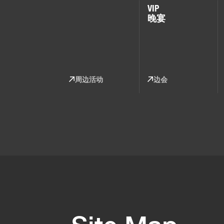
VIP
晚宴
周边活动
边会