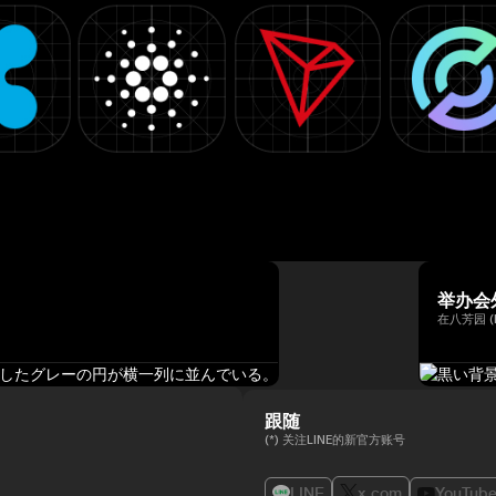
举办会
在八芳园 (
跟随
(*) 关注LINE的新官方账号
LINE
x.com
YouTub