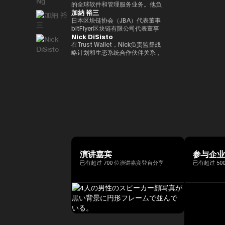
括欧洲中央银行（ECB）和欧洲投
银行DX业务规划经理的身份推广
易业务。之后，他加入了松尾实验
的全球软件和管理服务业务。他负
位接受过古典音乐正规培训的音乐
联网品牌的发展，首先是The
际金融（FATF、FSB等）。毕业
资银行（EIB）在内的国际金融机
加納 裕三
与Web3相关的新业务规划。
室株式会社，一直负责机器学习项
责推动战略性微软云解决方案提供
家，曾担任BAFTA（英国电影电
Motley Fool、America Online
于一桥大学法学院。我在哈佛大学
构拥有超过15年的经验，在金融
目的规划、PoC 和开发。他于
商 (CSP) 计划，并与微软合作推
日本区块链协会（JBA）代表董事
视艺术学院）的顾问委员会成员和
Greenhouse和Earthlink的推出。
攻读了计算机科学专业 AI。
监管、治理和合规方面拥有深厚的
2022年就任公司董事，还成立了
进整体相关服务解决方案。他在安
bitFlyer区块链有限公司代表董事
亚洲青年管弦乐团的董事会成员。
作为教育背景，她获得了纽约州立
专业知识。我获得了罗马托尔维加
Nick DiSisto
一个专门研究生成式人工智能的新
全、软件、云和人工智能生态系统
高盛证券有限公司等，他在
如有必要，可以准备更自然、更精
大学布法罗分校的创意写作硕士学
塔大学关于健全监管和监管机构制
风险投资基金。
领域领导全球市场的重要战略合作
2014/1年共同创立了bitFlyer有限
在Trust Wallet，Nick负责监督战
致的日语版本来介绍演讲者。
位。他获得了雪城大学的两个学士
裁权限的法学博士学位。
伙伴关系和销售。 自2011年加入
公司。 自bitFlyer成立以来，它一
略计划和生态系统合作伙伴关系，
学位，自2000年以来，他还曾在
联想以来，Terence Ng领导了联
直在努力就国内法律的修订提出建
这些举措和生态系统合作伙伴关系
同一所大学担任著名的纽豪斯公共
想与安全、娱乐、电子商务和金融
议，制定自我监管规则等，并先后
对该平台的增长和用户体验至关重
传播学院的顾问委员会成员。此
科技等领域的领先互联网公司的全
担任加密资产（虚拟货币）交易公
要。 他的努力涵盖了广泛的重要
外，Turpin被认为是波多黎各比特
球合作伙伴关系。它还促进了
司bitFlyer USA, Inc.的首席执行官
领域，例如DeFi合作伙伴关系、
币和加密资产社区的先驱，并于
AR/VR的战略合作伙伴关系。
和bitFlyer EUROPE S.A.的董事
法定货币开/关通道、MEV（最大
2016年初获得了该领域的第一份
Terence Ng 在索尼电子、惠普、
长，从全球角度为加密资产（虚拟
提取价值）措施和核心基础设施合
投资者优惠认证（《投资者法
Navteq 公司和诺基亚等领先科技
货币）交易所行业的发展做出了贡
作伙伴关系，旨在为全球数百万用
令》）。
品牌的营销、产品开发和业务开发
献。目前，除了担任成立于
户提供更易于使用、安全和可扩展
方面拥有 20 多年的经验。他在技
2019/5年的bitFlyer区块链有限公
的加密资产。Nick 正在用户体验
术行业的领先业务战略方面有着良
司的代表董事外，他还担任日本区
和区块链技术的交叉点推动创新，
好的记录。 Terence Ng 拥有新加
块链协会（JBA）的代表董事、一
同时与产品、安全、工程和营销等
坡南洋理工大学的商业研究学士学
般注册协会日本元界顾问、
各个部门密切合作。Nick 专注于
演讲嘉宾
参与企
位。他目前居住在新加坡，是区块
ISO/TC307全国审议委员会代表
“将代码转化为现实世界的价值”，
已有超过 700 位演讲嘉宾登台分享
已有超过 50
链和人工智能技术的狂热粉丝。
委员会成员和国防部意见领袖。
正在将自托管钱包发展为下一代金
他们还以专家身份参加了2018年
融基础设施方面发挥作用，并正在
七国集团就业创新部长级会议、
塑造其未来。
2019年G20/V20虚拟资产服务提
供商峰会以及由内阁秘书处主办的
公私数据利用促进基本计划执行委
员会等，并雄心勃勃地致力于
web3行业的发展。