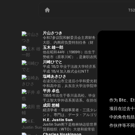
TS
片山さつき
令和7参议院和解委员会主席财务
大臣、内阁府负责特别任务（财
玉木 雄一郎
政）税收特别措施和补贴审查的部
长（高志内阁）
他在昭和44年（1969年）出生于
赞岐市（原寒川町），是兼职农民
川崎ひでと
的长子，他于昭和63（1988）毕
业于高松高中，平成5年（1993
平成 18/3 毕业于法政大学经济系
年）毕业于东京大学法学院，同年
平成 18/4 加入株式会社NTT
塩崎あきひさ
加入财政部 ※1 平成9年（1997
DOCOMO 平成 29/8 众议院议员
年），在平成完成哈佛大学研究生
川崎二郎秘书 玲和 3/10 在第 49
在读完松山市立道后小学和爱光初
院（肯尼迪学院）Isei
届众议院大选中首次当选 玲和
中和高中后，从东京大学法学院毕
平井 卓也
17（2005），正在竞选第 44 届
6/10 在第50届众议院大选中连任
业后，他是长岛/小野/常松律师事
众议院选举。在获得70,177张选
玲和 6/11 内务通信国会副大臣
务所的合伙人律师。2021年，他
1958 年出生于香川县高松。毕业
作为 Btc、
票但以浪人身份失败了4年之后，
（第二届石原内阁） Reiwa 7/10
在众议院大选（爱媛县第一区）中
于上智大学外语系英语系。在担任
成田 悠輔
他在第45届众议院选举中获得了
数字部长议会副部长、内阁府议会
首次当选。前国会卫生、劳工和福
电通株式会社、西日本广播公司等
项目在过去十
109,863张选票，在平成
副部长（第一届高中内阁） 玲和
利部副部长。在党内，在经历过副
公司的总裁兼代表董事后，他在
経済学者・零細事業者・三流タレ
24（2012）第46届众议院选举中
8/2 数字部长议会副部长、内阁府
秘书长的经历后，他成为国会对策
2000年的第42届众议院选举中首
ント。専門は、データ・アルゴリ
中的角色包括
H.E. Justin Sun
获得79,153张选票，赢得第二个
议会副部长（第二届高中内阁）
委员会副主席。情报战略部、科
次当选。从那时起，他已经连续
ズム・ポエム・思想を組み合わせ
任期，在平成26（2014）第47届
学、技术和创新战略部以及
10次当选。他先后担任过自民党
たビジネスと公共政策の想像とデ
Justin Sun阁下是格林纳达驻世界
作伙伴等不同
众议院选举中获得78,797张选
AI/Web3小组委员会的秘书负责
经济、工业和总务部主席、政治事
ザイン。多分野の学術誌・学会に
贸易组织（WTO）大使和前常驻
Charles Hoskinson
票，并在平成28（2016）民主党
人。
务研究委员会副主席、内阁府（负
研究を発表、多くの企業や自治体
代表，世界领先的区块链和