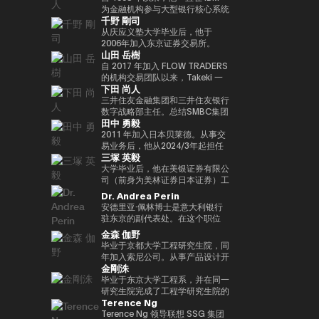
实验室，这是一个课后数字实验
Turpin是一位经验丰富的高管，作
经济学研究生院CARF的受邀研究
在加入MUIP之前，他曾在独立风
为金融机构参与大型银行核心系统
千野 剛司
室，旨在培养发散思维和设计思维
为连续创业者和投资者活跃了超过
员。翻译内容包括 “比特币和区块
险投资公司Global Brain参与国内
开发和咨询服务。在微软工作后，
等技能，而这些技能在传统教育体
35年，并成功退出多次。基于这
链：支持加密货币的技术”（NTT
和国际创业投资和CVC管理。在
他参与了三菱日联金融集团的创新
从庆应义塾大学毕业后，他于
系中并不受到重视。他还是
一往绩，成立了位于波多黎各的家
Publishing）和 “掌握以太坊——
此之前，他在索尼担任品类经理，
业务并领导了DX项目。在AU
2006年加入东京证券交易所。
山田 岳樹
ThinkBlaze的创始人，
族办公室Transform Capital。他
构建智能合约和去中心化应用程
经营海外业务，负责为技术投资和
Financial Holdings担任执行官、
2008年金融危机后，他参与了债
ThinkBlaze是Outblaze的研究部
也被称为比特币的早期投资者和思
序”（O'Reilly Japan）。合著了
合资设立以及零售能源业务等新业
首席数字官和IT总经理以及微软的
务违约管理流程改进项目，领导了
自 2017 年加入 FLOW TRADERS
门，负责研究技术中具有社会意义
想领袖（思想领袖），他参与了包
《Web3的未解决问题》（日经英
务项目提供资金。
业务执行官兼金融创新部门经理之
日本证券清算组织的场外衍生品
的机构交易团队以来，Takeki 一
下田 尚人
的问题。自2018年以来，Yat一直
括以太坊和泰达币在内的重大区块
国石油公司）和《13人对Web3加
后，他目前担任现任职务。通用公
（信用违约互换和利率互换）结算
直为机构投资者提供流动性服务，
是游戏行业使用区块链和NFT（不
链项目的初始营销和咨询。由于这
密资产的未来预测》（朝日新闻出
司协会 FINOVATORS 成立。
项目，并负责日本交易所集团清算
通过大宗交易覆盖包括 ETF、国
三井住友金融集团和三井住友银行
可替代代币）的早期支持者。人们
些成就，它被CNBC称为 “加密教
版社）。
2021年被任命为日本区块链协会
结算领域的业务规划。自2016年
际债券及数字资产在内的多种资产
数字战略部主任。总结SMBC集团
田中 勇毅
认为，这将使游戏玩家能够真正拥
父（加密教父）”。BitAngels 于
理事。毕业于同志社大学，在东京
以来，我一直在PWCJapan首席
类别，工作地点涵盖新加坡及香
在数字资产方面的工作。日本银行
有游戏中的资产和数据，进而拥有
2013 年共同创立，BitAngels
大学完成了第17次EMP。
执行官办公室（企业规划）支持领
港。 他同时负责日本业务的整体
结算与结算服务局顾问，任期至
2011 年加入日本贝莱德。从事交
价值本身。Yat 对去中心化应用程
Fund 1 于 2014 年共同创立。该
导团队的战略讨论。2018/7年，
发展，与日本国内的机构投资者、
2025/6。结算与结算管理局利用
易业务后，他从2024/3年起担任
三塚 英毅
序和数字资产的潜力有了清晰的认
基金以以太坊众筹中以每枚代币
他加入了运营全球加密资产交易所
ETF 发行方、交易平台、证券交
新技术（Project Agora等）参与
贝莱德全球市场经理，负责监督交
识，很快带领 Animoca Brands
30美分的价格投资100万美元而闻
Kraken的Payward, Inc.（美
易所以及加密资产交易所保持密切
规划和推广先进的结算项目，以及
易、证券借贷和现金管理。他还曾
大学毕业后，他在美银证券有限公
在区块链、游戏、NFT 和开放的
名。图尔平也是2015年开发了 “比
国），并为金融服务局的注册做出
合作。 FLOW TRADERS 已连续
关于人工智能对金融系统的影响的
在日本的数字战略领域工作。自
司（前身为美林证券日本证券）工
元宇宙中占据了领导地位。
特币四季模型（比特币的四季）”
了贡献。从2020/3年起，他就任
多年获得东京证券交易所颁发的
国际研究。他还参与了各种国际政
2025 年 1 月起，他还担任全球产
作，在法国巴黎银行证券有限公司
Dr. Andrea Perin
Animoca Brands已经开发了多个
的人，他于2024年由天马出版社
公司在日本的代表。2022/7 年，
“最佳做市商”奖项。作为一家上市
策讨论机构，例如国际清算银行结
品解决方案部，负责监督同一部门
担任多个职位后，他成为全球市场
安德里亚·佩林博士是意大利银行
以NFT为中心的子公司和产品组，
出版的《比特币超级周期》一书获
他就任币安驻日本代表。完成了牛
公司，FLOW TRADERS 亦积极参
算市场基础设施委员会
的过渡管理。
管理部的首席运营官。在Web3公
驻东京的副代表处。在这个职位
还投资了540多家区块链相关公
得了高度赞誉，并因准确预测
津大学工商管理硕士（MBA）学
与包括现货加密资产及加密资产
（CPMI）、七国集团数字支付专
司Animoca Brands Co., Ltd.成
上，我负责日本、韩国、台湾、澳
金森 伽野
司，以建立世界上最大的区块链投
2024/11年初比特币的历史高点更
位。
ETF 在内的数字资产流动性提
家组（2023年联席主席）、金融
立时担任首席运营官后，他自
大利亚和新西兰的经济政策讨论和
毕业于京都大学工程研究生院，同
资组合之一。迄今为止，Yat先生
新而受到关注。在进入数字资产领
供，致力于连接传统金融与数字资
稳定委员会（FSB）创新网络和
2024/3年以来一直担任现任职
宏观经济和金融趋势的分析。我们
年加入索尼公司。从事产品设计开
获得了许多荣誉，并被世界经济论
域之前，他创立了Market
产行业。
BIS/中央银行CBDC小组。在日本
务。
还努力通过与当地金融和监管机
金剛洙
发、产品策划和营销工作。之后，
坛选为 “明日全球领袖” 之一，在
Wire（现为GlobeNewsWire）。
银行，他还先后担任过长崎分行经
构、机构投资者和商界的对话，增
我以互联网证券和经验丰富的客户
毕业于东京大学工程系，并在同一
DHL/SCMP大奖中被选为 “年度青
该公司目前是阿波罗环球管理旗下
理、香港办事处经理、金融机构局
进对意大利经济的理解，进一步加
体验、CX策略推广等方式推出了
研究生院完成了工程学研究生院的
年企业家”，并被Cointelegraph
的一个业务部门，规模约为5亿美
国际科科长（负责巴塞尔监管）、
强两国之间的经济和金融关系。他
Terence Ng
一项新的金融科技业务。于2022
课程。加入花旗证券有限公司，从
评选为 “区块链行业值得关注的
元。此外，作为消费互联网早期营
国际局规划师等职务。在财务省，
在中央银行、银行监管机构以及包
年加入索尼银行，目前正在以索尼
事日本政府债券和利率衍生品的交
Terence Ng 领导联想 SSG 集团
100位人物”。此外，Yat先生是一
销的先驱，他参与了数十个著名互
他作为国际组织司的规划官负责国