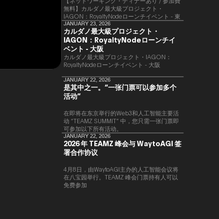
【ネットワーキング・ディナーあり / 参加費
無料】カルダノ最大級プロジェクト・
IAGON：RoyaltyNodeローンチイベント - 東
京
JANUARY 23, 2026
カルダノ最大級プロジェクト・
IAGON：RoyaltyNodeローンチイ
ベント - 大阪
​カルダノ最大級プロジェクト・IAGON：
RoyaltyNodeローンチイベント - 大阪
JANUARY 22, 2026
是其中之一。“一张门票可以参加多个
活动”
在即将在东京举行的Web3和人工智能主要活
动 “TEAMZ SUMMIT” 中，您只需一张门票即
可参加以下所有活动。
JANUARY 22, 2026
2026 年 TEAMZ 峰会与 WaytoAGI 签
署合作协议
4月8日，由WaytoAGI主办的人工智能会议将
在八宝园举行。TEAMZ 峰会门票持有人可以
免费参加