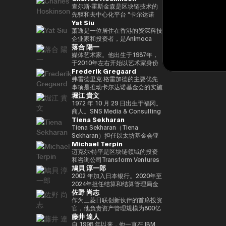
竞选第三个任期进步党代表选举。
责信息技术）大臣、国土、基础设
と共同事業を行う。報道・討論・
DAOTRON的创始人，以及全球
查尔斯·霍斯金森是区块链技术的
他被任命为该党代理秘书长，在平
施、运输和旅游、内阁常务委员会
お笑い・アート・ファッションな
最大的加密货币交易所之一HTX的
先驱和去中心化平台 “卡尔达诺
Yat Siu
成29年（2017年）的第48届众议
主席等职务，并以自民党信息技术
ど多様な動画や雑誌の企画や出演
顾问。 他也被称为阿里巴巴创始
（卡尔达诺）” 的创始人。他最初
院选举中获得82,345张选票，并
战略和特别任务委员会主席的身份
にも関わる。著書『22世紀の資
人马云培育的人，成为 2025/4 年
是以太坊的联合创始人之一，在数
萧逸是一位居住在香港的资深科技
当选第四任期（由香川县第二区希
领导自民党的信息技术政策。平成
本主義：やがてお金は絶滅する』
全球数字资产行业最著名和最有影
学逻辑和密码学方面有着深厚的背
企业家和投资者，是Animoca
落合 陽一
望党正式批准），并竞选希望党联
30/10年第四届安倍改组内阁中任
『22世紀の民主主義：選挙はア
响力的人物之一，登上了《福布
景。卡尔达诺的特点是在学术研究
Brands的联合创始人兼执行主
合代表选举。希望党代表（11
命了信息技术大臣和负责特殊任务
ルゴリズムになり、政治家はネコ
斯》杂志的封面。 此外，它在国
和同行评审的基础上开发的，旨在
席。Animoca Brands是区块链和
媒体艺术家。他出生于1987年，
月-）平成30年（2018年）全国民
（科学和技术/知识产权战略/酷日
になる』、番組「成田悠輔と愛す
际上获得了高度赞誉，例如多次入
促进金融普惠和智能合约。目前，
游戏领域的全球领导者，其使命是
于2010年左右开始以艺术家身份
Frederik Gregaard
主党联合代表（5月至9月）全国
本战略/太空政策）的部长。负责
べき非生産性の世界」「夜明け前
选福布斯 “30岁以下30人（消费技
他以输入输出全球（IOG）首席执
为全球游戏玩家和互联网用户提供
工作。她的作品以物化、转型和对
民主党代表（9月〜）新国民民主
数字改革的部长在Reiwa 2的须贺
のPLAYERS」「成田悠輔の聞か
术部门）”。 2025/8 年，我登上
行官的身份领导卡尔达诺的技术开
数字产权。通过这样做，我们的目
边界地区群众的钦佩为主题。筑波
弗雷德里克·格雷加德的主要优先
党通过令和2（2020）支部党成立
内阁中就职。第一任数字事务部长
れちゃいけない話」「walk」
了 “蓝色起源 NS-34” 任务，并作
发。
标是实现一个更公平的数字框架，
大学/东京大学副教授，2025年日
事项是推动卡尔达诺基金会的实施
堀江 貴文
并成为代表（9月）（9月），在
在Reiwa 3就职。现任自民党公共
「書く気がおきない」など。
为世界上第 712 位宇航员前往太
这将有助于建立新的资产类别、边
本国际博览会（大阪/关西世博
战略，领导每项使命的整合和执
令和3（2021）第49届众议院选
关系部主任兼数字社会促进部经
空。 他的兴趣涵盖科技、投资、
玩边赚的经济和开放的元宇宙。
会）主题项目制作人。写真集《渴
行，并实现快速价值创造，以使用
1972 年 10 月 29 日出生于福冈。
举的第49届众议院选举中获得
理。
艺术、慈善、游戏和太空探索。
Yat 于 1990 年在德国雅达利开始
望弥撒（2019年阿曼那）》和
卡尔达诺实现包容性和公平的增
商人。SNS Media & Consulting
Tiena Sekharan
94,530张选票，当选为众议员到
了他的职业生涯。1995年，他移
NFT作品《波浪的再数字化
长。在加入基金会之前，他在瑞士
Co., Ltd. 的创始人目前，他们活
目前为止，第 5 学期
居香港，创立了香港
（2021年基金会）》等获得了
和斯堪的纳维亚国家工作了17年
跃于火箭开发、应用生产以及作为
Tiena Sekharan（Tiena
2025.05.01。8月财政部（现为财
Cybercity/Freenation，这是亚
2016年PrixarElectronica荣誉
以上，在专业服务和金融行业工
预防医学促进协会对人们进行预防
Sekharan）担任以太坊基金会亚
Michael Terpin
务部）在职1997/7至1999/6借调
洲第一个免费网页和免费电子邮件
奖、欧盟的StartsPrize和2019年
作，专注于资本市场、数字资产管
医学教育等各个领域。会员制在线
太地区（APAC）地区机构负责
至外务省（中东第一司）
服务提供商。1998 年，他创立了
SXSWCreative
理、私人银行和交易基础设施。
沙龙 “堀江隆文创新大学（HIU）”
人，并通过促进企业领域的采用来
迈克尔·特平是区块链领域的投资
20007/2001/6 金融厅证券交易监
Outblaze，该公司被公认为多语
ExperienceArrowardsCreative
正在开发各种项目，拥有近700名
领导以太坊生态系统的发展。他的
和咨询公司Transform Ventures
鳩貝 淳一郎
督委员会 2001/7 至 2002/6 国税
言白标网络服务的先驱。
ExperienceArrowards。《阿波
会员。
职业生涯始于传统金融行业，曾担
的创始人兼首席执行官，同时也是
厅大阪国税局总务科科长 2002/7
Outblaze的消息业务于2009年被
罗》杂志40岁以下40位艺术与科
http://salon.horiemon.com 这
任雷曼兄弟、法国巴黎银行和摩根
Supercycle Genesis Partners,
2002 年加入日本银行。2020年至
至 2005/6（负责特别任务的部长
出售给了IBM，然后Outblaze转
技，亚洲数字艺术奖卓越奖，以及
本书《如果你花钱，就用它来保护
大通等重要职位。在加入以太坊基
LP的首席执行官兼首席投资官
2024年担任结算和结算管理局金
佐野 尚志
官专家）2005/7 至 2005/8 财政
变为孵化器，旨在促进在数字娱乐
日本媒体艺术节艺术部评审委员会
自己的身体》。“CHATGPT 与
金会之前，我属于摩根大通的区块
（CIO）。该基金是世界上第一个
融科技小组负责人。2024-2025
部首席审计局
领域开发服务和产品的项目和公
推荐的许多作品。
“没有未来工作的人”、“2035 年日
链部门KineXYS，负责推广摩根大
专门研究比特币的算法加密资产对
年，金融科技中心副主任兼数字货
作为三菱日联创新伙伴的首席投资
司。Animoca Brands就是这样一
本堀右卫门在 10 年后对未来的完
通硬币和代币化存款等产品。
冲基金，它建立了一个投资假设，
币验证组负责人。他从 2025/7 年
官，他负责资产管理规模为800亿
藤井 達人
家孵化公司，它成立于2014年。
整预测” 等
即比特币每个周期都以高价出售，
起被借调，目前担任现任职务。自
日元的基金中的创业投资和业务发
2017 年，我们建立了道尔顿学习
并以最低价格回购更多比特币。
2025/4以来，他一直是东京大学
展，主要是在日本、美国和亚洲。
自 1998 年以来，他一直在 IBM