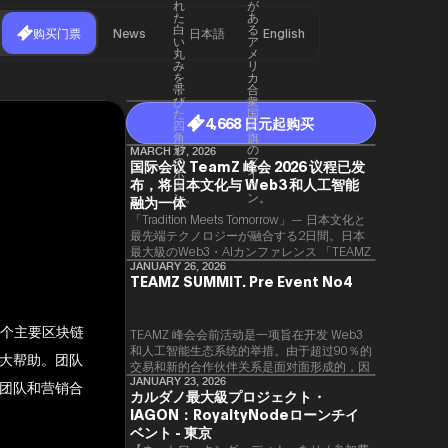
购买门票
News
日本語
English
4,668 日元起购买
MARCH 17, 2026
国际会议 TeamZ 峰会 2026 议程已发
布，将日本文化与 Web3 和人工智能
融为一体
「Tradition Meets Tomorrow」— 日本文化と
最先端テクノロジーが融合する2日間。日本
最大級のWeb3・AIカンファレンス 「TEAMZ
Summit 2026」 が、2026年4月7日・8日に
JANUARY 26, 2026
TEAMZ SUMMIT. Pre Event No4
東京・八芳園にて開催されます。今年のテー
マは 「Tradition Meets Tomorrow」。日本の
伝統文化と最先端のテクノロジーが融合す
和几个主要区块链
る、特別な2日間となります。このたび、公
TEAMZ 峰会会前活动是一项旨在开发 Web3
式アジェンダが公開されました。（※登壇者
和人工智能生态系统的举措。由于超过90％的
大帮助。团队
のスケジュール等の都合により、開催までに
交易和新的合作伙伴关系是面对面形成的，因
内容が変更となる可能性があります。）
此TEAMZ将在本次活动之前举行一次数量有
JANUARY 23, 2026
团队和营销合
カルダノ最大級プロジェクト・
限的交流会议，以在轻松的氛围中促进高质量
IAGON：RoyaltyNodeローンチイ
的交流。
ベント - 東京