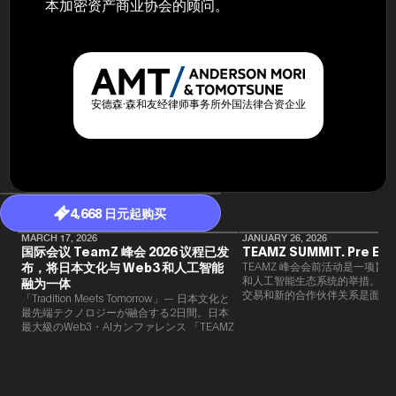
本加密资产商业协会的顾问。
安德森·森和友经律师事务所外国法律合资企业
4,668 日元起购买
MARCH 17, 2026
JANUARY 26, 2026
国际会议 TeamZ 峰会 2026 议程已发
TEAMZ SUMMIT. Pre Eve
布，将日本文化与 Web3 和人工智能
TEAMZ 峰会会前活动是一项旨在
和人工智能生态系统的举措。由于
融为一体
交易和新的合作伙伴关系是面对
「Tradition Meets Tomorrow」— 日本文化と
此TEAMZ将在本次活动之前举
最先端テクノロジーが融合する2日間。日本
限的交流会议，以在轻松的氛围
最大級のWeb3・AIカンファレンス 「TEAMZ
的交流。
Summit 2026」 が、2026年4月7日・8日に
東京・八芳園にて開催されます。今年のテー
マは 「Tradition Meets Tomorrow」。日本の
伝統文化と最先端のテクノロジーが融合す