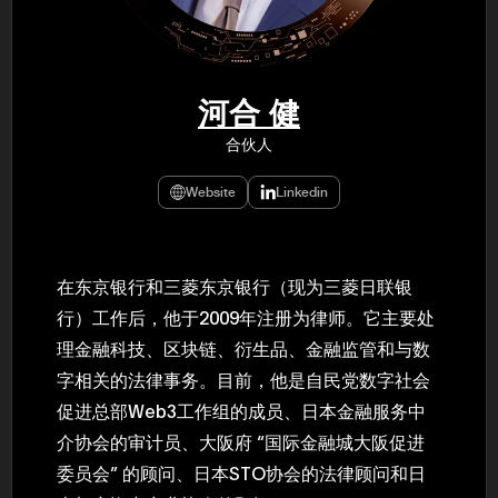
年（201
至9月）全
民民主党通
并成为代表
3（202
众议院选举
河合 健
为众议员到
2025.0
合伙人
在职1997
东第一司）2
易监督委员会 
Website
Linkedin
大阪国税局总
2005/
2005/7 
在东京银行和三菱东京银行（现为三菱日联银
行）工作后，他于2009年注册为律师。它主要处
理金融科技、区块链、衍生品、金融监管和与数
字相关的法律事务。目前，他是自民党数字社会
促进总部Web3工作组的成员、日本金融服务中
介协会的审计员、大阪府 “国际金融城大阪促进
委员会” 的顾问、日本STO协会的法律顾问和日