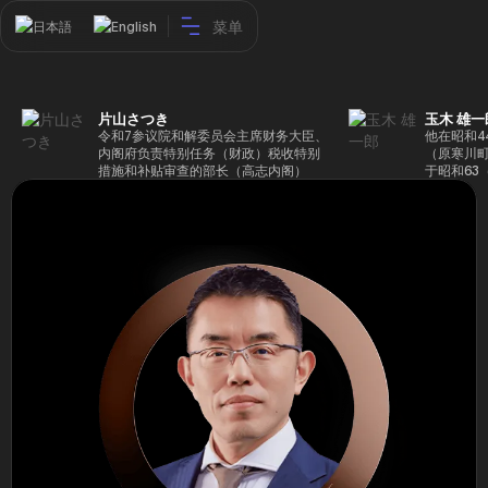
菜单
日本語
English
片山さつき
玉木 雄一
令和7参议院和解委员会主席财务大臣、
他在昭和4
内阁府负责特别任务（财政）税收特别
（原寒川
措施和补贴审查的部长（高志内阁）
于昭和63
成5年（1
院，同年加
（1997
生院（肯尼迪
正在竞选第
70,17
后，他在第
109,86
46届众议
赢得第二个
47届众议
并在平成2
任期进步
代理秘书长
第48届众
票，并当
希望党正
代表选举。