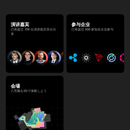
る、特別な2日間となります。このたび、公
式アジェンダが公開されました。（※登壇者
のスケジュール等の都合により、開催までに
内容が変更となる可能性があります。）
演讲嘉宾
参与企业
已有超过 700 位演讲嘉宾登台分
已有超过 500 家知名企业参与
享
会場
八芳園を3Dで体験しよう