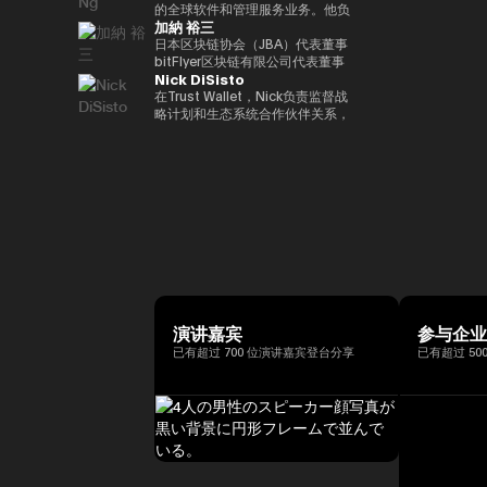
括欧洲中央银行（ECB）和欧洲投
银行DX业务规划经理的身份推广
易业务。之后，他加入了松尾实验
的全球软件和管理服务业务。他负
位接受过古典音乐正规培训的音乐
联网品牌的发展，首先是The
际金融（FATF、FSB等）。毕业
资银行（EIB）在内的国际金融机
加納 裕三
与Web3相关的新业务规划。
室株式会社，一直负责机器学习项
责推动战略性微软云解决方案提供
家，曾担任BAFTA（英国电影电
Motley Fool、America Online
于一桥大学法学院。我在哈佛大学
构拥有超过15年的经验，在金融
目的规划、PoC 和开发。他于
商 (CSP) 计划，并与微软合作推
日本区块链协会（JBA）代表董事
视艺术学院）的顾问委员会成员和
Greenhouse和Earthlink的推出。
攻读了计算机科学专业 AI。
监管、治理和合规方面拥有深厚的
2022年就任公司董事，还成立了
进整体相关服务解决方案。他在安
bitFlyer区块链有限公司代表董事
亚洲青年管弦乐团的董事会成员。
作为教育背景，她获得了纽约州立
专业知识。我获得了罗马托尔维加
Nick DiSisto
一个专门研究生成式人工智能的新
全、软件、云和人工智能生态系统
高盛证券有限公司等，他在
如有必要，可以准备更自然、更精
大学布法罗分校的创意写作硕士学
塔大学关于健全监管和监管机构制
风险投资基金。
领域领导全球市场的重要战略合作
2014/1年共同创立了bitFlyer有限
在Trust Wallet，Nick负责监督战
致的日语版本来介绍演讲者。
位。他获得了雪城大学的两个学士
裁权限的法学博士学位。
伙伴关系和销售。 自2011年加入
公司。 自bitFlyer成立以来，它一
略计划和生态系统合作伙伴关系，
学位，自2000年以来，他还曾在
联想以来，Terence Ng领导了联
直在努力就国内法律的修订提出建
这些举措和生态系统合作伙伴关系
同一所大学担任著名的纽豪斯公共
想与安全、娱乐、电子商务和金融
议，制定自我监管规则等，并先后
对该平台的增长和用户体验至关重
传播学院的顾问委员会成员。此
科技等领域的领先互联网公司的全
担任加密资产（虚拟货币）交易公
要。 他的努力涵盖了广泛的重要
外，Turpin被认为是波多黎各比特
球合作伙伴关系。它还促进了
司bitFlyer USA, Inc.的首席执行官
领域，例如DeFi合作伙伴关系、
币和加密资产社区的先驱，并于
AR/VR的战略合作伙伴关系。
和bitFlyer EUROPE S.A.的董事
法定货币开/关通道、MEV（最大
2016年初获得了该领域的第一份
Terence Ng 在索尼电子、惠普、
长，从全球角度为加密资产（虚拟
提取价值）措施和核心基础设施合
投资者优惠认证（《投资者法
Navteq 公司和诺基亚等领先科技
货币）交易所行业的发展做出了贡
作伙伴关系，旨在为全球数百万用
令》）。
品牌的营销、产品开发和业务开发
献。目前，除了担任成立于
户提供更易于使用、安全和可扩展
方面拥有 20 多年的经验。他在技
2019/5年的bitFlyer区块链有限公
的加密资产。Nick 正在用户体验
术行业的领先业务战略方面有着良
司的代表董事外，他还担任日本区
和区块链技术的交叉点推动创新，
好的记录。 Terence Ng 拥有新加
块链协会（JBA）的代表董事、一
同时与产品、安全、工程和营销等
坡南洋理工大学的商业研究学士学
般注册协会日本元界顾问、
各个部门密切合作。Nick 专注于
演讲嘉宾
参与企
位。他目前居住在新加坡，是区块
ISO/TC307全国审议委员会代表
“将代码转化为现实世界的价值”，
已有超过 700 位演讲嘉宾登台分享
已有超过 50
链和人工智能技术的狂热粉丝。
委员会成员和国防部意见领袖。
正在将自托管钱包发展为下一代金
他们还以专家身份参加了2018年
融基础设施方面发挥作用，并正在
七国集团就业创新部长级会议、
塑造其未来。
2019年G20/V20虚拟资产服务提
供商峰会以及由内阁秘书处主办的
公私数据利用促进基本计划执行委
员会等，并雄心勃勃地致力于
web3行业的发展。