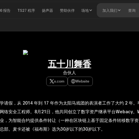
26 报告
TS27 程序
扬声器
赞助伙伴
场地
加入我们
查询
五十川舞香
合伙人
x.com
Website
请假，从 2014 年到 17 年作为太阳马戏团的表演者工作了大约 2 年
网络安全工程师。8月21日，他共同创立了数字资产继承平台Webacy。W
业，为智能合约提供条件转让（一种在区块链上基于固定条件转移数字资
总部。麦卡还被《福布斯》选为30岁以下的30岁以下。