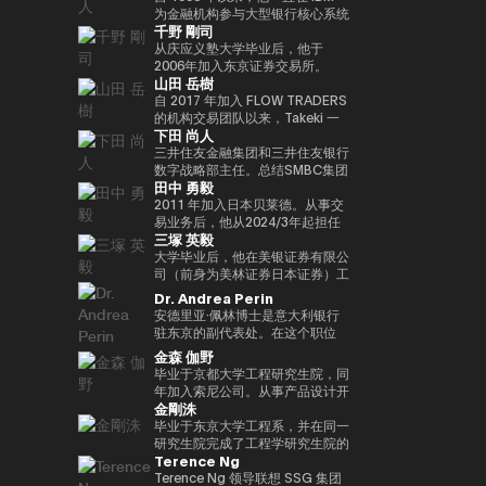
实验室，这是一个课后数字实验
Turpin是一位经验丰富的高管，作
经济学研究生院CARF的受邀研究
在加入MUIP之前，他曾在独立风
为金融机构参与大型银行核心系统
千野 剛司
室，旨在培养发散思维和设计思维
为连续创业者和投资者活跃了超过
员。翻译内容包括 “比特币和区块
险投资公司Global Brain参与国内
开发和咨询服务。在微软工作后，
等技能，而这些技能在传统教育体
35年，并成功退出多次。基于这
链：支持加密货币的技术”（NTT
和国际创业投资和CVC管理。在
他参与了三菱日联金融集团的创新
从庆应义塾大学毕业后，他于
系中并不受到重视。他还是
一往绩，成立了位于波多黎各的家
Publishing）和 “掌握以太坊——
此之前，他在索尼担任品类经理，
业务并领导了DX项目。在AU
2006年加入东京证券交易所。
山田 岳樹
ThinkBlaze的创始人，
族办公室Transform Capital。他
构建智能合约和去中心化应用程
经营海外业务，负责为技术投资和
Financial Holdings担任执行官、
2008年金融危机后，他参与了债
ThinkBlaze是Outblaze的研究部
也被称为比特币的早期投资者和思
序”（O'Reilly Japan）。合著了
合资设立以及零售能源业务等新业
首席数字官和IT总经理以及微软的
务违约管理流程改进项目，领导了
自 2017 年加入 FLOW TRADERS
门，负责研究技术中具有社会意义
想领袖（思想领袖），他参与了包
《Web3的未解决问题》（日经英
务项目提供资金。
业务执行官兼金融创新部门经理之
日本证券清算组织的场外衍生品
的机构交易团队以来，Takeki 一
下田 尚人
的问题。自2018年以来，Yat一直
括以太坊和泰达币在内的重大区块
国石油公司）和《13人对Web3加
后，他目前担任现任职务。通用公
（信用违约互换和利率互换）结算
直为机构投资者提供流动性服务，
是游戏行业使用区块链和NFT（不
链项目的初始营销和咨询。由于这
密资产的未来预测》（朝日新闻出
司协会 FINOVATORS 成立。
项目，并负责日本交易所集团清算
通过大宗交易覆盖包括 ETF、国
三井住友金融集团和三井住友银行
可替代代币）的早期支持者。人们
些成就，它被CNBC称为 “加密教
版社）。
2021年被任命为日本区块链协会
结算领域的业务规划。自2016年
际债券及数字资产在内的多种资产
数字战略部主任。总结SMBC集团
田中 勇毅
认为，这将使游戏玩家能够真正拥
父（加密教父）”。BitAngels 于
理事。毕业于同志社大学，在东京
以来，我一直在PWCJapan首席
类别，工作地点涵盖新加坡及香
在数字资产方面的工作。日本银行
有游戏中的资产和数据，进而拥有
2013 年共同创立，BitAngels
大学完成了第17次EMP。
执行官办公室（企业规划）支持领
港。 他同时负责日本业务的整体
结算与结算服务局顾问，任期至
2011 年加入日本贝莱德。从事交
价值本身。Yat 对去中心化应用程
Fund 1 于 2014 年共同创立。该
导团队的战略讨论。2018/7年，
发展，与日本国内的机构投资者、
2025/6。结算与结算管理局利用
易业务后，他从2024/3年起担任
三塚 英毅
序和数字资产的潜力有了清晰的认
基金以以太坊众筹中以每枚代币
他加入了运营全球加密资产交易所
ETF 发行方、交易平台、证券交
新技术（Project Agora等）参与
贝莱德全球市场经理，负责监督交
识，很快带领 Animoca Brands
30美分的价格投资100万美元而闻
Kraken的Payward, Inc.（美
易所以及加密资产交易所保持密切
规划和推广先进的结算项目，以及
易、证券借贷和现金管理。他还曾
大学毕业后，他在美银证券有限公
在区块链、游戏、NFT 和开放的
名。图尔平也是2015年开发了 “比
国），并为金融服务局的注册做出
合作。 FLOW TRADERS 已连续
关于人工智能对金融系统的影响的
在日本的数字战略领域工作。自
司（前身为美林证券日本证券）工
元宇宙中占据了领导地位。
特币四季模型（比特币的四季）”
了贡献。从2020/3年起，他就任
多年获得东京证券交易所颁发的
国际研究。他还参与了各种国际政
2025 年 1 月起，他还担任全球产
作，在法国巴黎银行证券有限公司
Dr. Andrea Perin
Animoca Brands已经开发了多个
的人，他于2024年由天马出版社
公司在日本的代表。2022/7 年，
“最佳做市商”奖项。作为一家上市
策讨论机构，例如国际清算银行结
品解决方案部，负责监督同一部门
担任多个职位后，他成为全球市场
安德里亚·佩林博士是意大利银行
以NFT为中心的子公司和产品组，
出版的《比特币超级周期》一书获
他就任币安驻日本代表。完成了牛
公司，FLOW TRADERS 亦积极参
算市场基础设施委员会
的过渡管理。
管理部的首席运营官。在Web3公
驻东京的副代表处。在这个职位
还投资了540多家区块链相关公
得了高度赞誉，并因准确预测
津大学工商管理硕士（MBA）学
与包括现货加密资产及加密资产
（CPMI）、七国集团数字支付专
司Animoca Brands Co., Ltd.成
上，我负责日本、韩国、台湾、澳
金森 伽野
司，以建立世界上最大的区块链投
2024/11年初比特币的历史高点更
位。
ETF 在内的数字资产流动性提
家组（2023年联席主席）、金融
立时担任首席运营官后，他自
大利亚和新西兰的经济政策讨论和
毕业于京都大学工程研究生院，同
资组合之一。迄今为止，Yat先生
新而受到关注。在进入数字资产领
供，致力于连接传统金融与数字资
稳定委员会（FSB）创新网络和
2024/3年以来一直担任现任职
宏观经济和金融趋势的分析。我们
年加入索尼公司。从事产品设计开
获得了许多荣誉，并被世界经济论
域之前，他创立了Market
产行业。
BIS/中央银行CBDC小组。在日本
务。
还努力通过与当地金融和监管机
金剛洙
发、产品策划和营销工作。之后，
坛选为 “明日全球领袖” 之一，在
Wire（现为GlobeNewsWire）。
银行，他还先后担任过长崎分行经
构、机构投资者和商界的对话，增
我以互联网证券和经验丰富的客户
毕业于东京大学工程系，并在同一
DHL/SCMP大奖中被选为 “年度青
该公司目前是阿波罗环球管理旗下
理、香港办事处经理、金融机构局
进对意大利经济的理解，进一步加
体验、CX策略推广等方式推出了
研究生院完成了工程学研究生院的
年企业家”，并被Cointelegraph
的一个业务部门，规模约为5亿美
国际科科长（负责巴塞尔监管）、
强两国之间的经济和金融关系。他
Terence Ng
一项新的金融科技业务。于2022
课程。加入花旗证券有限公司，从
评选为 “区块链行业值得关注的
元。此外，作为消费互联网早期营
国际局规划师等职务。在财务省，
在中央银行、银行监管机构以及包
年加入索尼银行，目前正在以索尼
事日本政府债券和利率衍生品的交
Terence Ng 领导联想 SSG 集团
100位人物”。此外，Yat先生是一
销的先驱，他参与了数十个著名互
他作为国际组织司的规划官负责国