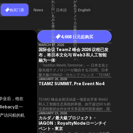
购买门票
News
日本語
English
4,668 日元起购买
MARCH 17, 2026
国际会议 TeamZ 峰会 2026 议程已发
布，将日本文化与 Web3 和人工智能
融为一体
「Tradition Meets Tomorrow」— 日本文化と
最先端テクノロジーが融合する2日間。日本
最大級のWeb3・AIカンファレンス 「TEAMZ
Summit 2026」 が、2026年4月7日・8日に
JANUARY 26, 2026
TEAMZ SUMMIT. Pre Event No4
東京・八芳園にて開催されます。今年のテー
マは 「Tradition Meets Tomorrow」。日本の
伝統文化と最先端のテクノロジーが融合す
。毕业后，他在
る、特別な2日間となります。このたび、公
TEAMZ 峰会会前活动是一项旨在开发 Web3
式アジェンダが公開されました。（※登壇者
和人工智能生态系统的举措。由于超过90％的
ebacy是一
のスケジュール等の都合により、開催までに
交易和新的合作伙伴关系是面对面形成的，因
内容が変更となる可能性があります。）
此TEAMZ将在本次活动之前举行一次数量有
JANUARY 23, 2026
产访问权的机
カルダノ最大級プロジェクト・
限的交流会议，以在轻松的氛围中促进高质量
IAGON：RoyaltyNodeローンチイ
的交流。
ベント - 東京