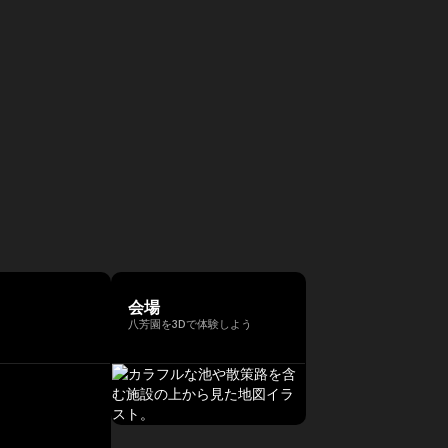
会場
八芳園を3Dで体験しよう