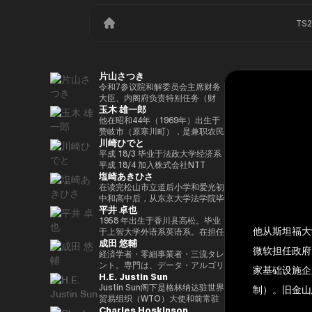
TS
片山さつき
令和7参议院和解委员会主席财务
大臣、内阁府负责特别任务（财
玉木 雄一郎
政）税收特别措施和补贴审查的部
长（高志内阁）
他在昭和44年（1969年）出生于
赞岐市（原寒川町），是兼职农民
川崎ひでと
的长子，他于昭和63（1988）毕
业于高松高中，平成5年（1993
平成 18/3 毕业于法政大学经济系
年）毕业于东京大学法学院，同年
平成 18/4 加入株式会社NTT
塩崎あきひさ
加入财政部 ※1 平成9年（1997
DOCOMO 平成 29/8 众议院议员
年），在平成完成哈佛大学研究生
川崎二郎秘书 玲和 3/10 在第 49
在读完松山市立道后小学和爱光初
院（肯尼迪学院）Isei
届众议院大选中首次当选 玲和
中和高中后，从东京大学法学院毕
平井 卓也
17（2005），正在竞选第 44 届
6/10 在第50届众议院大选中连任
业后，他是长岛/小野/常松律师事
众议院选举。在获得70,177张选
玲和 6/11 内务通信国会副大臣
务所的合伙人律师。2021年，他
1958 年出生于香川县高松。毕业
他从斯坦福大学
票但以浪人身份失败了4年之后，
（第二届石原内阁） Reiwa 7/10
在众议院大选（爱媛县第一区）中
于上智大学外语系英语系。在担任
成田 悠輔
他在第45届众议院选举中获得了
数字部长议会副部长、内阁府议会
首次当选。前国会卫生、劳工和福
电通株式会社、西日本广播公司等
微软担任政府
109,863张选票，在平成
副部长（第一届高中内阁） 玲和
利部副部长。在党内，在经历过副
公司的总裁兼代表董事后，他在
経済学者・零細事業者・三流タレ
24（2012）第46届众议院选举中
8/2 数字部长议会副部长、内阁府
秘书长的经历后，他成为国会对策
2000年的第42届众议院选举中首
ント。専門は、データ・アルゴリ
家基础设施企
H.E. Justin Sun
获得79,153张选票，赢得第二个
议会副部长（第二届高中内阁）
委员会副主席。情报战略部、科
次当选。从那时起，他已经连续
ズム・ポエム・思想を組み合わせ
任期，在平成26（2014）第47届
学、技术和创新战略部以及
10次当选。他先后担任过自民党
たビジネスと公共政策の想像とデ
Justin Sun阁下是格林纳达驻世界
制）。旧金山
众议院选举中获得78,797张选
AI/Web3小组委员会的秘书负责
经济、工业和总务部主席、政治事
ザイン。多分野の学術誌・学会に
贸易组织（WTO）大使和前常驻
Charles Hoskinson
票，并在平成28（2016）民主党
人。
务研究委员会副主席、内阁府（负
研究を発表、多くの企業や自治体
代表，世界领先的区块链和