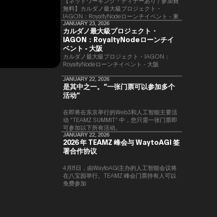
【ネットワーキング・ディナーあり / 参加費
無料】カルダノ最大級プロジェクト・
IAGON：RoyaltyNodeローンチイベント - 東
京
JANUARY 23, 2026
カルダノ最大級プロジェクト・
IAGON：RoyaltyNodeローンチイ
ベント - 大阪
​カルダノ最大級プロジェクト・IAGON：
RoyaltyNodeローンチイベント - 大阪
JANUARY 22, 2026
是其中之一。“一张门票可以参加多个
活动”
在即将在东京举行的Web3和人工智能主要活
动 “TEAMZ SUMMIT” 中，您只需一张门票即
可参加以下所有活动。
JANUARY 22, 2026
2026 年 TEAMZ 峰会与 WaytoAGI 签
署合作协议
4月8日，由WaytoAGI主办的人工智能会议将
在八宝园举行。TEAMZ 峰会门票持有人可以
免费参加