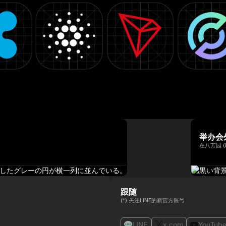
举办会
在八芳园 (
跟随
(*) 关注LINE的新官方账号
LINE
x.com
YouTub