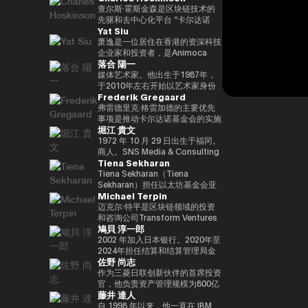
竞选第三个任期进步党代表选举。
责信息技术）大臣、国土、基础设
と共同事業を行う。報道・討論・
DAOTRON的创始人，以及全球
查尔斯·霍斯金森是区块链技术的
他被任命为该党代理秘书长，在平
施、运输和旅游、内阁常务委员会
お笑い・アート・ファッションな
最大的加密货币交易所之一HTX的
先驱和去中心化平台 “卡尔达诺
Yat Siu
成29年（2017年）的第48届众议
主席等职务，并以自民党信息技术
ど多様な動画や雑誌の企画や出演
顾问。 他也被称为阿里巴巴创始
（卡尔达诺）” 的创始人。他最初
院选举中获得82,345张选票，并
战略和特别任务委员会主席的身份
にも関わる。著書『22世紀の資
人马云培育的人，成为 2025/4 年
是以太坊的联合创始人之一，在数
萧逸是一位居住在香港的资深科技
当选第四任期（由香川县第二区希
领导自民党的信息技术政策。平成
本主義：やがてお金は絶滅する』
全球数字资产行业最著名和最有影
学逻辑和密码学方面有着深厚的背
企业家和投资者，是Animoca
落合 陽一
望党正式批准），并竞选希望党联
30/10年第四届安倍改组内阁中任
『22世紀の民主主義：選挙はア
响力的人物之一，登上了《福布
景。卡尔达诺的特点是在学术研究
Brands的联合创始人兼执行主
合代表选举。希望党代表（11
命了信息技术大臣和负责特殊任务
ルゴリズムになり、政治家はネコ
斯》杂志的封面。 此外，它在国
和同行评审的基础上开发的，旨在
席。Animoca Brands是区块链和
媒体艺术家。他出生于1987年，
月-）平成30年（2018年）全国民
（科学和技术/知识产权战略/酷日
になる』、番組「成田悠輔と愛す
际上获得了高度赞誉，例如多次入
促进金融普惠和智能合约。目前，
游戏领域的全球领导者，其使命是
于2010年左右开始以艺术家身份
Frederik Gregaard
主党联合代表（5月至9月）全国
本战略/太空政策）的部长。负责
べき非生産性の世界」「夜明け前
选福布斯 “30岁以下30人（消费技
他以输入输出全球（IOG）首席执
为全球游戏玩家和互联网用户提供
工作。她的作品以物化、转型和对
民主党代表（9月〜）新国民民主
数字改革的部长在Reiwa 2的须贺
のPLAYERS」「成田悠輔の聞か
术部门）”。 2025/8 年，我登上
行官的身份领导卡尔达诺的技术开
数字产权。通过这样做，我们的目
边界地区群众的钦佩为主题。筑波
弗雷德里克·格雷加德的主要优先
党通过令和2（2020）支部党成立
内阁中就职。第一任数字事务部长
れちゃいけない話」「walk」
了 “蓝色起源 NS-34” 任务，并作
发。
标是实现一个更公平的数字框架，
大学/东京大学副教授，2025年日
事项是推动卡尔达诺基金会的实施
堀江 貴文
并成为代表（9月）（9月），在
在Reiwa 3就职。现任自民党公共
「書く気がおきない」など。
为世界上第 712 位宇航员前往太
这将有助于建立新的资产类别、边
本国际博览会（大阪/关西世博
战略，领导每项使命的整合和执
令和3（2021）第49届众议院选
关系部主任兼数字社会促进部经
空。 他的兴趣涵盖科技、投资、
玩边赚的经济和开放的元宇宙。
会）主题项目制作人。写真集《渴
行，并实现快速价值创造，以使用
1972 年 10 月 29 日出生于福冈。
举的第49届众议院选举中获得
理。
艺术、慈善、游戏和太空探索。
Yat 于 1990 年在德国雅达利开始
望弥撒（2019年阿曼那）》和
卡尔达诺实现包容性和公平的增
商人。SNS Media & Consulting
Tiena Sekharan
94,530张选票，当选为众议员到
了他的职业生涯。1995年，他移
NFT作品《波浪的再数字化
长。在加入基金会之前，他在瑞士
Co., Ltd. 的创始人目前，他们活
目前为止，第 5 学期
居香港，创立了香港
（2021年基金会）》等获得了
和斯堪的纳维亚国家工作了17年
跃于火箭开发、应用生产以及作为
Tiena Sekharan（Tiena
2025.05.01。8月财政部（现为财
Cybercity/Freenation，这是亚
2016年PrixarElectronica荣誉
以上，在专业服务和金融行业工
预防医学促进协会对人们进行预防
Sekharan）担任以太坊基金会亚
Michael Terpin
务部）在职1997/7至1999/6借调
洲第一个免费网页和免费电子邮件
奖、欧盟的StartsPrize和2019年
作，专注于资本市场、数字资产管
医学教育等各个领域。会员制在线
太地区（APAC）地区机构负责
至外务省（中东第一司）
服务提供商。1998 年，他创立了
SXSWCreative
理、私人银行和交易基础设施。
沙龙 “堀江隆文创新大学（HIU）”
人，并通过促进企业领域的采用来
迈克尔·特平是区块链领域的投资
20007/2001/6 金融厅证券交易监
Outblaze，该公司被公认为多语
ExperienceArrowardsCreative
正在开发各种项目，拥有近700名
领导以太坊生态系统的发展。他的
和咨询公司Transform Ventures
鳩貝 淳一郎
督委员会 2001/7 至 2002/6 国税
言白标网络服务的先驱。
ExperienceArrowards。《阿波
会员。
职业生涯始于传统金融行业，曾担
的创始人兼首席执行官，同时也是
厅大阪国税局总务科科长 2002/7
Outblaze的消息业务于2009年被
罗》杂志40岁以下40位艺术与科
http://salon.horiemon.com 这
任雷曼兄弟、法国巴黎银行和摩根
Supercycle Genesis Partners,
2002 年加入日本银行。2020年至
至 2005/6（负责特别任务的部长
出售给了IBM，然后Outblaze转
技，亚洲数字艺术奖卓越奖，以及
本书《如果你花钱，就用它来保护
大通等重要职位。在加入以太坊基
LP的首席执行官兼首席投资官
2024年担任结算和结算管理局金
佐野 尚志
官专家）2005/7 至 2005/8 财政
变为孵化器，旨在促进在数字娱乐
日本媒体艺术节艺术部评审委员会
自己的身体》。“CHATGPT 与
金会之前，我属于摩根大通的区块
（CIO）。该基金是世界上第一个
融科技小组负责人。2024-2025
部首席审计局
领域开发服务和产品的项目和公
推荐的许多作品。
“没有未来工作的人”、“2035 年日
链部门KineXYS，负责推广摩根大
专门研究比特币的算法加密资产对
年，金融科技中心副主任兼数字货
作为三菱日联创新伙伴的首席投资
司。Animoca Brands就是这样一
本堀右卫门在 10 年后对未来的完
通硬币和代币化存款等产品。
冲基金，它建立了一个投资假设，
币验证组负责人。他从 2025/7 年
官，他负责资产管理规模为800亿
藤井 達人
家孵化公司，它成立于2014年。
整预测” 等
即比特币每个周期都以高价出售，
起被借调，目前担任现任职务。自
日元的基金中的创业投资和业务发
2017 年，我们建立了道尔顿学习
并以最低价格回购更多比特币。
2025/4以来，他一直是东京大学
展，主要是在日本、美国和亚洲。
自 1998 年以来，他一直在 IBM