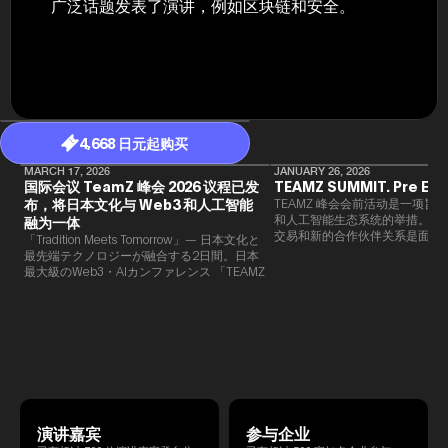
广泛话题发表了演讲，例如区块链和安全。
4,668 日元起购买
MARCH 17, 2026
JANUARY 26, 2026
国际会议 TeamZ 峰会 2026 议程已发
TEAMZ SUMMIT. Pre Eve
布，将日本文化与 Web3 和人工智能
TEAMZ 峰会会前活动是一项旨在
和人工智能生态系统的举措。由于
融为一体
交易和新的合作伙伴关系是面对
「Tradition Meets Tomorrow」— 日本文化と
此TEAMZ将在本次活动之前举
最先端テクノロジーが融合する2日間。日本
限的交流会议，以在轻松的氛围
最大級のWeb3・AIカンファレンス 「TEAMZ
的交流。
Summit 2026」 が、2026年4月7日・8日に
東京・八芳園にて開催されます。今年のテー
マは 「Tradition Meets Tomorrow」。日本の
伝統文化と最先端のテクノロジーが融合す
る、特別な2日間となります。このたび、公
式アジェンダが公開されました。（※登壇者
のスケジュール等の都合により、開催までに
内容が変更となる可能性があります。）
演讲嘉宾
参与企业