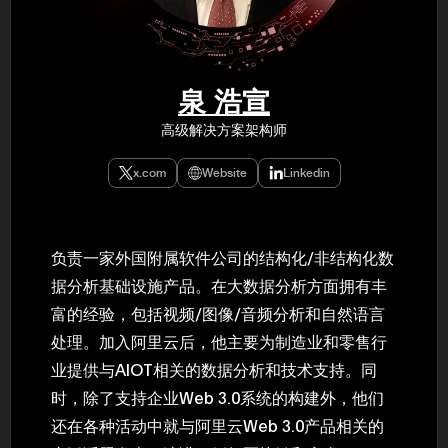
年（201
至9月）全
民民主党通
并成为代表
3（202
众议院选举
泉 浩宣
为众议员到
2025.0
高级解决方案架构师
在职1997
东第一司）2
易监督委员会 
x.com
Website
Linkedin
大阪国税局总
2005/
2005/7 
负责一家外国附属软件公司的结构化/非结构化数
据分析基础设施产品。在大数据分析方面拥有丰
富的经验，包括视频/图像/音频分析和自然语言
处理。加入阿里云后，他主要为制造业和零售行
业提供与AIOT相关的数据分析和技术支持。同
时，除了支持企业Web 3.0系统的构建外，他们
还在各种活动中就与阿里云Web 3.0产品相关的