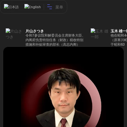
菜单
日本語
English
片山さつき
玉木 雄一
令和7参议院和解委员会主席财务大臣、
他在昭和4
内阁府负责特别任务（财政）税收特别
（原寒川
措施和补贴审查的部长（高志内阁）
于昭和63
成5年（1
院，同年加
（1997
生院（肯尼迪
正在竞选第
70,17
后，他在第
109,86
46届众议
赢得第二个
47届众议
并在平成2
任期进步
代理秘书长
第48届众
票，并当
希望党正
代表选举。