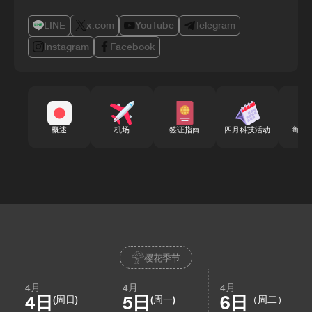
LINE
x.com
YouTube
Telegram
Instagram
Facebook
概述
机场
签证指南
四月科技活动
商务
樱花季节
4月
4月
4月
4日
5日
6日
(周日)
(周一)
（周二）