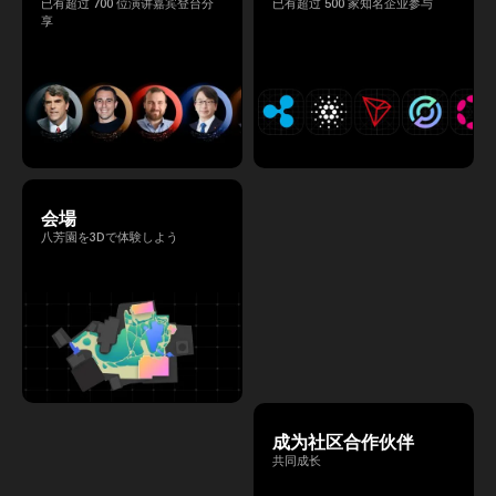
已有超过 700 位演讲嘉宾登台分
已有超过 500 家知名企业参与
享
会場
八芳園を3Dで体験しよう
成为社区合作伙伴
共同成长