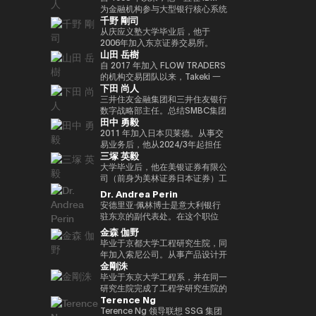
实验室，这是一个课后数字实验
Turpin是一位经验丰富的高管，作
经济学研究生院CARF的受邀研究
在加入MUIP之前，他曾在独立风
为金融机构参与大型银行核心系统
千野 剛司
室，旨在培养发散思维和设计思维
为连续创业者和投资者活跃了超过
员。翻译内容包括 “比特币和区块
险投资公司Global Brain参与国内
开发和咨询服务。在微软工作后，
等技能，而这些技能在传统教育体
35年，并成功退出多次。基于这
链：支持加密货币的技术”（NTT
和国际创业投资和CVC管理。在
他参与了三菱日联金融集团的创新
从庆应义塾大学毕业后，他于
系中并不受到重视。他还是
一往绩，成立了位于波多黎各的家
Publishing）和 “掌握以太坊——
此之前，他在索尼担任品类经理，
业务并领导了DX项目。在AU
2006年加入东京证券交易所。
山田 岳樹
ThinkBlaze的创始人，
族办公室Transform Capital。他
构建智能合约和去中心化应用程
经营海外业务，负责为技术投资和
Financial Holdings担任执行官、
2008年金融危机后，他参与了债
ThinkBlaze是Outblaze的研究部
也被称为比特币的早期投资者和思
序”（O'Reilly Japan）。合著了
合资设立以及零售能源业务等新业
首席数字官和IT总经理以及微软的
务违约管理流程改进项目，领导了
自 2017 年加入 FLOW TRADERS
门，负责研究技术中具有社会意义
想领袖（思想领袖），他参与了包
《Web3的未解决问题》（日经英
务项目提供资金。
业务执行官兼金融创新部门经理之
日本证券清算组织的场外衍生品
的机构交易团队以来，Takeki 一
下田 尚人
的问题。自2018年以来，Yat一直
括以太坊和泰达币在内的重大区块
国石油公司）和《13人对Web3加
后，他目前担任现任职务。通用公
（信用违约互换和利率互换）结算
直为机构投资者提供流动性服务，
是游戏行业使用区块链和NFT（不
链项目的初始营销和咨询。由于这
密资产的未来预测》（朝日新闻出
司协会 FINOVATORS 成立。
项目，并负责日本交易所集团清算
通过大宗交易覆盖包括 ETF、国
三井住友金融集团和三井住友银行
可替代代币）的早期支持者。人们
些成就，它被CNBC称为 “加密教
版社）。
2021年被任命为日本区块链协会
结算领域的业务规划。自2016年
际债券及数字资产在内的多种资产
数字战略部主任。总结SMBC集团
田中 勇毅
认为，这将使游戏玩家能够真正拥
父（加密教父）”。BitAngels 于
理事。毕业于同志社大学，在东京
以来，我一直在PWCJapan首席
类别，工作地点涵盖新加坡及香
在数字资产方面的工作。日本银行
有游戏中的资产和数据，进而拥有
2013 年共同创立，BitAngels
大学完成了第17次EMP。
执行官办公室（企业规划）支持领
港。 他同时负责日本业务的整体
结算与结算服务局顾问，任期至
2011 年加入日本贝莱德。从事交
价值本身。Yat 对去中心化应用程
Fund 1 于 2014 年共同创立。该
导团队的战略讨论。2018/7年，
发展，与日本国内的机构投资者、
2025/6。结算与结算管理局利用
易业务后，他从2024/3年起担任
三塚 英毅
序和数字资产的潜力有了清晰的认
基金以以太坊众筹中以每枚代币
他加入了运营全球加密资产交易所
ETF 发行方、交易平台、证券交
新技术（Project Agora等）参与
贝莱德全球市场经理，负责监督交
识，很快带领 Animoca Brands
30美分的价格投资100万美元而闻
Kraken的Payward, Inc.（美
易所以及加密资产交易所保持密切
规划和推广先进的结算项目，以及
易、证券借贷和现金管理。他还曾
大学毕业后，他在美银证券有限公
在区块链、游戏、NFT 和开放的
名。图尔平也是2015年开发了 “比
国），并为金融服务局的注册做出
合作。 FLOW TRADERS 已连续
关于人工智能对金融系统的影响的
在日本的数字战略领域工作。自
司（前身为美林证券日本证券）工
元宇宙中占据了领导地位。
特币四季模型（比特币的四季）”
了贡献。从2020/3年起，他就任
多年获得东京证券交易所颁发的
国际研究。他还参与了各种国际政
2025 年 1 月起，他还担任全球产
作，在法国巴黎银行证券有限公司
Dr. Andrea Perin
Animoca Brands已经开发了多个
的人，他于2024年由天马出版社
公司在日本的代表。2022/7 年，
“最佳做市商”奖项。作为一家上市
策讨论机构，例如国际清算银行结
品解决方案部，负责监督同一部门
担任多个职位后，他成为全球市场
安德里亚·佩林博士是意大利银行
以NFT为中心的子公司和产品组，
出版的《比特币超级周期》一书获
他就任币安驻日本代表。完成了牛
公司，FLOW TRADERS 亦积极参
算市场基础设施委员会
的过渡管理。
管理部的首席运营官。在Web3公
驻东京的副代表处。在这个职位
还投资了540多家区块链相关公
得了高度赞誉，并因准确预测
津大学工商管理硕士（MBA）学
与包括现货加密资产及加密资产
（CPMI）、七国集团数字支付专
司Animoca Brands Co., Ltd.成
上，我负责日本、韩国、台湾、澳
金森 伽野
司，以建立世界上最大的区块链投
2024/11年初比特币的历史高点更
位。
ETF 在内的数字资产流动性提
家组（2023年联席主席）、金融
立时担任首席运营官后，他自
大利亚和新西兰的经济政策讨论和
毕业于京都大学工程研究生院，同
资组合之一。迄今为止，Yat先生
新而受到关注。在进入数字资产领
供，致力于连接传统金融与数字资
稳定委员会（FSB）创新网络和
2024/3年以来一直担任现任职
宏观经济和金融趋势的分析。我们
年加入索尼公司。从事产品设计开
获得了许多荣誉，并被世界经济论
域之前，他创立了Market
产行业。
BIS/中央银行CBDC小组。在日本
务。
还努力通过与当地金融和监管机
金剛洙
发、产品策划和营销工作。之后，
坛选为 “明日全球领袖” 之一，在
Wire（现为GlobeNewsWire）。
银行，他还先后担任过长崎分行经
构、机构投资者和商界的对话，增
我以互联网证券和经验丰富的客户
毕业于东京大学工程系，并在同一
DHL/SCMP大奖中被选为 “年度青
该公司目前是阿波罗环球管理旗下
理、香港办事处经理、金融机构局
进对意大利经济的理解，进一步加
体验、CX策略推广等方式推出了
研究生院完成了工程学研究生院的
年企业家”，并被Cointelegraph
的一个业务部门，规模约为5亿美
国际科科长（负责巴塞尔监管）、
强两国之间的经济和金融关系。他
Terence Ng
一项新的金融科技业务。于2022
课程。加入花旗证券有限公司，从
评选为 “区块链行业值得关注的
元。此外，作为消费互联网早期营
国际局规划师等职务。在财务省，
在中央银行、银行监管机构以及包
年加入索尼银行，目前正在以索尼
事日本政府债券和利率衍生品的交
Terence Ng 领导联想 SSG 集团
100位人物”。此外，Yat先生是一
销的先驱，他参与了数十个著名互
他作为国际组织司的规划官负责国