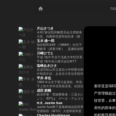
TS
片山さつき
令和7参议院和解委员会主席财务
大臣、内阁府负责特别任务（财
玉木 雄一郎
政）税收特别措施和补贴审查的部
长（高志内阁）
他在昭和44年（1969年）出生于
赞岐市（原寒川町），是兼职农民
川崎ひでと
的长子，他于昭和63（1988）毕
业于高松高中，平成5年（1993
平成 18/3 毕业于法政大学经济系
年）毕业于东京大学法学院，同年
平成 18/4 加入株式会社NTT
塩崎あきひさ
加入财政部 ※1 平成9年（1997
DOCOMO 平成 29/8 众议院议员
年），在平成完成哈佛大学研究生
川崎二郎秘书 玲和 3/10 在第 49
在读完松山市立道后小学和爱光初
院（肯尼迪学院）Isei
届众议院大选中首次当选 玲和
中和高中后，从东京大学法学院毕
平井 卓也
17（2005），正在竞选第 44 届
6/10 在第50届众议院大选中连任
业后，他是长岛/小野/常松律师事
众议院选举。在获得70,177张选
玲和 6/11 内务通信国会副大臣
务所的合伙人律师。2021年，他
1958 年出生于香川县高松。毕业
索菲亚是GS
票但以浪人身份失败了4年之后，
（第二届石原内阁） Reiwa 7/10
在众议院大选（爱媛县第一区）中
于上智大学外语系英语系。在担任
成田 悠輔
他在第45届众议院选举中获得了
数字部长议会副部长、内阁府议会
首次当选。前国会卫生、劳工和福
电通株式会社、西日本广播公司等
产管理额超过
109,863张选票，在平成
副部长（第一届高中内阁） 玲和
利部副部长。在党内，在经历过副
公司的总裁兼代表董事后，他在
経済学者・零細事業者・三流タレ
24（2012）第46届众议院选举中
8/2 数字部长议会副部长、内阁府
秘书长的经历后，他成为国会对策
2000年的第42届众议院选举中首
ント。専門は、データ・アルゴリ
技背景，从事
H.E. Justin Sun
获得79,153张选票，赢得第二个
议会副部长（第二届高中内阁）
委员会副主席。情报战略部、科
次当选。从那时起，他已经连续
ズム・ポエム・思想を組み合わせ
任期，在平成26（2014）第47届
学、技术和创新战略部以及
10次当选。他先后担任过自民党
たビジネスと公共政策の想像とデ
Justin Sun阁下是格林纳达驻世界
表性的群体的
众议院选举中获得78,797张选
AI/Web3小组委员会的秘书负责
经济、工业和总务部主席、政治事
ザイン。多分野の学術誌・学会に
贸易组织（WTO）大使和前常驻
的积极导师和
Charles Hoskinson
票，并在平成28（2016）民主党
人。
务研究委员会副主席、内阁府（负
研究を発表、多くの企業や自治体
代表，世界领先的区块链和