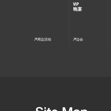
VIP
晚宴
周边活动
边会