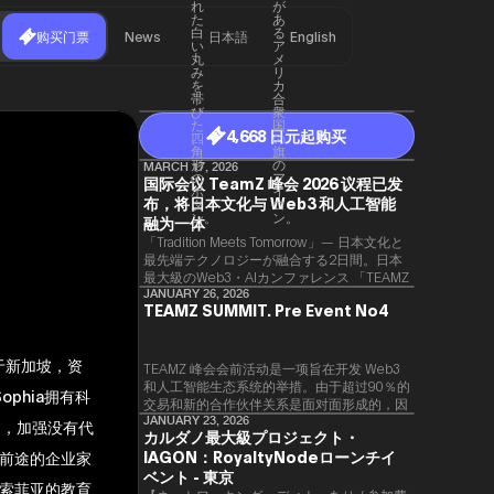
购买门票
News
日本語
English
4,668 日元起购买
MARCH 17, 2026
国际会议 TeamZ 峰会 2026 议程已发
布，将日本文化与 Web3 和人工智能
融为一体
「Tradition Meets Tomorrow」— 日本文化と
最先端テクノロジーが融合する2日間。日本
最大級のWeb3・AIカンファレンス 「TEAMZ
Summit 2026」 が、2026年4月7日・8日に
JANUARY 26, 2026
TEAMZ SUMMIT. Pre Event No4
東京・八芳園にて開催されます。今年のテー
マは 「Tradition Meets Tomorrow」。日本の
伝統文化と最先端のテクノロジーが融合す
于新加坡，资
る、特別な2日間となります。このたび、公
TEAMZ 峰会会前活动是一项旨在开发 Web3
式アジェンダが公開されました。（※登壇者
和人工智能生态系统的举措。由于超过90％的
phia拥有科
のスケジュール等の都合により、開催までに
交易和新的合作伙伴关系是面对面形成的，因
内容が変更となる可能性があります。）
此TEAMZ将在本次活动之前举行一次数量有
JANUARY 23, 2026
家，加强没有代
カルダノ最大級プロジェクト・
限的交流会议，以在轻松的氛围中促进高质量
IAGON：RoyaltyNodeローンチイ
前途的企业家
的交流。
ベント - 東京
索菲亚的教育