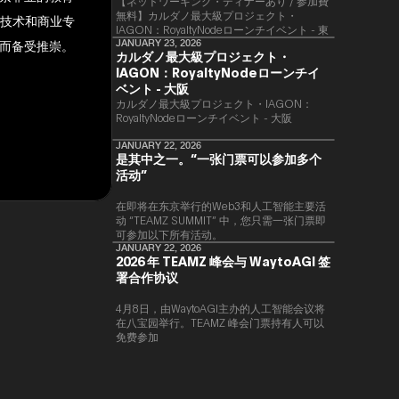
【ネットワーキング・ディナーあり / 参加費
無料】カルダノ最大級プロジェクト・
的技术和商业专
IAGON：RoyaltyNodeローンチイベント - 東
而备受推崇。
京
JANUARY 23, 2026
カルダノ最大級プロジェクト・
IAGON：RoyaltyNodeローンチイ
ベント - 大阪
​カルダノ最大級プロジェクト・IAGON：
RoyaltyNodeローンチイベント - 大阪
JANUARY 22, 2026
是其中之一。“一张门票可以参加多个
活动”
在即将在东京举行的Web3和人工智能主要活
动 “TEAMZ SUMMIT” 中，您只需一张门票即
可参加以下所有活动。
JANUARY 22, 2026
2026 年 TEAMZ 峰会与 WaytoAGI 签
署合作协议
4月8日，由WaytoAGI主办的人工智能会议将
在八宝园举行。TEAMZ 峰会门票持有人可以
免费参加