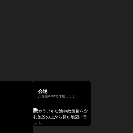
会場
八芳園を3Dで体験しよう