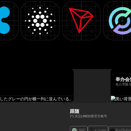
举办会
在八芳园 (
跟随
(*) 关注LINE的新官方账号
LINE
x.com
YouTub