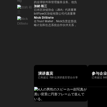
括欧洲中央银行（ECB）和欧洲投
银行DX业务规划经理的身份推广
易业务。之后，他加入了松尾实验
的全球软件和管理服务业务。他负
位接受过古典音乐正规培训的音乐
联网品牌的发展，首先是The
际金融（FATF、FSB等）。毕业
资银行（EIB）在内的国际金融机
加納 裕三
与Web3相关的新业务规划。
室株式会社，一直负责机器学习项
责推动战略性微软云解决方案提供
家，曾担任BAFTA（英国电影电
Motley Fool、America Online
于一桥大学法学院。我在哈佛大学
构拥有超过15年的经验，在金融
目的规划、PoC 和开发。他于
商 (CSP) 计划，并与微软合作推
日本区块链协会（JBA）代表董事
视艺术学院）的顾问委员会成员和
Greenhouse和Earthlink的推出。
攻读了计算机科学专业 AI。
监管、治理和合规方面拥有深厚的
2022年就任公司董事，还成立了
进整体相关服务解决方案。他在安
bitFlyer区块链有限公司代表董事
亚洲青年管弦乐团的董事会成员。
作为教育背景，她获得了纽约州立
专业知识。我获得了罗马托尔维加
Nick DiSisto
一个专门研究生成式人工智能的新
全、软件、云和人工智能生态系统
高盛证券有限公司等，他在
如有必要，可以准备更自然、更精
大学布法罗分校的创意写作硕士学
塔大学关于健全监管和监管机构制
风险投资基金。
领域领导全球市场的重要战略合作
2014/1年共同创立了bitFlyer有限
在Trust Wallet，Nick负责监督战
致的日语版本来介绍演讲者。
位。他获得了雪城大学的两个学士
裁权限的法学博士学位。
伙伴关系和销售。 自2011年加入
公司。 自bitFlyer成立以来，它一
略计划和生态系统合作伙伴关系，
学位，自2000年以来，他还曾在
联想以来，Terence Ng领导了联
直在努力就国内法律的修订提出建
这些举措和生态系统合作伙伴关系
同一所大学担任著名的纽豪斯公共
想与安全、娱乐、电子商务和金融
议，制定自我监管规则等，并先后
对该平台的增长和用户体验至关重
传播学院的顾问委员会成员。此
科技等领域的领先互联网公司的全
担任加密资产（虚拟货币）交易公
要。 他的努力涵盖了广泛的重要
外，Turpin被认为是波多黎各比特
球合作伙伴关系。它还促进了
司bitFlyer USA, Inc.的首席执行官
领域，例如DeFi合作伙伴关系、
币和加密资产社区的先驱，并于
AR/VR的战略合作伙伴关系。
和bitFlyer EUROPE S.A.的董事
法定货币开/关通道、MEV（最大
2016年初获得了该领域的第一份
Terence Ng 在索尼电子、惠普、
长，从全球角度为加密资产（虚拟
提取价值）措施和核心基础设施合
投资者优惠认证（《投资者法
Navteq 公司和诺基亚等领先科技
货币）交易所行业的发展做出了贡
作伙伴关系，旨在为全球数百万用
令》）。
品牌的营销、产品开发和业务开发
献。目前，除了担任成立于
户提供更易于使用、安全和可扩展
方面拥有 20 多年的经验。他在技
2019/5年的bitFlyer区块链有限公
的加密资产。Nick 正在用户体验
术行业的领先业务战略方面有着良
司的代表董事外，他还担任日本区
和区块链技术的交叉点推动创新，
好的记录。 Terence Ng 拥有新加
块链协会（JBA）的代表董事、一
同时与产品、安全、工程和营销等
坡南洋理工大学的商业研究学士学
般注册协会日本元界顾问、
各个部门密切合作。Nick 专注于
演讲嘉宾
参与企
位。他目前居住在新加坡，是区块
ISO/TC307全国审议委员会代表
“将代码转化为现实世界的价值”，
已有超过 700 位演讲嘉宾登台分享
已有超过 50
链和人工智能技术的狂热粉丝。
委员会成员和国防部意见领袖。
正在将自托管钱包发展为下一代金
他们还以专家身份参加了2018年
融基础设施方面发挥作用，并正在
七国集团就业创新部长级会议、
塑造其未来。
2019年G20/V20虚拟资产服务提
供商峰会以及由内阁秘书处主办的
公私数据利用促进基本计划执行委
员会等，并雄心勃勃地致力于
web3行业的发展。