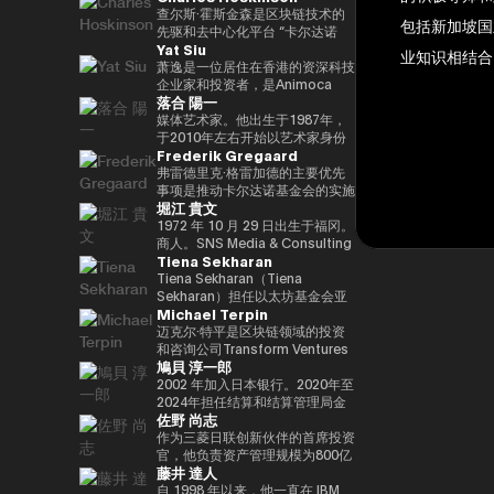
竞选第三个任期进步党代表选举。
责信息技术）大臣、国土、基础设
と共同事業を行う。報道・討論・
DAOTRON的创始人，以及全球
查尔斯·霍斯金森是区块链技术的
包括新加坡国
他被任命为该党代理秘书长，在平
施、运输和旅游、内阁常务委员会
お笑い・アート・ファッションな
最大的加密货币交易所之一HTX的
先驱和去中心化平台 “卡尔达诺
Yat Siu
成29年（2017年）的第48届众议
主席等职务，并以自民党信息技术
ど多様な動画や雑誌の企画や出演
顾问。 他也被称为阿里巴巴创始
（卡尔达诺）” 的创始人。他最初
业知识相结合
院选举中获得82,345张选票，并
战略和特别任务委员会主席的身份
にも関わる。著書『22世紀の資
人马云培育的人，成为 2025/4 年
是以太坊的联合创始人之一，在数
萧逸是一位居住在香港的资深科技
当选第四任期（由香川县第二区希
领导自民党的信息技术政策。平成
本主義：やがてお金は絶滅する』
全球数字资产行业最著名和最有影
学逻辑和密码学方面有着深厚的背
企业家和投资者，是Animoca
落合 陽一
望党正式批准），并竞选希望党联
30/10年第四届安倍改组内阁中任
『22世紀の民主主義：選挙はア
响力的人物之一，登上了《福布
景。卡尔达诺的特点是在学术研究
Brands的联合创始人兼执行主
合代表选举。希望党代表（11
命了信息技术大臣和负责特殊任务
ルゴリズムになり、政治家はネコ
斯》杂志的封面。 此外，它在国
和同行评审的基础上开发的，旨在
席。Animoca Brands是区块链和
媒体艺术家。他出生于1987年，
月-）平成30年（2018年）全国民
（科学和技术/知识产权战略/酷日
になる』、番組「成田悠輔と愛す
际上获得了高度赞誉，例如多次入
促进金融普惠和智能合约。目前，
游戏领域的全球领导者，其使命是
于2010年左右开始以艺术家身份
Frederik Gregaard
主党联合代表（5月至9月）全国
本战略/太空政策）的部长。负责
べき非生産性の世界」「夜明け前
选福布斯 “30岁以下30人（消费技
他以输入输出全球（IOG）首席执
为全球游戏玩家和互联网用户提供
工作。她的作品以物化、转型和对
民主党代表（9月〜）新国民民主
数字改革的部长在Reiwa 2的须贺
のPLAYERS」「成田悠輔の聞か
术部门）”。 2025/8 年，我登上
行官的身份领导卡尔达诺的技术开
数字产权。通过这样做，我们的目
边界地区群众的钦佩为主题。筑波
弗雷德里克·格雷加德的主要优先
党通过令和2（2020）支部党成立
内阁中就职。第一任数字事务部长
れちゃいけない話」「walk」
了 “蓝色起源 NS-34” 任务，并作
发。
标是实现一个更公平的数字框架，
大学/东京大学副教授，2025年日
事项是推动卡尔达诺基金会的实施
堀江 貴文
并成为代表（9月）（9月），在
在Reiwa 3就职。现任自民党公共
「書く気がおきない」など。
为世界上第 712 位宇航员前往太
这将有助于建立新的资产类别、边
本国际博览会（大阪/关西世博
战略，领导每项使命的整合和执
令和3（2021）第49届众议院选
关系部主任兼数字社会促进部经
空。 他的兴趣涵盖科技、投资、
玩边赚的经济和开放的元宇宙。
会）主题项目制作人。写真集《渴
行，并实现快速价值创造，以使用
1972 年 10 月 29 日出生于福冈。
举的第49届众议院选举中获得
理。
艺术、慈善、游戏和太空探索。
Yat 于 1990 年在德国雅达利开始
望弥撒（2019年阿曼那）》和
卡尔达诺实现包容性和公平的增
商人。SNS Media & Consulting
Tiena Sekharan
94,530张选票，当选为众议员到
了他的职业生涯。1995年，他移
NFT作品《波浪的再数字化
长。在加入基金会之前，他在瑞士
Co., Ltd. 的创始人目前，他们活
目前为止，第 5 学期
居香港，创立了香港
（2021年基金会）》等获得了
和斯堪的纳维亚国家工作了17年
跃于火箭开发、应用生产以及作为
Tiena Sekharan（Tiena
2025.05.01。8月财政部（现为财
Cybercity/Freenation，这是亚
2016年PrixarElectronica荣誉
以上，在专业服务和金融行业工
预防医学促进协会对人们进行预防
Sekharan）担任以太坊基金会亚
Michael Terpin
务部）在职1997/7至1999/6借调
洲第一个免费网页和免费电子邮件
奖、欧盟的StartsPrize和2019年
作，专注于资本市场、数字资产管
医学教育等各个领域。会员制在线
太地区（APAC）地区机构负责
至外务省（中东第一司）
服务提供商。1998 年，他创立了
SXSWCreative
理、私人银行和交易基础设施。
沙龙 “堀江隆文创新大学（HIU）”
人，并通过促进企业领域的采用来
迈克尔·特平是区块链领域的投资
20007/2001/6 金融厅证券交易监
Outblaze，该公司被公认为多语
ExperienceArrowardsCreative
正在开发各种项目，拥有近700名
领导以太坊生态系统的发展。他的
和咨询公司Transform Ventures
鳩貝 淳一郎
督委员会 2001/7 至 2002/6 国税
言白标网络服务的先驱。
ExperienceArrowards。《阿波
会员。
职业生涯始于传统金融行业，曾担
的创始人兼首席执行官，同时也是
厅大阪国税局总务科科长 2002/7
Outblaze的消息业务于2009年被
罗》杂志40岁以下40位艺术与科
http://salon.horiemon.com 这
任雷曼兄弟、法国巴黎银行和摩根
Supercycle Genesis Partners,
2002 年加入日本银行。2020年至
至 2005/6（负责特别任务的部长
出售给了IBM，然后Outblaze转
技，亚洲数字艺术奖卓越奖，以及
本书《如果你花钱，就用它来保护
大通等重要职位。在加入以太坊基
LP的首席执行官兼首席投资官
2024年担任结算和结算管理局金
佐野 尚志
官专家）2005/7 至 2005/8 财政
变为孵化器，旨在促进在数字娱乐
日本媒体艺术节艺术部评审委员会
自己的身体》。“CHATGPT 与
金会之前，我属于摩根大通的区块
（CIO）。该基金是世界上第一个
融科技小组负责人。2024-2025
部首席审计局
领域开发服务和产品的项目和公
推荐的许多作品。
“没有未来工作的人”、“2035 年日
链部门KineXYS，负责推广摩根大
专门研究比特币的算法加密资产对
年，金融科技中心副主任兼数字货
作为三菱日联创新伙伴的首席投资
司。Animoca Brands就是这样一
本堀右卫门在 10 年后对未来的完
通硬币和代币化存款等产品。
冲基金，它建立了一个投资假设，
币验证组负责人。他从 2025/7 年
官，他负责资产管理规模为800亿
藤井 達人
家孵化公司，它成立于2014年。
整预测” 等
即比特币每个周期都以高价出售，
起被借调，目前担任现任职务。自
日元的基金中的创业投资和业务发
2017 年，我们建立了道尔顿学习
并以最低价格回购更多比特币。
2025/4以来，他一直是东京大学
展，主要是在日本、美国和亚洲。
自 1998 年以来，他一直在 IBM