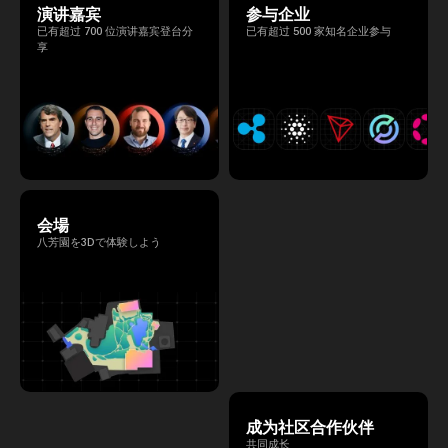
演讲嘉宾
参与企业
已有超过 700 位演讲嘉宾登台分
已有超过 500 家知名企业参与
享
会場
八芳園を3Dで体験しよう
成为社区合作伙伴
共同成长