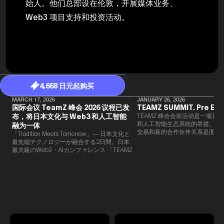
始人。他们总部设在伦敦，开展媒体业务、
年（201
至9月）全
Web3 项目支持和投资活动。
民民主党通
并成为代表
3（202
众议院选举
为众议员到
2025.0
在职1997
东第一司）2
4,668 日元起购买
易监督委员会 
大阪国税局总
MARCH 17, 2026
JANUARY 26, 2026
2005/
国际会议 TeamZ 峰会 2026 议程已发
TEAMZ SUMMIT. Pre Eve
2005/7 
布，将日本文化与 Web3 和人工智能
TEAMZ 峰会会前活动是一项旨在
和人工智能生态系统的举措。由于
融为一体
交易和新的合作伙伴关系是面对
「Tradition Meets Tomorrow」— 日本文化と
此TEAMZ将在本次活动之前举
最先端テクノロジーが融合する2日間。日本
限的交流会议，以在轻松的氛围
最大級のWeb3・AIカンファレンス 「TEAMZ
的交流。
Summit 2026」 が、2026年4月7日・8日に
東京・八芳園にて開催されます。今年のテー
マは 「Tradition Meets Tomorrow」。日本の
伝統文化と最先端のテクノロジーが融合す
る、特別な2日間となります。このたび、公
式アジェンダが公開されました。（※登壇者
のスケジュール等の都合により、開催までに
内容が変更となる可能性があります。）