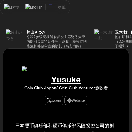
菜单
日本語
English
片山さつき
玉木 雄一
令和7参议院和解委员会主席财务大臣、
他在昭和4
内阁府负责特别任务（财政）税收特别
（原寒川
措施和补贴审查的部长（高志内阁）
于昭和63
成5年（1
院，同年加
（1997
生院（肯尼迪
正在竞选第
70,17
Yusuke
后，他在第
109,86
Coin Club Japan/ Coin Club Ventures創設者
46届众议
赢得第二个
47届众议
x.com
Website
并在平成2
任期进步
代理秘书长
第48届众
票，并当
日本硬币俱乐部和硬币俱乐部风险投资公司的创
希望党正
代表选举。