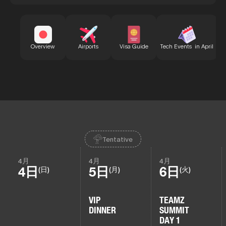
B
Overview
Airports
Visa Guide
Tech Events in April
Tentative
4月
4月
4月
4日
5日
6日
(日)
(月)
(火)
VIP
TEAMZ
DINNER
SUMMIT
DAY 1