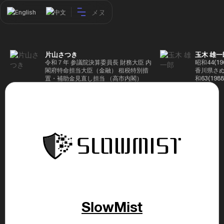
メヌ
English
中文
片山さつき
玉木 雄一
令和７年 参議院決算委員長 財務大臣 内
昭和44(1
閣府特命担当大臣（金融） 租税特別措
香川県さぬ
置・補助金見直し担当 （高市内閣）
和63(19
5(199
蔵省入省 ※
ード大学大
了 平成17
44回衆院
も惜敗 平成
活を経て、
得て初当選 
選で79,1
26(2014
得て3期目当
代表選に出
成29(201
を得て4期
区) 希望
SlowMist
党代表(11
主党共同代
(9月~) 