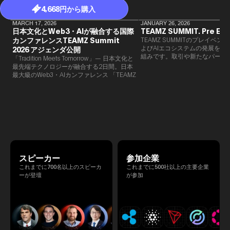
4,668円から購入
MARCH 17, 2026
JANUARY 26, 2026
日本文化とWeb3・AIが融合する国際
TEAMZ SUMMIT. Pre Eve
カンファレンスTEAMZ Summit
TEAMZ SUMMITのプレイベン
よびAIエコシステムの発展を目
2026 アジェンダ公開
組みです。​取引や新たなパート
「Tradition Meets Tomorrow」— 日本文化と
90％以上が対面で生まれること
最先端テクノロジーが融合する2日間。日本
TEAMZでは本イベント前に定
最大級のWeb3・AIカンファレンス 「TEAMZ
を開催し、リラックスした雰囲
Summit 2026」 が、2026年4月7日・8日に
高いネットワーキングを促進し
東京・八芳園にて開催されます。今年のテー
マは 「Tradition Meets Tomorrow」。日本の
伝統文化と最先端のテクノロジーが融合す
る、特別な2日間となります。このたび、公
式アジェンダが公開されました。（※登壇者
のスケジュール等の都合により、開催までに
内容が変更となる可能性があります。）
スピーカー
参加企業
これまでに700名以上のスピーカ
これまでに500社以上の主要企業
ーが登壇
が参加