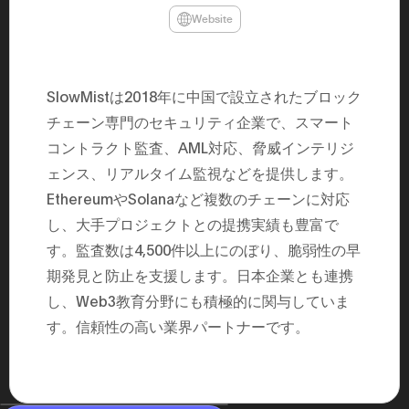
民主党設立
Website
3(2021)
得て5期目当
院選で89
2025.05.
年8月 大蔵
SlowMistは2018年に中国で設立されたブロック
月~199
課) 200
チェーン専門のセキュリティ企業で、スマート
取引等監視委
月 国税庁 
コントラクト監査、AML対応、脅威インテリジ
月~200
ェンス、リアルタイム監視などを提供します。
臣秘書専門官
財務省主
EthereumやSolanaなど複数のチェーンに対応
し、大手プロジェクトとの提携実績も豊富で
す。監査数は4,500件以上にのぼり、脆弱性の早
期発見と防止を支援します。日本企業とも連携
し、Web3教育分野にも積極的に関与していま
す。信頼性の高い業界パートナーです。