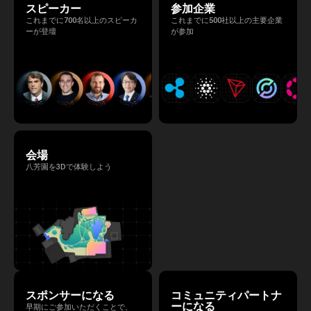
スピーカー
参加企業
これまでに700名以上のスピーカ
これまでに500社以上の主要企業
ーが登壇
が参加
会場
八芳園を3Dで体験しよう
スポンサーになる
コミュニティパートナ
ーになる
早期にご参加いただくことで、