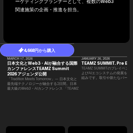
ーケティングプランナーとして、複数のWeb3
関連施策の企画・推進を担当。
4,668円から購入
MARCH 17, 2026
JANUARY 26, 2026
日本文化とWeb3・AIが融合する国際
TEAMZ SUMMIT. Pre Eve
カンファレンスTEAMZ Summit
TEAMZ SUMMITのプレイベン
よびAIエコシステムの発展を目
2026 アジェンダ公開
組みです。​取引や新たなパート
「Tradition Meets Tomorrow」— 日本文化と
90％以上が対面で生まれること
最先端テクノロジーが融合する2日間。日本
TEAMZでは本イベント前に定
最大級のWeb3・AIカンファレンス 「TEAMZ
を開催し、リラックスした雰囲
Summit 2026」 が、2026年4月7日・8日に
高いネットワーキングを促進し
東京・八芳園にて開催されます。今年のテー
マは 「Tradition Meets Tomorrow」。日本の
伝統文化と最先端のテクノロジーが融合す
る、特別な2日間となります。このたび、公
式アジェンダが公開されました。（※登壇者
のスケジュール等の都合により、開催までに
内容が変更となる可能性があります。）