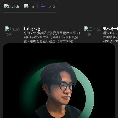
メヌ
English
中文
片山さつき
玉木 雄一
令和７年 参議院決算委員長 財務大臣 内
昭和44(1
閣府特命担当大臣（金融） 租税特別措
香川県さぬ
置・補助金見直し担当 （高市内閣）
和63(19
5(199
蔵省入省 ※
ード大学大
了 平成17
44回衆院
も惜敗 平成
活を経て、
得て初当選 
選で79,1
26(2014
得て3期目当
代表選に出
成29(201
を得て4期
区) 希望
党代表(11
主党共同代
(9月~) 