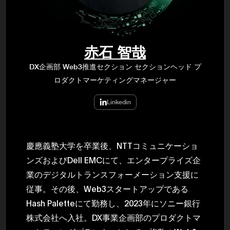
民主党設立
3(2021)
得て5期目当
院選で89
2025.05.
年8月 大蔵
赤石 智哉
月~199
課) 200
DX企画部 Web3推進セクション セクションヘッド プ
取引等監視委
ロダクトマーケティングマネージャー
月 国税庁 
月~200
臣秘書専門官
Linkedin
財務省主
慶應義塾大学を卒業後、NTTコミュニケーショ
ンズおよびDell EMCにて、エンタープライズ企
業のデジタルトランスフォーメーション支援に
従事。その後、Web3スタートアップである
Hash Paletteにて勤務し、2023年にソニー銀行
株式会社へ入社。DX事業企画部のプロダクトマ