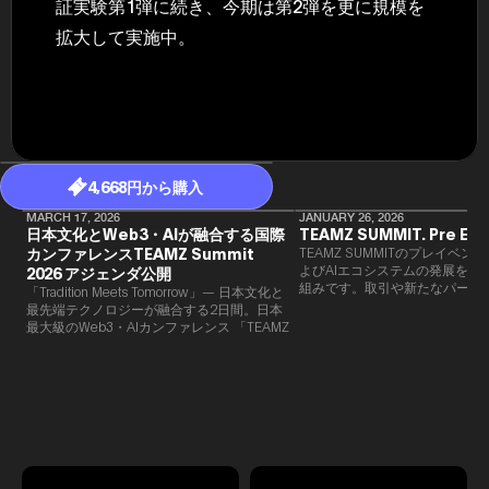
証実験第1弾に続き、今期は第2弾を更に規模を
拡大して実施中。
4,668円から購入
MARCH 17, 2026
JANUARY 26, 2026
日本文化とWeb3・AIが融合する国際
TEAMZ SUMMIT. Pre Eve
カンファレンスTEAMZ Summit
TEAMZ SUMMITのプレイベン
よびAIエコシステムの発展を目
2026 アジェンダ公開
組みです。​取引や新たなパート
「Tradition Meets Tomorrow」— 日本文化と
90％以上が対面で生まれること
最先端テクノロジーが融合する2日間。日本
TEAMZでは本イベント前に定
最大級のWeb3・AIカンファレンス 「TEAMZ
を開催し、リラックスした雰囲
Summit 2026」 が、2026年4月7日・8日に
高いネットワーキングを促進し
東京・八芳園にて開催されます。今年のテー
マは 「Tradition Meets Tomorrow」。日本の
伝統文化と最先端のテクノロジーが融合す
る、特別な2日間となります。このたび、公
式アジェンダが公開されました。（※登壇者
のスケジュール等の都合により、開催までに
内容が変更となる可能性があります。）