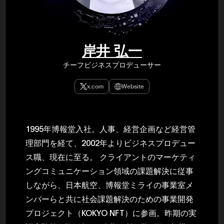
民主党設立
3(2021)
得て5期目当
院選で89
2025.05.
年8月 大蔵
岸井 弘一
月~199
課) 200
チーフビジネスプロデューサー
取引等監視委
月 国税庁 
月~200
x.com
Website
臣秘書専門官
財務省主
1995年博報堂入社。人事、経営企画など経営管
理部門を経て、2002年よりビジネスプロデュー
ス職、現在に至る。 クライアントのマーケティ
ングコミュニケーション領域の課題解決に従事
しながら、日本航空、博報堂ミライの事業室メ
ンバーらと共に社会課題解決のための事業開発
プロジェクト（KOKYO NFT）に参画。昨期の実