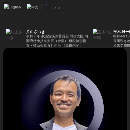
メヌ
English
中文
片山さつき
玉木 雄一
令和７年 参議院決算委員長 財務大臣 内
昭和44(1
閣府特命担当大臣（金融） 租税特別措
香川県さぬ
置・補助金見直し担当 （高市内閣）
和63(19
5(199
蔵省入省 ※
ード大学大
了 平成17
44回衆院
も惜敗 平成
活を経て、
得て初当選 
選で79,1
26(2014
得て3期目当
代表選に出
成29(201
を得て4期
区) 希望
党代表(11
主党共同代
(9月~) 