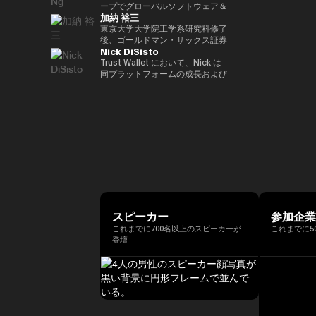
ア経済への理解促進と、二国間の
2022年 ソニー銀行入社、現在は
ィング業務に従事。 その後、株
ープでグローバルソフトウェア＆
資産の可能性を明確に見据えた
れている。 ターピンは2015年に
（バーゼル規制担当）、国際局企
経済・金融関係のさらなる強化に
加納 裕三
ソニー銀行 DX事業企画部長とし
式会社松尾研究所に参画し、機械
マネージドサービスビジネスを率
Yat氏は、Animoca Brandsをブ
「ビットコイン四季モデル
画役等を歴任。財務省では国際機
取り組んでいます。 中央銀行、
てweb3関連の新規事業企画を推
学習プロジェクトの企画から
いています。彼は、戦略的な
東京大学大学院工学系研究科修了
ロックチェーン、ゲーム、NFT、
（Four Seasons of Bitcoin）」
構課企画官として国際金融
銀行監督当局、ならびに欧州中央
進。
PoC、開発を一貫して担当。
Microsoft Cloud Solution
後、ゴールドマン・サックス証券
そしてオープン・メタバース分野
を開発した人物でもあり、2024
（FATF、FSB等）を担当。 一橋
銀行（ECB）や欧州投資銀行
Nick DiSisto
2022年より同社取締役に就任、
Provider（CSP）プログラムを推
株式会社等を経て、2014年に株
におけるリーダー的地位へと迅速
年に Skyhorse Publishing から
大学法学部卒業。ハーバード大学
（EIB）を含む国際金融機関にお
また生成AIに特化したVCファン
進し、Microsoftと連携して関連
式会社bitFlyerを共同創業。
Trust Wallet において、Nick は
に導きました。Animoca Brands
刊行された著書『Bitcoin
でComputer Science for AIを履
いて15年以上の経験を有し、金
ドを新設。
するサービスソリューション全体
bitFlyer創業以降、暗号資産の国
同プラットフォームの成長および
はNFTを中心とした複数の子会社
Supercycle』は高い評価を受
修。
融規制、ガバナンス、コンプライ
を推進する責任を負っています。
内の法改正に関する提言や自主規
ユーザー体験の中核を担う、戦略
や製品群を展開しており、さらに
け、2024年11月上旬におけるビ
アンスの分野で深い専門性を備え
彼は、セキュリティ、ソフトウェ
制ルールの策定等に尽力すると共
的イニシアティブおよびエコシス
540社を超えるブロックチェーン
ットコインの史上最高値更新を正
ています。 ローマ大学トル・ヴ
ア、クラウド、AIエコシステムに
に、暗号資産交換業者である
テム・パートナーシップを統括し
関連企業に投資を行い、世界最大
確に予測したことで注目を集め
ェルガータ校にて、健全性規制お
おける主要な戦略的パートナーシ
bitFlyer USA, Inc.のCEO、
ている。 彼の取り組みは、DeFi
級のブロックチェーン投資ポート
た。 デジタル資産分野に参入す
よび監督当局の制裁権限をテーマ
ップと販売を、グローバル市場全
bitFlyer EUROPE S.A.のチェアマ
連携、法定通貨のオン／オフラン
フォリオを築いています。 Yat氏
る以前には、Market Wire（現
とする法学博士号を取得していま
体で主導しています。 2011年に
ンを歴任。グローバルな視点で暗
プ、MEV（最大抽出価値）対
はこれまでに数多くの栄誉を受け
GlobeNewswire） を創業。同社
す。
レノボに参加して以来、Terence
号資産交換業業界の発展に貢献。
策、そしてコア・インフラパート
ており、世界経済フォーラムの
は現在、Apollo Global
Ngは、セキュリティ、エンター
2018年に自主規制団体である一
ナーシップなど、幅広い重要領域
「Global Leader of
Management 傘下で約5億ドル
テインメント、Eコマース、フィ
般社団法人日本仮想通貨交換業協
に及び、世界中の何百万人ものユ
Tomorrow」、DHL/SCMP
規模の事業部門となっている。ま
ンテックなどのセクターにわたる
会（現、一般社団法人日本暗号資
ーザーにとって、暗号資産をより
Awardsの「Young
た、消費者向けインターネット黎
主要なインターネット企業とのレ
産等取引業協会：JVCEA）を発
使いやすく、安全で、スケーラブ
Entrepreneur of the Year」、さ
明期におけるマーケティングの先
ノボのパートナーシップをグロー
起人として設立。内閣官房主催の
ルなものにすることを目的として
らにCointelegraphによる「ブロ
駆者として、The Motley Fool、
スピーカー
参加企
バルにリードしてきました。ま
官民データ活用推進基本計画実行
いる。 Nick は、プロダクト、セ
ックチェーン業界で注目すべき
America Online Greenhouse、
これまでに700名以上のスピーカーが
これまでに5
た、戦略的なAR/VRパートナー
委員会にも有識者として出席。
キュリティ、エンジニアリング、
100人」の一人にも選ばれていま
Earthlink の立ち上げをはじめ、
登壇
シップも推進しました。
現在、株式会社bitFlyer
マーケティングといった各部門と
す。 また、Yat氏はクラシック音
数十に及ぶ著名なインターネット
Terence Ngは、ソニーエレクト
Holdings代表取締役CEO、株式
密接に連携しながら、ユーザー体
楽の正式な訓練を受けた音楽家で
ブランドの成長に関与した。 学
ロニクス、ヒューレット・パッカ
会社bitFlyer 代表取締役、株式会
験とブロックチェーン技術の交差
もあり、BAFTA（英国映画テレ
歴としては、ニューヨーク州立大
ード、Navteq Corporation、ノ
社bitFlyer Blockchain代表取締
点におけるイノベーションを推進
ビ芸術アカデミー）のアドバイザ
学バッファロー校にてクリエイテ
キアなどの主要なテクノロジーブ
役、bitFlyer USA, Inc.の
している。 「コードを現実世界
リーボードメンバー、ならびに
ィブ・ライティングの修士号を取
ランドで、マーケティング、製品
Director、株式会社Custodiem
の価値へと変換する」ことに重点
Asian Youth Orchestraの理事も
得。シラキュース大学にて二つの
開発、ビジネス開発の役割を20
の取締役を務めるほか、一般社団
を置き、Nick はセルフカストデ
務めています。 必要であれば、
学士号を取得しており、2000年