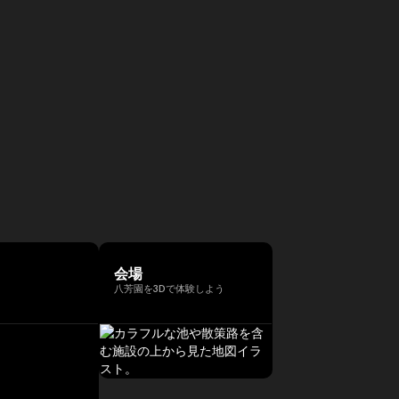
会場
八芳園を3Dで体験しよう