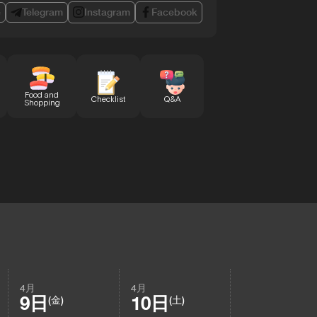
e
Telegram
Instagram
Facebook
Food and
Checklist
Q&A
Shopping
4月
4月
9日
10日
(金)
(土)