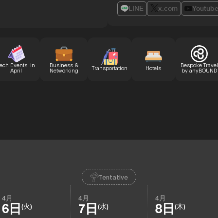
LINE
x.com
Youtub
ech Events in
Business &
Bespoke Travel
Transportation
Hotels
April
Networking
by anyBOUND
Tentative
4月
4月
4月
6日
7日
8日
(火)
(水)
(木)