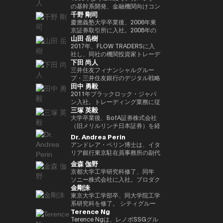
Outblazeを設立しました。2009
『２０３５ １０年後のニッポ
JPMorganのブロックチェーン部
あり、各サイクルの高値でビット
究科CARF招聘研究員。 訳書に
を中心にスタートアップ出資と事
の基幹系開発、金融機関向けコン
千野 剛司
年にはOutblazeのメッセージン
ン ホリエモンの未来予測大全』
門であるKinexysに所属し、JPM
コインを売却し、底値でより多く
『ビットコインとブロックチェー
業開発の責任者を担う。MUIP参
サル業務に従事。 Microsoftを経
グ事業をIBMに売却し、その後
など
CoinやTokenized Depositsなど
を買い戻すという投資仮説を掲げ
ン：暗号通貨を支える技術』
画以前は独立系VCのGlobal
てMUFGのイノベーション事業に
慶應義塾大学卒業後、2006年東
Outblazeを、デジタルエンター
のプロダクト推進を担当していま
ている。 ターピンは35年以上に
（NTT出版）、『マスタリン
Brainにて、国内外スタートアッ
参画しDXプロジェクトをリー
京証券取引所に入社。2008年の
山田 岳樹
テインメント分野のサービスや製
した。
わたり連続起業家および投資家と
グ・イーサリアム ―スマートコ
プ投資やCVCの運営に従事。そ
ド。 auフィナンシャルホールデ
金融危機以降、債務不履行管理プ
品を開発するプロジェクトや企業
して活躍してきた、極めて経験豊
ントラクトとDAppの構築』（オ
れ以前はソニーにて、技術投資や
ィングスにて執行役員チーフデジ
ロセスの改良プロジェクトに参画
2017年、FLOW TRADERSに入
を育成するインキュベーターへと
富なエグゼクティブであり、数多
ライリージャパン）など。共著に
JV設立等の新規事業プロジェク
タルオフィサー兼IT統括部長、
し、日本証券クリアリング機構に
社し、同社の機関投資家トレーデ
下田 尚人
転換しました。そのインキュベー
くの成功したイグジットを実現し
『Web3の未解決問題』（日経
トのファイナンス、またリテール
Microsoftで業務執行役員 金融イ
てOTCデリバティブ（クレジッ
ィング部門にて、シンガポールお
ト企業のひとつが、2014年に設
てきた。その実績を背景に、プエ
BP）、『Web3・暗号資産 13
エナジー事業のカテゴリー責任者
ノベーション本部長を務めた後、
ト・デフォルト・スワップおよび
よび香港支社を拠点にアジアの機
三井住友フィナンシャルグルー
立されたAnimoca Brandsです。
ルトリコを拠点とするファミリー
人の未来予測』（朝日新聞出
として、海外事業を運営。
現職。 一般社団法人
金利スワップ）の清算プロジェク
関投資家とのブロック取引を担
プ・三井住友銀行のデジタル戦略
田中 勇毅
2017年には、従来の教育システ
オフィス Transform Capital を
版）。
FINOVATORS設立。2021年より
トを主導するとともに、日本取引
当。ETFを中心に外国債券や暗号
部 部長。デジタルアセットに関
ムではあまり重視されてこなかっ
設立している。 また、ビットコ
日本ブロックチェーン協会理事就
所グループの清算決済分野の経営
資産を含む幅広いプロダクトにお
するSMBCグループの取り組みを
2011年ブラックロック・ジャパ
た発散的思考やデザイン思考など
インの初期投資家かつ思想的リー
任。同志社大卒、東大EMP第17
企画を担当。2016年より
いて機関投資家に流動性を提供す
取りまとめ。 2025年6月まで日
ン入社。トレーディング業務に従
三塚 英毅
のスキルを育む放課後型デジタル
ダー（thought leader）として
期修了。
PwCJapanのCEO Office（経営
る。また日本国内の証券会社、運
本銀行決済機構局参事役。決済機
事後、2024年3月よりブラックロ
ラボ、Dalton Learning Labを設
も知られ、Ethereum や Tether
企画）にて、リーダーシップチー
用会社、取引所・交換所、電子取
構局では、新しい技術を使った決
ック・グローバル・マーケッツ部
大学卒業後、BofA証券株式会社
立しました。また、テクノロジー
を含む主要ブロックチェーンプロ
ムの戦略的な議論をサポート。
引プラットフォームとのビジネス
済高度化プロジェクトの企画・推
長としてトレーディング、セキュ
（旧メリルリンチ日本証券）を経
における社会的意義のある課題を
ジェクトの初期マーケティングお
2018年7月、世界的な暗号資産取
開発を担当し、同社の日本関連の
進（Project Agora等）、AIの金
リティーズ・レンディング、キャ
て、BNPパリバ証券株式会社にて
Dr. Andrea Perin
研究するOutblazeのリサーチ部
よびアドバイザリーに関与した人
引所であるKrakenを運営する
ビジネス全般に携わる。 FLOW
融システムへの影響に関する国際
ッシュ・マネジメントを統括。ま
複数の役職を経た後、グローバル
アンドレア・ペリン博士は、イタ
門、ThinkBlazeの創設者でもあ
物である。こうした功績から、
Payward, Inc.（米国）に入社
TRADERSは東京証券取引所の
的検討等に従事。また、BIS決済
たデジタル戦略の分野においても
マーケッツ統括本部COOに就
リア銀行東京駐在員事務所の副代
ります。 2018年以降、Yat氏は
CNBC により「クリプト界のゴ
し、金融庁登録に貢献。2020年3
Best Market Makerとして毎年表
市場インフラ委員会（CPMI）、
日本にて従事。2025年1月よりグ
任。Web3企業の Animoca
表です。この職務において、日
金森 伽野
ゲーム業界におけるブロックチェ
ッドファーザー（the Godfather
月より同社日本代表就任。 2022
彰されるとともに、暗号資産等の
G7デジタル決済専門家グループ
ローバル・プロダクト・ソリュー
Brands 株式会社にて創業時より
本、韓国、台湾、オーストラリ
京都大学工学研究科修了、同年
ーンおよびNFT（非代替性トーク
of Crypto）」と称されている。
年7月Binance日本代表に就任。
デジタルアセットや海外の暗号資
（2023年共同議長）、金融安定
ション部を兼務し、同部内でトラ
COOとして参画した後、2024年
ア、ニュージーランドにおける経
ソニー株式会社に入社。プロダク
ン）の活用を早期から提唱してき
2013年には BitAngels を、2014
オックスフォード大学経営学修士
産ETFも積極的にマーケットメイ
委員会（FSB）イノベーションネ
ンジション・マネジメントを統
3月より現職。
済政策論議ならびにマクロ経済・
金剛洙
ト設計開発・商品企画・マーケテ
ました。これにより、ゲーマーは
年には BitAngels Fund 1 を共同
（MBA）修了。
クを行い、上場企業である同社は
ットワーク、BIS・中央銀行
括。
金融動向の分析を担当していま
ィング業務に従事。その後、ネッ
東京大学工学部卒、同大学院工学
ゲーム内資産やデータ、ひいては
設立。同ファンドは、イーサリア
伝統金融とデジタルアセット業界
CBDCグループなど、国際的な政
す。また、現地の金融・監督当
ト証券でフィンテック新規事業立
系研究科を修了。 シティグルー
価値そのものを真に所有できるよ
ムのクラウドセールにおいて、1
の懸け橋としての強みを持つ。
策協議体にも幅広く従事。 日本
局、機関投資家、ビジネスコミュ
Terence Ng
ち上げ、カスタマーエクスペリエ
プ証券株式会社に入社し、日本国
うになると考えられています。分
トークン30セントという価格で
銀行では、他に長崎支店長、香港
ニティとの対話を通じて、イタリ
ンス、CX戦略推進などを経験。
債・金利デリバティブのトレーデ
Terence Ngは、レノボSSGグル
散型アプリケーションとデジタル
100万ドルを投資したことで知ら
事務所長、金融機構局国際課長