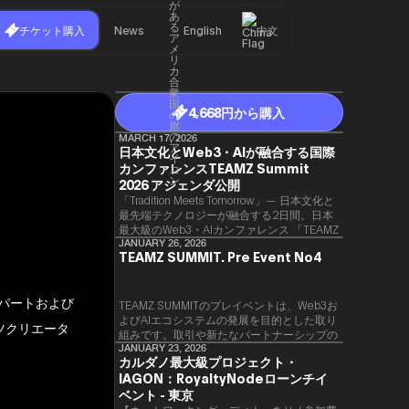
チケット購入
News
English
中文
4,668円から購入
MARCH 17, 2026
日本文化とWeb3・AIが融合する国際
カンファレンスTEAMZ Summit
2026 アジェンダ公開
「Tradition Meets Tomorrow」— 日本文化と
最先端テクノロジーが融合する2日間。日本
最大級のWeb3・AIカンファレンス 「TEAMZ
Summit 2026」 が、2026年4月7日・8日に
JANUARY 26, 2026
TEAMZ SUMMIT. Pre Event No4
東京・八芳園にて開催されます。今年のテー
マは 「Tradition Meets Tomorrow」。日本の
伝統文化と最先端のテクノロジーが融合す
スパートおよび
る、特別な2日間となります。このたび、公
TEAMZ SUMMITのプレイベントは、Web3お
式アジェンダが公開されました。（※登壇者
よびAIエコシステムの発展を目的とした取り
テンツクリエータ
のスケジュール等の都合により、開催までに
組みです。​取引や新たなパートナーシップの
内容が変更となる可能性があります。）
90％以上が対面で生まれることから、
JANUARY 23, 2026
カルダノ最大級プロジェクト・
TEAMZでは本イベント前に定員制の交流会
IAGON：RoyaltyNodeローンチイ
を開催し、リラックスした雰囲気の中で質の
高いネットワーキングを促進しています。
ベント - 東京