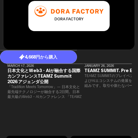
DORA FACTORY
4,668円から購入
MARCH 17, 2026
JANUARY 26, 2026
日本文化とWeb3・AIが融合する国際
TEAMZ SUMMIT. Pre Eve
カンファレンスTEAMZ Summit
TEAMZ SUMMITのプレイベン
よびAIエコシステムの発展を目
2026 アジェンダ公開
組みです。​取引や新たなパート
「Tradition Meets Tomorrow」— 日本文化と
90％以上が対面で生まれること
最先端テクノロジーが融合する2日間。日本
TEAMZでは本イベント前に定
最大級のWeb3・AIカンファレンス 「TEAMZ
を開催し、リラックスした雰囲
Summit 2026」 が、2026年4月7日・8日に
高いネットワーキングを促進し
東京・八芳園にて開催されます。今年のテー
マは 「Tradition Meets Tomorrow」。日本の
伝統文化と最先端のテクノロジーが融合す
る、特別な2日間となります。このたび、公
式アジェンダが公開されました。（※登壇者
のスケジュール等の都合により、開催までに
内容が変更となる可能性があります。）