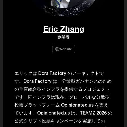
民主党設立
3(2021)
得て5期目当
院選で89
2025.05.
年8月 大蔵
Eric Zhang
月~199
課) 200
創業者
取引等監視委
月 国税庁 
月~200
Website
臣秘書専門官
財務省主
エリックは Dora Factory のアーキテクトで
す。Dora Factory は、分散型ガバナンスのため
の垂直統合型インフラを提供するプロジェクト
です。同インフラは現在、グローバルな分散型
投票プラットフォーム Opinionated.us を支え
ています。Opinionated.us は、TEAMZ 2026 の
公式クリプト投票キャンペーンを実施してお