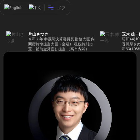
メヌ
English
中文
片山さつき
玉木 雄一
令和７年 参議院決算委員長 財務大臣 内
昭和44(1
閣府特命担当大臣（金融） 租税特別措
香川県さぬ
置・補助金見直し担当 （高市内閣）
和63(19
5(199
蔵省入省 ※
ード大学大
了 平成17
44回衆院
も惜敗 平成
活を経て、
得て初当選 
選で79,1
26(2014
得て3期目当
代表選に出
成29(201
を得て4期
区) 希望
党代表(11
主党共同代
(9月~) 