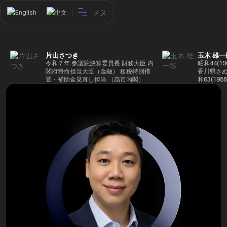
メヌ
English
中文
片山さつき
玉木 雄一
令和７年 参議院決算委員長 財務大臣 内
昭和44(1
閣府特命担当大臣（金融） 租税特別措
香川県さぬ
置・補助金見直し担当 （高市内閣）
和63(19
5(199
蔵省入省 ※
ード大学大
了 平成17
44回衆院
も惜敗 平成
活を経て、
得て初当選 
選で79,1
26(2014
得て3期目当
代表選に出
成29(201
を得て4期
区) 希望
党代表(11
主党共同代
(9月~) 