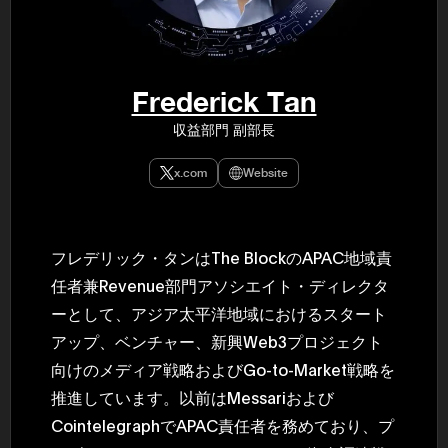
民主党設立
3(2021)
得て5期目当
院選で89
2025.05.
年8月 大蔵
Frederick Tan
月~199
課) 200
収益部門 副部長
取引等監視委
月 国税庁 
月~200
x.com
Website
臣秘書専門官
財務省主
フレデリック・タンはThe BlockのAPAC地域責
任者兼Revenue部門アソシエイト・ディレクタ
ーとして、アジア太平洋地域におけるスタート
アップ、ベンチャー、新興Web3プロジェクト
向けのメディア戦略およびGo-to-Market戦略を
推進しています。以前はMessariおよび
CointelegraphでAPAC責任者を務めており、プ