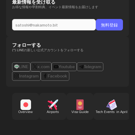
最新情報を受け取る
お得な情報や早割特典、イベント最新情報をお届けします
フォローする
(*) LINEの新しい公式アカウントをフォローする
LINE
x.com
Youtube
Telegram
Instagram
Facebook
B
Overview
Airports
Visa Guide
Tech Events in April