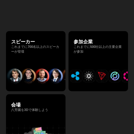
高いネットワーキングを促進し
東京・八芳園にて開催されます。今年のテー
マは 「Tradition Meets Tomorrow」。日本の
伝統文化と最先端のテクノロジーが融合す
る、特別な2日間となります。このたび、公
式アジェンダが公開されました。（※登壇者
のスケジュール等の都合により、開催までに
内容が変更となる可能性があります。）
スピーカー
参加企業
これまでに700名以上のスピーカ
これまでに500社以上の主要企業
ーが登壇
が参加
会場
八芳園を3Dで体験しよう