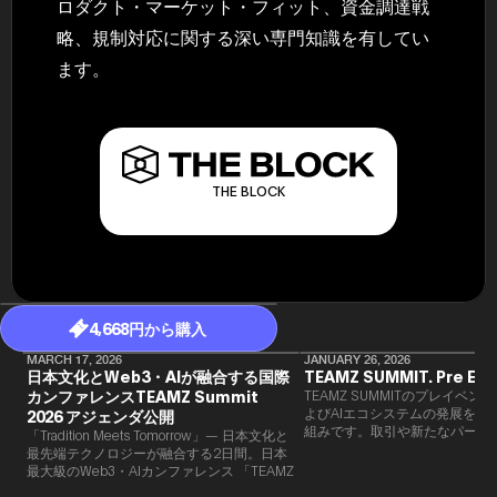
ロダクト・マーケット・フィット、資金調達戦
略、規制対応に関する深い専門知識を有してい
ます。
THE BLOCK
4,668円から購入
MARCH 17, 2026
JANUARY 26, 2026
日本文化とWeb3・AIが融合する国際
TEAMZ SUMMIT. Pre Eve
カンファレンスTEAMZ Summit
TEAMZ SUMMITのプレイベン
よびAIエコシステムの発展を目
2026 アジェンダ公開
組みです。​取引や新たなパート
「Tradition Meets Tomorrow」— 日本文化と
90％以上が対面で生まれること
最先端テクノロジーが融合する2日間。日本
TEAMZでは本イベント前に定
最大級のWeb3・AIカンファレンス 「TEAMZ
を開催し、リラックスした雰囲
Summit 2026」 が、2026年4月7日・8日に