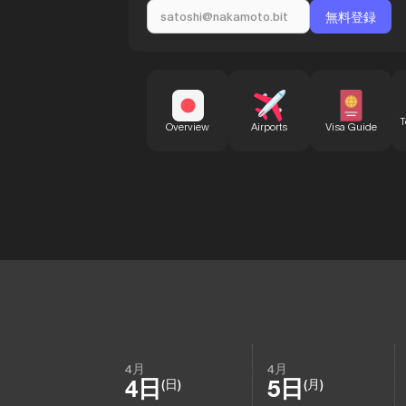
T
Overview
Airports
Visa Guide
4月
4月
4日
5日
(日)
(月)