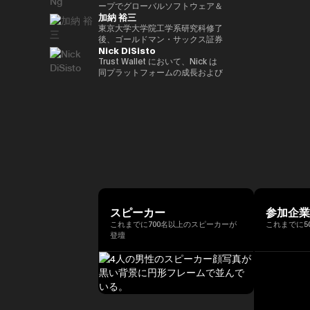
ア経済への理解促進と、二国間の
2022年 ソニー銀行入社、現在は
ィング業務に従事。 その後、株
ープでグローバルソフトウェア＆
資産の可能性を明確に見据えた
れている。 ターピンは2015年に
（バーゼル規制担当）、国際局企
経済・金融関係のさらなる強化に
加納 裕三
ソニー銀行 DX事業企画部長とし
式会社松尾研究所に参画し、機械
マネージドサービスビジネスを率
Yat氏は、Animoca Brandsをブ
「ビットコイン四季モデル
画役等を歴任。財務省では国際機
取り組んでいます。 中央銀行、
てweb3関連の新規事業企画を推
学習プロジェクトの企画から
いています。彼は、戦略的な
東京大学大学院工学系研究科修了
ロックチェーン、ゲーム、NFT、
（Four Seasons of Bitcoin）」
構課企画官として国際金融
銀行監督当局、ならびに欧州中央
進。
PoC、開発を一貫して担当。
Microsoft Cloud Solution
後、ゴールドマン・サックス証券
そしてオープン・メタバース分野
を開発した人物でもあり、2024
（FATF、FSB等）を担当。 一橋
銀行（ECB）や欧州投資銀行
Nick DiSisto
2022年より同社取締役に就任、
Provider（CSP）プログラムを推
株式会社等を経て、2014年に株
におけるリーダー的地位へと迅速
年に Skyhorse Publishing から
大学法学部卒業。ハーバード大学
（EIB）を含む国際金融機関にお
また生成AIに特化したVCファン
進し、Microsoftと連携して関連
式会社bitFlyerを共同創業。
Trust Wallet において、Nick は
に導きました。Animoca Brands
刊行された著書『Bitcoin
でComputer Science for AIを履
いて15年以上の経験を有し、金
ドを新設。
するサービスソリューション全体
bitFlyer創業以降、暗号資産の国
同プラットフォームの成長および
はNFTを中心とした複数の子会社
Supercycle』は高い評価を受
修。
融規制、ガバナンス、コンプライ
を推進する責任を負っています。
内の法改正に関する提言や自主規
ユーザー体験の中核を担う、戦略
や製品群を展開しており、さらに
け、2024年11月上旬におけるビ
アンスの分野で深い専門性を備え
彼は、セキュリティ、ソフトウェ
制ルールの策定等に尽力すると共
的イニシアティブおよびエコシス
540社を超えるブロックチェーン
ットコインの史上最高値更新を正
ています。 ローマ大学トル・ヴ
ア、クラウド、AIエコシステムに
に、暗号資産交換業者である
テム・パートナーシップを統括し
関連企業に投資を行い、世界最大
確に予測したことで注目を集め
ェルガータ校にて、健全性規制お
おける主要な戦略的パートナーシ
bitFlyer USA, Inc.のCEO、
ている。 彼の取り組みは、DeFi
級のブロックチェーン投資ポート
た。 デジタル資産分野に参入す
よび監督当局の制裁権限をテーマ
ップと販売を、グローバル市場全
bitFlyer EUROPE S.A.のチェアマ
連携、法定通貨のオン／オフラン
フォリオを築いています。 Yat氏
る以前には、Market Wire（現
とする法学博士号を取得していま
体で主導しています。 2011年に
ンを歴任。グローバルな視点で暗
プ、MEV（最大抽出価値）対
はこれまでに数多くの栄誉を受け
GlobeNewswire） を創業。同社
す。
レノボに参加して以来、Terence
号資産交換業業界の発展に貢献。
策、そしてコア・インフラパート
ており、世界経済フォーラムの
は現在、Apollo Global
Ngは、セキュリティ、エンター
2018年に自主規制団体である一
ナーシップなど、幅広い重要領域
「Global Leader of
Management 傘下で約5億ドル
テインメント、Eコマース、フィ
般社団法人日本仮想通貨交換業協
に及び、世界中の何百万人ものユ
Tomorrow」、DHL/SCMP
規模の事業部門となっている。ま
ンテックなどのセクターにわたる
会（現、一般社団法人日本暗号資
ーザーにとって、暗号資産をより
Awardsの「Young
た、消費者向けインターネット黎
主要なインターネット企業とのレ
産等取引業協会：JVCEA）を発
使いやすく、安全で、スケーラブ
Entrepreneur of the Year」、さ
明期におけるマーケティングの先
ノボのパートナーシップをグロー
起人として設立。内閣官房主催の
ルなものにすることを目的として
らにCointelegraphによる「ブロ
駆者として、The Motley Fool、
スピーカー
参加企
バルにリードしてきました。ま
官民データ活用推進基本計画実行
いる。 Nick は、プロダクト、セ
ックチェーン業界で注目すべき
America Online Greenhouse、
これまでに700名以上のスピーカーが
これまでに5
た、戦略的なAR/VRパートナー
委員会にも有識者として出席。
キュリティ、エンジニアリング、
100人」の一人にも選ばれていま
Earthlink の立ち上げをはじめ、
登壇
シップも推進しました。
現在、株式会社bitFlyer
マーケティングといった各部門と
す。 また、Yat氏はクラシック音
数十に及ぶ著名なインターネット
Terence Ngは、ソニーエレクト
Holdings代表取締役CEO、株式
密接に連携しながら、ユーザー体
楽の正式な訓練を受けた音楽家で
ブランドの成長に関与した。 学
ロニクス、ヒューレット・パッカ
会社bitFlyer 代表取締役、株式会
験とブロックチェーン技術の交差
もあり、BAFTA（英国映画テレ
歴としては、ニューヨーク州立大
ード、Navteq Corporation、ノ
社bitFlyer Blockchain代表取締
点におけるイノベーションを推進
ビ芸術アカデミー）のアドバイザ
学バッファロー校にてクリエイテ
キアなどの主要なテクノロジーブ
役、bitFlyer USA, Inc.の
している。 「コードを現実世界
リーボードメンバー、ならびに
ィブ・ライティングの修士号を取
ランドで、マーケティング、製品
Director、株式会社Custodiem
の価値へと変換する」ことに重点
Asian Youth Orchestraの理事も
得。シラキュース大学にて二つの
開発、ビジネス開発の役割を20
の取締役を務めるほか、一般社団
を置き、Nick はセルフカストデ
務めています。 必要であれば、
学士号を取得しており、2000年