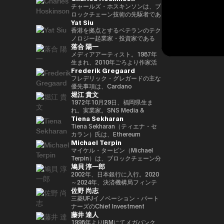
29(2017)年 第48回衆院選で
任し、自民党IT戦略特命委員会委
と共同事業を行う。報道・討論・
であり、世界をリードするブロッ
チャールズ・ホスキンソンは、ブ
82,345票を得て4期目当選(希望
員長として、自民党のIT政策を主
お笑い・アート・ファッションな
クチェーンおよびDAOである
ロックチェーン技術の先駆者であ
Yat Siu
の党公認、香川2区) 希望の党共
導。平成30年10月第4次安倍改造
ど多様な動画や雑誌の企画や出演
TRON の創設者、さらに世界最
り、分散型プラットフォーム「カ
同代表選に出馬。希望の党代表
内閣にてIT担当大臣、内閣府特命
にも関わる。著書『22世紀の資
大級の暗号資産取引所の一つ
ルダノ（Cardano）」の創設者
香港を拠点とするベテランのテク
(11月〜) 平成30(2018)年 国民民
担当(科学技術・知的財産戦略・
本主義：やがてお金は絶滅する』
HTX のアドバイザーを務めてい
です。元々はイーサリアムの共同
ノロジー起業家・投資家である
落合 陽一
主党共同代表(5月~9月) 国民民主
クールジャパン戦略・宇宙政策)
『22世紀の民主主義：選挙はア
ます。 アリババ創業者ジャッ
創設者の一人でもあり、数理論理
Yat Siu氏は、Animoca Brands
党代表(9月~) 令和2(2020)年 分党
大臣就任。令和2年菅内閣にてデ
ルゴリズムになり、政治家はネコ
ク・マー氏の薫陶を受けた人物と
学と暗号学に強い背景を持ってい
の共同創業者兼エグゼクティブ・
メディアアーティスト。1987年
を経て新国民民主党設立、代表に
ジタル改革担当大臣就任。令和3
になる』、番組「成田悠輔と愛す
しても知られ、2025年4月には、
ます。カルダノは学術的な研究と
チェアマンです。Animoca
生まれ、2010年ごろより作家活
Frederik Gregaard
就任(9月) 令和3(2021)年 第49回
年初代デジタル大臣就任。現在、
べき非生産性の世界」「夜明け前
グローバルなデジタル資産業界で
ピアレビューに基づいて開発され
Brandsは、世界的なブロックチ
動を始める。境界領域における物
衆院選で94,530票を得て5期目当
デジタル社会推進本部長。
のPLAYERS」「成田悠輔の聞か
最も著名かつ影響力のある人物の
たことが特徴で、金融包摂とスマ
ェーンおよびゲーム分野のリーダ
化や変換、質量への憧憬をモチー
フレデリック・グレガードの主な
選 令和6(2024)年 第50回衆院選
れちゃいけない話」「walk」
一人として Forbes誌 の表紙を飾
ートコントラクトの普及を目指し
ー企業であり、世界中のゲーマー
フに作品を展開。筑波大学/東京
優先事項は、Cardano
堀江 貴文
で89,899票を得て6期目当選
「書く気がおきない」など。
りました。 また、Forbes「30
ています。現在はInput Output
やインターネット利用者にデジタ
大学准教授、2025年日本国際博
Foundation における導入戦略を
2025.05.01 現在 ※1 1993年4月
Under 30（コンシューマー・テ
Global（IOG）のCEOとしてカ
ル上の財産権を提供することを使
覧会（大阪・関西万博）テーマ事
推進し、各ミッションの統合およ
1972年10月29日、福岡県生ま
~2005年8月 大蔵省(現・財務省)
クノロジー部門）」に複数回選出
ルダノの技術開発を主導していま
命としています。これにより、新
業プロデューサー。写真集「質量
び実行を主導するとともに、
れ。実業家。SNS Media &
Tiena Sekharan
在職 1997年7月~1999年6月 外務
されるなど、国際的に高い評価を
す。
たな資産クラス、Play-and-Earn
への憧憬（amana・2019）」
Cardano を活用した包括的かつ
Consulting株式会社 ファウンダ
省出向(中近東第一課) 2000年7月
受けています。 2025年8月に
経済、そしてオープン・メタバー
NFT作品「Re-Digitalization of
公平な成長を実現するための迅速
ー。 現在はロケット開発や、ア
Tiena Sekharan（ティエナ・セ
~2001年6月 金融庁 証券取引等監
は、Blue Origin の NS-34ミッシ
スの構築に寄与する、より公平な
Waves(foundation・2021)」な
な価値創出を可能にすることで
プリのプロデュース、また予防医
カラン）氏は、Ethereum
Michael Terpin
視委員会 2001年7月~2002年6月
ョン に搭乗し、世界で712人目の
デジタルの枠組みの実現を目指し
ど。2016年PrixArsElectronica栄
す。 同財団に参画する以前は、
療普及協会として予防医療を啓蒙
Foundationのアジア太平洋
国税庁 大阪国税局総務課長 2002
宇宙飛行士として宇宙へ渡航しま
ています。 Yat氏は1990年に
誉賞 、EUよりSTARTSPrize受
スイスおよびスカンジナビア諸国
する等 様々な分野で活動する。
（APAC）地域におけるHead of
マイケル・ターピン（Michael
年7月~2005年6月 内閣府出向(特
した。 その関心分野は、テクノ
Atari Germanyでキャリアをスタ
賞、
において17年以上にわたり、プ
会員制オンラインサロン『堀江貴
Institutionsを務めており、エン
Terpin）は、ブロックチェーン分
鳩貝 淳一郎
命担当大臣秘書専門官) 2005年7
ロジー、投資、アート、慈善活
ートさせました。1995年には香
2019SXSWCreativeExperienceARROWAwards
ロフェッショナルサービスおよび
文イノベーション大学校
タープライズ分野での導入推進を
野の投資およびアドバイザリー会
月~2005年8月 財務省主計局主査
動、ゲーム、そして宇宙探査に及
港に移り、アジア初の無料ウェブ
受賞。Apollo Magazine 40
金融業界に従事し、資本市場、デ
（HIU）』では、700名近い会員
通じてEthereumエコシステムの
社 Transform Ventures の創業者
2002年、日本銀行に入行。2020
びます。
ページおよび無料メールサービス
UNDER 40 ART andTECH、
ジタル資産運用、プライベートバ
とともに多彩なプロジェクトを展
発展をリードしています。 キャ
兼CEOであり、また Supercycle
～2024年、決済機構局フィンテ
佐野 尚志
提供企業であるHong Kong
Asia Digital Art Award優秀賞、
ンキング、トレーディング・イン
開している。
リアは伝統的な金融業界からスタ
Genesis Partners, LP のCEO兼
ックグループ長。2024〜2025
Cybercity/Freenationを設立し
文化庁メディア芸術祭アート部門
フラストラクチャー分野に注力し
http://salon.horiemon.com 著
ートし、Lehman Brothers、
最高投資責任者（CIO）を務めて
年、FinTech副センター長、デジ
三菱UFJイノベーション・パート
ました。1998年には、多言語対
審査委員会推薦作品多数。
てきました。
書 『金を使うならカラダに使
BNP Paribas、JPMorganなどで
いる。同ファンドは、ビットコイ
タル通貨検証グループ長。2025
ナーズのChief Investment
藤井 達人
応のホワイトラベルWebサービ
え。』『ＣｈａｔＧＰＴ ｖｓ．
要職を歴任しました。 Ethereum
ン専業としては世界初のアルゴリ
年7月より出向し、現職。2025年
Officerとして、AUM 800億円の
スの先駆者として高く評価された
未来のない仕事をする人たち』
Foundation参画前は、
ズム型暗号資産ヘッジファンドで
4月より東京大学大学院経済学研
ファンドにおいて日・米・アジア
1998年よりIBMにてメガバンク