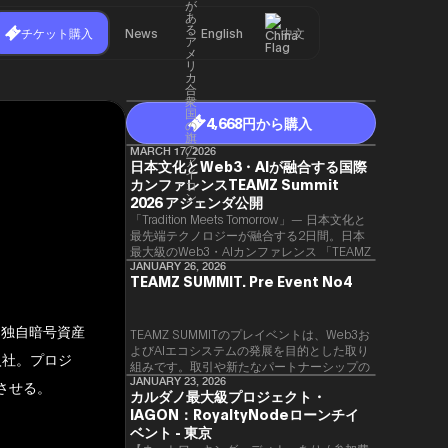
チケット購入
News
English
中文
4,668円から購入
MARCH 17, 2026
日本文化とWeb3・AIが融合する国際
カンファレンスTEAMZ Summit
2026 アジェンダ公開
「Tradition Meets Tomorrow」— 日本文化と
最先端テクノロジーが融合する2日間。日本
最大級のWeb3・AIカンファレンス 「TEAMZ
Summit 2026」 が、2026年4月7日・8日に
JANUARY 26, 2026
TEAMZ SUMMIT. Pre Event No4
東京・八芳園にて開催されます。今年のテー
マは 「Tradition Meets Tomorrow」。日本の
伝統文化と最先端のテクノロジーが融合す
、独自暗号資産
る、特別な2日間となります。このたび、公
TEAMZ SUMMITのプレイベントは、Web3お
式アジェンダが公開されました。（※登壇者
よびAIエコシステムの発展を目的とした取り
入社。プロジ
のスケジュール等の都合により、開催までに
組みです。​取引や新たなパートナーシップの
内容が変更となる可能性があります。）
90％以上が対面で生まれることから、
JANUARY 23, 2026
場させる。
カルダノ最大級プロジェクト・
TEAMZでは本イベント前に定員制の交流会
IAGON：RoyaltyNodeローンチイ
を開催し、リラックスした雰囲気の中で質の
高いネットワーキングを促進しています。
ベント - 東京