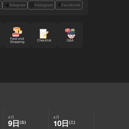
e
Telegram
Instagram
Facebook
Food and
Checklist
Q&A
Shopping
4月
4月
9日
10日
(金)
(土)