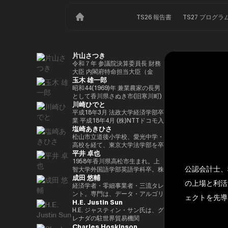
TS26 報告書
TS27 プログラ
片山さつき
令和７年 参議院決算委員長 財務
大臣 内閣府特命担当大臣（金
玉木 雄一郎
融） 租税特別措置・補助金見直
し担当 （高市内閣）
昭和44(1969)年 兼業農家の長男
として香川県さぬき市(旧寒川町)
川崎ひでと
に生まれる 昭和63(1988)年 高松
高校卒業 平成5(1993)年 東京大
平成18年3月 法政大学経済学部卒
学法学部卒業、同年大蔵省入省
業 平成18年4月 (株)NTTドコモ入
塩崎あきひさ
※1 平成9(1997)年 米国ハーバー
社 平成29年8月 衆議院議員川崎
ド大学大学院(ケネディースクー
二郎秘書 令和3年10月 第49回衆
松山市立道後小学校、愛光中学・
ル)修了 平成17(2005)年 財務省を
議院議員総選挙において初当選
高校を経て、東京大学法学部を卒
平井 卓也
退職し、第44回衆院選に立候
令和6年10月 第50回衆議院議員
業後、長島・大野・常松法律事務
補。70,177票を得るも惜敗 平成
総選挙において2期目の当選 令和
所のパートナー弁護士。 2021
1958年香川県高松市生まれ。上
公認会計士、
21(2009)年 4年間の浪人生活を経
6年11月 総務大臣政務官（第二次
年、衆議院総選挙（愛媛1区）に
智大学外国語学部英語学科卒。株
成田 悠輔
て、第45回衆院選で109,863票を
石破内閣） 令和7年10月 デジタ
て初当選。元厚労大臣政務官。党
式会社電通、西日本放送代表取締
の上場と利活
得て初当選 平成24(2012)年 第46
ル大臣政務官、内閣府大臣政務官
内では、副幹事長を経験した後、
役社長等を経て、2000年、第42
経済学者・零細事業者・三流タレ
回衆院選で79,153票を得て2期目
（第1次高市内閣） 令和8年2月
国会対策副委員長に就任。インテ
回衆議院選挙で初当選。以来、連
ント。専門は、データ・アルゴリ
ェクトを先導
H.E. Justin Sun
当選 平成26(2014)年 第47回衆院
デジタル大臣政務官、内閣府大臣
リジェンス戦略本部、科学技術イ
続10回当選。自民党経産・総務
ズム・ポエム・思想を組み合わせ
選で78,797票を得て3期目当選 平
政務官（第2次高市内閣）
ノベーション戦略本部、AI・
部会長、政務調査会副会長、内閣
たビジネスと公共政策の想像とデ
H.E. ジャスティン・サン氏は、グ
成28(2016)年 民進党代表選に出
Web3小委員会の各事務局長。
府（IT担当）大臣政務官、国土交
ザイン。多分野の学術誌・学会に
レナダの駐世界貿易機関
Charles Hoskinson
馬。党幹事長代理を拝命 平成
通副大臣、内閣常任委員長等を歴
研究を発表、多くの企業や自治体
（WTO）大使および元常駐代表