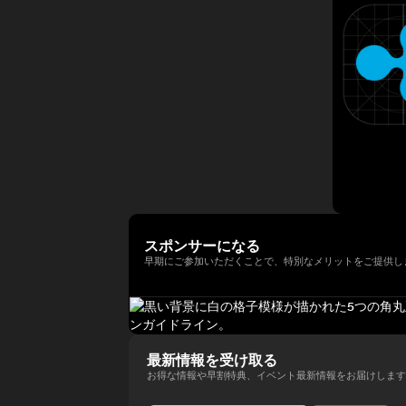
年以上にわたって経験してきまし
法人日本ブロックチェーン協会
ィ型ウォレットを次世代の金融イ
講演者紹介向けにさらに自然で洗
以降、同大学の名門 Newhouse
た。彼はテクノロジー業界でビジ
（JBA）代表理事を務める。 そ
ンフラとして進化させる役割を担
練された日本語版にも整えられま
School of Public
ネス戦略をリードする確かな実績
の他にも、ISO/TC307国内審議
い、その未来を形作っている。
す。
Communications のアドバイザ
を築いています。 Terence Ng
委員会Committee会員、防衛省
リーボードメンバーも務めてい
は、シンガポールの南洋理工大学
オピニオンリーダーなども務め、
る。 さらにターピンは、プエル
でビジネス学の学士号を取得しま
創業以来掲げるbitFlyerのミッシ
トリコにおけるビットコインおよ
した。彼は現在、シンガポールを
ョンである「ブロックチェーンで
び暗号資産コミュニティの先駆者
拠点としており、ブロックチェー
世界を簡単に。」の実現に向け、
とも見なされており、2016年初
ンとAI技術の熱心なファンです。
様々な場面でweb3業界の発展に
頭にはこの分野において初の投資
向け意欲的に活動中。
家向け優遇認定（Investor
Decree）を受けている。
スポンサーになる
早期にご参加いただくことで、特別なメリットをご提供し
最新情報を受け取る
お得な情報や早割特典、イベント最新情報をお届けします