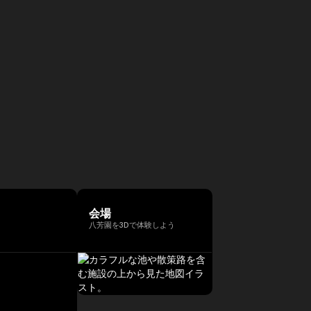
会場
八芳園を3Dで体験しよう