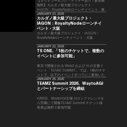
【ネットワーキング・ディナーあり / 参加費
無料】カルダノ最大級プロジェクト・
IAGON：RoyaltyNodeローンチイベント - 東
京
JANUARY 23, 2026
カルダノ最大級プロジェクト・
IAGON：RoyaltyNodeローンチイ
ベント - 大阪
​カルダノ最大級プロジェクト・IAGON：
RoyaltyNodeローンチイベント - 大阪
JANUARY 22, 2026
TS ONE. 「1枚のチケットで、複数の
イベントに参加可能」
東京で開催される Web3 および AI の主要イ
ベント「TEAMZ SUMMIT」 では、1枚のチケ
ットで、以下のイベントすべてにご参加いた
だけます。
JANUARY 20, 2026
TEAMZ Summit 2026、WaytoAGI
とパートナーシップを締結
4月8日、WaytoAGI主催 AIカンファレンスを
八芳園にて開催TEAMZ Summit チケット保
有者は無料で参加可能