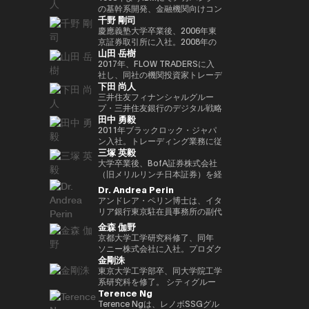
Outblazeを設立しました。2009
『２０３５ １０年後のニッポ
JPMorganのブロックチェーン部
あり、各サイクルの高値でビット
究科CARF招聘研究員。 訳書に
を中心にスタートアップ出資と事
の基幹系開発、金融機関向けコン
千野 剛司
年にはOutblazeのメッセージン
ン ホリエモンの未来予測大全』
門であるKinexysに所属し、JPM
コインを売却し、底値でより多く
『ビットコインとブロックチェー
業開発の責任者を担う。MUIP参
サル業務に従事。 Microsoftを経
グ事業をIBMに売却し、その後
など
CoinやTokenized Depositsなど
を買い戻すという投資仮説を掲げ
ン：暗号通貨を支える技術』
画以前は独立系VCのGlobal
てMUFGのイノベーション事業に
慶應義塾大学卒業後、2006年東
Outblazeを、デジタルエンター
のプロダクト推進を担当していま
ている。 ターピンは35年以上に
（NTT出版）、『マスタリン
Brainにて、国内外スタートアッ
参画しDXプロジェクトをリー
京証券取引所に入社。2008年の
山田 岳樹
テインメント分野のサービスや製
した。
わたり連続起業家および投資家と
グ・イーサリアム ―スマートコ
プ投資やCVCの運営に従事。そ
ド。 auフィナンシャルホールデ
金融危機以降、債務不履行管理プ
品を開発するプロジェクトや企業
して活躍してきた、極めて経験豊
ントラクトとDAppの構築』（オ
れ以前はソニーにて、技術投資や
ィングスにて執行役員チーフデジ
ロセスの改良プロジェクトに参画
2017年、FLOW TRADERSに入
を育成するインキュベーターへと
富なエグゼクティブであり、数多
ライリージャパン）など。共著に
JV設立等の新規事業プロジェク
タルオフィサー兼IT統括部長、
し、日本証券クリアリング機構に
社し、同社の機関投資家トレーデ
下田 尚人
転換しました。そのインキュベー
くの成功したイグジットを実現し
『Web3の未解決問題』（日経
トのファイナンス、またリテール
Microsoftで業務執行役員 金融イ
てOTCデリバティブ（クレジッ
ィング部門にて、シンガポールお
ト企業のひとつが、2014年に設
てきた。その実績を背景に、プエ
BP）、『Web3・暗号資産 13
エナジー事業のカテゴリー責任者
ノベーション本部長を務めた後、
ト・デフォルト・スワップおよび
よび香港支社を拠点にアジアの機
三井住友フィナンシャルグルー
立されたAnimoca Brandsです。
ルトリコを拠点とするファミリー
人の未来予測』（朝日新聞出
として、海外事業を運営。
現職。 一般社団法人
金利スワップ）の清算プロジェク
関投資家とのブロック取引を担
プ・三井住友銀行のデジタル戦略
田中 勇毅
2017年には、従来の教育システ
オフィス Transform Capital を
版）。
FINOVATORS設立。2021年より
トを主導するとともに、日本取引
当。ETFを中心に外国債券や暗号
部 部長。デジタルアセットに関
ムではあまり重視されてこなかっ
設立している。 また、ビットコ
日本ブロックチェーン協会理事就
所グループの清算決済分野の経営
資産を含む幅広いプロダクトにお
するSMBCグループの取り組みを
2011年ブラックロック・ジャパ
た発散的思考やデザイン思考など
インの初期投資家かつ思想的リー
任。同志社大卒、東大EMP第17
企画を担当。2016年より
いて機関投資家に流動性を提供す
取りまとめ。 2025年6月まで日
ン入社。トレーディング業務に従
三塚 英毅
のスキルを育む放課後型デジタル
ダー（thought leader）として
期修了。
PwCJapanのCEO Office（経営
る。また日本国内の証券会社、運
本銀行決済機構局参事役。決済機
事後、2024年3月よりブラックロ
ラボ、Dalton Learning Labを設
も知られ、Ethereum や Tether
企画）にて、リーダーシップチー
用会社、取引所・交換所、電子取
構局では、新しい技術を使った決
ック・グローバル・マーケッツ部
大学卒業後、BofA証券株式会社
立しました。また、テクノロジー
を含む主要ブロックチェーンプロ
ムの戦略的な議論をサポート。
引プラットフォームとのビジネス
済高度化プロジェクトの企画・推
長としてトレーディング、セキュ
（旧メリルリンチ日本証券）を経
における社会的意義のある課題を
ジェクトの初期マーケティングお
2018年7月、世界的な暗号資産取
開発を担当し、同社の日本関連の
進（Project Agora等）、AIの金
リティーズ・レンディング、キャ
て、BNPパリバ証券株式会社にて
Dr. Andrea Perin
研究するOutblazeのリサーチ部
よびアドバイザリーに関与した人
引所であるKrakenを運営する
ビジネス全般に携わる。 FLOW
融システムへの影響に関する国際
ッシュ・マネジメントを統括。ま
複数の役職を経た後、グローバル
アンドレア・ペリン博士は、イタ
門、ThinkBlazeの創設者でもあ
物である。こうした功績から、
Payward, Inc.（米国）に入社
TRADERSは東京証券取引所の
的検討等に従事。また、BIS決済
たデジタル戦略の分野においても
マーケッツ統括本部COOに就
リア銀行東京駐在員事務所の副代
ります。 2018年以降、Yat氏は
CNBC により「クリプト界のゴ
し、金融庁登録に貢献。2020年3
Best Market Makerとして毎年表
市場インフラ委員会（CPMI）、
日本にて従事。2025年1月よりグ
任。Web3企業の Animoca
表です。この職務において、日
金森 伽野
ゲーム業界におけるブロックチェ
ッドファーザー（the Godfather
月より同社日本代表就任。 2022
彰されるとともに、暗号資産等の
G7デジタル決済専門家グループ
ローバル・プロダクト・ソリュー
Brands 株式会社にて創業時より
本、韓国、台湾、オーストラリ
京都大学工学研究科修了、同年
ーンおよびNFT（非代替性トーク
of Crypto）」と称されている。
年7月Binance日本代表に就任。
デジタルアセットや海外の暗号資
（2023年共同議長）、金融安定
ション部を兼務し、同部内でトラ
COOとして参画した後、2024年
ア、ニュージーランドにおける経
ソニー株式会社に入社。プロダク
ン）の活用を早期から提唱してき
2013年には BitAngels を、2014
オックスフォード大学経営学修士
産ETFも積極的にマーケットメイ
委員会（FSB）イノベーションネ
ンジション・マネジメントを統
3月より現職。
済政策論議ならびにマクロ経済・
金剛洙
ト設計開発・商品企画・マーケテ
ました。これにより、ゲーマーは
年には BitAngels Fund 1 を共同
（MBA）修了。
クを行い、上場企業である同社は
ットワーク、BIS・中央銀行
括。
金融動向の分析を担当していま
ィング業務に従事。その後、ネッ
東京大学工学部卒、同大学院工学
ゲーム内資産やデータ、ひいては
設立。同ファンドは、イーサリア
伝統金融とデジタルアセット業界
CBDCグループなど、国際的な政
す。また、現地の金融・監督当
ト証券でフィンテック新規事業立
系研究科を修了。 シティグルー
価値そのものを真に所有できるよ
ムのクラウドセールにおいて、1
の懸け橋としての強みを持つ。
策協議体にも幅広く従事。 日本
局、機関投資家、ビジネスコミュ
Terence Ng
ち上げ、カスタマーエクスペリエ
プ証券株式会社に入社し、日本国
うになると考えられています。分
トークン30セントという価格で
銀行では、他に長崎支店長、香港
ニティとの対話を通じて、イタリ
ンス、CX戦略推進などを経験。
債・金利デリバティブのトレーデ
Terence Ngは、レノボSSGグル
散型アプリケーションとデジタル
100万ドルを投資したことで知ら
事務所長、金融機構局国際課長