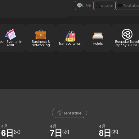
LINE
x.com
Youtub
ech Events in
Business &
Bespoke Travel
Transportation
Hotels
April
Networking
by anyBOUND
Tentative
4月
4月
4月
6日
7日
8日
(火)
(水)
(木)