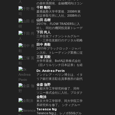
Outblazeを設立しました。2009
『２０３５ １０年後のニッポ
JPMorganのブロックチェーン部
あり、各サイクルの高値でビット
究科CARF招聘研究員。 訳書に
を中心にスタートアップ出資と事
の基幹系開発、金融機関向けコン
千野 剛司
年にはOutblazeのメッセージン
ン ホリエモンの未来予測大全』
門であるKinexysに所属し、JPM
コインを売却し、底値でより多く
『ビットコインとブロックチェー
業開発の責任者を担う。MUIP参
サル業務に従事。 Microsoftを経
グ事業をIBMに売却し、その後
など
CoinやTokenized Depositsなど
を買い戻すという投資仮説を掲げ
ン：暗号通貨を支える技術』
画以前は独立系VCのGlobal
てMUFGのイノベーション事業に
慶應義塾大学卒業後、2006年東
Outblazeを、デジタルエンター
のプロダクト推進を担当していま
ている。 ターピンは35年以上に
（NTT出版）、『マスタリン
Brainにて、国内外スタートアッ
参画しDXプロジェクトをリー
京証券取引所に入社。2008年の
山田 岳樹
テインメント分野のサービスや製
した。
わたり連続起業家および投資家と
グ・イーサリアム ―スマートコ
プ投資やCVCの運営に従事。そ
ド。 auフィナンシャルホールデ
金融危機以降、債務不履行管理プ
品を開発するプロジェクトや企業
して活躍してきた、極めて経験豊
ントラクトとDAppの構築』（オ
れ以前はソニーにて、技術投資や
ィングスにて執行役員チーフデジ
ロセスの改良プロジェクトに参画
2017年、FLOW TRADERSに入
を育成するインキュベーターへと
富なエグゼクティブであり、数多
ライリージャパン）など。共著に
JV設立等の新規事業プロジェク
タルオフィサー兼IT統括部長、
し、日本証券クリアリング機構に
社し、同社の機関投資家トレーデ
下田 尚人
転換しました。そのインキュベー
くの成功したイグジットを実現し
『Web3の未解決問題』（日経
トのファイナンス、またリテール
Microsoftで業務執行役員 金融イ
てOTCデリバティブ（クレジッ
ィング部門にて、シンガポールお
ト企業のひとつが、2014年に設
てきた。その実績を背景に、プエ
BP）、『Web3・暗号資産 13
エナジー事業のカテゴリー責任者
ノベーション本部長を務めた後、
ト・デフォルト・スワップおよび
よび香港支社を拠点にアジアの機
三井住友フィナンシャルグルー
立されたAnimoca Brandsです。
ルトリコを拠点とするファミリー
人の未来予測』（朝日新聞出
として、海外事業を運営。
現職。 一般社団法人
金利スワップ）の清算プロジェク
関投資家とのブロック取引を担
プ・三井住友銀行のデジタル戦略
田中 勇毅
2017年には、従来の教育システ
オフィス Transform Capital を
版）。
FINOVATORS設立。2021年より
トを主導するとともに、日本取引
当。ETFを中心に外国債券や暗号
部 部長。デジタルアセットに関
ムではあまり重視されてこなかっ
設立している。 また、ビットコ
日本ブロックチェーン協会理事就
所グループの清算決済分野の経営
資産を含む幅広いプロダクトにお
するSMBCグループの取り組みを
2011年ブラックロック・ジャパ
た発散的思考やデザイン思考など
インの初期投資家かつ思想的リー
任。同志社大卒、東大EMP第17
企画を担当。2016年より
いて機関投資家に流動性を提供す
取りまとめ。 2025年6月まで日
ン入社。トレーディング業務に従
三塚 英毅
のスキルを育む放課後型デジタル
ダー（thought leader）として
期修了。
PwCJapanのCEO Office（経営
る。また日本国内の証券会社、運
本銀行決済機構局参事役。決済機
事後、2024年3月よりブラックロ
ラボ、Dalton Learning Labを設
も知られ、Ethereum や Tether
企画）にて、リーダーシップチー
用会社、取引所・交換所、電子取
構局では、新しい技術を使った決
ック・グローバル・マーケッツ部
大学卒業後、BofA証券株式会社
立しました。また、テクノロジー
を含む主要ブロックチェーンプロ
ムの戦略的な議論をサポート。
引プラットフォームとのビジネス
済高度化プロジェクトの企画・推
長としてトレーディング、セキュ
（旧メリルリンチ日本証券）を経
における社会的意義のある課題を
ジェクトの初期マーケティングお
2018年7月、世界的な暗号資産取
開発を担当し、同社の日本関連の
進（Project Agora等）、AIの金
リティーズ・レンディング、キャ
て、BNPパリバ証券株式会社にて
Dr. Andrea Perin
研究するOutblazeのリサーチ部
よびアドバイザリーに関与した人
引所であるKrakenを運営する
ビジネス全般に携わる。 FLOW
融システムへの影響に関する国際
ッシュ・マネジメントを統括。ま
複数の役職を経た後、グローバル
アンドレア・ペリン博士は、イタ
門、ThinkBlazeの創設者でもあ
物である。こうした功績から、
Payward, Inc.（米国）に入社
TRADERSは東京証券取引所の
的検討等に従事。また、BIS決済
たデジタル戦略の分野においても
マーケッツ統括本部COOに就
リア銀行東京駐在員事務所の副代
ります。 2018年以降、Yat氏は
CNBC により「クリプト界のゴ
し、金融庁登録に貢献。2020年3
Best Market Makerとして毎年表
市場インフラ委員会（CPMI）、
日本にて従事。2025年1月よりグ
任。Web3企業の Animoca
表です。この職務において、日
金森 伽野
ゲーム業界におけるブロックチェ
ッドファーザー（the Godfather
月より同社日本代表就任。 2022
彰されるとともに、暗号資産等の
G7デジタル決済専門家グループ
ローバル・プロダクト・ソリュー
Brands 株式会社にて創業時より
本、韓国、台湾、オーストラリ
京都大学工学研究科修了、同年
ーンおよびNFT（非代替性トーク
of Crypto）」と称されている。
年7月Binance日本代表に就任。
デジタルアセットや海外の暗号資
（2023年共同議長）、金融安定
ション部を兼務し、同部内でトラ
COOとして参画した後、2024年
ア、ニュージーランドにおける経
ソニー株式会社に入社。プロダク
ン）の活用を早期から提唱してき
2013年には BitAngels を、2014
オックスフォード大学経営学修士
産ETFも積極的にマーケットメイ
委員会（FSB）イノベーションネ
ンジション・マネジメントを統
3月より現職。
済政策論議ならびにマクロ経済・
金剛洙
ト設計開発・商品企画・マーケテ
ました。これにより、ゲーマーは
年には BitAngels Fund 1 を共同
（MBA）修了。
クを行い、上場企業である同社は
ットワーク、BIS・中央銀行
括。
金融動向の分析を担当していま
ィング業務に従事。その後、ネッ
東京大学工学部卒、同大学院工学
ゲーム内資産やデータ、ひいては
設立。同ファンドは、イーサリア
伝統金融とデジタルアセット業界
CBDCグループなど、国際的な政
す。また、現地の金融・監督当
ト証券でフィンテック新規事業立
系研究科を修了。 シティグルー
価値そのものを真に所有できるよ
ムのクラウドセールにおいて、1
の懸け橋としての強みを持つ。
策協議体にも幅広く従事。 日本
局、機関投資家、ビジネスコミュ
Terence Ng
ち上げ、カスタマーエクスペリエ
プ証券株式会社に入社し、日本国
うになると考えられています。分
トークン30セントという価格で
銀行では、他に長崎支店長、香港
ニティとの対話を通じて、イタリ
ンス、CX戦略推進などを経験。
債・金利デリバティブのトレーデ
Terence Ngは、レノボSSGグル
散型アプリケーションとデジタル
100万ドルを投資したことで知ら
事務所長、金融機構局国際課長