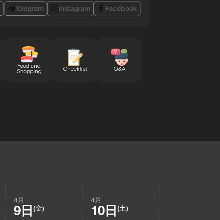
e
Telegram
Instagram
Facebook
Food and
Checklist
Q&A
Shopping
4月
4月
9日
10日
(金)
(土)