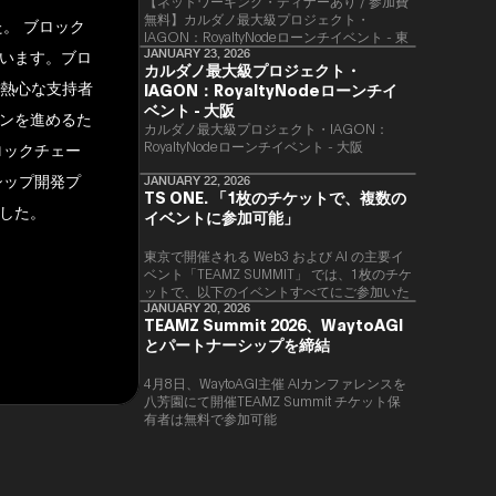
【ネットワーキング・ディナーあり / 参加費
無料】カルダノ最大級プロジェクト・
た。 ブロック
IAGON：RoyaltyNodeローンチイベント - 東
います。ブロ
京
JANUARY 23, 2026
カルダノ最大級プロジェクト・
の熱心な支持者
IAGON：RoyaltyNodeローンチイ
ベント - 大阪
ンを進めるた
​カルダノ最大級プロジェクト・IAGON：
RoyaltyNodeローンチイベント - 大阪
ロックチェー
シップ開発プ
JANUARY 22, 2026
TS ONE. 「1枚のチケットで、複数の
した。
イベントに参加可能」
東京で開催される Web3 および AI の主要イ
ベント「TEAMZ SUMMIT」 では、1枚のチケ
ットで、以下のイベントすべてにご参加いた
だけます。
JANUARY 20, 2026
TEAMZ Summit 2026、WaytoAGI
とパートナーシップを締結
4月8日、WaytoAGI主催 AIカンファレンスを
八芳園にて開催TEAMZ Summit チケット保
有者は無料で参加可能