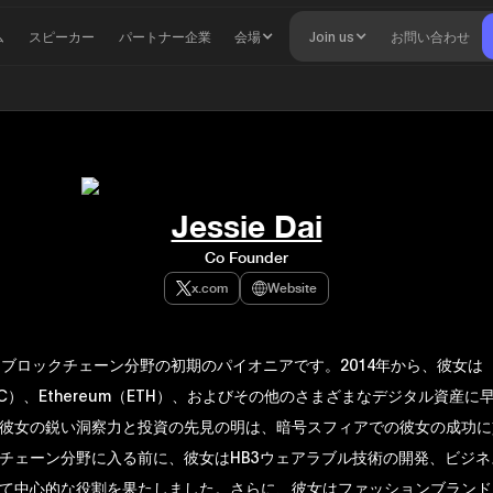
ム
スピーカー
パートナー企業
会場
Join us
お問い合わせ
Jessie Dai
Co Founder
x.com
Website
Daiはブロックチェーン分野の初期のパイオニアです。2014年から、彼女は
（BTC）、Ethereum（ETH）、およびその他のさまざまなデジタル資産
彼女の鋭い洞察力と投資の先見の明は、暗号スフィアでの彼女の成功に
チェーン分野に入る前に、彼女はHB3ウェアラブル技術の開発、ビジネ
て中心的な役割を果たしました。さらに、彼女はファッションブランド