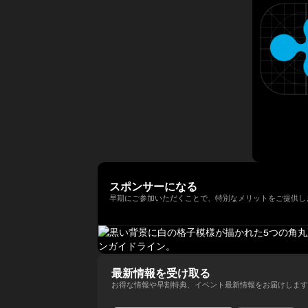
年以上にわたって経験してきまし
法人日本ブロックチェーン協会
ィ型ウォレットを次世代の金融イ
講演者紹介向けにさらに自然で洗
以降、同大学の名門 Newhouse
た。彼はテクノロジー業界でビジ
（JBA）代表理事を務める。 そ
ンフラとして進化させる役割を担
練された日本語版にも整えられま
School of Public
ネス戦略をリードする確かな実績
の他にも、ISO/TC307国内審議
い、その未来を形作っている。
す。
Communications のアドバイザ
を築いています。 Terence Ng
委員会Committee会員、防衛省
リーボードメンバーも務めてい
は、シンガポールの南洋理工大学
オピニオンリーダーなども務め、
る。 さらにターピンは、プエル
でビジネス学の学士号を取得しま
創業以来掲げるbitFlyerのミッシ
トリコにおけるビットコインおよ
した。彼は現在、シンガポールを
ョンである「ブロックチェーンで
び暗号資産コミュニティの先駆者
拠点としており、ブロックチェー
世界を簡単に。」の実現に向け、
とも見なされており、2016年初
ンとAI技術の熱心なファンです。
様々な場面でweb3業界の発展に
頭にはこの分野において初の投資
向け意欲的に活動中。
家向け優遇認定（Investor
Decree）を受けている。
スポンサーになる
早期にご参加いただくことで、特別なメリットをご提供し
最新情報を受け取る
お得な情報や早割特典、イベント最新情報をお届けします