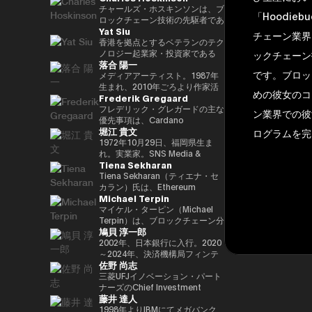
29(2017)年 第48回衆院選で
任し、自民党IT戦略特命委員会委
と共同事業を行う。報道・討論・
であり、世界をリードするブロッ
チャールズ・ホスキンソンは、ブ
「Hoodi
82,345票を得て4期目当選(希望
員長として、自民党のIT政策を主
お笑い・アート・ファッションな
クチェーンおよびDAOである
ロックチェーン技術の先駆者であ
Yat Siu
の党公認、香川2区) 希望の党共
導。平成30年10月第4次安倍改造
ど多様な動画や雑誌の企画や出演
TRON の創設者、さらに世界最
り、分散型プラットフォーム「カ
チェーン業界
同代表選に出馬。希望の党代表
内閣にてIT担当大臣、内閣府特命
にも関わる。著書『22世紀の資
大級の暗号資産取引所の一つ
ルダノ（Cardano）」の創設者
香港を拠点とするベテランのテク
(11月〜) 平成30(2018)年 国民民
担当(科学技術・知的財産戦略・
本主義：やがてお金は絶滅する』
HTX のアドバイザーを務めてい
です。元々はイーサリアムの共同
ノロジー起業家・投資家である
ックチェーン
落合 陽一
主党共同代表(5月~9月) 国民民主
クールジャパン戦略・宇宙政策)
『22世紀の民主主義：選挙はア
ます。 アリババ創業者ジャッ
創設者の一人でもあり、数理論理
Yat Siu氏は、Animoca Brands
です。ブロッ
党代表(9月~) 令和2(2020)年 分党
大臣就任。令和2年菅内閣にてデ
ルゴリズムになり、政治家はネコ
ク・マー氏の薫陶を受けた人物と
学と暗号学に強い背景を持ってい
の共同創業者兼エグゼクティブ・
メディアアーティスト。1987年
を経て新国民民主党設立、代表に
ジタル改革担当大臣就任。令和3
になる』、番組「成田悠輔と愛す
しても知られ、2025年4月には、
ます。カルダノは学術的な研究と
チェアマンです。Animoca
生まれ、2010年ごろより作家活
めの彼女のコ
Frederik Gregaard
就任(9月) 令和3(2021)年 第49回
年初代デジタル大臣就任。現在、
べき非生産性の世界」「夜明け前
グローバルなデジタル資産業界で
ピアレビューに基づいて開発され
Brandsは、世界的なブロックチ
動を始める。境界領域における物
衆院選で94,530票を得て5期目当
デジタル社会推進本部長。
のPLAYERS」「成田悠輔の聞か
最も著名かつ影響力のある人物の
たことが特徴で、金融包摂とスマ
ェーンおよびゲーム分野のリーダ
化や変換、質量への憧憬をモチー
フレデリック・グレガードの主な
ン業界での彼
選 令和6(2024)年 第50回衆院選
れちゃいけない話」「walk」
一人として Forbes誌 の表紙を飾
ートコントラクトの普及を目指し
ー企業であり、世界中のゲーマー
フに作品を展開。筑波大学/東京
優先事項は、Cardano
堀江 貴文
で89,899票を得て6期目当選
「書く気がおきない」など。
りました。 また、Forbes「30
ています。現在はInput Output
やインターネット利用者にデジタ
大学准教授、2025年日本国際博
Foundation における導入戦略を
ログラムを完
2025.05.01 現在 ※1 1993年4月
Under 30（コンシューマー・テ
Global（IOG）のCEOとしてカ
ル上の財産権を提供することを使
覧会（大阪・関西万博）テーマ事
推進し、各ミッションの統合およ
1972年10月29日、福岡県生ま
~2005年8月 大蔵省(現・財務省)
クノロジー部門）」に複数回選出
ルダノの技術開発を主導していま
命としています。これにより、新
業プロデューサー。写真集「質量
び実行を主導するとともに、
れ。実業家。SNS Media &
Tiena Sekharan
在職 1997年7月~1999年6月 外務
されるなど、国際的に高い評価を
す。
たな資産クラス、Play-and-Earn
への憧憬（amana・2019）」
Cardano を活用した包括的かつ
Consulting株式会社 ファウンダ
省出向(中近東第一課) 2000年7月
受けています。 2025年8月に
経済、そしてオープン・メタバー
NFT作品「Re-Digitalization of
公平な成長を実現するための迅速
ー。 現在はロケット開発や、ア
Tiena Sekharan（ティエナ・セ
~2001年6月 金融庁 証券取引等監
は、Blue Origin の NS-34ミッシ
スの構築に寄与する、より公平な
Waves(foundation・2021)」な
な価値創出を可能にすることで
プリのプロデュース、また予防医
カラン）氏は、Ethereum
Michael Terpin
視委員会 2001年7月~2002年6月
ョン に搭乗し、世界で712人目の
デジタルの枠組みの実現を目指し
ど。2016年PrixArsElectronica栄
す。 同財団に参画する以前は、
療普及協会として予防医療を啓蒙
Foundationのアジア太平洋
国税庁 大阪国税局総務課長 2002
宇宙飛行士として宇宙へ渡航しま
ています。 Yat氏は1990年に
誉賞 、EUよりSTARTSPrize受
スイスおよびスカンジナビア諸国
する等 様々な分野で活動する。
（APAC）地域におけるHead of
マイケル・ターピン（Michael
年7月~2005年6月 内閣府出向(特
した。 その関心分野は、テクノ
Atari Germanyでキャリアをスタ
賞、
において17年以上にわたり、プ
会員制オンラインサロン『堀江貴
Institutionsを務めており、エン
Terpin）は、ブロックチェーン分
鳩貝 淳一郎
命担当大臣秘書専門官) 2005年7
ロジー、投資、アート、慈善活
ートさせました。1995年には香
2019SXSWCreativeExperienceARROWAwards
ロフェッショナルサービスおよび
文イノベーション大学校
タープライズ分野での導入推進を
野の投資およびアドバイザリー会
月~2005年8月 財務省主計局主査
動、ゲーム、そして宇宙探査に及
港に移り、アジア初の無料ウェブ
受賞。Apollo Magazine 40
金融業界に従事し、資本市場、デ
（HIU）』では、700名近い会員
通じてEthereumエコシステムの
社 Transform Ventures の創業者
2002年、日本銀行に入行。2020
びます。
ページおよび無料メールサービス
UNDER 40 ART andTECH、
ジタル資産運用、プライベートバ
とともに多彩なプロジェクトを展
発展をリードしています。 キャ
兼CEOであり、また Supercycle
～2024年、決済機構局フィンテ
佐野 尚志
提供企業であるHong Kong
Asia Digital Art Award優秀賞、
ンキング、トレーディング・イン
開している。
リアは伝統的な金融業界からスタ
Genesis Partners, LP のCEO兼
ックグループ長。2024〜2025
Cybercity/Freenationを設立し
文化庁メディア芸術祭アート部門
フラストラクチャー分野に注力し
http://salon.horiemon.com 著
ートし、Lehman Brothers、
最高投資責任者（CIO）を務めて
年、FinTech副センター長、デジ
三菱UFJイノベーション・パート
ました。1998年には、多言語対
審査委員会推薦作品多数。
てきました。
書 『金を使うならカラダに使
BNP Paribas、JPMorganなどで
いる。同ファンドは、ビットコイ
タル通貨検証グループ長。2025
ナーズのChief Investment
藤井 達人
応のホワイトラベルWebサービ
え。』『ＣｈａｔＧＰＴ ｖｓ．
要職を歴任しました。 Ethereum
ン専業としては世界初のアルゴリ
年7月より出向し、現職。2025年
Officerとして、AUM 800億円の
スの先駆者として高く評価された
未来のない仕事をする人たち』
Foundation参画前は、
ズム型暗号資産ヘッジファンドで
4月より東京大学大学院経済学研
ファンドにおいて日・米・アジア
1998年よりIBMにてメガバンク