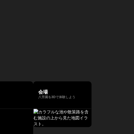
会場
八芳園を3Dで体験しよう