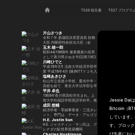
TS26 報告書
TS27 プログラ
片山さつき
令和７年 参議院決算委員長 財務
大臣 内閣府特命担当大臣（金
玉木 雄一郎
融） 租税特別措置・補助金見直
し担当 （高市内閣）
昭和44(1969)年 兼業農家の長男
として香川県さぬき市(旧寒川町)
川崎ひでと
に生まれる 昭和63(1988)年 高松
高校卒業 平成5(1993)年 東京大
平成18年3月 法政大学経済学部卒
学法学部卒業、同年大蔵省入省
業 平成18年4月 (株)NTTドコモ入
塩崎あきひさ
※1 平成9(1997)年 米国ハーバー
社 平成29年8月 衆議院議員川崎
ド大学大学院(ケネディースクー
二郎秘書 令和3年10月 第49回衆
松山市立道後小学校、愛光中学・
ル)修了 平成17(2005)年 財務省を
議院議員総選挙において初当選
高校を経て、東京大学法学部を卒
平井 卓也
退職し、第44回衆院選に立候
令和6年10月 第50回衆議院議員
業後、長島・大野・常松法律事務
補。70,177票を得るも惜敗 平成
総選挙において2期目の当選 令和
所のパートナー弁護士。 2021
1958年香川県高松市生まれ。上
Jessie 
21(2009)年 4年間の浪人生活を経
6年11月 総務大臣政務官（第二次
年、衆議院総選挙（愛媛1区）に
智大学外国語学部英語学科卒。株
成田 悠輔
て、第45回衆院選で109,863票を
石破内閣） 令和7年10月 デジタ
て初当選。元厚労大臣政務官。党
式会社電通、西日本放送代表取締
Bitcoin
得て初当選 平成24(2012)年 第46
ル大臣政務官、内閣府大臣政務官
内では、副幹事長を経験した後、
役社長等を経て、2000年、第42
経済学者・零細事業者・三流タレ
回衆院選で79,153票を得て2期目
（第1次高市内閣） 令和8年2月
国会対策副委員長に就任。インテ
回衆議院選挙で初当選。以来、連
ント。専門は、データ・アルゴリ
しています。
H.E. Justin Sun
当選 平成26(2014)年 第47回衆院
デジタル大臣政務官、内閣府大臣
リジェンス戦略本部、科学技術イ
続10回当選。自民党経産・総務
ズム・ポエム・思想を組み合わせ
選で78,797票を得て3期目当選 平
政務官（第2次高市内閣）
ノベーション戦略本部、AI・
部会長、政務調査会副会長、内閣
たビジネスと公共政策の想像とデ
H.E. ジャスティン・サン氏は、グ
す。ブロック
成28(2016)年 民進党代表選に出
Web3小委員会の各事務局長。
府（IT担当）大臣政務官、国土交
ザイン。多分野の学術誌・学会に
レナダの駐世界貿易機関
び生産におい
Charles Hoskinson
馬。党幹事長代理を拝命 平成
通副大臣、内閣常任委員長等を歴
研究を発表、多くの企業や自治体
（WTO）大使および元常駐代表