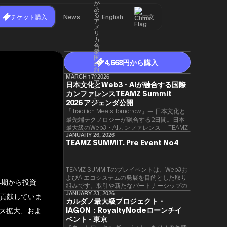
チケット購入
News
English
中文
4,668円から購入
MARCH 17, 2026
日本文化とWeb3・AIが融合する国際
カンファレンスTEAMZ Summit
2026 アジェンダ公開
「Tradition Meets Tomorrow」— 日本文化と
最先端テクノロジーが融合する2日間。日本
最大級のWeb3・AIカンファレンス 「TEAMZ
Summit 2026」 が、2026年4月7日・8日に
JANUARY 26, 2026
TEAMZ SUMMIT. Pre Event No4
東京・八芳園にて開催されます。今年のテー
マは 「Tradition Meets Tomorrow」。日本の
伝統文化と最先端のテクノロジーが融合す
る、特別な2日間となります。このたび、公
TEAMZ SUMMITのプレイベントは、Web3お
式アジェンダが公開されました。（※登壇者
よびAIエコシステムの発展を目的とした取り
に早期から投資
のスケジュール等の都合により、開催までに
組みです。​取引や新たなパートナーシップの
内容が変更となる可能性があります。）
90％以上が対面で生まれることから、
JANUARY 23, 2026
貢献していま
カルダノ最大級プロジェクト・
TEAMZでは本イベント前に定員制の交流会
IAGON：RoyaltyNodeローンチイ
ス拡大、およ
を開催し、リラックスした雰囲気の中で質の
高いネットワーキングを促進しています。
ベント - 東京