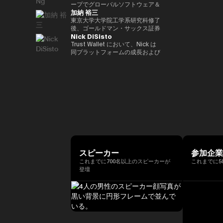
ア経済への理解促進と、二国間の
2022年 ソニー銀行入社、現在は
ィング業務に従事。 その後、株
ープでグローバルソフトウェア＆
資産の可能性を明確に見据えた
れている。 ターピンは2015年に
（バーゼル規制担当）、国際局企
経済・金融関係のさらなる強化に
加納 裕三
ソニー銀行 DX事業企画部長とし
式会社松尾研究所に参画し、機械
マネージドサービスビジネスを率
Yat氏は、Animoca Brandsをブ
「ビットコイン四季モデル
画役等を歴任。財務省では国際機
取り組んでいます。 中央銀行、
てweb3関連の新規事業企画を推
学習プロジェクトの企画から
いています。彼は、戦略的な
東京大学大学院工学系研究科修了
ロックチェーン、ゲーム、NFT、
（Four Seasons of Bitcoin）」
構課企画官として国際金融
銀行監督当局、ならびに欧州中央
進。
PoC、開発を一貫して担当。
Microsoft Cloud Solution
後、ゴールドマン・サックス証券
そしてオープン・メタバース分野
を開発した人物でもあり、2024
（FATF、FSB等）を担当。 一橋
銀行（ECB）や欧州投資銀行
Nick DiSisto
2022年より同社取締役に就任、
Provider（CSP）プログラムを推
株式会社等を経て、2014年に株
におけるリーダー的地位へと迅速
年に Skyhorse Publishing から
大学法学部卒業。ハーバード大学
（EIB）を含む国際金融機関にお
また生成AIに特化したVCファン
進し、Microsoftと連携して関連
式会社bitFlyerを共同創業。
Trust Wallet において、Nick は
に導きました。Animoca Brands
刊行された著書『Bitcoin
でComputer Science for AIを履
いて15年以上の経験を有し、金
ドを新設。
するサービスソリューション全体
bitFlyer創業以降、暗号資産の国
同プラットフォームの成長および
はNFTを中心とした複数の子会社
Supercycle』は高い評価を受
修。
融規制、ガバナンス、コンプライ
を推進する責任を負っています。
内の法改正に関する提言や自主規
ユーザー体験の中核を担う、戦略
や製品群を展開しており、さらに
け、2024年11月上旬におけるビ
アンスの分野で深い専門性を備え
彼は、セキュリティ、ソフトウェ
制ルールの策定等に尽力すると共
的イニシアティブおよびエコシス
540社を超えるブロックチェーン
ットコインの史上最高値更新を正
ています。 ローマ大学トル・ヴ
ア、クラウド、AIエコシステムに
に、暗号資産交換業者である
テム・パートナーシップを統括し
関連企業に投資を行い、世界最大
確に予測したことで注目を集め
ェルガータ校にて、健全性規制お
おける主要な戦略的パートナーシ
bitFlyer USA, Inc.のCEO、
ている。 彼の取り組みは、DeFi
級のブロックチェーン投資ポート
た。 デジタル資産分野に参入す
よび監督当局の制裁権限をテーマ
ップと販売を、グローバル市場全
bitFlyer EUROPE S.A.のチェアマ
連携、法定通貨のオン／オフラン
フォリオを築いています。 Yat氏
る以前には、Market Wire（現
とする法学博士号を取得していま
体で主導しています。 2011年に
ンを歴任。グローバルな視点で暗
プ、MEV（最大抽出価値）対
はこれまでに数多くの栄誉を受け
GlobeNewswire） を創業。同社
す。
レノボに参加して以来、Terence
号資産交換業業界の発展に貢献。
策、そしてコア・インフラパート
ており、世界経済フォーラムの
は現在、Apollo Global
Ngは、セキュリティ、エンター
2018年に自主規制団体である一
ナーシップなど、幅広い重要領域
「Global Leader of
Management 傘下で約5億ドル
テインメント、Eコマース、フィ
般社団法人日本仮想通貨交換業協
に及び、世界中の何百万人ものユ
Tomorrow」、DHL/SCMP
規模の事業部門となっている。ま
ンテックなどのセクターにわたる
会（現、一般社団法人日本暗号資
ーザーにとって、暗号資産をより
Awardsの「Young
た、消費者向けインターネット黎
主要なインターネット企業とのレ
産等取引業協会：JVCEA）を発
使いやすく、安全で、スケーラブ
Entrepreneur of the Year」、さ
明期におけるマーケティングの先
ノボのパートナーシップをグロー
起人として設立。内閣官房主催の
ルなものにすることを目的として
らにCointelegraphによる「ブロ
駆者として、The Motley Fool、
スピーカー
参加企
バルにリードしてきました。ま
官民データ活用推進基本計画実行
いる。 Nick は、プロダクト、セ
ックチェーン業界で注目すべき
America Online Greenhouse、
これまでに700名以上のスピーカーが
これまでに5
た、戦略的なAR/VRパートナー
委員会にも有識者として出席。
キュリティ、エンジニアリング、
100人」の一人にも選ばれていま
Earthlink の立ち上げをはじめ、
登壇
シップも推進しました。
現在、株式会社bitFlyer
マーケティングといった各部門と
す。 また、Yat氏はクラシック音
数十に及ぶ著名なインターネット
Terence Ngは、ソニーエレクト
Holdings代表取締役CEO、株式
密接に連携しながら、ユーザー体
楽の正式な訓練を受けた音楽家で
ブランドの成長に関与した。 学
ロニクス、ヒューレット・パッカ
会社bitFlyer 代表取締役、株式会
験とブロックチェーン技術の交差
もあり、BAFTA（英国映画テレ
歴としては、ニューヨーク州立大
ード、Navteq Corporation、ノ
社bitFlyer Blockchain代表取締
点におけるイノベーションを推進
ビ芸術アカデミー）のアドバイザ
学バッファロー校にてクリエイテ
キアなどの主要なテクノロジーブ
役、bitFlyer USA, Inc.の
している。 「コードを現実世界
リーボードメンバー、ならびに
ィブ・ライティングの修士号を取
ランドで、マーケティング、製品
Director、株式会社Custodiem
の価値へと変換する」ことに重点
Asian Youth Orchestraの理事も
得。シラキュース大学にて二つの
開発、ビジネス開発の役割を20
の取締役を務めるほか、一般社団
を置き、Nick はセルフカストデ
務めています。 必要であれば、
学士号を取得しており、2000年