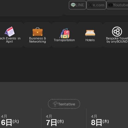
LINE
x.com
Youtub
ech Events in
Business &
Bespoke Travel
Transportation
Hotels
April
Networking
by anyBOUND
Tentative
4月
4月
4月
6日
7日
8日
(火)
(水)
(木)