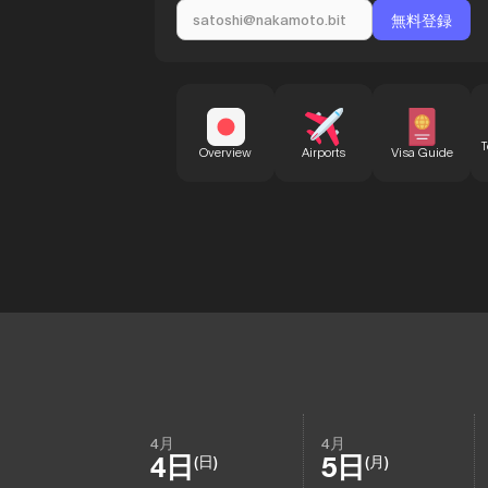
T
Overview
Airports
Visa Guide
4月
4月
4日
5日
(日)
(月)