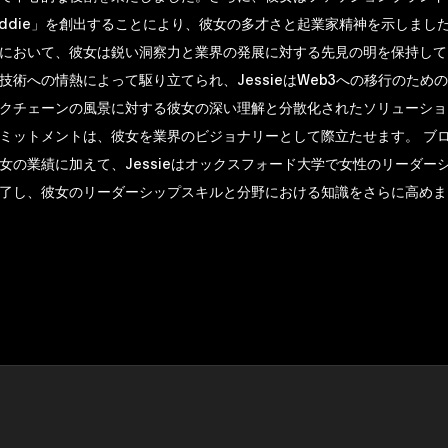
ebuddie」を創出することにより、彼女の多才さと起業家精神を示しまし
において、彼女は鋭い洞察力と業界の発展に対する先見の明を保持して
技術への情熱によって駆り立てられ、JessieはWeb3への移行のため
クチェーンの風景に対する彼女の深い理解と分散化されたソリューショ
ミットメントは、彼女を業界のビジョナリーとして際立たせます。 ブ
女の業績に加えて、Jessieはオックスフォード大学で女性のリーダー
了し、彼女のリーダーシップスキルと分野における知識をさらに高めま