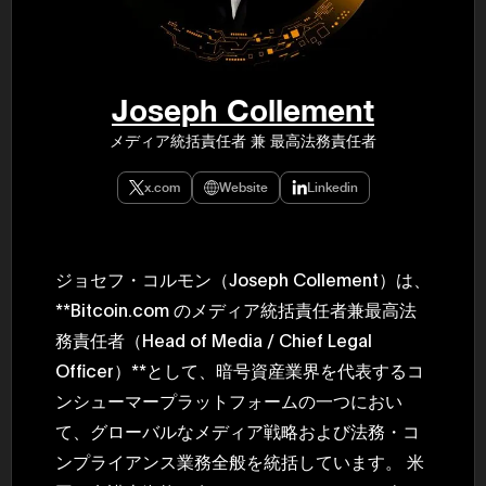
民主党設立
3(2021)
得て5期目当
院選で89
2025.05.
年8月 大蔵
Joseph Collement
月~199
課) 200
メディア統括責任者 兼 最高法務責任者
取引等監視委
月 国税庁 
月~200
x.com
Website
Linkedin
臣秘書専門官
財務省主
ジョセフ・コルモン（Joseph Collement）は、
**Bitcoin.com のメディア統括責任者兼最高法
務責任者（Head of Media / Chief Legal
Officer）**として、暗号資産業界を代表するコ
ンシューマープラットフォームの一つにおい
て、グローバルなメディア戦略および法務・コ
ンプライアンス業務全般を統括しています。 米