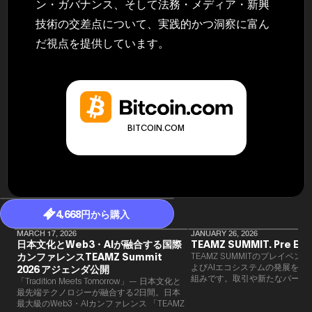
ン・ガバナンス、そして法務・メディア・新興
技術の交差点について、実践的かつ洞察に富ん
だ視点を提供しています。
BITCOIN.COM
4,668円から購入
MARCH 17, 2026
JANUARY 26, 2026
日本文化とWeb3・AIが融合する国際
TEAMZ SUMMIT. Pre Eve
カンファレンスTEAMZ Summit
TEAMZ SUMMITのプレイベン
よびAIエコシステムの発展を目
2026 アジェンダ公開
組みです。​取引や新たなパート
「Tradition Meets Tomorrow」— 日本文化と
90％以上が対面で生まれること
最先端テクノロジーが融合する2日間。日本
TEAMZでは本イベント前に定
最大級のWeb3・AIカンファレンス 「TEAMZ
を開催し、リラックスした雰囲