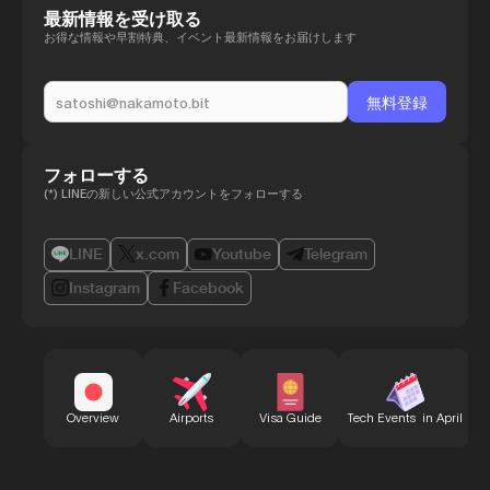
最新情報を受け取る
お得な情報や早割特典、イベント最新情報をお届けします
フォローする
(*) LINEの新しい公式アカウントをフォローする
LINE
x.com
Youtube
Telegram
Instagram
Facebook
B
Overview
Airports
Visa Guide
Tech Events in April