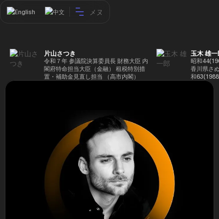
メヌ
English
中文
片山さつき
玉木 雄一
令和７年 参議院決算委員長 財務大臣 内
昭和44(1
閣府特命担当大臣（金融） 租税特別措
香川県さぬ
置・補助金見直し担当 （高市内閣）
和63(19
5(199
蔵省入省 ※
ード大学大
了 平成17
44回衆院
も惜敗 平成
活を経て、
得て初当選 
選で79,1
26(2014
得て3期目当
代表選に出
成29(201
を得て4期
区) 希望
党代表(11
主党共同代
(9月~) 