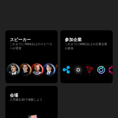
Summit 2026」 が、2026年4月7日・8日に
高いネットワーキングを促進し
東京・八芳園にて開催されます。今年のテー
マは 「Tradition Meets Tomorrow」。日本の
伝統文化と最先端のテクノロジーが融合す
る、特別な2日間となります。このたび、公
式アジェンダが公開されました。（※登壇者
のスケジュール等の都合により、開催までに
内容が変更となる可能性があります。）
スピーカー
参加企業
これまでに700名以上のスピーカ
これまでに500社以上の主要企業
ーが登壇
が参加
会場
八芳園を3Dで体験しよう