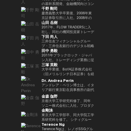
Outblazeを設立しました。2009
『２０３５ １０年後のニッポ
JPMorganのブロックチェーン部
あり、各サイクルの高値でビット
究科CARF招聘研究員。 訳書に
を中心にスタートアップ出資と事
の基幹系開発、金融機関向けコン
千野 剛司
年にはOutblazeのメッセージン
ン ホリエモンの未来予測大全』
門であるKinexysに所属し、JPM
コインを売却し、底値でより多く
『ビットコインとブロックチェー
業開発の責任者を担う。MUIP参
サル業務に従事。 Microsoftを経
グ事業をIBMに売却し、その後
など
CoinやTokenized Depositsなど
を買い戻すという投資仮説を掲げ
ン：暗号通貨を支える技術』
画以前は独立系VCのGlobal
てMUFGのイノベーション事業に
慶應義塾大学卒業後、2006年東
Outblazeを、デジタルエンター
のプロダクト推進を担当していま
ている。 ターピンは35年以上に
（NTT出版）、『マスタリン
Brainにて、国内外スタートアッ
参画しDXプロジェクトをリー
京証券取引所に入社。2008年の
山田 岳樹
テインメント分野のサービスや製
した。
わたり連続起業家および投資家と
グ・イーサリアム ―スマートコ
プ投資やCVCの運営に従事。そ
ド。 auフィナンシャルホールデ
金融危機以降、債務不履行管理プ
品を開発するプロジェクトや企業
して活躍してきた、極めて経験豊
ントラクトとDAppの構築』（オ
れ以前はソニーにて、技術投資や
ィングスにて執行役員チーフデジ
ロセスの改良プロジェクトに参画
2017年、FLOW TRADERSに入
を育成するインキュベーターへと
富なエグゼクティブであり、数多
ライリージャパン）など。共著に
JV設立等の新規事業プロジェク
タルオフィサー兼IT統括部長、
し、日本証券クリアリング機構に
社し、同社の機関投資家トレーデ
下田 尚人
転換しました。そのインキュベー
くの成功したイグジットを実現し
『Web3の未解決問題』（日経
トのファイナンス、またリテール
Microsoftで業務執行役員 金融イ
てOTCデリバティブ（クレジッ
ィング部門にて、シンガポールお
ト企業のひとつが、2014年に設
てきた。その実績を背景に、プエ
BP）、『Web3・暗号資産 13
エナジー事業のカテゴリー責任者
ノベーション本部長を務めた後、
ト・デフォルト・スワップおよび
よび香港支社を拠点にアジアの機
三井住友フィナンシャルグルー
立されたAnimoca Brandsです。
ルトリコを拠点とするファミリー
人の未来予測』（朝日新聞出
として、海外事業を運営。
現職。 一般社団法人
金利スワップ）の清算プロジェク
関投資家とのブロック取引を担
プ・三井住友銀行のデジタル戦略
田中 勇毅
2017年には、従来の教育システ
オフィス Transform Capital を
版）。
FINOVATORS設立。2021年より
トを主導するとともに、日本取引
当。ETFを中心に外国債券や暗号
部 部長。デジタルアセットに関
ムではあまり重視されてこなかっ
設立している。 また、ビットコ
日本ブロックチェーン協会理事就
所グループの清算決済分野の経営
資産を含む幅広いプロダクトにお
するSMBCグループの取り組みを
2011年ブラックロック・ジャパ
た発散的思考やデザイン思考など
インの初期投資家かつ思想的リー
任。同志社大卒、東大EMP第17
企画を担当。2016年より
いて機関投資家に流動性を提供す
取りまとめ。 2025年6月まで日
ン入社。トレーディング業務に従
三塚 英毅
のスキルを育む放課後型デジタル
ダー（thought leader）として
期修了。
PwCJapanのCEO Office（経営
る。また日本国内の証券会社、運
本銀行決済機構局参事役。決済機
事後、2024年3月よりブラックロ
ラボ、Dalton Learning Labを設
も知られ、Ethereum や Tether
企画）にて、リーダーシップチー
用会社、取引所・交換所、電子取
構局では、新しい技術を使った決
ック・グローバル・マーケッツ部
大学卒業後、BofA証券株式会社
立しました。また、テクノロジー
を含む主要ブロックチェーンプロ
ムの戦略的な議論をサポート。
引プラットフォームとのビジネス
済高度化プロジェクトの企画・推
長としてトレーディング、セキュ
（旧メリルリンチ日本証券）を経
における社会的意義のある課題を
ジェクトの初期マーケティングお
2018年7月、世界的な暗号資産取
開発を担当し、同社の日本関連の
進（Project Agora等）、AIの金
リティーズ・レンディング、キャ
て、BNPパリバ証券株式会社にて
Dr. Andrea Perin
研究するOutblazeのリサーチ部
よびアドバイザリーに関与した人
引所であるKrakenを運営する
ビジネス全般に携わる。 FLOW
融システムへの影響に関する国際
ッシュ・マネジメントを統括。ま
複数の役職を経た後、グローバル
アンドレア・ペリン博士は、イタ
門、ThinkBlazeの創設者でもあ
物である。こうした功績から、
Payward, Inc.（米国）に入社
TRADERSは東京証券取引所の
的検討等に従事。また、BIS決済
たデジタル戦略の分野においても
マーケッツ統括本部COOに就
リア銀行東京駐在員事務所の副代
ります。 2018年以降、Yat氏は
CNBC により「クリプト界のゴ
し、金融庁登録に貢献。2020年3
Best Market Makerとして毎年表
市場インフラ委員会（CPMI）、
日本にて従事。2025年1月よりグ
任。Web3企業の Animoca
表です。この職務において、日
金森 伽野
ゲーム業界におけるブロックチェ
ッドファーザー（the Godfather
月より同社日本代表就任。 2022
彰されるとともに、暗号資産等の
G7デジタル決済専門家グループ
ローバル・プロダクト・ソリュー
Brands 株式会社にて創業時より
本、韓国、台湾、オーストラリ
京都大学工学研究科修了、同年
ーンおよびNFT（非代替性トーク
of Crypto）」と称されている。
年7月Binance日本代表に就任。
デジタルアセットや海外の暗号資
（2023年共同議長）、金融安定
ション部を兼務し、同部内でトラ
COOとして参画した後、2024年
ア、ニュージーランドにおける経
ソニー株式会社に入社。プロダク
ン）の活用を早期から提唱してき
2013年には BitAngels を、2014
オックスフォード大学経営学修士
産ETFも積極的にマーケットメイ
委員会（FSB）イノベーションネ
ンジション・マネジメントを統
3月より現職。
済政策論議ならびにマクロ経済・
金剛洙
ト設計開発・商品企画・マーケテ
ました。これにより、ゲーマーは
年には BitAngels Fund 1 を共同
（MBA）修了。
クを行い、上場企業である同社は
ットワーク、BIS・中央銀行
括。
金融動向の分析を担当していま
ィング業務に従事。その後、ネッ
東京大学工学部卒、同大学院工学
ゲーム内資産やデータ、ひいては
設立。同ファンドは、イーサリア
伝統金融とデジタルアセット業界
CBDCグループなど、国際的な政
す。また、現地の金融・監督当
ト証券でフィンテック新規事業立
系研究科を修了。 シティグルー
価値そのものを真に所有できるよ
ムのクラウドセールにおいて、1
の懸け橋としての強みを持つ。
策協議体にも幅広く従事。 日本
局、機関投資家、ビジネスコミュ
Terence Ng
ち上げ、カスタマーエクスペリエ
プ証券株式会社に入社し、日本国
うになると考えられています。分
トークン30セントという価格で
銀行では、他に長崎支店長、香港
ニティとの対話を通じて、イタリ
ンス、CX戦略推進などを経験。
債・金利デリバティブのトレーデ
Terence Ngは、レノボSSGグル
散型アプリケーションとデジタル
100万ドルを投資したことで知ら
事務所長、金融機構局国際課長