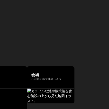
会場
八芳園を3Dで体験しよう