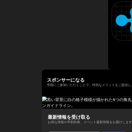
年以上にわたって経験してきまし
法人日本ブロックチェーン協会
ィ型ウォレットを次世代の金融イ
講演者紹介向けにさらに自然で洗
以降、同大学の名門 Newhouse
た。彼はテクノロジー業界でビジ
（JBA）代表理事を務める。 そ
ンフラとして進化させる役割を担
練された日本語版にも整えられま
School of Public
ネス戦略をリードする確かな実績
の他にも、ISO/TC307国内審議
い、その未来を形作っている。
す。
Communications のアドバイザ
を築いています。 Terence Ng
委員会Committee会員、防衛省
リーボードメンバーも務めてい
は、シンガポールの南洋理工大学
オピニオンリーダーなども務め、
る。 さらにターピンは、プエル
でビジネス学の学士号を取得しま
創業以来掲げるbitFlyerのミッシ
トリコにおけるビットコインおよ
した。彼は現在、シンガポールを
ョンである「ブロックチェーンで
び暗号資産コミュニティの先駆者
拠点としており、ブロックチェー
世界を簡単に。」の実現に向け、
とも見なされており、2016年初
ンとAI技術の熱心なファンです。
様々な場面でweb3業界の発展に
頭にはこの分野において初の投資
向け意欲的に活動中。
家向け優遇認定（Investor
Decree）を受けている。
スポンサーになる
早期にご参加いただくことで、特別なメリットをご提供し
最新情報を受け取る
お得な情報や早割特典、イベント最新情報をお届けします