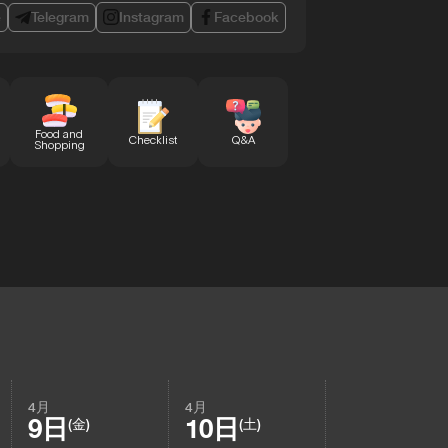
e
Telegram
Instagram
Facebook
Food and
Checklist
Q&A
Shopping
4月
4月
9日
10日
(金)
(土)