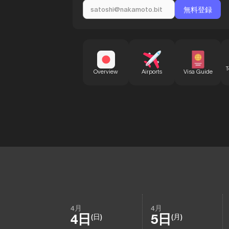
T
Overview
Airports
Visa Guide
4月
4月
4日
5日
(日)
(月)