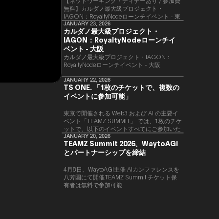
【ネットワーキング・ディナーあり / 参加費
無料】カルダノ最大級プロジェクト・
IAGON：RoyaltyNodeローンチイベント - 東
京
JANUARY 23, 2026
カルダノ最大級プロジェクト・
IAGON：RoyaltyNodeローンチイ
ベント - 大阪
​カルダノ最大級プロジェクト・IAGON：
RoyaltyNodeローンチイベント - 大阪
JANUARY 22, 2026
TS ONE. 「1枚のチケットで、複数の
イベントに参加可能」
東京で開催される Web3 および AI の主要イ
ベント「TEAMZ SUMMIT」 では、1枚のチケ
ットで、以下のイベントすべてにご参加いた
だけます。
JANUARY 20, 2026
TEAMZ Summit 2026、WaytoAGI
とパートナーシップを締結
4月8日、WaytoAGI主催 AIカンファレンスを
八芳園にて開催TEAMZ Summit チケット保
有者は無料で参加可能