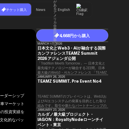
チケット購入
News
English
中文
4,668円から購入
MARCH 17, 2026
日本文化とWeb3・AIが融合する国際
カンファレンスTEAMZ Summit
2026 アジェンダ公開
「Tradition Meets Tomorrow」— 日本文化と
最先端テクノロジーが融合する2日間。日本
最大級のWeb3・AIカンファレンス 「TEAMZ
Summit 2026」 が、2026年4月7日・8日に
JANUARY 26, 2026
TEAMZ SUMMIT. Pre Event No4
東京・八芳園にて開催されます。今年のテー
マは 「Tradition Meets Tomorrow」。日本の
伝統文化と最先端のテクノロジーが融合す
リーダーシップ
る、特別な2日間となります。このたび、公
TEAMZ SUMMITのプレイベントは、Web3お
式アジェンダが公開されました。（※登壇者
よびAIエコシステムの発展を目的とした取り
古車マーケット
のスケジュール等の都合により、開催までに
組みです。​取引や新たなパートナーシップの
内容が変更となる可能性があります。）
90％以上が対面で生まれることから、
JANUARY 23, 2026
への投資実績を
カルダノ最大級プロジェクト・
TEAMZでは本イベント前に定員制の交流会
IAGON：RoyaltyNodeローンチイ
文化的なバッ
を開催し、リラックスした雰囲気の中で質の
高いネットワーキングを促進しています。
ベント - 東京