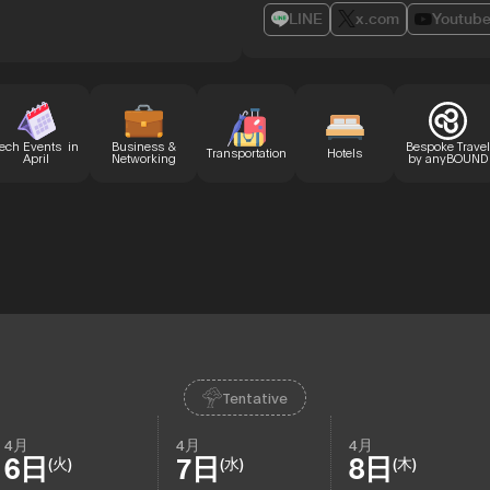
LINE
x.com
Youtub
ech Events in
Business &
Bespoke Travel
Transportation
Hotels
April
Networking
by anyBOUND
Tentative
4月
4月
4月
6日
7日
8日
(火)
(水)
(木)