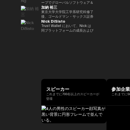
ア経済への理解促進と、二国間の
2022年 ソニー銀行入社、現在は
ィング業務に従事。 その後、株
ープでグローバルソフトウェア＆
資産の可能性を明確に見据えた
れている。 ターピンは2015年に
（バーゼル規制担当）、国際局企
経済・金融関係のさらなる強化に
加納 裕三
ソニー銀行 DX事業企画部長とし
式会社松尾研究所に参画し、機械
マネージドサービスビジネスを率
Yat氏は、Animoca Brandsをブ
「ビットコイン四季モデル
画役等を歴任。財務省では国際機
取り組んでいます。 中央銀行、
てweb3関連の新規事業企画を推
学習プロジェクトの企画から
いています。彼は、戦略的な
東京大学大学院工学系研究科修了
ロックチェーン、ゲーム、NFT、
（Four Seasons of Bitcoin）」
構課企画官として国際金融
銀行監督当局、ならびに欧州中央
進。
PoC、開発を一貫して担当。
Microsoft Cloud Solution
後、ゴールドマン・サックス証券
そしてオープン・メタバース分野
を開発した人物でもあり、2024
（FATF、FSB等）を担当。 一橋
銀行（ECB）や欧州投資銀行
Nick DiSisto
2022年より同社取締役に就任、
Provider（CSP）プログラムを推
株式会社等を経て、2014年に株
におけるリーダー的地位へと迅速
年に Skyhorse Publishing から
大学法学部卒業。ハーバード大学
（EIB）を含む国際金融機関にお
また生成AIに特化したVCファン
進し、Microsoftと連携して関連
式会社bitFlyerを共同創業。
Trust Wallet において、Nick は
に導きました。Animoca Brands
刊行された著書『Bitcoin
でComputer Science for AIを履
いて15年以上の経験を有し、金
ドを新設。
するサービスソリューション全体
bitFlyer創業以降、暗号資産の国
同プラットフォームの成長および
はNFTを中心とした複数の子会社
Supercycle』は高い評価を受
修。
融規制、ガバナンス、コンプライ
を推進する責任を負っています。
内の法改正に関する提言や自主規
ユーザー体験の中核を担う、戦略
や製品群を展開しており、さらに
け、2024年11月上旬におけるビ
アンスの分野で深い専門性を備え
彼は、セキュリティ、ソフトウェ
制ルールの策定等に尽力すると共
的イニシアティブおよびエコシス
540社を超えるブロックチェーン
ットコインの史上最高値更新を正
ています。 ローマ大学トル・ヴ
ア、クラウド、AIエコシステムに
に、暗号資産交換業者である
テム・パートナーシップを統括し
関連企業に投資を行い、世界最大
確に予測したことで注目を集め
ェルガータ校にて、健全性規制お
おける主要な戦略的パートナーシ
bitFlyer USA, Inc.のCEO、
ている。 彼の取り組みは、DeFi
級のブロックチェーン投資ポート
た。 デジタル資産分野に参入す
よび監督当局の制裁権限をテーマ
ップと販売を、グローバル市場全
bitFlyer EUROPE S.A.のチェアマ
連携、法定通貨のオン／オフラン
フォリオを築いています。 Yat氏
る以前には、Market Wire（現
とする法学博士号を取得していま
体で主導しています。 2011年に
ンを歴任。グローバルな視点で暗
プ、MEV（最大抽出価値）対
はこれまでに数多くの栄誉を受け
GlobeNewswire） を創業。同社
す。
レノボに参加して以来、Terence
号資産交換業業界の発展に貢献。
策、そしてコア・インフラパート
ており、世界経済フォーラムの
は現在、Apollo Global
Ngは、セキュリティ、エンター
2018年に自主規制団体である一
ナーシップなど、幅広い重要領域
「Global Leader of
Management 傘下で約5億ドル
テインメント、Eコマース、フィ
般社団法人日本仮想通貨交換業協
に及び、世界中の何百万人ものユ
Tomorrow」、DHL/SCMP
規模の事業部門となっている。ま
ンテックなどのセクターにわたる
会（現、一般社団法人日本暗号資
ーザーにとって、暗号資産をより
Awardsの「Young
た、消費者向けインターネット黎
主要なインターネット企業とのレ
産等取引業協会：JVCEA）を発
使いやすく、安全で、スケーラブ
Entrepreneur of the Year」、さ
明期におけるマーケティングの先
ノボのパートナーシップをグロー
起人として設立。内閣官房主催の
ルなものにすることを目的として
らにCointelegraphによる「ブロ
駆者として、The Motley Fool、
スピーカー
参加企
バルにリードしてきました。ま
官民データ活用推進基本計画実行
いる。 Nick は、プロダクト、セ
ックチェーン業界で注目すべき
America Online Greenhouse、
これまでに700名以上のスピーカーが
これまでに5
た、戦略的なAR/VRパートナー
委員会にも有識者として出席。
キュリティ、エンジニアリング、
100人」の一人にも選ばれていま
Earthlink の立ち上げをはじめ、
登壇
シップも推進しました。
現在、株式会社bitFlyer
マーケティングといった各部門と
す。 また、Yat氏はクラシック音
数十に及ぶ著名なインターネット
Terence Ngは、ソニーエレクト
Holdings代表取締役CEO、株式
密接に連携しながら、ユーザー体
楽の正式な訓練を受けた音楽家で
ブランドの成長に関与した。 学
ロニクス、ヒューレット・パッカ
会社bitFlyer 代表取締役、株式会
験とブロックチェーン技術の交差
もあり、BAFTA（英国映画テレ
歴としては、ニューヨーク州立大
ード、Navteq Corporation、ノ
社bitFlyer Blockchain代表取締
点におけるイノベーションを推進
ビ芸術アカデミー）のアドバイザ
学バッファロー校にてクリエイテ
キアなどの主要なテクノロジーブ
役、bitFlyer USA, Inc.の
している。 「コードを現実世界
リーボードメンバー、ならびに
ィブ・ライティングの修士号を取
ランドで、マーケティング、製品
Director、株式会社Custodiem
の価値へと変換する」ことに重点
Asian Youth Orchestraの理事も
得。シラキュース大学にて二つの
開発、ビジネス開発の役割を20
の取締役を務めるほか、一般社団
を置き、Nick はセルフカストデ
務めています。 必要であれば、
学士号を取得しており、2000年