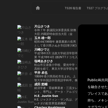
TS26 報告書
TS27 プログラ
片山さつき
令和７年 参議院決算委員長 財務
大臣 内閣府特命担当大臣（金
玉木 雄一郎
融） 租税特別措置・補助金見直
し担当 （高市内閣）
昭和44(1969)年 兼業農家の長男
として香川県さぬき市(旧寒川町)
川崎ひでと
に生まれる 昭和63(1988)年 高松
高校卒業 平成5(1993)年 東京大
平成18年3月 法政大学経済学部卒
学法学部卒業、同年大蔵省入省
業 平成18年4月 (株)NTTドコモ入
塩崎あきひさ
※1 平成9(1997)年 米国ハーバー
社 平成29年8月 衆議院議員川崎
ド大学大学院(ケネディースクー
二郎秘書 令和3年10月 第49回衆
松山市立道後小学校、愛光中学・
ル)修了 平成17(2005)年 財務省を
議院議員総選挙において初当選
高校を経て、東京大学法学部を卒
平井 卓也
退職し、第44回衆院選に立候
令和6年10月 第50回衆議院議員
業後、長島・大野・常松法律事務
補。70,177票を得るも惜敗 平成
総選挙において2期目の当選 令和
所のパートナー弁護士。 2021
1958年香川県高松市生まれ。上
Public
21(2009)年 4年間の浪人生活を経
6年11月 総務大臣政務官（第二次
年、衆議院総選挙（愛媛1区）に
智大学外国語学部英語学科卒。株
成田 悠輔
て、第45回衆院選で109,863票を
石破内閣） 令和7年10月 デジタ
て初当選。元厚労大臣政務官。党
式会社電通、西日本放送代表取締
を融合させた
得て初当選 平成24(2012)年 第46
ル大臣政務官、内閣府大臣政務官
内では、副幹事長を経験した後、
役社長等を経て、2000年、第42
経済学者・零細事業者・三流タレ
回衆院選で79,153票を得て2期目
（第1次高市内閣） 令和8年2月
国会対策副委員長に就任。インテ
回衆議院選挙で初当選。以来、連
ント。専門は、データ・アルゴリ
プレイスであ
H.E. Justin Sun
当選 平成26(2014)年 第47回衆院
デジタル大臣政務官、内閣府大臣
リジェンス戦略本部、科学技術イ
続10回当選。自民党経産・総務
ズム・ポエム・思想を組み合わせ
選で78,797票を得て3期目当選 平
政務官（第2次高市内閣）
ノベーション戦略本部、AI・
部会長、政務調査会副会長、内閣
たビジネスと公共政策の想像とデ
H.E. ジャスティン・サン氏は、グ
持ち、メキシ
成28(2016)年 民進党代表選に出
Web3小委員会の各事務局長。
府（IT担当）大臣政務官、国土交
ザイン。多分野の学術誌・学会に
レナダの駐世界貿易機関
クグラウンド
Charles Hoskinson
馬。党幹事長代理を拝命 平成
通副大臣、内閣常任委員長等を歴
研究を発表、多くの企業や自治体
（WTO）大使および元常駐代表