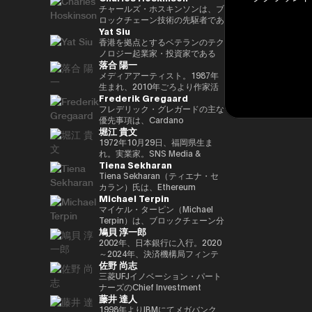
29(2017)年 第48回衆院選で
任し、自民党IT戦略特命委員会委
と共同事業を行う。報道・討論・
であり、世界をリードするブロッ
チャールズ・ホスキンソンは、ブ
82,345票を得て4期目当選(希望
員長として、自民党のIT政策を主
お笑い・アート・ファッションな
クチェーンおよびDAOである
ロックチェーン技術の先駆者であ
Yat Siu
の党公認、香川2区) 希望の党共
導。平成30年10月第4次安倍改造
ど多様な動画や雑誌の企画や出演
TRON の創設者、さらに世界最
り、分散型プラットフォーム「カ
同代表選に出馬。希望の党代表
内閣にてIT担当大臣、内閣府特命
にも関わる。著書『22世紀の資
大級の暗号資産取引所の一つ
ルダノ（Cardano）」の創設者
香港を拠点とするベテランのテク
(11月〜) 平成30(2018)年 国民民
担当(科学技術・知的財産戦略・
本主義：やがてお金は絶滅する』
HTX のアドバイザーを務めてい
です。元々はイーサリアムの共同
ノロジー起業家・投資家である
落合 陽一
主党共同代表(5月~9月) 国民民主
クールジャパン戦略・宇宙政策)
『22世紀の民主主義：選挙はア
ます。 アリババ創業者ジャッ
創設者の一人でもあり、数理論理
Yat Siu氏は、Animoca Brands
党代表(9月~) 令和2(2020)年 分党
大臣就任。令和2年菅内閣にてデ
ルゴリズムになり、政治家はネコ
ク・マー氏の薫陶を受けた人物と
学と暗号学に強い背景を持ってい
の共同創業者兼エグゼクティブ・
メディアアーティスト。1987年
を経て新国民民主党設立、代表に
ジタル改革担当大臣就任。令和3
になる』、番組「成田悠輔と愛す
しても知られ、2025年4月には、
ます。カルダノは学術的な研究と
チェアマンです。Animoca
生まれ、2010年ごろより作家活
Frederik Gregaard
就任(9月) 令和3(2021)年 第49回
年初代デジタル大臣就任。現在、
べき非生産性の世界」「夜明け前
グローバルなデジタル資産業界で
ピアレビューに基づいて開発され
Brandsは、世界的なブロックチ
動を始める。境界領域における物
衆院選で94,530票を得て5期目当
デジタル社会推進本部長。
のPLAYERS」「成田悠輔の聞か
最も著名かつ影響力のある人物の
たことが特徴で、金融包摂とスマ
ェーンおよびゲーム分野のリーダ
化や変換、質量への憧憬をモチー
フレデリック・グレガードの主な
選 令和6(2024)年 第50回衆院選
れちゃいけない話」「walk」
一人として Forbes誌 の表紙を飾
ートコントラクトの普及を目指し
ー企業であり、世界中のゲーマー
フに作品を展開。筑波大学/東京
優先事項は、Cardano
堀江 貴文
で89,899票を得て6期目当選
「書く気がおきない」など。
りました。 また、Forbes「30
ています。現在はInput Output
やインターネット利用者にデジタ
大学准教授、2025年日本国際博
Foundation における導入戦略を
2025.05.01 現在 ※1 1993年4月
Under 30（コンシューマー・テ
Global（IOG）のCEOとしてカ
ル上の財産権を提供することを使
覧会（大阪・関西万博）テーマ事
推進し、各ミッションの統合およ
1972年10月29日、福岡県生ま
~2005年8月 大蔵省(現・財務省)
クノロジー部門）」に複数回選出
ルダノの技術開発を主導していま
命としています。これにより、新
業プロデューサー。写真集「質量
び実行を主導するとともに、
れ。実業家。SNS Media &
Tiena Sekharan
在職 1997年7月~1999年6月 外務
されるなど、国際的に高い評価を
す。
たな資産クラス、Play-and-Earn
への憧憬（amana・2019）」
Cardano を活用した包括的かつ
Consulting株式会社 ファウンダ
省出向(中近東第一課) 2000年7月
受けています。 2025年8月に
経済、そしてオープン・メタバー
NFT作品「Re-Digitalization of
公平な成長を実現するための迅速
ー。 現在はロケット開発や、ア
Tiena Sekharan（ティエナ・セ
~2001年6月 金融庁 証券取引等監
は、Blue Origin の NS-34ミッシ
スの構築に寄与する、より公平な
Waves(foundation・2021)」な
な価値創出を可能にすることで
プリのプロデュース、また予防医
カラン）氏は、Ethereum
Michael Terpin
視委員会 2001年7月~2002年6月
ョン に搭乗し、世界で712人目の
デジタルの枠組みの実現を目指し
ど。2016年PrixArsElectronica栄
す。 同財団に参画する以前は、
療普及協会として予防医療を啓蒙
Foundationのアジア太平洋
国税庁 大阪国税局総務課長 2002
宇宙飛行士として宇宙へ渡航しま
ています。 Yat氏は1990年に
誉賞 、EUよりSTARTSPrize受
スイスおよびスカンジナビア諸国
する等 様々な分野で活動する。
（APAC）地域におけるHead of
マイケル・ターピン（Michael
年7月~2005年6月 内閣府出向(特
した。 その関心分野は、テクノ
Atari Germanyでキャリアをスタ
賞、
において17年以上にわたり、プ
会員制オンラインサロン『堀江貴
Institutionsを務めており、エン
Terpin）は、ブロックチェーン分
鳩貝 淳一郎
命担当大臣秘書専門官) 2005年7
ロジー、投資、アート、慈善活
ートさせました。1995年には香
2019SXSWCreativeExperienceARROWAwards
ロフェッショナルサービスおよび
文イノベーション大学校
タープライズ分野での導入推進を
野の投資およびアドバイザリー会
月~2005年8月 財務省主計局主査
動、ゲーム、そして宇宙探査に及
港に移り、アジア初の無料ウェブ
受賞。Apollo Magazine 40
金融業界に従事し、資本市場、デ
（HIU）』では、700名近い会員
通じてEthereumエコシステムの
社 Transform Ventures の創業者
2002年、日本銀行に入行。2020
びます。
ページおよび無料メールサービス
UNDER 40 ART andTECH、
ジタル資産運用、プライベートバ
とともに多彩なプロジェクトを展
発展をリードしています。 キャ
兼CEOであり、また Supercycle
～2024年、決済機構局フィンテ
佐野 尚志
提供企業であるHong Kong
Asia Digital Art Award優秀賞、
ンキング、トレーディング・イン
開している。
リアは伝統的な金融業界からスタ
Genesis Partners, LP のCEO兼
ックグループ長。2024〜2025
Cybercity/Freenationを設立し
文化庁メディア芸術祭アート部門
フラストラクチャー分野に注力し
http://salon.horiemon.com 著
ートし、Lehman Brothers、
最高投資責任者（CIO）を務めて
年、FinTech副センター長、デジ
三菱UFJイノベーション・パート
ました。1998年には、多言語対
審査委員会推薦作品多数。
てきました。
書 『金を使うならカラダに使
BNP Paribas、JPMorganなどで
いる。同ファンドは、ビットコイ
タル通貨検証グループ長。2025
ナーズのChief Investment
藤井 達人
応のホワイトラベルWebサービ
え。』『ＣｈａｔＧＰＴ ｖｓ．
要職を歴任しました。 Ethereum
ン専業としては世界初のアルゴリ
年7月より出向し、現職。2025年
Officerとして、AUM 800億円の
スの先駆者として高く評価された
未来のない仕事をする人たち』
Foundation参画前は、
ズム型暗号資産ヘッジファンドで
4月より東京大学大学院経済学研
ファンドにおいて日・米・アジア
1998年よりIBMにてメガバンク