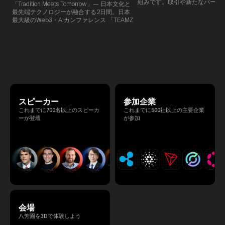
組みです。​取引や新たなパート
「Tradition Meets Tomorrow」— 日本文化と
90％以上が対面で生まれること
最先端テクノロジーが融合する2日間。日本
TEAMZでは本イベント前に定
最大級のWeb3・AIカンファレンス 「TEAMZ
を開催し、リラックスした雰囲
Summit 2026」 が、2026年4月7日・8日に
高いネットワーキングを促進し
東京・八芳園にて開催されます。今年のテー
マは 「Tradition Meets Tomorrow」。日本の
伝統文化と最先端のテクノロジーが融合す
る、特別な2日間となります。このたび、公
式アジェンダが公開されました。（※登壇者
のスケジュール等の都合により、開催までに
内容が変更となる可能性があります。）
スピーカー
参加企業
これまでに700名以上のスピーカ
これまでに500社以上の主要企業
ーが登壇
が参加
会場
八芳園を3Dで体験しよう