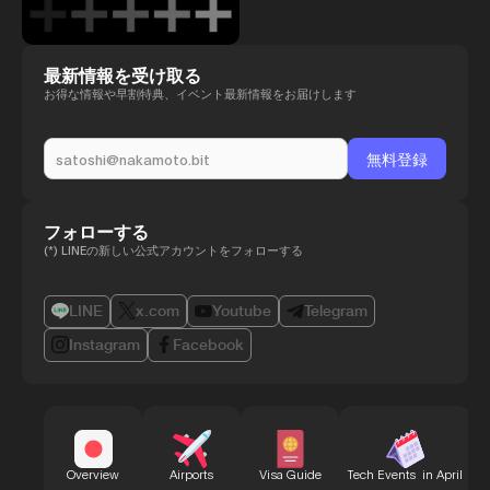
最新情報を受け取る
お得な情報や早割特典、イベント最新情報をお届けします
フォローする
(*) LINEの新しい公式アカウントをフォローする
LINE
x.com
Youtube
Telegram
Instagram
Facebook
B
Overview
Airports
Visa Guide
Tech Events in April