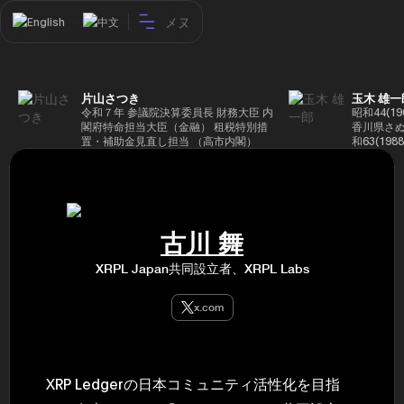
メヌ
English
中文
片山さつき
玉木 雄一
令和７年 参議院決算委員長 財務大臣 内
昭和44(1
閣府特命担当大臣（金融） 租税特別措
香川県さぬ
置・補助金見直し担当 （高市内閣）
和63(19
5(199
蔵省入省 ※
ード大学大
了 平成17
44回衆院
も惜敗 平成
古川 舞
活を経て、
得て初当選 
XRPL Japan共同設立者、XRPL Labs
選で79,1
26(2014
得て3期目当
x.com
代表選に出
成29(201
を得て4期
区) 希望
党代表(11
XRP Ledgerの日本コミュニティ活性化を目指
主党共同代
(9月~) 