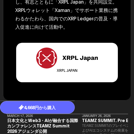
し、有志とともに「XRPL Japan」を共同設立。
民主党設立
3(2021)
XRPLウォレット「Xaman」でサポート業務に携
得て5期目当
わるかたわら、国内でのXRP Ledgerの普及・導
院選で89
2025.05.
入促進に向けて活動中。
年8月 大蔵
月~199
課) 200
取引等監視委
月 国税庁 
月~200
臣秘書専門官
財務省主
XRPL JAPAN
4,668円から購入
MARCH 17, 2026
JANUARY 26, 2026
日本文化とWeb3・AIが融合する国際
TEAMZ SUMMIT. Pre Eve
カンファレンスTEAMZ Summit
TEAMZ SUMMITのプレイベン
よびAIエコシステムの発展を目
2026 アジェンダ公開