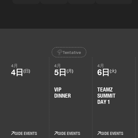
Tentative
4月
4月
4月
4日
5日
6日
(日)
(月)
(火)
VIP
TEAMZ
DINNER
SUMMIT
DAY 1
SIDE EVENTS
SIDE EVENTS
SIDE EVENTS