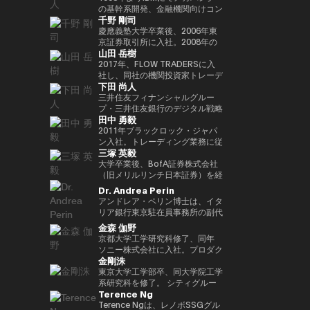
Outblazeを設立しました。2009
『２０３５ １０年後のニッポ
JPMorganのブロックチェーン部
あり、各サイクルの高値でビット
究科CARF招聘研究員。 訳書に
を中心にスタートアップ出資と事
の基幹系開発、金融機関向けコン
千野 剛司
年にはOutblazeのメッセージン
ン ホリエモンの未来予測大全』
門であるKinexysに所属し、JPM
コインを売却し、底値でより多く
『ビットコインとブロックチェー
業開発の責任者を担う。MUIP参
サル業務に従事。 Microsoftを経
グ事業をIBMに売却し、その後
など
CoinやTokenized Depositsなど
を買い戻すという投資仮説を掲げ
ン：暗号通貨を支える技術』
画以前は独立系VCのGlobal
てMUFGのイノベーション事業に
慶應義塾大学卒業後、2006年東
Outblazeを、デジタルエンター
のプロダクト推進を担当していま
ている。 ターピンは35年以上に
（NTT出版）、『マスタリン
Brainにて、国内外スタートアッ
参画しDXプロジェクトをリー
京証券取引所に入社。2008年の
山田 岳樹
テインメント分野のサービスや製
した。
わたり連続起業家および投資家と
グ・イーサリアム ―スマートコ
プ投資やCVCの運営に従事。そ
ド。 auフィナンシャルホールデ
金融危機以降、債務不履行管理プ
品を開発するプロジェクトや企業
して活躍してきた、極めて経験豊
ントラクトとDAppの構築』（オ
れ以前はソニーにて、技術投資や
ィングスにて執行役員チーフデジ
ロセスの改良プロジェクトに参画
2017年、FLOW TRADERSに入
を育成するインキュベーターへと
富なエグゼクティブであり、数多
ライリージャパン）など。共著に
JV設立等の新規事業プロジェク
タルオフィサー兼IT統括部長、
し、日本証券クリアリング機構に
社し、同社の機関投資家トレーデ
下田 尚人
転換しました。そのインキュベー
くの成功したイグジットを実現し
『Web3の未解決問題』（日経
トのファイナンス、またリテール
Microsoftで業務執行役員 金融イ
てOTCデリバティブ（クレジッ
ィング部門にて、シンガポールお
ト企業のひとつが、2014年に設
てきた。その実績を背景に、プエ
BP）、『Web3・暗号資産 13
エナジー事業のカテゴリー責任者
ノベーション本部長を務めた後、
ト・デフォルト・スワップおよび
よび香港支社を拠点にアジアの機
三井住友フィナンシャルグルー
立されたAnimoca Brandsです。
ルトリコを拠点とするファミリー
人の未来予測』（朝日新聞出
として、海外事業を運営。
現職。 一般社団法人
金利スワップ）の清算プロジェク
関投資家とのブロック取引を担
プ・三井住友銀行のデジタル戦略
田中 勇毅
2017年には、従来の教育システ
オフィス Transform Capital を
版）。
FINOVATORS設立。2021年より
トを主導するとともに、日本取引
当。ETFを中心に外国債券や暗号
部 部長。デジタルアセットに関
ムではあまり重視されてこなかっ
設立している。 また、ビットコ
日本ブロックチェーン協会理事就
所グループの清算決済分野の経営
資産を含む幅広いプロダクトにお
するSMBCグループの取り組みを
2011年ブラックロック・ジャパ
た発散的思考やデザイン思考など
インの初期投資家かつ思想的リー
任。同志社大卒、東大EMP第17
企画を担当。2016年より
いて機関投資家に流動性を提供す
取りまとめ。 2025年6月まで日
ン入社。トレーディング業務に従
三塚 英毅
のスキルを育む放課後型デジタル
ダー（thought leader）として
期修了。
PwCJapanのCEO Office（経営
る。また日本国内の証券会社、運
本銀行決済機構局参事役。決済機
事後、2024年3月よりブラックロ
ラボ、Dalton Learning Labを設
も知られ、Ethereum や Tether
企画）にて、リーダーシップチー
用会社、取引所・交換所、電子取
構局では、新しい技術を使った決
ック・グローバル・マーケッツ部
大学卒業後、BofA証券株式会社
立しました。また、テクノロジー
を含む主要ブロックチェーンプロ
ムの戦略的な議論をサポート。
引プラットフォームとのビジネス
済高度化プロジェクトの企画・推
長としてトレーディング、セキュ
（旧メリルリンチ日本証券）を経
における社会的意義のある課題を
ジェクトの初期マーケティングお
2018年7月、世界的な暗号資産取
開発を担当し、同社の日本関連の
進（Project Agora等）、AIの金
リティーズ・レンディング、キャ
て、BNPパリバ証券株式会社にて
Dr. Andrea Perin
研究するOutblazeのリサーチ部
よびアドバイザリーに関与した人
引所であるKrakenを運営する
ビジネス全般に携わる。 FLOW
融システムへの影響に関する国際
ッシュ・マネジメントを統括。ま
複数の役職を経た後、グローバル
アンドレア・ペリン博士は、イタ
門、ThinkBlazeの創設者でもあ
物である。こうした功績から、
Payward, Inc.（米国）に入社
TRADERSは東京証券取引所の
的検討等に従事。また、BIS決済
たデジタル戦略の分野においても
マーケッツ統括本部COOに就
リア銀行東京駐在員事務所の副代
ります。 2018年以降、Yat氏は
CNBC により「クリプト界のゴ
し、金融庁登録に貢献。2020年3
Best Market Makerとして毎年表
市場インフラ委員会（CPMI）、
日本にて従事。2025年1月よりグ
任。Web3企業の Animoca
表です。この職務において、日
金森 伽野
ゲーム業界におけるブロックチェ
ッドファーザー（the Godfather
月より同社日本代表就任。 2022
彰されるとともに、暗号資産等の
G7デジタル決済専門家グループ
ローバル・プロダクト・ソリュー
Brands 株式会社にて創業時より
本、韓国、台湾、オーストラリ
京都大学工学研究科修了、同年
ーンおよびNFT（非代替性トーク
of Crypto）」と称されている。
年7月Binance日本代表に就任。
デジタルアセットや海外の暗号資
（2023年共同議長）、金融安定
ション部を兼務し、同部内でトラ
COOとして参画した後、2024年
ア、ニュージーランドにおける経
ソニー株式会社に入社。プロダク
ン）の活用を早期から提唱してき
2013年には BitAngels を、2014
オックスフォード大学経営学修士
産ETFも積極的にマーケットメイ
委員会（FSB）イノベーションネ
ンジション・マネジメントを統
3月より現職。
済政策論議ならびにマクロ経済・
金剛洙
ト設計開発・商品企画・マーケテ
ました。これにより、ゲーマーは
年には BitAngels Fund 1 を共同
（MBA）修了。
クを行い、上場企業である同社は
ットワーク、BIS・中央銀行
括。
金融動向の分析を担当していま
ィング業務に従事。その後、ネッ
東京大学工学部卒、同大学院工学
ゲーム内資産やデータ、ひいては
設立。同ファンドは、イーサリア
伝統金融とデジタルアセット業界
CBDCグループなど、国際的な政
す。また、現地の金融・監督当
ト証券でフィンテック新規事業立
系研究科を修了。 シティグルー
価値そのものを真に所有できるよ
ムのクラウドセールにおいて、1
の懸け橋としての強みを持つ。
策協議体にも幅広く従事。 日本
局、機関投資家、ビジネスコミュ
Terence Ng
ち上げ、カスタマーエクスペリエ
プ証券株式会社に入社し、日本国
うになると考えられています。分
トークン30セントという価格で
銀行では、他に長崎支店長、香港
ニティとの対話を通じて、イタリ
ンス、CX戦略推進などを経験。
債・金利デリバティブのトレーデ
Terence Ngは、レノボSSGグル
散型アプリケーションとデジタル
100万ドルを投資したことで知ら
事務所長、金融機構局国際課長