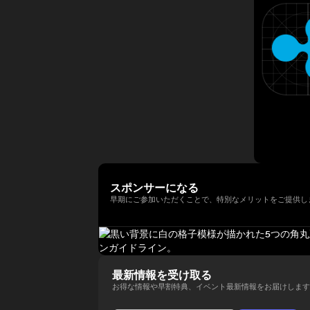
年以上にわたって経験してきまし
法人日本ブロックチェーン協会
ィ型ウォレットを次世代の金融イ
講演者紹介向けにさらに自然で洗
以降、同大学の名門 Newhouse
た。彼はテクノロジー業界でビジ
（JBA）代表理事を務める。 そ
ンフラとして進化させる役割を担
練された日本語版にも整えられま
School of Public
ネス戦略をリードする確かな実績
の他にも、ISO/TC307国内審議
い、その未来を形作っている。
す。
Communications のアドバイザ
を築いています。 Terence Ng
委員会Committee会員、防衛省
リーボードメンバーも務めてい
は、シンガポールの南洋理工大学
オピニオンリーダーなども務め、
る。 さらにターピンは、プエル
でビジネス学の学士号を取得しま
創業以来掲げるbitFlyerのミッシ
トリコにおけるビットコインおよ
した。彼は現在、シンガポールを
ョンである「ブロックチェーンで
び暗号資産コミュニティの先駆者
拠点としており、ブロックチェー
世界を簡単に。」の実現に向け、
とも見なされており、2016年初
ンとAI技術の熱心なファンです。
様々な場面でweb3業界の発展に
頭にはこの分野において初の投資
向け意欲的に活動中。
家向け優遇認定（Investor
Decree）を受けている。
スポンサーになる
早期にご参加いただくことで、特別なメリットをご提供し
最新情報を受け取る
お得な情報や早割特典、イベント最新情報をお届けします