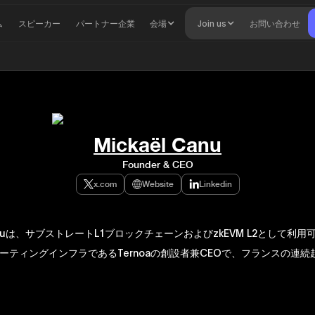
ム
スピーカー
パートナー企業
会場
Join us
お問い合わせ
Mickaël Canu
Founder & CEO
x.com
Website
Linkedin
 Canuは、サブストレートL1ブロックチェーンおよびzkEVM L2として利
ーティングインフラであるTernoaの創設者兼CEOで、フランスの連続