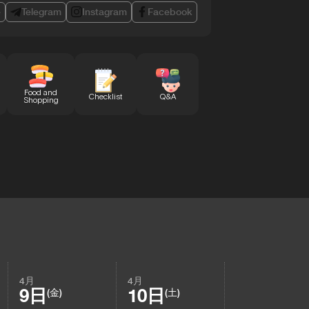
e
Telegram
Instagram
Facebook
Food and
Checklist
Q&A
Shopping
4月
4月
9日
10日
(金)
(土)