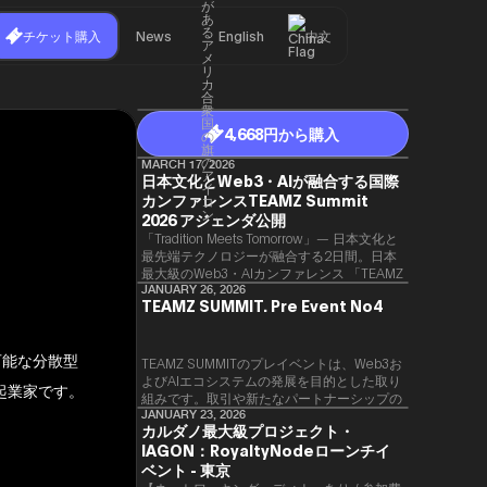
チケット購入
News
English
中文
4,668円から購入
MARCH 17, 2026
日本文化とWeb3・AIが融合する国際
カンファレンスTEAMZ Summit
2026 アジェンダ公開
「Tradition Meets Tomorrow」— 日本文化と
最先端テクノロジーが融合する2日間。日本
最大級のWeb3・AIカンファレンス 「TEAMZ
Summit 2026」 が、2026年4月7日・8日に
JANUARY 26, 2026
TEAMZ SUMMIT. Pre Event No4
東京・八芳園にて開催されます。今年のテー
マは 「Tradition Meets Tomorrow」。日本の
伝統文化と最先端のテクノロジーが融合す
用可能な分散型
る、特別な2日間となります。このたび、公
TEAMZ SUMMITのプレイベントは、Web3お
式アジェンダが公開されました。（※登壇者
よびAIエコシステムの発展を目的とした取り
起業家です。
のスケジュール等の都合により、開催までに
組みです。​取引や新たなパートナーシップの
内容が変更となる可能性があります。）
90％以上が対面で生まれることから、
JANUARY 23, 2026
カルダノ最大級プロジェクト・
TEAMZでは本イベント前に定員制の交流会
IAGON：RoyaltyNodeローンチイ
を開催し、リラックスした雰囲気の中で質の
高いネットワーキングを促進しています。
ベント - 東京