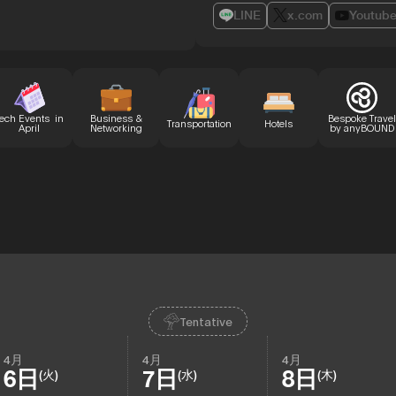
LINE
x.com
Youtub
ech Events in
Business &
Bespoke Travel
Transportation
Hotels
April
Networking
by anyBOUND
Tentative
4月
4月
4月
6日
7日
8日
(火)
(水)
(木)