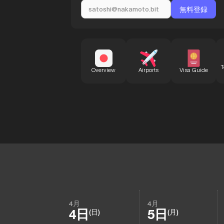
T
Overview
Airports
Visa Guide
4月
4月
4日
5日
(日)
(月)