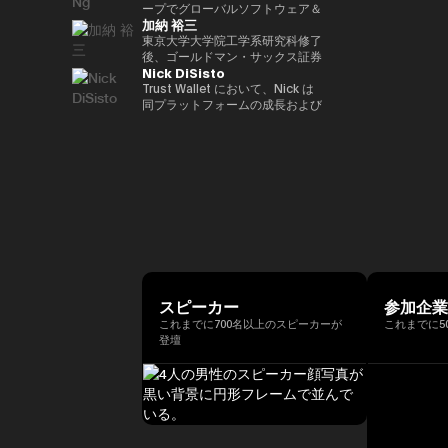
ア経済への理解促進と、二国間の
2022年 ソニー銀行入社、現在は
ィング業務に従事。 その後、株
ープでグローバルソフトウェア＆
資産の可能性を明確に見据えた
れている。 ターピンは2015年に
（バーゼル規制担当）、国際局企
経済・金融関係のさらなる強化に
加納 裕三
ソニー銀行 DX事業企画部長とし
式会社松尾研究所に参画し、機械
マネージドサービスビジネスを率
Yat氏は、Animoca Brandsをブ
「ビットコイン四季モデル
画役等を歴任。財務省では国際機
取り組んでいます。 中央銀行、
てweb3関連の新規事業企画を推
学習プロジェクトの企画から
いています。彼は、戦略的な
東京大学大学院工学系研究科修了
ロックチェーン、ゲーム、NFT、
（Four Seasons of Bitcoin）」
構課企画官として国際金融
銀行監督当局、ならびに欧州中央
進。
PoC、開発を一貫して担当。
Microsoft Cloud Solution
後、ゴールドマン・サックス証券
そしてオープン・メタバース分野
を開発した人物でもあり、2024
（FATF、FSB等）を担当。 一橋
銀行（ECB）や欧州投資銀行
Nick DiSisto
2022年より同社取締役に就任、
Provider（CSP）プログラムを推
株式会社等を経て、2014年に株
におけるリーダー的地位へと迅速
年に Skyhorse Publishing から
大学法学部卒業。ハーバード大学
（EIB）を含む国際金融機関にお
また生成AIに特化したVCファン
進し、Microsoftと連携して関連
式会社bitFlyerを共同創業。
Trust Wallet において、Nick は
に導きました。Animoca Brands
刊行された著書『Bitcoin
でComputer Science for AIを履
いて15年以上の経験を有し、金
ドを新設。
するサービスソリューション全体
bitFlyer創業以降、暗号資産の国
同プラットフォームの成長および
はNFTを中心とした複数の子会社
Supercycle』は高い評価を受
修。
融規制、ガバナンス、コンプライ
を推進する責任を負っています。
内の法改正に関する提言や自主規
ユーザー体験の中核を担う、戦略
や製品群を展開しており、さらに
け、2024年11月上旬におけるビ
アンスの分野で深い専門性を備え
彼は、セキュリティ、ソフトウェ
制ルールの策定等に尽力すると共
的イニシアティブおよびエコシス
540社を超えるブロックチェーン
ットコインの史上最高値更新を正
ています。 ローマ大学トル・ヴ
ア、クラウド、AIエコシステムに
に、暗号資産交換業者である
テム・パートナーシップを統括し
関連企業に投資を行い、世界最大
確に予測したことで注目を集め
ェルガータ校にて、健全性規制お
おける主要な戦略的パートナーシ
bitFlyer USA, Inc.のCEO、
ている。 彼の取り組みは、DeFi
級のブロックチェーン投資ポート
た。 デジタル資産分野に参入す
よび監督当局の制裁権限をテーマ
ップと販売を、グローバル市場全
bitFlyer EUROPE S.A.のチェアマ
連携、法定通貨のオン／オフラン
フォリオを築いています。 Yat氏
る以前には、Market Wire（現
とする法学博士号を取得していま
体で主導しています。 2011年に
ンを歴任。グローバルな視点で暗
プ、MEV（最大抽出価値）対
はこれまでに数多くの栄誉を受け
GlobeNewswire） を創業。同社
す。
レノボに参加して以来、Terence
号資産交換業業界の発展に貢献。
策、そしてコア・インフラパート
ており、世界経済フォーラムの
は現在、Apollo Global
Ngは、セキュリティ、エンター
2018年に自主規制団体である一
ナーシップなど、幅広い重要領域
「Global Leader of
Management 傘下で約5億ドル
テインメント、Eコマース、フィ
般社団法人日本仮想通貨交換業協
に及び、世界中の何百万人ものユ
Tomorrow」、DHL/SCMP
規模の事業部門となっている。ま
ンテックなどのセクターにわたる
会（現、一般社団法人日本暗号資
ーザーにとって、暗号資産をより
Awardsの「Young
た、消費者向けインターネット黎
主要なインターネット企業とのレ
産等取引業協会：JVCEA）を発
使いやすく、安全で、スケーラブ
Entrepreneur of the Year」、さ
明期におけるマーケティングの先
ノボのパートナーシップをグロー
起人として設立。内閣官房主催の
ルなものにすることを目的として
らにCointelegraphによる「ブロ
駆者として、The Motley Fool、
スピーカー
参加企
バルにリードしてきました。ま
官民データ活用推進基本計画実行
いる。 Nick は、プロダクト、セ
ックチェーン業界で注目すべき
America Online Greenhouse、
これまでに700名以上のスピーカーが
これまでに5
た、戦略的なAR/VRパートナー
委員会にも有識者として出席。
キュリティ、エンジニアリング、
100人」の一人にも選ばれていま
Earthlink の立ち上げをはじめ、
登壇
シップも推進しました。
現在、株式会社bitFlyer
マーケティングといった各部門と
す。 また、Yat氏はクラシック音
数十に及ぶ著名なインターネット
Terence Ngは、ソニーエレクト
Holdings代表取締役CEO、株式
密接に連携しながら、ユーザー体
楽の正式な訓練を受けた音楽家で
ブランドの成長に関与した。 学
ロニクス、ヒューレット・パッカ
会社bitFlyer 代表取締役、株式会
験とブロックチェーン技術の交差
もあり、BAFTA（英国映画テレ
歴としては、ニューヨーク州立大
ード、Navteq Corporation、ノ
社bitFlyer Blockchain代表取締
点におけるイノベーションを推進
ビ芸術アカデミー）のアドバイザ
学バッファロー校にてクリエイテ
キアなどの主要なテクノロジーブ
役、bitFlyer USA, Inc.の
している。 「コードを現実世界
リーボードメンバー、ならびに
ィブ・ライティングの修士号を取
ランドで、マーケティング、製品
Director、株式会社Custodiem
の価値へと変換する」ことに重点
Asian Youth Orchestraの理事も
得。シラキュース大学にて二つの
開発、ビジネス開発の役割を20
の取締役を務めるほか、一般社団
を置き、Nick はセルフカストデ
務めています。 必要であれば、
学士号を取得しており、2000年