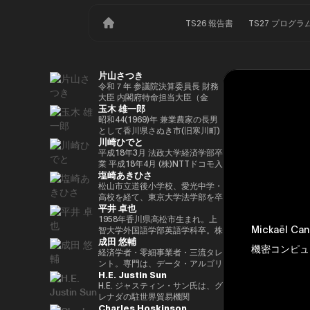
TS26 報告書
TS27 プログラ
片山さつき
令和７年 参議院決算委員長 財務
大臣 内閣府特命担当大臣（金
玉木 雄一郎
融） 租税特別措置・補助金見直
し担当 （高市内閣）
昭和44(1969)年 兼業農家の長男
として香川県さぬき市(旧寒川町)
川崎ひでと
に生まれる 昭和63(1988)年 高松
高校卒業 平成5(1993)年 東京大
平成18年3月 法政大学経済学部卒
学法学部卒業、同年大蔵省入省
業 平成18年4月 (株)NTTドコモ入
塩崎あきひさ
※1 平成9(1997)年 米国ハーバー
社 平成29年8月 衆議院議員川崎
ド大学大学院(ケネディースクー
二郎秘書 令和3年10月 第49回衆
松山市立道後小学校、愛光中学・
ル)修了 平成17(2005)年 財務省を
議院議員総選挙において初当選
高校を経て、東京大学法学部を卒
平井 卓也
退職し、第44回衆院選に立候
令和6年10月 第50回衆議院議員
業後、長島・大野・常松法律事務
補。70,177票を得るも惜敗 平成
総選挙において2期目の当選 令和
所のパートナー弁護士。 2021
1958年香川県高松市生まれ。上
Mickaël
21(2009)年 4年間の浪人生活を経
6年11月 総務大臣政務官（第二次
年、衆議院総選挙（愛媛1区）に
智大学外国語学部英語学科卒。株
成田 悠輔
て、第45回衆院選で109,863票を
石破内閣） 令和7年10月 デジタ
て初当選。元厚労大臣政務官。党
式会社電通、西日本放送代表取締
機密コンピュ
得て初当選 平成24(2012)年 第46
ル大臣政務官、内閣府大臣政務官
内では、副幹事長を経験した後、
役社長等を経て、2000年、第42
経済学者・零細事業者・三流タレ
回衆院選で79,153票を得て2期目
（第1次高市内閣） 令和8年2月
国会対策副委員長に就任。インテ
回衆議院選挙で初当選。以来、連
ント。専門は、データ・アルゴリ
H.E. Justin Sun
当選 平成26(2014)年 第47回衆院
デジタル大臣政務官、内閣府大臣
リジェンス戦略本部、科学技術イ
続10回当選。自民党経産・総務
ズム・ポエム・思想を組み合わせ
選で78,797票を得て3期目当選 平
政務官（第2次高市内閣）
ノベーション戦略本部、AI・
部会長、政務調査会副会長、内閣
たビジネスと公共政策の想像とデ
H.E. ジャスティン・サン氏は、グ
成28(2016)年 民進党代表選に出
Web3小委員会の各事務局長。
府（IT担当）大臣政務官、国土交
ザイン。多分野の学術誌・学会に
レナダの駐世界貿易機関
Charles Hoskinson
馬。党幹事長代理を拝命 平成
通副大臣、内閣常任委員長等を歴
研究を発表、多くの企業や自治体
（WTO）大使および元常駐代表