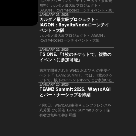
【ネットワーキング・ディナーあり / 参加費
無料】カルダノ最大級プロジェクト・
IAGON：RoyaltyNodeローンチイベント - 東
京
JANUARY 23, 2026
カルダノ最大級プロジェクト・
IAGON：RoyaltyNodeローンチイ
ベント - 大阪
​カルダノ最大級プロジェクト・IAGON：
RoyaltyNodeローンチイベント - 大阪
JANUARY 22, 2026
TS ONE. 「1枚のチケットで、複数の
イベントに参加可能」
東京で開催される Web3 および AI の主要イ
ベント「TEAMZ SUMMIT」 では、1枚のチケ
ットで、以下のイベントすべてにご参加いた
だけます。
JANUARY 20, 2026
TEAMZ Summit 2026、WaytoAGI
とパートナーシップを締結
4月8日、WaytoAGI主催 AIカンファレンスを
八芳園にて開催TEAMZ Summit チケット保
有者は無料で参加可能