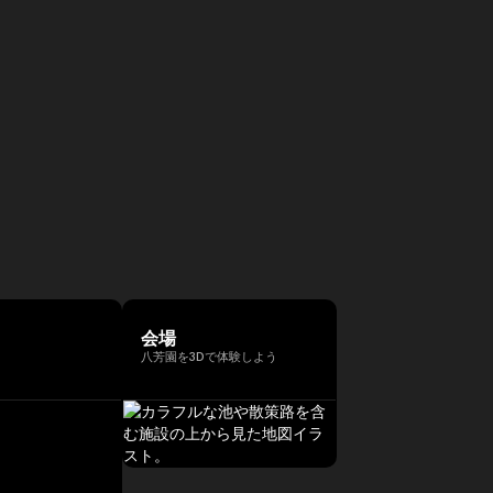
会場
八芳園を3Dで体験しよう