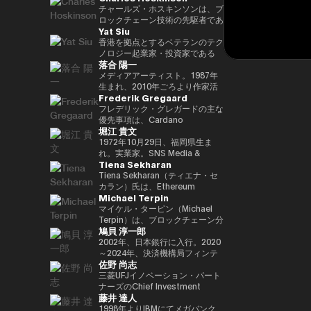
29(2017)年 第48回衆院選で
任し、自民党IT戦略特命委員会委
と共同事業を行う。報道・討論・
であり、世界をリードするブロッ
チャールズ・ホスキンソンは、ブ
82,345票を得て4期目当選(希望
員長として、自民党のIT政策を主
お笑い・アート・ファッションな
クチェーンおよびDAOである
ロックチェーン技術の先駆者であ
Yat Siu
の党公認、香川2区) 希望の党共
導。平成30年10月第4次安倍改造
ど多様な動画や雑誌の企画や出演
TRON の創設者、さらに世界最
り、分散型プラットフォーム「カ
同代表選に出馬。希望の党代表
内閣にてIT担当大臣、内閣府特命
にも関わる。著書『22世紀の資
大級の暗号資産取引所の一つ
ルダノ（Cardano）」の創設者
香港を拠点とするベテランのテク
(11月〜) 平成30(2018)年 国民民
担当(科学技術・知的財産戦略・
本主義：やがてお金は絶滅する』
HTX のアドバイザーを務めてい
です。元々はイーサリアムの共同
ノロジー起業家・投資家である
落合 陽一
主党共同代表(5月~9月) 国民民主
クールジャパン戦略・宇宙政策)
『22世紀の民主主義：選挙はア
ます。 アリババ創業者ジャッ
創設者の一人でもあり、数理論理
Yat Siu氏は、Animoca Brands
党代表(9月~) 令和2(2020)年 分党
大臣就任。令和2年菅内閣にてデ
ルゴリズムになり、政治家はネコ
ク・マー氏の薫陶を受けた人物と
学と暗号学に強い背景を持ってい
の共同創業者兼エグゼクティブ・
メディアアーティスト。1987年
を経て新国民民主党設立、代表に
ジタル改革担当大臣就任。令和3
になる』、番組「成田悠輔と愛す
しても知られ、2025年4月には、
ます。カルダノは学術的な研究と
チェアマンです。Animoca
生まれ、2010年ごろより作家活
Frederik Gregaard
就任(9月) 令和3(2021)年 第49回
年初代デジタル大臣就任。現在、
べき非生産性の世界」「夜明け前
グローバルなデジタル資産業界で
ピアレビューに基づいて開発され
Brandsは、世界的なブロックチ
動を始める。境界領域における物
衆院選で94,530票を得て5期目当
デジタル社会推進本部長。
のPLAYERS」「成田悠輔の聞か
最も著名かつ影響力のある人物の
たことが特徴で、金融包摂とスマ
ェーンおよびゲーム分野のリーダ
化や変換、質量への憧憬をモチー
フレデリック・グレガードの主な
選 令和6(2024)年 第50回衆院選
れちゃいけない話」「walk」
一人として Forbes誌 の表紙を飾
ートコントラクトの普及を目指し
ー企業であり、世界中のゲーマー
フに作品を展開。筑波大学/東京
優先事項は、Cardano
堀江 貴文
で89,899票を得て6期目当選
「書く気がおきない」など。
りました。 また、Forbes「30
ています。現在はInput Output
やインターネット利用者にデジタ
大学准教授、2025年日本国際博
Foundation における導入戦略を
2025.05.01 現在 ※1 1993年4月
Under 30（コンシューマー・テ
Global（IOG）のCEOとしてカ
ル上の財産権を提供することを使
覧会（大阪・関西万博）テーマ事
推進し、各ミッションの統合およ
1972年10月29日、福岡県生ま
~2005年8月 大蔵省(現・財務省)
クノロジー部門）」に複数回選出
ルダノの技術開発を主導していま
命としています。これにより、新
業プロデューサー。写真集「質量
び実行を主導するとともに、
れ。実業家。SNS Media &
Tiena Sekharan
在職 1997年7月~1999年6月 外務
されるなど、国際的に高い評価を
す。
たな資産クラス、Play-and-Earn
への憧憬（amana・2019）」
Cardano を活用した包括的かつ
Consulting株式会社 ファウンダ
省出向(中近東第一課) 2000年7月
受けています。 2025年8月に
経済、そしてオープン・メタバー
NFT作品「Re-Digitalization of
公平な成長を実現するための迅速
ー。 現在はロケット開発や、ア
Tiena Sekharan（ティエナ・セ
~2001年6月 金融庁 証券取引等監
は、Blue Origin の NS-34ミッシ
スの構築に寄与する、より公平な
Waves(foundation・2021)」な
な価値創出を可能にすることで
プリのプロデュース、また予防医
カラン）氏は、Ethereum
Michael Terpin
視委員会 2001年7月~2002年6月
ョン に搭乗し、世界で712人目の
デジタルの枠組みの実現を目指し
ど。2016年PrixArsElectronica栄
す。 同財団に参画する以前は、
療普及協会として予防医療を啓蒙
Foundationのアジア太平洋
国税庁 大阪国税局総務課長 2002
宇宙飛行士として宇宙へ渡航しま
ています。 Yat氏は1990年に
誉賞 、EUよりSTARTSPrize受
スイスおよびスカンジナビア諸国
する等 様々な分野で活動する。
（APAC）地域におけるHead of
マイケル・ターピン（Michael
年7月~2005年6月 内閣府出向(特
した。 その関心分野は、テクノ
Atari Germanyでキャリアをスタ
賞、
において17年以上にわたり、プ
会員制オンラインサロン『堀江貴
Institutionsを務めており、エン
Terpin）は、ブロックチェーン分
鳩貝 淳一郎
命担当大臣秘書専門官) 2005年7
ロジー、投資、アート、慈善活
ートさせました。1995年には香
2019SXSWCreativeExperienceARROWAwards
ロフェッショナルサービスおよび
文イノベーション大学校
タープライズ分野での導入推進を
野の投資およびアドバイザリー会
月~2005年8月 財務省主計局主査
動、ゲーム、そして宇宙探査に及
港に移り、アジア初の無料ウェブ
受賞。Apollo Magazine 40
金融業界に従事し、資本市場、デ
（HIU）』では、700名近い会員
通じてEthereumエコシステムの
社 Transform Ventures の創業者
2002年、日本銀行に入行。2020
びます。
ページおよび無料メールサービス
UNDER 40 ART andTECH、
ジタル資産運用、プライベートバ
とともに多彩なプロジェクトを展
発展をリードしています。 キャ
兼CEOであり、また Supercycle
～2024年、決済機構局フィンテ
佐野 尚志
提供企業であるHong Kong
Asia Digital Art Award優秀賞、
ンキング、トレーディング・イン
開している。
リアは伝統的な金融業界からスタ
Genesis Partners, LP のCEO兼
ックグループ長。2024〜2025
Cybercity/Freenationを設立し
文化庁メディア芸術祭アート部門
フラストラクチャー分野に注力し
http://salon.horiemon.com 著
ートし、Lehman Brothers、
最高投資責任者（CIO）を務めて
年、FinTech副センター長、デジ
三菱UFJイノベーション・パート
ました。1998年には、多言語対
審査委員会推薦作品多数。
てきました。
書 『金を使うならカラダに使
BNP Paribas、JPMorganなどで
いる。同ファンドは、ビットコイ
タル通貨検証グループ長。2025
ナーズのChief Investment
藤井 達人
応のホワイトラベルWebサービ
え。』『ＣｈａｔＧＰＴ ｖｓ．
要職を歴任しました。 Ethereum
ン専業としては世界初のアルゴリ
年7月より出向し、現職。2025年
Officerとして、AUM 800億円の
スの先駆者として高く評価された
未来のない仕事をする人たち』
Foundation参画前は、
ズム型暗号資産ヘッジファンドで
4月より東京大学大学院経済学研
ファンドにおいて日・米・アジア
1998年よりIBMにてメガバンク