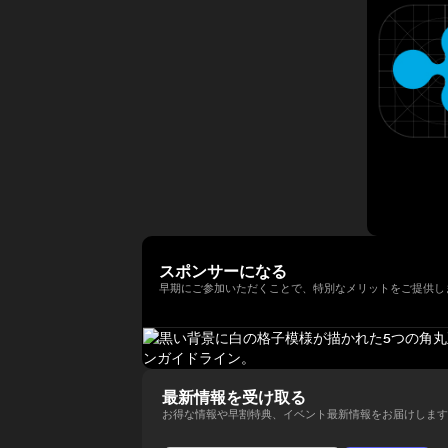
年以上にわたって経験してきまし
法人日本ブロックチェーン協会
ィ型ウォレットを次世代の金融イ
講演者紹介向けにさらに自然で洗
以降、同大学の名門 Newhouse
た。彼はテクノロジー業界でビジ
（JBA）代表理事を務める。 そ
ンフラとして進化させる役割を担
練された日本語版にも整えられま
School of Public
ネス戦略をリードする確かな実績
の他にも、ISO/TC307国内審議
い、その未来を形作っている。
す。
Communications のアドバイザ
を築いています。 Terence Ng
委員会Committee会員、防衛省
リーボードメンバーも務めてい
は、シンガポールの南洋理工大学
オピニオンリーダーなども務め、
る。 さらにターピンは、プエル
でビジネス学の学士号を取得しま
創業以来掲げるbitFlyerのミッシ
トリコにおけるビットコインおよ
した。彼は現在、シンガポールを
ョンである「ブロックチェーンで
び暗号資産コミュニティの先駆者
拠点としており、ブロックチェー
世界を簡単に。」の実現に向け、
とも見なされており、2016年初
ンとAI技術の熱心なファンです。
様々な場面でweb3業界の発展に
頭にはこの分野において初の投資
向け意欲的に活動中。
家向け優遇認定（Investor
Decree）を受けている。
スポンサーになる
早期にご参加いただくことで、特別なメリットをご提供し
最新情報を受け取る
お得な情報や早割特典、イベント最新情報をお届けします