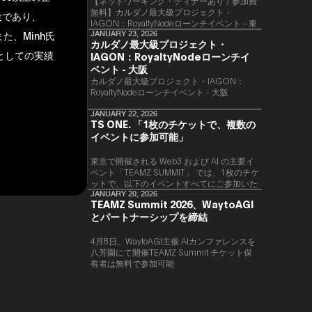
【ネットワーキング・ディナーあり / 参加費
無料】カルダノ最大級プロジェクト・
役であり、
IAGON：RoyaltyNodeローンチイベント - 東
また、Minh氏
京
JANUARY 23, 2026
カルダノ最大級プロジェクト・
としての実績
IAGON：RoyaltyNodeローンチイ
ベント - 大阪
​カルダノ最大級プロジェクト・IAGON：
RoyaltyNodeローンチイベント - 大阪
JANUARY 22, 2026
TS ONE. 「1枚のチケットで、複数の
イベントに参加可能」
東京で開催される Web3 および AI の主要イ
ベント「TEAMZ SUMMIT」 では、1枚のチケ
ットで、以下のイベントすべてにご参加いた
だけます。
JANUARY 20, 2026
TEAMZ Summit 2026、WaytoAGI
とパートナーシップを締結
4月8日、WaytoAGI主催 AIカンファレンスを
八芳園にて開催TEAMZ Summit チケット保
有者は無料で参加可能