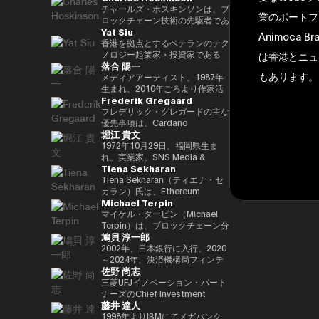
29(2017)年 第48回衆院選で
任し、自民党IT戦略特命委員会委
と共同事業を行う。報道・討論・
であり、世界をリードするブロッ
チャールズ・ホスキンソンは、ブ
業のポートフ
82,345票を得て4期目当選(希望
員長として、自民党のIT政策を主
お笑い・アート・ファッションな
クチェーンおよびDAOである
ロックチェーン技術の先駆者であ
Yat Siu
の党公認、香川2区) 希望の党共
導。平成30年10月第4次安倍改造
ど多様な動画や雑誌の企画や出演
TRON の創設者、さらに世界最
り、分散型プラットフォーム「カ
Animoca 
同代表選に出馬。希望の党代表
内閣にてIT担当大臣、内閣府特命
にも関わる。著書『22世紀の資
大級の暗号資産取引所の一つ
ルダノ（Cardano）」の創設者
香港を拠点とするベテランのテク
(11月〜) 平成30(2018)年 国民民
担当(科学技術・知的財産戦略・
本主義：やがてお金は絶滅する』
HTX のアドバイザーを務めてい
です。元々はイーサリアムの共同
ノロジー起業家・投資家である
は香港とニュ
落合 陽一
主党共同代表(5月~9月) 国民民主
クールジャパン戦略・宇宙政策)
『22世紀の民主主義：選挙はア
ます。 アリババ創業者ジャッ
創設者の一人でもあり、数理論理
Yat Siu氏は、Animoca Brands
もあります。
党代表(9月~) 令和2(2020)年 分党
大臣就任。令和2年菅内閣にてデ
ルゴリズムになり、政治家はネコ
ク・マー氏の薫陶を受けた人物と
学と暗号学に強い背景を持ってい
の共同創業者兼エグゼクティブ・
メディアアーティスト。1987年
を経て新国民民主党設立、代表に
ジタル改革担当大臣就任。令和3
になる』、番組「成田悠輔と愛す
しても知られ、2025年4月には、
ます。カルダノは学術的な研究と
チェアマンです。Animoca
生まれ、2010年ごろより作家活
Frederik Gregaard
就任(9月) 令和3(2021)年 第49回
年初代デジタル大臣就任。現在、
べき非生産性の世界」「夜明け前
グローバルなデジタル資産業界で
ピアレビューに基づいて開発され
Brandsは、世界的なブロックチ
動を始める。境界領域における物
衆院選で94,530票を得て5期目当
デジタル社会推進本部長。
のPLAYERS」「成田悠輔の聞か
最も著名かつ影響力のある人物の
たことが特徴で、金融包摂とスマ
ェーンおよびゲーム分野のリーダ
化や変換、質量への憧憬をモチー
フレデリック・グレガードの主な
選 令和6(2024)年 第50回衆院選
れちゃいけない話」「walk」
一人として Forbes誌 の表紙を飾
ートコントラクトの普及を目指し
ー企業であり、世界中のゲーマー
フに作品を展開。筑波大学/東京
優先事項は、Cardano
堀江 貴文
で89,899票を得て6期目当選
「書く気がおきない」など。
りました。 また、Forbes「30
ています。現在はInput Output
やインターネット利用者にデジタ
大学准教授、2025年日本国際博
Foundation における導入戦略を
2025.05.01 現在 ※1 1993年4月
Under 30（コンシューマー・テ
Global（IOG）のCEOとしてカ
ル上の財産権を提供することを使
覧会（大阪・関西万博）テーマ事
推進し、各ミッションの統合およ
1972年10月29日、福岡県生ま
~2005年8月 大蔵省(現・財務省)
クノロジー部門）」に複数回選出
ルダノの技術開発を主導していま
命としています。これにより、新
業プロデューサー。写真集「質量
び実行を主導するとともに、
れ。実業家。SNS Media &
Tiena Sekharan
在職 1997年7月~1999年6月 外務
されるなど、国際的に高い評価を
す。
たな資産クラス、Play-and-Earn
への憧憬（amana・2019）」
Cardano を活用した包括的かつ
Consulting株式会社 ファウンダ
省出向(中近東第一課) 2000年7月
受けています。 2025年8月に
経済、そしてオープン・メタバー
NFT作品「Re-Digitalization of
公平な成長を実現するための迅速
ー。 現在はロケット開発や、ア
Tiena Sekharan（ティエナ・セ
~2001年6月 金融庁 証券取引等監
は、Blue Origin の NS-34ミッシ
スの構築に寄与する、より公平な
Waves(foundation・2021)」な
な価値創出を可能にすることで
プリのプロデュース、また予防医
カラン）氏は、Ethereum
Michael Terpin
視委員会 2001年7月~2002年6月
ョン に搭乗し、世界で712人目の
デジタルの枠組みの実現を目指し
ど。2016年PrixArsElectronica栄
す。 同財団に参画する以前は、
療普及協会として予防医療を啓蒙
Foundationのアジア太平洋
国税庁 大阪国税局総務課長 2002
宇宙飛行士として宇宙へ渡航しま
ています。 Yat氏は1990年に
誉賞 、EUよりSTARTSPrize受
スイスおよびスカンジナビア諸国
する等 様々な分野で活動する。
（APAC）地域におけるHead of
マイケル・ターピン（Michael
年7月~2005年6月 内閣府出向(特
した。 その関心分野は、テクノ
Atari Germanyでキャリアをスタ
賞、
において17年以上にわたり、プ
会員制オンラインサロン『堀江貴
Institutionsを務めており、エン
Terpin）は、ブロックチェーン分
鳩貝 淳一郎
命担当大臣秘書専門官) 2005年7
ロジー、投資、アート、慈善活
ートさせました。1995年には香
2019SXSWCreativeExperienceARROWAwards
ロフェッショナルサービスおよび
文イノベーション大学校
タープライズ分野での導入推進を
野の投資およびアドバイザリー会
月~2005年8月 財務省主計局主査
動、ゲーム、そして宇宙探査に及
港に移り、アジア初の無料ウェブ
受賞。Apollo Magazine 40
金融業界に従事し、資本市場、デ
（HIU）』では、700名近い会員
通じてEthereumエコシステムの
社 Transform Ventures の創業者
2002年、日本銀行に入行。2020
びます。
ページおよび無料メールサービス
UNDER 40 ART andTECH、
ジタル資産運用、プライベートバ
とともに多彩なプロジェクトを展
発展をリードしています。 キャ
兼CEOであり、また Supercycle
～2024年、決済機構局フィンテ
佐野 尚志
提供企業であるHong Kong
Asia Digital Art Award優秀賞、
ンキング、トレーディング・イン
開している。
リアは伝統的な金融業界からスタ
Genesis Partners, LP のCEO兼
ックグループ長。2024〜2025
Cybercity/Freenationを設立し
文化庁メディア芸術祭アート部門
フラストラクチャー分野に注力し
http://salon.horiemon.com 著
ートし、Lehman Brothers、
最高投資責任者（CIO）を務めて
年、FinTech副センター長、デジ
三菱UFJイノベーション・パート
ました。1998年には、多言語対
審査委員会推薦作品多数。
てきました。
書 『金を使うならカラダに使
BNP Paribas、JPMorganなどで
いる。同ファンドは、ビットコイ
タル通貨検証グループ長。2025
ナーズのChief Investment
藤井 達人
応のホワイトラベルWebサービ
え。』『ＣｈａｔＧＰＴ ｖｓ．
要職を歴任しました。 Ethereum
ン専業としては世界初のアルゴリ
年7月より出向し、現職。2025年
Officerとして、AUM 800億円の
スの先駆者として高く評価された
未来のない仕事をする人たち』
Foundation参画前は、
ズム型暗号資産ヘッジファンドで
4月より東京大学大学院経済学研
ファンドにおいて日・米・アジア
1998年よりIBMにてメガバンク