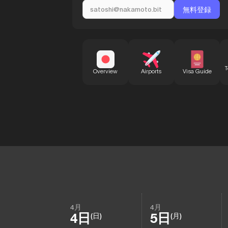
T
Overview
Airports
Visa Guide
4月
4月
4日
5日
(日)
(月)