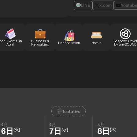
LINE
x.com
Youtub
ech Events in
Business &
Bespoke Travel
Transportation
Hotels
April
Networking
by anyBOUND
Tentative
4月
4月
4月
6日
7日
8日
(火)
(水)
(木)