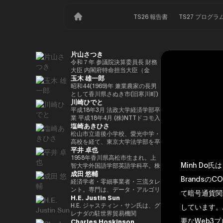
TS26 報告書
TS27 プログラ
片山さつき
令和７年 参議院決算委員長 財務
大臣 内閣府特命担当大臣（金
玉木 雄一郎
融） 租税特別措置・補助金見直
し担当 （高市内閣）
昭和44(1969)年 兼業農家の長男
として香川県さぬき市(旧寒川町)
川崎ひでと
に生まれる 昭和63(1988)年 高松
高校卒業 平成5(1993)年 東京大
平成18年3月 法政大学経済学部卒
学法学部卒業、同年大蔵省入省
業 平成18年4月 (株)NTTドコモ入
塩崎あきひさ
※1 平成9(1997)年 米国ハーバー
社 平成29年8月 衆議院議員川崎
ド大学大学院(ケネディースクー
二郎秘書 令和3年10月 第49回衆
松山市立道後小学校、愛光中学・
ル)修了 平成17(2005)年 財務省を
議院議員総選挙において初当選
高校を経て、東京大学法学部を卒
平井 卓也
退職し、第44回衆院選に立候
令和6年10月 第50回衆議院議員
業後、長島・大野・常松法律事務
補。70,177票を得るも惜敗 平成
総選挙において2期目の当選 令和
所のパートナー弁護士。 2021
1958年香川県高松市生まれ。上
Minh Do
21(2009)年 4年間の浪人生活を経
6年11月 総務大臣政務官（第二次
年、衆議院総選挙（愛媛1区）に
智大学外国語学部英語学科卒。株
成田 悠輔
て、第45回衆院選で109,863票を
石破内閣） 令和7年10月 デジタ
て初当選。元厚労大臣政務官。党
式会社電通、西日本放送代表取締
Brandsの
得て初当選 平成24(2012)年 第46
ル大臣政務官、内閣府大臣政務官
内では、副幹事長を経験した後、
役社長等を経て、2000年、第42
経済学者・零細事業者・三流タレ
回衆院選で79,153票を得て2期目
（第1次高市内閣） 令和8年2月
国会対策副委員長に就任。インテ
回衆議院選挙で初当選。以来、連
ント。専門は、データ・アルゴリ
て暗号通貨関
H.E. Justin Sun
当選 平成26(2014)年 第47回衆院
デジタル大臣政務官、内閣府大臣
リジェンス戦略本部、科学技術イ
続10回当選。自民党経産・総務
ズム・ポエム・思想を組み合わせ
選で78,797票を得て3期目当選 平
政務官（第2次高市内閣）
ノベーション戦略本部、AI・
部会長、政務調査会副会長、内閣
たビジネスと公共政策の想像とデ
H.E. ジャスティン・サン氏は、グ
しています。An
成28(2016)年 民進党代表選に出
Web3小委員会の各事務局長。
府（IT担当）大臣政務官、国土交
ザイン。多分野の学術誌・学会に
レナダの駐世界貿易機関
要なWeb3
Charles Hoskinson
馬。党幹事長代理を拝命 平成
通副大臣、内閣常任委員長等を歴
研究を発表、多くの企業や自治体
（WTO）大使および元常駐代表