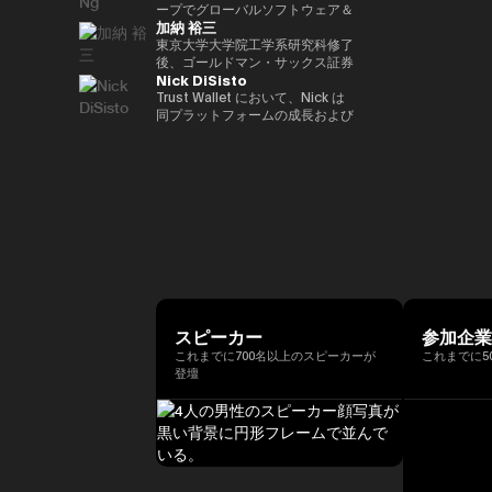
ア経済への理解促進と、二国間の
2022年 ソニー銀行入社、現在は
ィング業務に従事。 その後、株
ープでグローバルソフトウェア＆
資産の可能性を明確に見据えた
れている。 ターピンは2015年に
（バーゼル規制担当）、国際局企
経済・金融関係のさらなる強化に
加納 裕三
ソニー銀行 DX事業企画部長とし
式会社松尾研究所に参画し、機械
マネージドサービスビジネスを率
Yat氏は、Animoca Brandsをブ
「ビットコイン四季モデル
画役等を歴任。財務省では国際機
取り組んでいます。 中央銀行、
てweb3関連の新規事業企画を推
学習プロジェクトの企画から
いています。彼は、戦略的な
東京大学大学院工学系研究科修了
ロックチェーン、ゲーム、NFT、
（Four Seasons of Bitcoin）」
構課企画官として国際金融
銀行監督当局、ならびに欧州中央
進。
PoC、開発を一貫して担当。
Microsoft Cloud Solution
後、ゴールドマン・サックス証券
そしてオープン・メタバース分野
を開発した人物でもあり、2024
（FATF、FSB等）を担当。 一橋
銀行（ECB）や欧州投資銀行
Nick DiSisto
2022年より同社取締役に就任、
Provider（CSP）プログラムを推
株式会社等を経て、2014年に株
におけるリーダー的地位へと迅速
年に Skyhorse Publishing から
大学法学部卒業。ハーバード大学
（EIB）を含む国際金融機関にお
また生成AIに特化したVCファン
進し、Microsoftと連携して関連
式会社bitFlyerを共同創業。
Trust Wallet において、Nick は
に導きました。Animoca Brands
刊行された著書『Bitcoin
でComputer Science for AIを履
いて15年以上の経験を有し、金
ドを新設。
するサービスソリューション全体
bitFlyer創業以降、暗号資産の国
同プラットフォームの成長および
はNFTを中心とした複数の子会社
Supercycle』は高い評価を受
修。
融規制、ガバナンス、コンプライ
を推進する責任を負っています。
内の法改正に関する提言や自主規
ユーザー体験の中核を担う、戦略
や製品群を展開しており、さらに
け、2024年11月上旬におけるビ
アンスの分野で深い専門性を備え
彼は、セキュリティ、ソフトウェ
制ルールの策定等に尽力すると共
的イニシアティブおよびエコシス
540社を超えるブロックチェーン
ットコインの史上最高値更新を正
ています。 ローマ大学トル・ヴ
ア、クラウド、AIエコシステムに
に、暗号資産交換業者である
テム・パートナーシップを統括し
関連企業に投資を行い、世界最大
確に予測したことで注目を集め
ェルガータ校にて、健全性規制お
おける主要な戦略的パートナーシ
bitFlyer USA, Inc.のCEO、
ている。 彼の取り組みは、DeFi
級のブロックチェーン投資ポート
た。 デジタル資産分野に参入す
よび監督当局の制裁権限をテーマ
ップと販売を、グローバル市場全
bitFlyer EUROPE S.A.のチェアマ
連携、法定通貨のオン／オフラン
フォリオを築いています。 Yat氏
る以前には、Market Wire（現
とする法学博士号を取得していま
体で主導しています。 2011年に
ンを歴任。グローバルな視点で暗
プ、MEV（最大抽出価値）対
はこれまでに数多くの栄誉を受け
GlobeNewswire） を創業。同社
す。
レノボに参加して以来、Terence
号資産交換業業界の発展に貢献。
策、そしてコア・インフラパート
ており、世界経済フォーラムの
は現在、Apollo Global
Ngは、セキュリティ、エンター
2018年に自主規制団体である一
ナーシップなど、幅広い重要領域
「Global Leader of
Management 傘下で約5億ドル
テインメント、Eコマース、フィ
般社団法人日本仮想通貨交換業協
に及び、世界中の何百万人ものユ
Tomorrow」、DHL/SCMP
規模の事業部門となっている。ま
ンテックなどのセクターにわたる
会（現、一般社団法人日本暗号資
ーザーにとって、暗号資産をより
Awardsの「Young
た、消費者向けインターネット黎
主要なインターネット企業とのレ
産等取引業協会：JVCEA）を発
使いやすく、安全で、スケーラブ
Entrepreneur of the Year」、さ
明期におけるマーケティングの先
ノボのパートナーシップをグロー
起人として設立。内閣官房主催の
ルなものにすることを目的として
らにCointelegraphによる「ブロ
駆者として、The Motley Fool、
スピーカー
参加企
バルにリードしてきました。ま
官民データ活用推進基本計画実行
いる。 Nick は、プロダクト、セ
ックチェーン業界で注目すべき
America Online Greenhouse、
これまでに700名以上のスピーカーが
これまでに5
た、戦略的なAR/VRパートナー
委員会にも有識者として出席。
キュリティ、エンジニアリング、
100人」の一人にも選ばれていま
Earthlink の立ち上げをはじめ、
登壇
シップも推進しました。
現在、株式会社bitFlyer
マーケティングといった各部門と
す。 また、Yat氏はクラシック音
数十に及ぶ著名なインターネット
Terence Ngは、ソニーエレクト
Holdings代表取締役CEO、株式
密接に連携しながら、ユーザー体
楽の正式な訓練を受けた音楽家で
ブランドの成長に関与した。 学
ロニクス、ヒューレット・パッカ
会社bitFlyer 代表取締役、株式会
験とブロックチェーン技術の交差
もあり、BAFTA（英国映画テレ
歴としては、ニューヨーク州立大
ード、Navteq Corporation、ノ
社bitFlyer Blockchain代表取締
点におけるイノベーションを推進
ビ芸術アカデミー）のアドバイザ
学バッファロー校にてクリエイテ
キアなどの主要なテクノロジーブ
役、bitFlyer USA, Inc.の
している。 「コードを現実世界
リーボードメンバー、ならびに
ィブ・ライティングの修士号を取
ランドで、マーケティング、製品
Director、株式会社Custodiem
の価値へと変換する」ことに重点
Asian Youth Orchestraの理事も
得。シラキュース大学にて二つの
開発、ビジネス開発の役割を20
の取締役を務めるほか、一般社団
を置き、Nick はセルフカストデ
務めています。 必要であれば、
学士号を取得しており、2000年