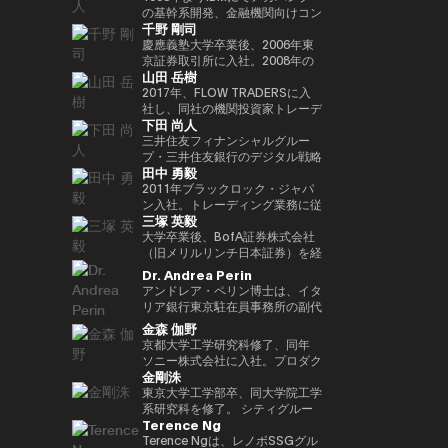
Outblazeを設立しました。2009
『２０３５ １０年後のニッポ
JPMorganのブロックチェーン部
あり、各サイクルの高値でビット
究科CARF招聘研究員。 訳書に
を中心にスタートアップ出資と事
の基幹系開発、金融機関向けコン
千野 剛司
年にはOutblazeのメッセージン
ン ホリエモンの未来予測大全』
門であるKinexysに所属し、JPM
コインを売却し、底値でより多く
『ビットコインとブロックチェー
業開発の責任者を担う。MUIP参
サル業務に従事。 Microsoftを経
グ事業をIBMに売却し、その後
など
CoinやTokenized Depositsなど
を買い戻すという投資仮説を掲げ
ン：暗号通貨を支える技術』
画以前は独立系VCのGlobal
てMUFGのイノベーション事業に
慶應義塾大学卒業後、2006年東
Outblazeを、デジタルエンター
のプロダクト推進を担当していま
ている。 ターピンは35年以上に
（NTT出版）、『マスタリン
Brainにて、国内外スタートアッ
参画しDXプロジェクトをリー
京証券取引所に入社。2008年の
山田 岳樹
テインメント分野のサービスや製
した。
わたり連続起業家および投資家と
グ・イーサリアム ―スマートコ
プ投資やCVCの運営に従事。そ
ド。 auフィナンシャルホールデ
金融危機以降、債務不履行管理プ
品を開発するプロジェクトや企業
して活躍してきた、極めて経験豊
ントラクトとDAppの構築』（オ
れ以前はソニーにて、技術投資や
ィングスにて執行役員チーフデジ
ロセスの改良プロジェクトに参画
2017年、FLOW TRADERSに入
を育成するインキュベーターへと
富なエグゼクティブであり、数多
ライリージャパン）など。共著に
JV設立等の新規事業プロジェク
タルオフィサー兼IT統括部長、
し、日本証券クリアリング機構に
社し、同社の機関投資家トレーデ
下田 尚人
転換しました。そのインキュベー
くの成功したイグジットを実現し
『Web3の未解決問題』（日経
トのファイナンス、またリテール
Microsoftで業務執行役員 金融イ
てOTCデリバティブ（クレジッ
ィング部門にて、シンガポールお
ト企業のひとつが、2014年に設
てきた。その実績を背景に、プエ
BP）、『Web3・暗号資産 13
エナジー事業のカテゴリー責任者
ノベーション本部長を務めた後、
ト・デフォルト・スワップおよび
よび香港支社を拠点にアジアの機
三井住友フィナンシャルグルー
立されたAnimoca Brandsです。
ルトリコを拠点とするファミリー
人の未来予測』（朝日新聞出
として、海外事業を運営。
現職。 一般社団法人
金利スワップ）の清算プロジェク
関投資家とのブロック取引を担
プ・三井住友銀行のデジタル戦略
田中 勇毅
2017年には、従来の教育システ
オフィス Transform Capital を
版）。
FINOVATORS設立。2021年より
トを主導するとともに、日本取引
当。ETFを中心に外国債券や暗号
部 部長。デジタルアセットに関
ムではあまり重視されてこなかっ
設立している。 また、ビットコ
日本ブロックチェーン協会理事就
所グループの清算決済分野の経営
資産を含む幅広いプロダクトにお
するSMBCグループの取り組みを
2011年ブラックロック・ジャパ
た発散的思考やデザイン思考など
インの初期投資家かつ思想的リー
任。同志社大卒、東大EMP第17
企画を担当。2016年より
いて機関投資家に流動性を提供す
取りまとめ。 2025年6月まで日
ン入社。トレーディング業務に従
三塚 英毅
のスキルを育む放課後型デジタル
ダー（thought leader）として
期修了。
PwCJapanのCEO Office（経営
る。また日本国内の証券会社、運
本銀行決済機構局参事役。決済機
事後、2024年3月よりブラックロ
ラボ、Dalton Learning Labを設
も知られ、Ethereum や Tether
企画）にて、リーダーシップチー
用会社、取引所・交換所、電子取
構局では、新しい技術を使った決
ック・グローバル・マーケッツ部
大学卒業後、BofA証券株式会社
立しました。また、テクノロジー
を含む主要ブロックチェーンプロ
ムの戦略的な議論をサポート。
引プラットフォームとのビジネス
済高度化プロジェクトの企画・推
長としてトレーディング、セキュ
（旧メリルリンチ日本証券）を経
における社会的意義のある課題を
ジェクトの初期マーケティングお
2018年7月、世界的な暗号資産取
開発を担当し、同社の日本関連の
進（Project Agora等）、AIの金
リティーズ・レンディング、キャ
て、BNPパリバ証券株式会社にて
Dr. Andrea Perin
研究するOutblazeのリサーチ部
よびアドバイザリーに関与した人
引所であるKrakenを運営する
ビジネス全般に携わる。 FLOW
融システムへの影響に関する国際
ッシュ・マネジメントを統括。ま
複数の役職を経た後、グローバル
アンドレア・ペリン博士は、イタ
門、ThinkBlazeの創設者でもあ
物である。こうした功績から、
Payward, Inc.（米国）に入社
TRADERSは東京証券取引所の
的検討等に従事。また、BIS決済
たデジタル戦略の分野においても
マーケッツ統括本部COOに就
リア銀行東京駐在員事務所の副代
ります。 2018年以降、Yat氏は
CNBC により「クリプト界のゴ
し、金融庁登録に貢献。2020年3
Best Market Makerとして毎年表
市場インフラ委員会（CPMI）、
日本にて従事。2025年1月よりグ
任。Web3企業の Animoca
表です。この職務において、日
金森 伽野
ゲーム業界におけるブロックチェ
ッドファーザー（the Godfather
月より同社日本代表就任。 2022
彰されるとともに、暗号資産等の
G7デジタル決済専門家グループ
ローバル・プロダクト・ソリュー
Brands 株式会社にて創業時より
本、韓国、台湾、オーストラリ
京都大学工学研究科修了、同年
ーンおよびNFT（非代替性トーク
of Crypto）」と称されている。
年7月Binance日本代表に就任。
デジタルアセットや海外の暗号資
（2023年共同議長）、金融安定
ション部を兼務し、同部内でトラ
COOとして参画した後、2024年
ア、ニュージーランドにおける経
ソニー株式会社に入社。プロダク
ン）の活用を早期から提唱してき
2013年には BitAngels を、2014
オックスフォード大学経営学修士
産ETFも積極的にマーケットメイ
委員会（FSB）イノベーションネ
ンジション・マネジメントを統
3月より現職。
済政策論議ならびにマクロ経済・
金剛洙
ト設計開発・商品企画・マーケテ
ました。これにより、ゲーマーは
年には BitAngels Fund 1 を共同
（MBA）修了。
クを行い、上場企業である同社は
ットワーク、BIS・中央銀行
括。
金融動向の分析を担当していま
ィング業務に従事。その後、ネッ
東京大学工学部卒、同大学院工学
ゲーム内資産やデータ、ひいては
設立。同ファンドは、イーサリア
伝統金融とデジタルアセット業界
CBDCグループなど、国際的な政
す。また、現地の金融・監督当
ト証券でフィンテック新規事業立
系研究科を修了。 シティグルー
価値そのものを真に所有できるよ
ムのクラウドセールにおいて、1
の懸け橋としての強みを持つ。
策協議体にも幅広く従事。 日本
局、機関投資家、ビジネスコミュ
Terence Ng
ち上げ、カスタマーエクスペリエ
プ証券株式会社に入社し、日本国
うになると考えられています。分
トークン30セントという価格で
銀行では、他に長崎支店長、香港
ニティとの対話を通じて、イタリ
ンス、CX戦略推進などを経験。
債・金利デリバティブのトレーデ
Terence Ngは、レノボSSGグル
散型アプリケーションとデジタル
100万ドルを投資したことで知ら
事務所長、金融機構局国際課長