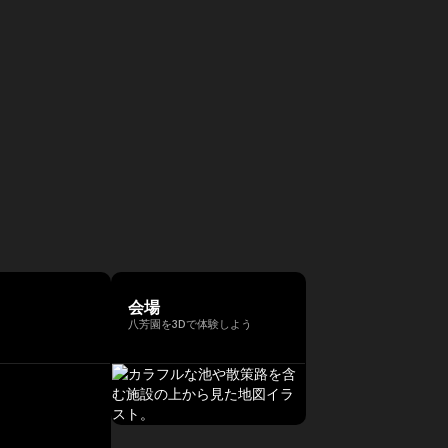
会場
八芳園を3Dで体験しよう