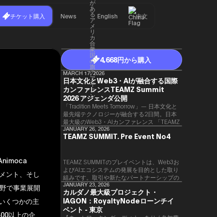
チケット購入
News
English
中文
4,668円から購入
MARCH 17, 2026
日本文化とWeb3・AIが融合する国際
カンファレンスTEAMZ Summit
2026 アジェンダ公開
「Tradition Meets Tomorrow」— 日本文化と
最先端テクノロジーが融合する2日間。日本
最大級のWeb3・AIカンファレンス 「TEAMZ
Summit 2026」 が、2026年4月7日・8日に
JANUARY 26, 2026
TEAMZ SUMMIT. Pre Event No4
東京・八芳園にて開催されます。今年のテー
マは 「Tradition Meets Tomorrow」。日本の
伝統文化と最先端のテクノロジーが融合す
imoca
る、特別な2日間となります。このたび、公
TEAMZ SUMMITのプレイベントは、Web3お
式アジェンダが公開されました。（※登壇者
よびAIエコシステムの発展を目的とした取り
インメント、そし
のスケジュール等の都合により、開催までに
組みです。​取引や新たなパートナーシップの
内容が変更となる可能性があります。）
90％以上が対面で生まれることから、
JANUARY 23, 2026
野で事業展開
カルダノ最大級プロジェクト・
TEAMZでは本イベント前に定員制の交流会
IAGON：RoyaltyNodeローンチイ
ど、いくつかの主
を開催し、リラックスした雰囲気の中で質の
高いネットワーキングを促進しています。
ベント - 東京
00以上の企