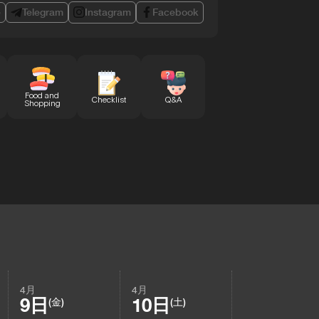
e
Telegram
Instagram
Facebook
Food and
Checklist
Q&A
Shopping
4月
4月
9日
10日
(金)
(土)