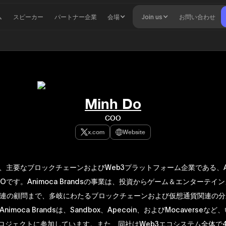
ム
スピーカー
パートナー企業
会場
Join us
お問い合わせ
Minh Do
COO
x.com
Website
氏は、主要なブロックチェーンおよびWeb3プラットフォーム企業である、An
COOです。Animoca Brandsの事業は、投資からゲーム＆エンターテ
連の顧問まで、多岐にわたるブロックチェーンおよび仮想通貨関連の分
imoca Brandsは、Sandbox、Apecoin、およびMocaverseな
プロジェクトに参加しています。また、同社はWeb3エコシステム全体で4