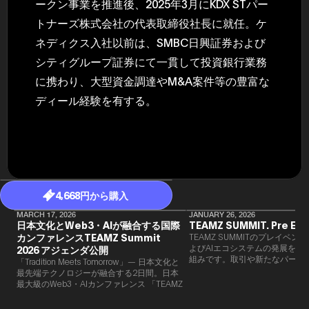
ークン事業を推進後、2025年3月にKDX STパー
トナーズ株式会社の代表取締役社長に就任。ケ
ネディクス入社以前は、SMBC日興証券および
シティグループ証券にて一貫して投資銀行業務
に携わり、大型資金調達やM&A案件等の豊富な
ディール経験を有する。
4,668円から購入
MARCH 17, 2026
JANUARY 26, 2026
日本文化とWeb3・AIが融合する国際
TEAMZ SUMMIT. Pre Eve
カンファレンスTEAMZ Summit
TEAMZ SUMMITのプレイベン
よびAIエコシステムの発展を目
2026 アジェンダ公開
組みです。​取引や新たなパート
「Tradition Meets Tomorrow」— 日本文化と
90％以上が対面で生まれること
最先端テクノロジーが融合する2日間。日本
TEAMZでは本イベント前に定
最大級のWeb3・AIカンファレンス 「TEAMZ
を開催し、リラックスした雰囲
Summit 2026」 が、2026年4月7日・8日に
高いネットワーキングを促進し
東京・八芳園にて開催されます。今年のテー