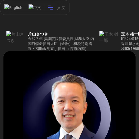
メヌ
English
中文
片山さつき
玉木 雄一
令和７年 参議院決算委員長 財務大臣 内
昭和44(1
閣府特命担当大臣（金融） 租税特別措
香川県さぬ
置・補助金見直し担当 （高市内閣）
和63(19
5(199
蔵省入省 ※
ード大学大
了 平成17
44回衆院
も惜敗 平成
活を経て、
得て初当選 
選で79,1
26(2014
得て3期目当
代表選に出
成29(201
を得て4期
区) 希望
党代表(11
主党共同代
(9月~) 