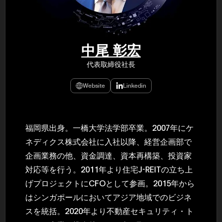
民主党設立
3(2021)
得て5期目当
院選で89
2025.05.
年8月 大蔵
中尾 彰宏
月~199
課) 200
代表取締役社長
取引等監視委
月 国税庁 
月~200
Website
Linkedin
臣秘書専門官
財務省主
福岡県出身。一橋大学法学部卒業。2007年にケ
ネディクス株式会社に入社以降、経営企画部で
企画業務の他、資金調達、資本再構築、投資家
対応等を行う。2011年より住宅J-REITの立ち上
げプロジェクトにCFOとして参画。2015年から
はシンガポールにおいてアジア地域でのビジネ
スを統括。2020年より不動産セキュリティ・ト