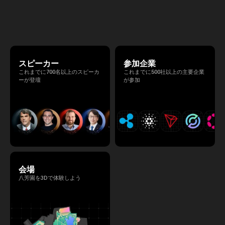
マは 「Tradition Meets Tomorrow」。日本の
伝統文化と最先端のテクノロジーが融合す
る、特別な2日間となります。このたび、公
式アジェンダが公開されました。（※登壇者
のスケジュール等の都合により、開催までに
内容が変更となる可能性があります。）
スピーカー
参加企業
これまでに700名以上のスピーカ
これまでに500社以上の主要企業
ーが登壇
が参加
会場
八芳園を3Dで体験しよう