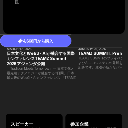
長
民主党設立
3(2021)
得て5期目当
院選で89
2025.05.
年8月 大蔵
月~199
課) 200
取引等監視委
4,668円から購入
月 国税庁 
月~200
MARCH 17, 2026
JANUARY 26, 2026
日本文化とWeb3・AIが融合する国際
TEAMZ SUMMIT. Pre Eve
臣秘書専門官
カンファレンスTEAMZ Summit
TEAMZ SUMMITのプレイベン
財務省主
よびAIエコシステムの発展を目
2026 アジェンダ公開
組みです。​取引や新たなパート
「Tradition Meets Tomorrow」— 日本文化と
90％以上が対面で生まれること
最先端テクノロジーが融合する2日間。日本
TEAMZでは本イベント前に定
最大級のWeb3・AIカンファレンス 「TEAMZ
を開催し、リラックスした雰囲
Summit 2026」 が、2026年4月7日・8日に
高いネットワーキングを促進し
東京・八芳園にて開催されます。今年のテー
マは 「Tradition Meets Tomorrow」。日本の
伝統文化と最先端のテクノロジーが融合す
る、特別な2日間となります。このたび、公
式アジェンダが公開されました。（※登壇者
のスケジュール等の都合により、開催までに
内容が変更となる可能性があります。）
スピーカー
参加企業