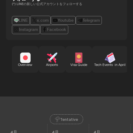
(*) LINEの新しい公式アカウントをフォローする
LINE
x.com
Youtube
Telegram
Instagram
Facebook
B
Overview
Airports
Visa Guide
Tech Events in April
Tentative
4月
4月
4月