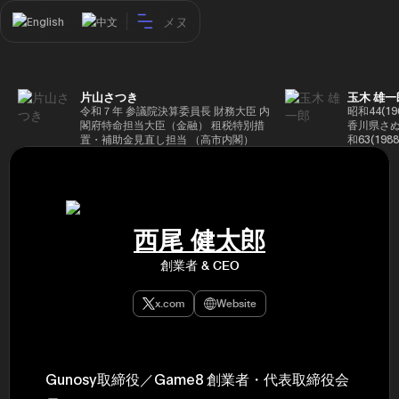
メヌ
English
中文
片山さつき
玉木 雄一
令和７年 参議院決算委員長 財務大臣 内
昭和44(1
閣府特命担当大臣（金融） 租税特別措
香川県さぬ
置・補助金見直し担当 （高市内閣）
和63(19
5(199
蔵省入省 ※
ード大学大
了 平成17
44回衆院
も惜敗 平成
西尾 健太郎
活を経て、
得て初当選 
創業者 & CEO
選で79,1
26(2014
得て3期目当
x.com
Website
代表選に出
成29(201
を得て4期
区) 希望
党代表(11
Gunosy取締役／Game8 創業者・代表取締役会
主党共同代
(9月~) 