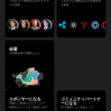
これまでに700名以上のスピーカ
これまでに500社以上の主要企業
ーが登壇
が参加
会場
八芳園を3Dで体験しよう
スポンサーになる
コミュニティパートナ
ーになる
早期にご参加いただくことで、
特別なメリットをご提供します
共に成長していきましょう